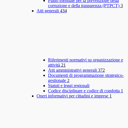
Piano triennale per la prevenzione della
corruzione e della trasparenza (PTPCT)
3
Atti generali
434
Riferimenti normativi su organizzazione e
attività
21
Atti amministrativi generali
372
Documenti di programmazione strategico-
gestionale
2
Statuti e leggi regionali
Codice disciplinare e codice di condotta
1
Oneri informativi per cittadini e imprese
1