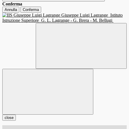
Conferma
Annulla
Conferma
Giuseppe Luigi Lagrange
Istituto
Istruzione Superiore
G. L. Lagrange - G. Brera - M. Bellugi
close