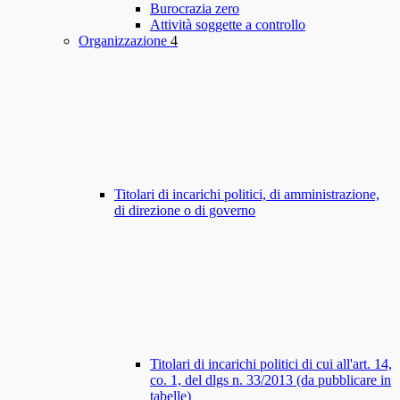
Burocrazia zero
Attività soggette a controllo
Organizzazione
4
Titolari di incarichi politici, di amministrazione,
di direzione o di governo
Titolari di incarichi politici di cui all'art. 14,
co. 1, del dlgs n. 33/2013 (da pubblicare in
tabelle)