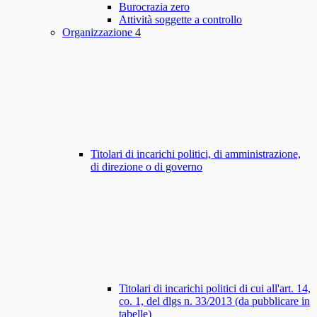
Burocrazia zero
Attività soggette a controllo
Organizzazione
4
Titolari di incarichi politici, di amministrazione,
di direzione o di governo
Titolari di incarichi politici di cui all'art. 14,
co. 1, del dlgs n. 33/2013 (da pubblicare in
tabelle)