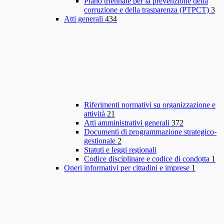
Piano triennale per la prevenzione della
corruzione e della trasparenza (PTPCT)
3
Atti generali
434
Riferimenti normativi su organizzazione e
attività
21
Atti amministrativi generali
372
Documenti di programmazione strategico-
gestionale
2
Statuti e leggi regionali
Codice disciplinare e codice di condotta
1
Oneri informativi per cittadini e imprese
1