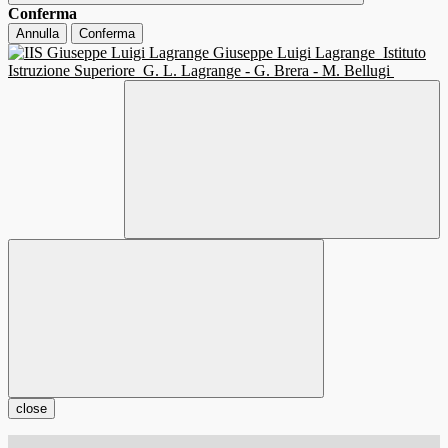
Conferma
Annulla
Conferma
Giuseppe Luigi Lagrange
Istituto
Istruzione Superiore
G. L. Lagrange - G. Brera - M. Bellugi
close