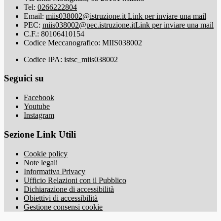
Tel:
0266222804
Email:
miis038002@istruzione.it
Link per inviare una mail
PEC:
miis038002@pec.istruzione.it
Link per inviare una mail
C.F.: 80106410154
Codice Meccanografico: MIIS038002
Codice IPA: istsc_miis038002
Seguici su
Facebook
Youtube
Instagram
Sezione Link Utili
Cookie policy
Note legali
Informativa Privacy
Ufficio Relazioni con il Pubblico
Dichiarazione di accessibilità
Obiettivi di accessibilità
Gestione consensi cookie