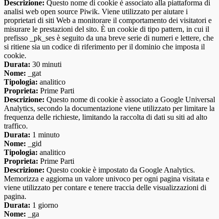
Descrizione:
Questo nome di cookie è associato alla piattaforma di
analisi web open source Piwik. Viene utilizzato per aiutare i
proprietari di siti Web a monitorare il comportamento dei visitatori e
misurare le prestazioni del sito. È un cookie di tipo pattern, in cui il
prefisso _pk_ses è seguito da una breve serie di numeri e lettere, che
si ritiene sia un codice di riferimento per il dominio che imposta il
cookie.
Durata:
30 minuti
Nome:
_gat
Tipologia:
analitico
Proprieta:
Prime Parti
Descrizione:
Questo nome di cookie è associato a Google Universal
Analytics, secondo la documentazione viene utilizzato per limitare la
frequenza delle richieste, limitando la raccolta di dati su siti ad alto
traffico.
Durata:
1 minuto
Nome:
_gid
Tipologia:
analitico
Proprieta:
Prime Parti
Descrizione:
Questo cookie è impostato da Google Analytics.
Memorizza e aggiorna un valore univoco per ogni pagina visitata e
viene utilizzato per contare e tenere traccia delle visualizzazioni di
pagina.
Durata:
1 giorno
Nome:
_ga