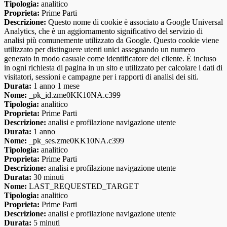
Tipologia:
analitico
Proprieta:
Prime Parti
Descrizione:
Questo nome di cookie è associato a Google Universal
Analytics, che è un aggiornamento significativo del servizio di
analisi più comunemente utilizzato da Google. Questo cookie viene
utilizzato per distinguere utenti unici assegnando un numero
generato in modo casuale come identificatore del cliente. È incluso
in ogni richiesta di pagina in un sito e utilizzato per calcolare i dati di
visitatori, sessioni e campagne per i rapporti di analisi dei siti.
Durata:
1 anno 1 mese
Nome:
_pk_id.zme0KK10NA.c399
Tipologia:
analitico
Proprieta:
Prime Parti
Descrizione:
analisi e profilazione navigazione utente
Durata:
1 anno
Nome:
_pk_ses.zme0KK10NA.c399
Tipologia:
analitico
Proprieta:
Prime Parti
Descrizione:
analisi e profilazione navigazione utente
Durata:
30 minuti
Nome:
LAST_REQUESTED_TARGET
Tipologia:
analitico
Proprieta:
Prime Parti
Descrizione:
analisi e profilazione navigazione utente
Durata:
5 minuti