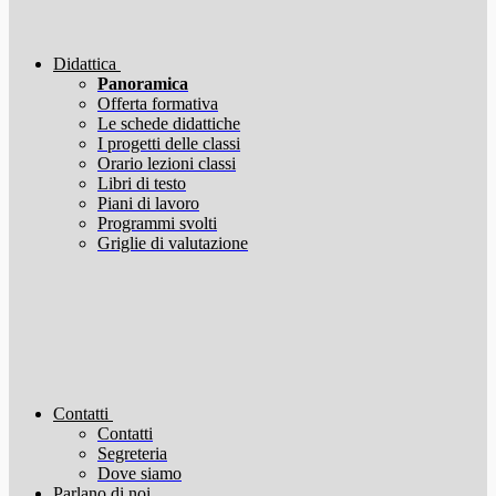
Didattica
Panoramica
Offerta formativa
Le schede didattiche
I progetti delle classi
Orario lezioni classi
Libri di testo
Piani di lavoro
Programmi svolti
Griglie di valutazione
Contatti
Contatti
Segreteria
Dove siamo
Parlano di noi