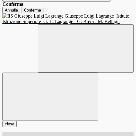
Conferma
Annulla
Conferma
Giuseppe Luigi Lagrange
Istituto
Istruzione Superiore
G. L. Lagrange - G. Brera - M. Bellugi
close