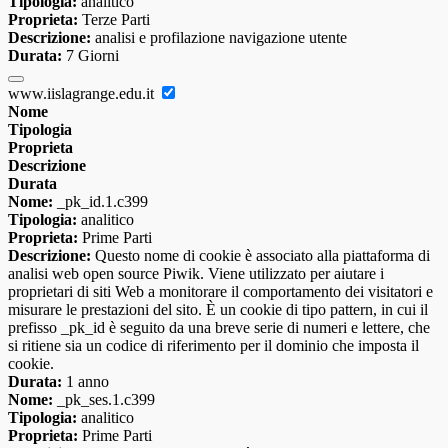
Tipologia:
analitico
Proprieta:
Terze Parti
Descrizione:
analisi e profilazione navigazione utente
Durata:
7 Giorni
www.iislagrange.edu.it
Nome
Tipologia
Proprieta
Descrizione
Durata
Nome:
_pk_id.1.c399
Tipologia:
analitico
Proprieta:
Prime Parti
Descrizione:
Questo nome di cookie è associato alla piattaforma di
analisi web open source Piwik. Viene utilizzato per aiutare i
proprietari di siti Web a monitorare il comportamento dei visitatori e
misurare le prestazioni del sito. È un cookie di tipo pattern, in cui il
prefisso _pk_id è seguito da una breve serie di numeri e lettere, che
si ritiene sia un codice di riferimento per il dominio che imposta il
cookie.
Durata:
1 anno
Nome:
_pk_ses.1.c399
Tipologia:
analitico
Proprieta:
Prime Parti