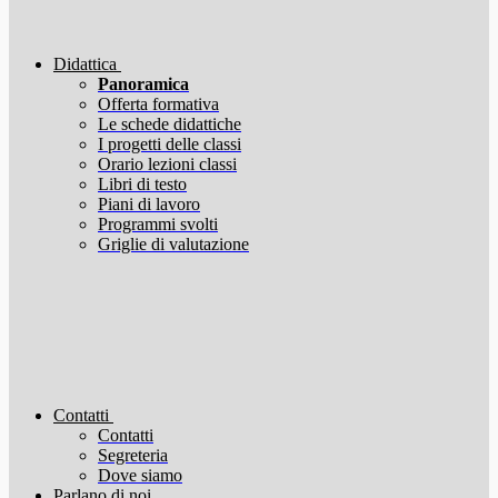
Didattica
Panoramica
Offerta formativa
Le schede didattiche
I progetti delle classi
Orario lezioni classi
Libri di testo
Piani di lavoro
Programmi svolti
Griglie di valutazione
Contatti
Contatti
Segreteria
Dove siamo
Parlano di noi