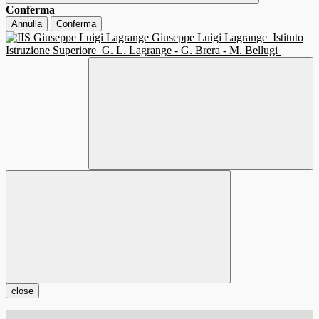
Conferma
Annulla
Conferma
Giuseppe Luigi Lagrange
Istituto
Istruzione Superiore
G. L. Lagrange - G. Brera - M. Bellugi
close