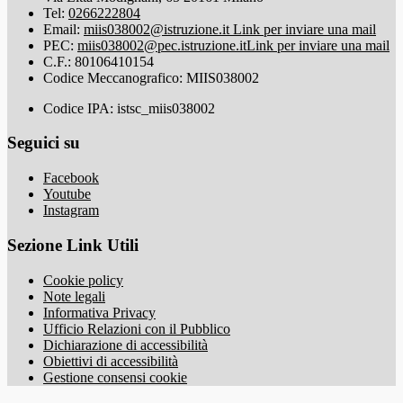
Tel:
0266222804
Email:
miis038002@istruzione.it
Link per inviare una mail
PEC:
miis038002@pec.istruzione.it
Link per inviare una mail
C.F.: 80106410154
Codice Meccanografico: MIIS038002
Codice IPA: istsc_miis038002
Seguici su
Facebook
Youtube
Instagram
Sezione Link Utili
Cookie policy
Note legali
Informativa Privacy
Ufficio Relazioni con il Pubblico
Dichiarazione di accessibilità
Obiettivi di accessibilità
Gestione consensi cookie