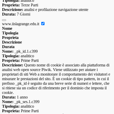
Tipologia:
analitico
Proprieta:
Terze Parti
Descrizione:
analisi e profilazione navigazione utente
Durata:
7 Giorni
www.iislagrange.edu.it
Nome
Tipologia
Proprieta
Descrizione
Durata
Nome:
_pk_id.1.c399
Tipologia:
analitico
Proprieta:
Prime Parti
Descrizione:
Questo nome di cookie è associato alla piattaforma di
analisi web open source Piwik. Viene utilizzato per aiutare i
proprietari di siti Web a monitorare il comportamento dei visitatori e
misurare le prestazioni del sito. È un cookie di tipo pattern, in cui il
prefisso _pk_id è seguito da una breve serie di numeri e lettere, che
si ritiene sia un codice di riferimento per il dominio che imposta il
cookie.
Durata:
1 anno
Nome:
_pk_ses.1.c399
Tipologia:
analitico
Proprieta:
Prime Parti