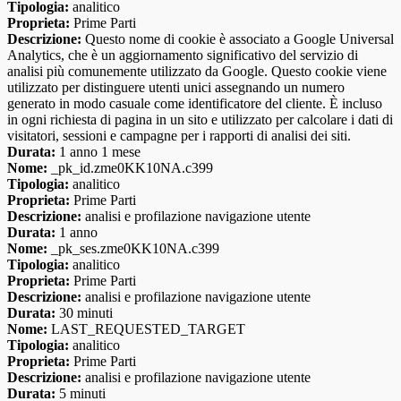
Tipologia:
analitico
Proprieta:
Prime Parti
Descrizione:
Questo nome di cookie è associato a Google Universal
Analytics, che è un aggiornamento significativo del servizio di
analisi più comunemente utilizzato da Google. Questo cookie viene
utilizzato per distinguere utenti unici assegnando un numero
generato in modo casuale come identificatore del cliente. È incluso
in ogni richiesta di pagina in un sito e utilizzato per calcolare i dati di
visitatori, sessioni e campagne per i rapporti di analisi dei siti.
Durata:
1 anno 1 mese
Nome:
_pk_id.zme0KK10NA.c399
Tipologia:
analitico
Proprieta:
Prime Parti
Descrizione:
analisi e profilazione navigazione utente
Durata:
1 anno
Nome:
_pk_ses.zme0KK10NA.c399
Tipologia:
analitico
Proprieta:
Prime Parti
Descrizione:
analisi e profilazione navigazione utente
Durata:
30 minuti
Nome:
LAST_REQUESTED_TARGET
Tipologia:
analitico
Proprieta:
Prime Parti
Descrizione:
analisi e profilazione navigazione utente
Durata:
5 minuti