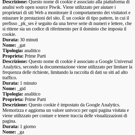
Descrizione:
Questo nome di cookie è associato alla piattaforma di
analisi web open source Piwik. Viene utilizzato per aiutare i
proprietari di siti Web a monitorare il comportamento dei visitatori e
misurare le prestazioni del sito. È un cookie di tipo pattern, in cui il
prefisso _pk_ses è seguito da una breve serie di numeri e lettere, che
si ritiene sia un codice di riferimento per il dominio che imposta il
cookie.
Durata:
30 minuti
Nome:
_gat
Tipologia:
analitico
Proprieta:
Prime Parti
Descrizione:
Questo nome di cookie è associato a Google Universal
Analytics, secondo la documentazione viene utilizzato per limitare la
frequenza delle richieste, limitando la raccolta di dati su siti ad alto
traffico.
Durata:
1 minuto
Nome:
_gid
Tipologia:
analitico
Proprieta:
Prime Parti
Descrizione:
Questo cookie è impostato da Google Analytics.
Memorizza e aggiorna un valore univoco per ogni pagina visitata e
viene utilizzato per contare e tenere traccia delle visualizzazioni di
pagina.
Durata:
1 giorno
Nome:
_ga