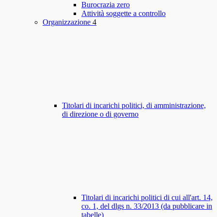
Burocrazia zero
Attività soggette a controllo
Organizzazione
4
Titolari di incarichi politici, di amministrazione,
di direzione o di governo
Titolari di incarichi politici di cui all'art. 14,
co. 1, del dlgs n. 33/2013 (da pubblicare in
tabelle)