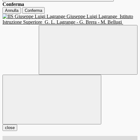
Conferma
Annulla
Conferma
Giuseppe Luigi Lagrange
Istituto
Istruzione Superiore
G. L. Lagrange - G. Brera - M. Bellugi
close