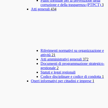
Piano triennale per la prevenzione della
corruzione e della trasparenza (PTPCT)
3
Atti generali
434
Riferimenti normativi su organizzazione e
attività
21
Atti amministrativi generali
372
Documenti di programmazione strategico-
gestionale
2
Statuti e leggi regionali
Codice disciplinare e codice di condotta
1
Oneri informativi per cittadini e imprese
1