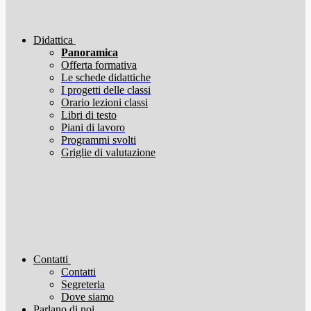
Didattica
Panoramica
Offerta formativa
Le schede didattiche
I progetti delle classi
Orario lezioni classi
Libri di testo
Piani di lavoro
Programmi svolti
Griglie di valutazione
Contatti
Contatti
Segreteria
Dove siamo
Parlano di noi