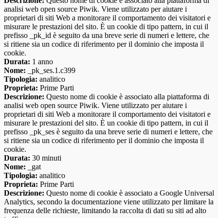
Descrizione:
Questo nome di cookie è associato alla piattaforma di
analisi web open source Piwik. Viene utilizzato per aiutare i
proprietari di siti Web a monitorare il comportamento dei visitatori e
misurare le prestazioni del sito. È un cookie di tipo pattern, in cui il
prefisso _pk_id è seguito da una breve serie di numeri e lettere, che
si ritiene sia un codice di riferimento per il dominio che imposta il
cookie.
Durata:
1 anno
Nome:
_pk_ses.1.c399
Tipologia:
analitico
Proprieta:
Prime Parti
Descrizione:
Questo nome di cookie è associato alla piattaforma di
analisi web open source Piwik. Viene utilizzato per aiutare i
proprietari di siti Web a monitorare il comportamento dei visitatori e
misurare le prestazioni del sito. È un cookie di tipo pattern, in cui il
prefisso _pk_ses è seguito da una breve serie di numeri e lettere, che
si ritiene sia un codice di riferimento per il dominio che imposta il
cookie.
Durata:
30 minuti
Nome:
_gat
Tipologia:
analitico
Proprieta:
Prime Parti
Descrizione:
Questo nome di cookie è associato a Google Universal
Analytics, secondo la documentazione viene utilizzato per limitare la
frequenza delle richieste, limitando la raccolta di dati su siti ad alto