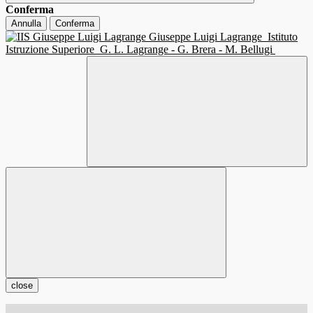
Conferma
Annulla
Conferma
Giuseppe Luigi Lagrange
Istituto
Istruzione Superiore
G. L. Lagrange - G. Brera - M. Bellugi
close