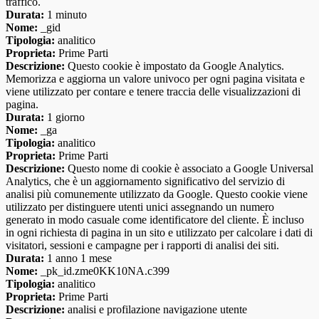
traffico.
Durata:
1 minuto
Nome:
_gid
Tipologia:
analitico
Proprieta:
Prime Parti
Descrizione:
Questo cookie è impostato da Google Analytics.
Memorizza e aggiorna un valore univoco per ogni pagina visitata e
viene utilizzato per contare e tenere traccia delle visualizzazioni di
pagina.
Durata:
1 giorno
Nome:
_ga
Tipologia:
analitico
Proprieta:
Prime Parti
Descrizione:
Questo nome di cookie è associato a Google Universal
Analytics, che è un aggiornamento significativo del servizio di
analisi più comunemente utilizzato da Google. Questo cookie viene
utilizzato per distinguere utenti unici assegnando un numero
generato in modo casuale come identificatore del cliente. È incluso
in ogni richiesta di pagina in un sito e utilizzato per calcolare i dati di
visitatori, sessioni e campagne per i rapporti di analisi dei siti.
Durata:
1 anno 1 mese
Nome:
_pk_id.zme0KK10NA.c399
Tipologia:
analitico
Proprieta:
Prime Parti
Descrizione:
analisi e profilazione navigazione utente