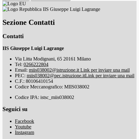
IIS Giuseppe Luigi Lagrange
Sezione Contatti
Contatti
IIS Giuseppe Luigi Lagrange
Via Litta Modignani, 65 20161 Milano
Tel:
0266222804
Email:
miis038002@istruzione.it
Link per inviare una mail
PEC:
miis038002@pec.istruzione.it
Link per inviare una mail
C.F.: 80106410154
Codice Meccanografico: MIIS038002
Codice IPA: istsc_miis038002
Seguici su
Facebook
Youtube
Instagram