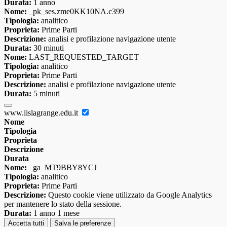
Durata:
1 anno
Nome:
_pk_ses.zme0KK10NA.c399
Tipologia:
analitico
Proprieta:
Prime Parti
Descrizione:
analisi e profilazione navigazione utente
Durata:
30 minuti
Nome:
LAST_REQUESTED_TARGET
Tipologia:
analitico
Proprieta:
Prime Parti
Descrizione:
analisi e profilazione navigazione utente
Durata:
5 minuti
www.iislagrange.edu.it
Nome
Tipologia
Proprieta
Descrizione
Durata
Nome:
_ga_MT9BBY8YCJ
Tipologia:
analitico
Proprieta:
Prime Parti
Descrizione:
Questo cookie viene utilizzato da Google Analytics
per mantenere lo stato della sessione.
Durata:
1 anno 1 mese
Accetta tutti
Salva le preferenze