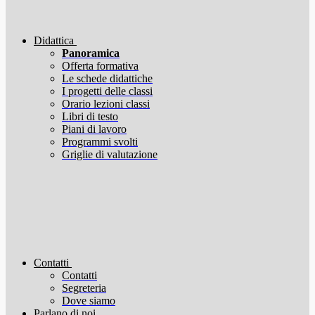
Didattica
Panoramica
Offerta formativa
Le schede didattiche
I progetti delle classi
Orario lezioni classi
Libri di testo
Piani di lavoro
Programmi svolti
Griglie di valutazione
Contatti
Contatti
Segreteria
Dove siamo
Parlano di noi