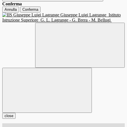
Conferma
Annulla
Conferma
Giuseppe Luigi Lagrange
Istituto
Istruzione Superiore
G. L. Lagrange - G. Brera - M. Bellugi
close