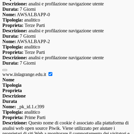
Descrizione:
analisi e profilazione navigazione utente
Durata:
7 Giorni
Nome:
AWSALBAPP-0
Tipologia:
analitico
Proprieta:
Terze Parti
Descrizione:
analisi e profilazione navigazione utente
Durata:
7 Giorni
Nome:
AWSALBAPP-2
Tipologia:
analitico
Proprieta:
Terze Parti
Descrizione:
analisi e profilazione navigazione utente
Durata:
7 Giorni
www.iislagrange.edu.it
Nome
Tipologia
Proprieta
Descrizione
Durata
Nome:
_pk_id.1.c399
Tipologia:
analitico
Proprieta:
Prime Parti
Descrizione:
Questo nome di cookie è associato alla piattaforma di
analisi web open source Piwik. Viene utilizzato per aiutare i
proprietari di siti Web a monitorare il comportamento dei visitatori e