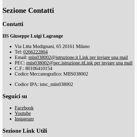
Sezione Contatti
Contatti
IIS Giuseppe Luigi Lagrange
Via Litta Modignani, 65 20161 Milano
Tel:
0266222804
Email:
miis038002@istruzione.it
Link per inviare una mail
PEC:
miis038002@pec.istruzione.it
Link per inviare una mail
C.F.: 80106410154
Codice Meccanografico: MIIS038002
Codice IPA: istsc_miis038002
Seguici su
Facebook
Youtube
Instagram
Sezione Link Utili