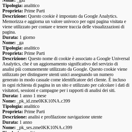
Nome:
_gid
Tipologia:
analitico
Proprieta:
Prime Parti
Descrizione:
Questo cookie è impostato da Google Analytics.
Memorizza e aggiorna un valore univoco per ogni pagina visitata e
viene utilizzato per contare e tenere traccia delle visualizzazioni di
pagina.
Durata:
1 giorno
Nome:
_ga
Tipologia:
analitico
Proprieta:
Prime Parti
Descrizione:
Questo nome di cookie è associato a Google Universal
Analytics, che è un aggiornamento significativo del servizio di
analisi più comunemente utilizzato da Google. Questo cookie viene
utilizzato per distinguere utenti unici assegnando un numero
generato in modo casuale come identificatore del cliente. È incluso
in ogni richiesta di pagina in un sito e utilizzato per calcolare i dati di
visitatori, sessioni e campagne per i rapporti di analisi dei siti.
Durata:
1 anno 1 mese
Nome:
_pk_id.zme0KK10NA.c399
Tipologia:
analitico
Proprieta:
Prime Parti
Descrizione:
analisi e profilazione navigazione utente
Durata:
1 anno
Nome:
_pk_ses.zme0KK10NA.c399