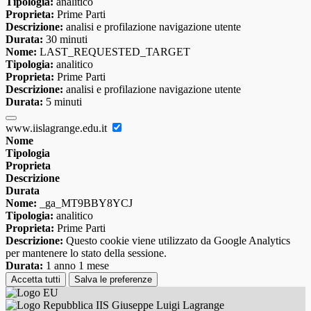
Tipologia:
analitico
Proprieta:
Prime Parti
Descrizione:
analisi e profilazione navigazione utente
Durata:
30 minuti
Nome:
LAST_REQUESTED_TARGET
Tipologia:
analitico
Proprieta:
Prime Parti
Descrizione:
analisi e profilazione navigazione utente
Durata:
5 minuti
www.iislagrange.edu.it
Nome
Tipologia
Proprieta
Descrizione
Durata
Nome:
_ga_MT9BBY8YCJ
Tipologia:
analitico
Proprieta:
Prime Parti
Descrizione:
Questo cookie viene utilizzato da Google Analytics
per mantenere lo stato della sessione.
Durata:
1 anno 1 mese
Accetta tutti
Salva le preferenze
IIS Giuseppe Luigi Lagrange