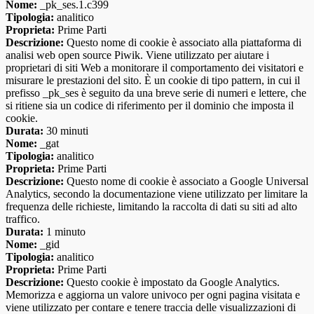
Nome:
_pk_ses.1.c399
Tipologia:
analitico
Proprieta:
Prime Parti
Descrizione:
Questo nome di cookie è associato alla piattaforma di
analisi web open source Piwik. Viene utilizzato per aiutare i
proprietari di siti Web a monitorare il comportamento dei visitatori e
misurare le prestazioni del sito. È un cookie di tipo pattern, in cui il
prefisso _pk_ses è seguito da una breve serie di numeri e lettere, che
si ritiene sia un codice di riferimento per il dominio che imposta il
cookie.
Durata:
30 minuti
Nome:
_gat
Tipologia:
analitico
Proprieta:
Prime Parti
Descrizione:
Questo nome di cookie è associato a Google Universal
Analytics, secondo la documentazione viene utilizzato per limitare la
frequenza delle richieste, limitando la raccolta di dati su siti ad alto
traffico.
Durata:
1 minuto
Nome:
_gid
Tipologia:
analitico
Proprieta:
Prime Parti
Descrizione:
Questo cookie è impostato da Google Analytics.
Memorizza e aggiorna un valore univoco per ogni pagina visitata e
viene utilizzato per contare e tenere traccia delle visualizzazioni di