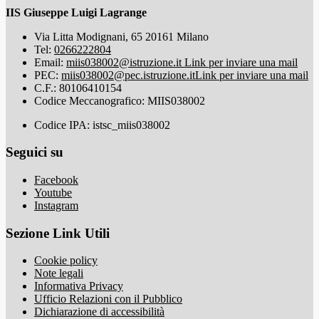
IIS Giuseppe Luigi Lagrange
Via Litta Modignani, 65 20161 Milano
Tel:
0266222804
Email:
miis038002@istruzione.it
Link per inviare una mail
PEC:
miis038002@pec.istruzione.it
Link per inviare una mail
C.F.: 80106410154
Codice Meccanografico: MIIS038002
Codice IPA: istsc_miis038002
Seguici su
Facebook
Youtube
Instagram
Sezione Link Utili
Cookie policy
Note legali
Informativa Privacy
Ufficio Relazioni con il Pubblico
Dichiarazione di accessibilità