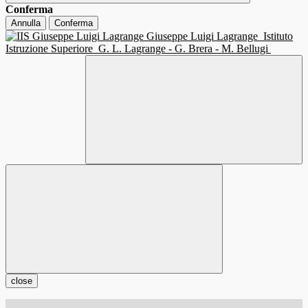
Conferma
Annulla
Conferma
Giuseppe Luigi Lagrange
Istituto
Istruzione Superiore
G. L. Lagrange - G. Brera - M. Bellugi
close