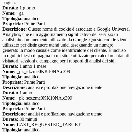
pagina.
Durata:
1 giorno
Nome:
_ga
Tipologia:
analitico
Proprieta:
Prime Parti
Descrizione:
Questo nome di cookie è associato a Google Universal
Analytics, che è un aggiornamento significativo del servizio di
analisi più comunemente utilizzato da Google. Questo cookie viene
utilizzato per distinguere utenti unici assegnando un numero
generato in modo casuale come identificatore del cliente. È incluso
in ogni richiesta di pagina in un sito e utilizzato per calcolare i dati di
visitatori, sessioni e campagne per i rapporti di analisi dei siti.
Durata:
1 anno 1 mese
Nome:
_pk_id.zme0KK10NA.c399
Tipologia:
analitico
Proprieta:
Prime Parti
Descrizione:
analisi e profilazione navigazione utente
Durata:
1 anno
Nome:
_pk_ses.zme0KK10NA.c399
Tipologia:
analitico
Proprieta:
Prime Parti
Descrizione:
analisi e profilazione navigazione utente
Durata:
30 minuti
Nome:
LAST_REQUESTED_TARGET
Tipologia:
analitico