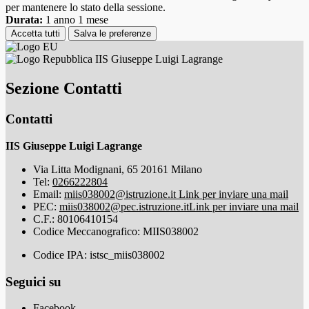
per mantenere lo stato della sessione.
Durata:
1 anno 1 mese
Accetta tutti
Salva le preferenze
IIS Giuseppe Luigi Lagrange
Sezione Contatti
Contatti
IIS Giuseppe Luigi Lagrange
Via Litta Modignani, 65 20161 Milano
Tel:
0266222804
Email:
miis038002@istruzione.it
Link per inviare una mail
PEC:
miis038002@pec.istruzione.it
Link per inviare una mail
C.F.: 80106410154
Codice Meccanografico: MIIS038002
Codice IPA: istsc_miis038002
Seguici su
Facebook