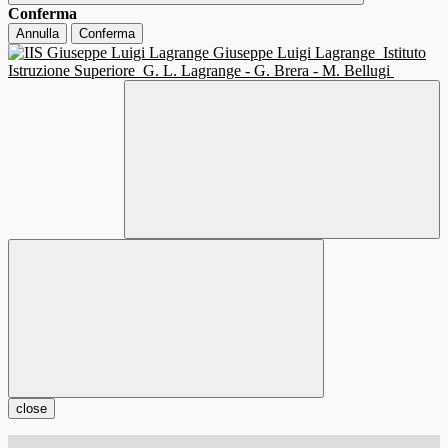
Conferma
Annulla
Conferma
Giuseppe Luigi Lagrange
Istituto
Istruzione Superiore
G. L. Lagrange - G. Brera - M. Bellugi
close