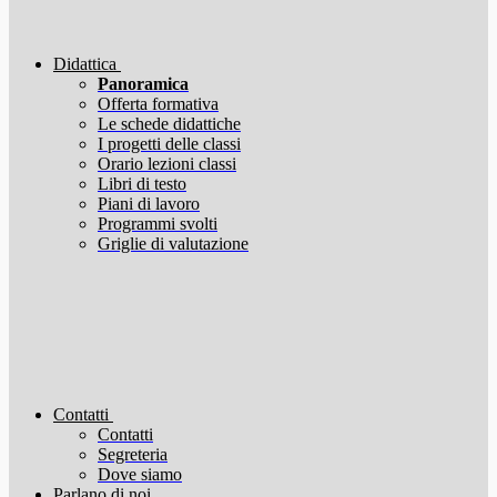
Didattica
Panoramica
Offerta formativa
Le schede didattiche
I progetti delle classi
Orario lezioni classi
Libri di testo
Piani di lavoro
Programmi svolti
Griglie di valutazione
Contatti
Contatti
Segreteria
Dove siamo
Parlano di noi