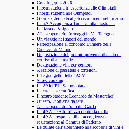
Cooking quiz 2026
I nostri studenti in esperienza alle Olimpiadi
I nostri studenti alle Olimpiadi
Giornata dedicata al job recruitment nel turismo
La 5A Accoglienza Turistica alla mostra su
Pellizza da Volpedo
Alla scoperta dei formaggi in Val Taleggio
Un viaggio nei sapori del mondo
Partecipazione al concorso Lumiere della
Cineteca di Milano
Degustazione dei prodotti provenienti dai beni
confiscati alle mafie
Degustazione vini per genitori
A lezione di passatelli e tortelloni
Il Lagrangello della 4ASV
Show cooking
La 2AIeFP in Sammontana
La cucina scientifica
Il nostro studente Leonardo da Masterchef
Questo…non s'ha da fare
Alla scoperta dell’olio del Garda
La 4AAT e AddioPizzo contro la mafia
La 4AAT responsabili di accoglienza e
registrazione al Campus di Paderno
Le quinte dell’alberghiero alla scoperta di vini e