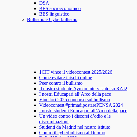
DSA
BES socioeconomico
BES linguistico
Bullismo e Cyberbullismo
1CIT vince il videocontest 2025/2026
Come evitare i rischi online
Peer contro il bullismo
Il nostro studente Ayman intervistato su RAI2
I nostri Educapari all’Arco della pace
Vincitori 2025 concorso sul bullismo
Videocontest #primadipostarePENSA 2024
I nostri studenti Educapari all’Arco della pace
Un video contro i discorsi d’odio e le
discriminazioni
Studenti da Madrid nel nostro istituto
Contro il cyberbullismo al Duomo