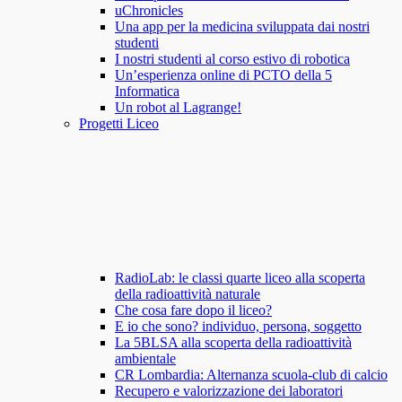
uChronicles
Una app per la medicina sviluppata dai nostri
studenti
I nostri studenti al corso estivo di robotica
Un’esperienza online di PCTO della 5
Informatica
Un robot al Lagrange!
Progetti Liceo
RadioLab: le classi quarte liceo alla scoperta
della radioattività naturale
Che cosa fare dopo il liceo?
E io che sono? individuo, persona, soggetto
La 5BLSA alla scoperta della radioattività
ambientale
CR Lombardia: Alternanza scuola-club di calcio
Recupero e valorizzazione dei laboratori