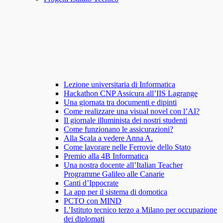
Lezione universitaria di Informatica
Hackathon CNP Assicura all’IIS Lagrange
Una giornata tra documenti e dipinti
Come realizzare una visual novel con l’AI?
Il giornale illuminista dei nostri studenti
Come funzionano le assicurazioni?
Alla Scala a vedere Anna A.
Come lavorare nelle Ferrovie dello Stato
Premio alla 4B Informatica
Una nostra docente all’Italian Teacher
Programme Galileo alle Canarie
Canti d’Ippocrate
La app per il sistema di domotica
PCTO con MIND
L’Istituto tecnico terzo a Milano per occupazione
dei diplomati