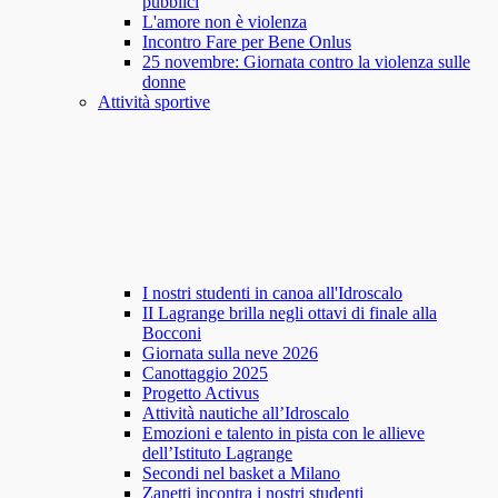
pubblici
L'amore non è violenza
Incontro Fare per Bene Onlus
25 novembre: Giornata contro la violenza sulle
donne
Attività sportive
I nostri studenti in canoa all'Idroscalo
II Lagrange brilla negli ottavi di finale alla
Bocconi
Giornata sulla neve 2026
Canottaggio 2025
Progetto Activus
Attività nautiche all’Idroscalo
Emozioni e talento in pista con le allieve
dell’Istituto Lagrange
Secondi nel basket a Milano
Zanetti incontra i nostri studenti