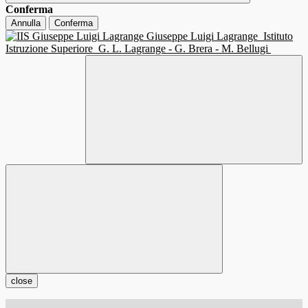
Conferma
Annulla
Conferma
Giuseppe Luigi Lagrange
Istituto
Istruzione Superiore
G. L. Lagrange - G. Brera - M. Bellugi
close