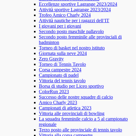
Eccellenze sportive Lagrange 2023/2024
Attività sportive Lagrange 2023/2024
Trofeo Amico Charly 2024
Attività nautiche per i ragazzi dell’IT
I giovani per i giovani
Secondo posto maschile pallavolo
Secondo posto femminile alle provinciali di
badminton
Torneo di basket nel nostro istituto
Giornata sulla neve 2024
Zero Gravity
Torneo di Tennis Tavolo
Corsa campestre 2024
Campionato di padel
Vittoria del tennis tavolo
Borsa di studio per Liceo sportivo
ColorRun 2023
Successo delle nostre squadre di calcio
Amico Charly 2023
Campionati di atletica 2023
Vittoria alle provinciali di bowling
La squadra femminile calcio a 5 al campionato
regionale
Terzo posto alle provinciale di tennis tavolo
Vittoria alla corsa campestre