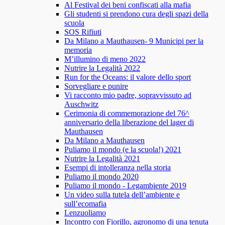
Al Festival dei beni confiscati alla mafia
Gli studenti si prendono cura degli spazi della
scuola
SOS Rifiuti
Da Milano a Mauthausen- 9 Municipi per la
memoria
M’illumino di meno 2022
Nutrire la Legalità 2022
Run for the Oceans: il valore dello sport
Sorvegliare e punire
Vi racconto mio padre, sopravvissuto ad
Auschwitz
Cerimonia di commemorazione del 76^
anniversario della liberazione del lager di
Mauthausen
Da Milano a Mauthausen
Puliamo il mondo (e la scuola!) 2021
Nutrire la Legalità 2021
Esempi di intolleranza nella storia
Puliamo il mondo 2020
Puliamo il mondo - Legambiente 2019
Un video sulla tutela dell’ambiente e
sull’ecomafia
Lenzuoliamo
Incontro con Fiorillo, agronomo di una tenuta