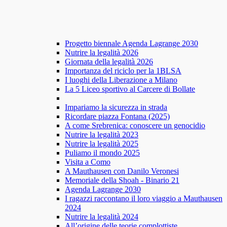
Progetto biennale Agenda Lagrange 2030
Nutrire la legalità 2026
Giornata della legalità 2026
Importanza del riciclo per la 1BLSA
I luoghi della Liberazione a Milano
La 5 Liceo sportivo al Carcere di Bollate
Impariamo la sicurezza in strada
Ricordare piazza Fontana (2025)
A come Srebrenica: conoscere un genocidio
Nutrire la legalità 2023
Nutrire la legalità 2025
Puliamo il mondo 2025
Visita a Como
A Mauthausen con Danilo Veronesi
Memoriale della Shoah - Binario 21
Agenda Lagrange 2030
I ragazzi raccontano il loro viaggio a Mauthausen
2024
Nutrire la legalità 2024
All’origine delle teorie complottiste