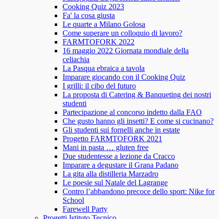
Cooking Quiz 2023
Fa' la cosa giusta
Le quarte a Milano Golosa
Come superare un colloquio di lavoro?
FARMTOFORK 2022
16 maggio 2022 Giornata mondiale della
celiachia
La Pasqua ebraica a tavola
Imparare giocando con il Cooking Quiz
I grilli: il cibo del futuro
La proposta di Catering & Banqueting dei nostri
studenti
Partecipazione al concorso indetto dalla FAO
Che gusto hanno gli insetti? E come si cucinano?
Gli studenti sui fornelli anche in estate
Progetto FARMTOFORK 2021
Mani in pasta … gluten free
Due studentesse a lezione da Cracco
Imparare a degustare il Grana Padano
La gita alla distilleria Marzadro
Le poesie sul Natale del Lagrange
Contro l’abbandono precoce dello sport: Nike for
School
Farewell Party
Progetti Istituto Tecnico