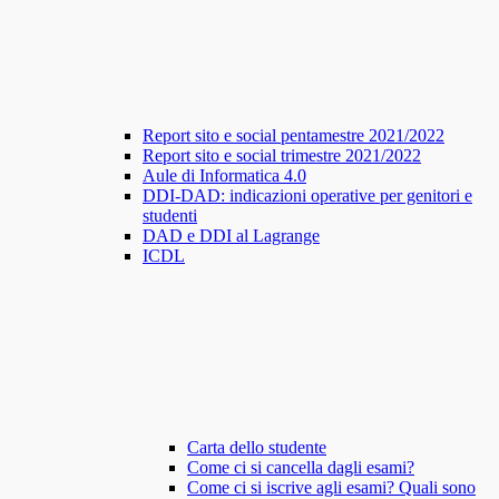
Report sito e social pentamestre 2021/2022
Report sito e social trimestre 2021/2022
Aule di Informatica 4.0
DDI-DAD: indicazioni operative per genitori e
studenti
DAD e DDI al Lagrange
ICDL
Carta dello studente
Come ci si cancella dagli esami?
Come ci si iscrive agli esami? Quali sono