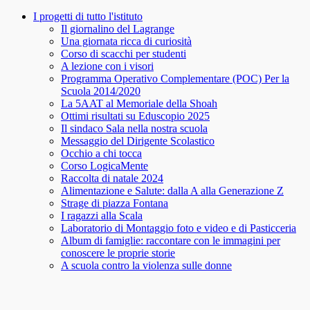
I progetti di tutto l'istituto
Il giornalino del Lagrange
Una giornata ricca di curiosità
Corso di scacchi per studenti
A lezione con i visori
Programma Operativo Complementare (POC) Per la
Scuola 2014/2020
La 5AAT al Memoriale della Shoah
Ottimi risultati su Eduscopio 2025
Il sindaco Sala nella nostra scuola
Messaggio del Dirigente Scolastico
Occhio a chi tocca
Corso LogicaMente
Raccolta di natale 2024
Alimentazione e Salute: dalla A alla Generazione Z
Strage di piazza Fontana
I ragazzi alla Scala
Laboratorio di Montaggio foto e video e di Pasticceria
Album di famiglie: raccontare con le immagini per
conoscere le proprie storie
A scuola contro la violenza sulle donne