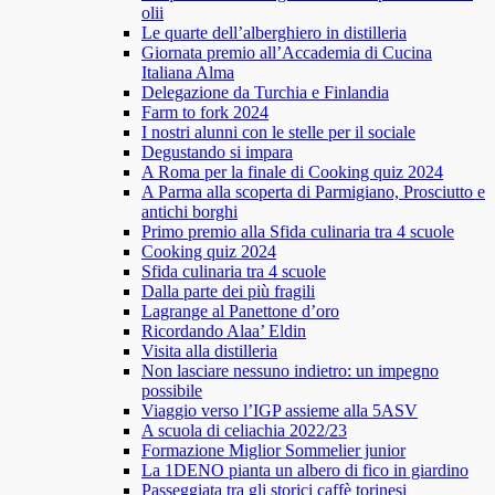
olii
Le quarte dell’alberghiero in distilleria
Giornata premio all’Accademia di Cucina
Italiana Alma
Delegazione da Turchia e Finlandia
Farm to fork 2024
I nostri alunni con le stelle per il sociale
Degustando si impara
A Roma per la finale di Cooking quiz 2024
A Parma alla scoperta di Parmigiano, Prosciutto e
antichi borghi
Primo premio alla Sfida culinaria tra 4 scuole
Cooking quiz 2024
Sfida culinaria tra 4 scuole
Dalla parte dei più fragili
Lagrange al Panettone d’oro
Ricordando Alaa’ Eldin
Visita alla distilleria
Non lasciare nessuno indietro: un impegno
possibile
Viaggio verso l’IGP assieme alla 5ASV
A scuola di celiachia 2022/23
Formazione Miglior Sommelier junior
La 1DENO pianta un albero di fico in giardino
Passeggiata tra gli storici caffè torinesi