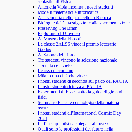
scolastici di Fisica
Antonella Viola incontra i nostri studenti
Modelli matematici e informatica
Alla scoperta delle particelle in Bicocca
Biologia: dall’investigazione alla sperimentazione
Preserving The Brain
Esplorando l’Universo
Al Museo della Filosofia
La classe 2ALSS vince il premio letterario
Galdus
Al Salone del Libro
Tre studenti vincono la selezione nazionale
Tra i libri e il cielo
Le ossa raccontano
Milano una città che vince
I nostri studenti di seconda sul palco del PACTA
I nostri studenti di terza al PACTA
Esperimenti di Fisica sotto la guida di giovani
fisici
Seminario Fisica e cosmologia della materia
oscura
I nostri studenti all’International Cosmic Day
2023
La fisica quantistica spiegata ai ragazzi
Quali sono le professioni del futuro nella