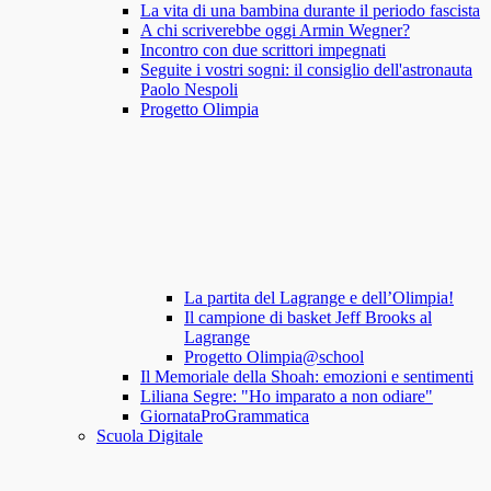
La vita di una bambina durante il periodo fascista
A chi scriverebbe oggi Armin Wegner?
Incontro con due scrittori impegnati
Seguite i vostri sogni: il consiglio dell'astronauta
Paolo Nespoli
Progetto Olimpia
La partita del Lagrange e dell’Olimpia!
Il campione di basket Jeff Brooks al
Lagrange
Progetto Olimpia@school
Il Memoriale della Shoah: emozioni e sentimenti
Liliana Segre: "Ho imparato a non odiare"
GiornataProGrammatica
Scuola Digitale