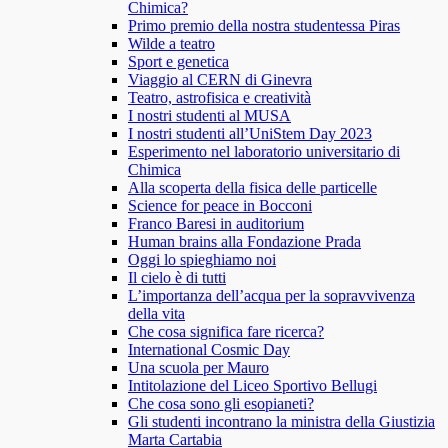
Chimica?
Primo premio della nostra studentessa Piras
Wilde a teatro
Sport e genetica
Viaggio al CERN di Ginevra
Teatro, astrofisica e creatività
I nostri studenti al MUSA
I nostri studenti all’UniStem Day 2023
Esperimento nel laboratorio universitario di
Chimica
Alla scoperta della fisica delle particelle
Science for peace in Bocconi
Franco Baresi in auditorium
Human brains alla Fondazione Prada
Oggi lo spieghiamo noi
Il cielo è di tutti
L’importanza dell’acqua per la sopravvivenza
della vita
Che cosa significa fare ricerca?
International Cosmic Day
Una scuola per Mauro
Intitolazione del Liceo Sportivo Bellugi
Che cosa sono gli esopianeti?
Gli studenti incontrano la ministra della Giustizia
Marta Cartabia