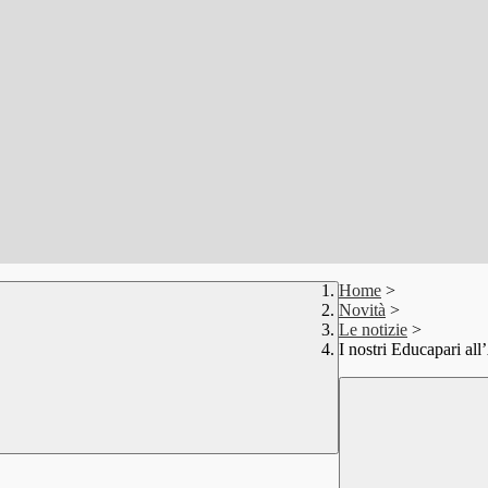
Home
>
Novità
>
Le notizie
>
I nostri Educapari all