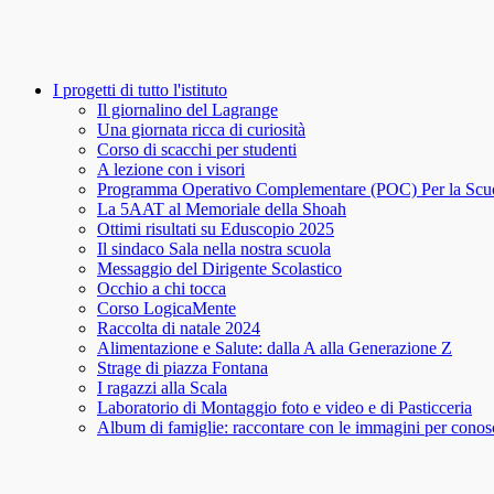
I progetti di tutto l'istituto
Il giornalino del Lagrange
Una giornata ricca di curiosità
Corso di scacchi per studenti
A lezione con i visori
Programma Operativo Complementare (POC) Per la Scu
La 5AAT al Memoriale della Shoah
Ottimi risultati su Eduscopio 2025
Il sindaco Sala nella nostra scuola
Messaggio del Dirigente Scolastico
Occhio a chi tocca
Corso LogicaMente
Raccolta di natale 2024
Alimentazione e Salute: dalla A alla Generazione Z
Strage di piazza Fontana
I ragazzi alla Scala
Laboratorio di Montaggio foto e video e di Pasticceria
Album di famiglie: raccontare con le immagini per conosce