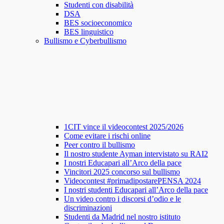
Studenti con disabilità
DSA
BES socioeconomico
BES linguistico
Bullismo e Cyberbullismo
1CIT vince il videocontest 2025/2026
Come evitare i rischi online
Peer contro il bullismo
Il nostro studente Ayman intervistato su RAI2
I nostri Educapari all’Arco della pace
Vincitori 2025 concorso sul bullismo
Videocontest #primadipostarePENSA 2024
I nostri studenti Educapari all’Arco della pace
Un video contro i discorsi d’odio e le
discriminazioni
Studenti da Madrid nel nostro istituto