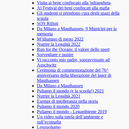
Visita al bene confiscato alla 'ndrangheta
Al Festival dei beni confiscati alla mafia
Gli studenti si prendono cura degli spazi della
scuola
SOS Rifiuti
Da Milano a Mauthausen- 9 Municipi per la
memoria
M’illumino di meno 2022
Nutrire la Legalità 2022
Run for the Oceans: il valore dello sport
Sorvegliare e punire
Vi racconto mio padre, sopravvissuto ad
Auschwitz
Cerimonia di commemorazione del 76^
anniversario della liberazione del lager di
Mauthausen
Da Milano a Mauthausen
Puliamo il mondo (e la scuola!) 2021
Nutrire la Legalità 2021
Esempi di intolleranza nella storia
Puliamo il mondo 2020
Puliamo il mondo - Legambiente 2019
Un video sulla tutela dell’ambiente e
sull’ecomafia
Lenzuoliamo