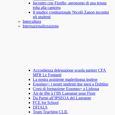
Incontro con Fiorillo, agronomo di una tenuta
tolta alla camorra
Il giudice costituzionale Nicolò Zanon incontra
gli studenti
Intercultura
Internazionalizzazione
Accoglienza delegazione scuola partner CFA
MFR Le Fontanil
La nostra assistente madrelingua inglese
Erasmus+: i nostri studenti due mesi a Dublino
Corsi di formazione Erasmus+ a Lisbona
Air de fête à l’IIS Lagrange pour Flore
Da Parigi all’IPSEOA del Lagrange
FCE for School
DITALS
Team Teaching CLIL