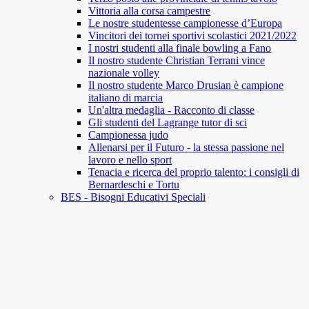
Vittoria alla corsa campestre
Le nostre studentesse campionesse d’Europa
Vincitori dei tornei sportivi scolastici 2021/2022
I nostri studenti alla finale bowling a Fano
Il nostro studente Christian Terrani vince
nazionale volley
Il nostro studente Marco Drusian è campione
italiano di marcia
Un'altra medaglia - Racconto di classe
Gli studenti del Lagrange tutor di sci
Campionessa judo
Allenarsi per il Futuro - la stessa passione nel
lavoro e nello sport
Tenacia e ricerca del proprio talento: i consigli di
Bernardeschi e Tortu
BES - Bisogni Educativi Speciali