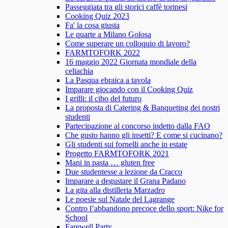
Passeggiata tra gli storici caffè torinesi
Cooking Quiz 2023
Fa' la cosa giusta
Le quarte a Milano Golosa
Come superare un colloquio di lavoro?
FARMTOFORK 2022
16 maggio 2022 Giornata mondiale della
celiachia
La Pasqua ebraica a tavola
Imparare giocando con il Cooking Quiz
I grilli: il cibo del futuro
La proposta di Catering & Banqueting dei nostri
studenti
Partecipazione al concorso indetto dalla FAO
Che gusto hanno gli insetti? E come si cucinano?
Gli studenti sui fornelli anche in estate
Progetto FARMTOFORK 2021
Mani in pasta … gluten free
Due studentesse a lezione da Cracco
Imparare a degustare il Grana Padano
La gita alla distilleria Marzadro
Le poesie sul Natale del Lagrange
Contro l’abbandono precoce dello sport: Nike for
School
Farewell Party