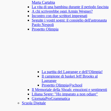
Marta Cartabia
La vita di una bambina durante il periodo fascista
A chi scriverebbe oggi Armin Wegner?
Incontro con due scrittori impegnati
Seguite i vostri sogni: il consiglio dell'astronauta
Paolo Nespoli
Progetto Olimpia
La partita del Lagrange e dell’Olimpia!
Il campione di basket Jeff Brooks al
Lagrange
Progetto Olimpia@school
Il Memoriale della Shoah: emozioni e sentimenti
Liliana Segre: "Ho imparato a non odiare"
GiornataProGrammatica
Scuola Digitale