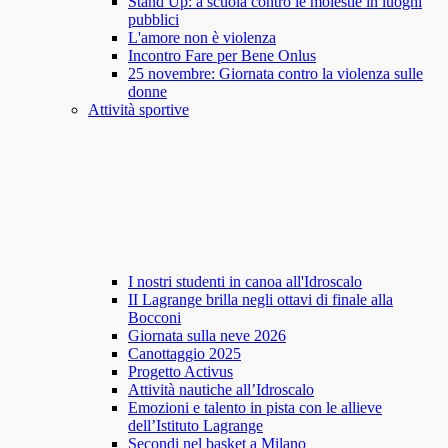
Stand Up: a scuola contro le molestie in luoghi
pubblici
L'amore non è violenza
Incontro Fare per Bene Onlus
25 novembre: Giornata contro la violenza sulle
donne
Attività sportive
I nostri studenti in canoa all'Idroscalo
II Lagrange brilla negli ottavi di finale alla
Bocconi
Giornata sulla neve 2026
Canottaggio 2025
Progetto Activus
Attività nautiche all’Idroscalo
Emozioni e talento in pista con le allieve
dell’Istituto Lagrange
Secondi nel basket a Milano