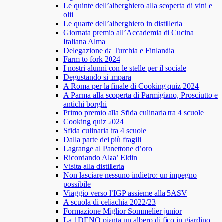
Le quinte dell’alberghiero alla scoperta di vini e
olii
Le quarte dell’alberghiero in distilleria
Giornata premio all’Accademia di Cucina
Italiana Alma
Delegazione da Turchia e Finlandia
Farm to fork 2024
I nostri alunni con le stelle per il sociale
Degustando si impara
A Roma per la finale di Cooking quiz 2024
A Parma alla scoperta di Parmigiano, Prosciutto e
antichi borghi
Primo premio alla Sfida culinaria tra 4 scuole
Cooking quiz 2024
Sfida culinaria tra 4 scuole
Dalla parte dei più fragili
Lagrange al Panettone d’oro
Ricordando Alaa’ Eldin
Visita alla distilleria
Non lasciare nessuno indietro: un impegno
possibile
Viaggio verso l’IGP assieme alla 5ASV
A scuola di celiachia 2022/23
Formazione Miglior Sommelier junior
La 1DENO pianta un albero di fico in giardino