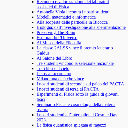
Recupero e valorizzazione dei laboratori
scolastici di Fisica
Antonella Viola incontra i nostri studenti
Modelli matematici e informatica
Alla scoperta delle particelle in Bicocca
Biologia: dall’investigazione alla sperimentazione
Preserving The Brain
Esplorando l’Universo
Al Museo della Filosofia
La classe 2ALSS vince il premio letterario
Galdus
Al Salone del Libro
Tre studenti vincono la selezione nazionale
Tra i libri e il cielo
Le ossa raccontano
Milano una città che vince
I nostri studenti di seconda sul palco del PACTA
I nostri studenti di terza al PACTA
Esperimenti di Fisica sotto la guida di giovani
fisici
Seminario Fisica e cosmologia della materia
oscura
I nostri studenti all’International Cosmic Day
2023
La fisica quantistica spiegata ai ragazzi