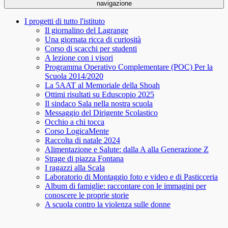
navigazione
I progetti di tutto l'istituto
Il giornalino del Lagrange
Una giornata ricca di curiosità
Corso di scacchi per studenti
A lezione con i visori
Programma Operativo Complementare (POC) Per la
Scuola 2014/2020
La 5AAT al Memoriale della Shoah
Ottimi risultati su Eduscopio 2025
Il sindaco Sala nella nostra scuola
Messaggio del Dirigente Scolastico
Occhio a chi tocca
Corso LogicaMente
Raccolta di natale 2024
Alimentazione e Salute: dalla A alla Generazione Z
Strage di piazza Fontana
I ragazzi alla Scala
Laboratorio di Montaggio foto e video e di Pasticceria
Album di famiglie: raccontare con le immagini per
conoscere le proprie storie
A scuola contro la violenza sulle donne