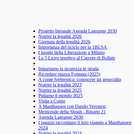
Progetto biennale Agenda Lagrange 2030
Nutrire la legalità 2026
Giornata della legalità 2026
Importanza del riciclo per la 1BLSA
I luoghi della Liberazione a Milano
La 5 Liceo sportivo al Carcere di Bollate
Impariamo la sicurezza in strada
Ricordare piazza Fontana (2025)
A come Srebrenica: conoscere un genocidio
Nutrire la legalità 2023
Nutrire la legalità 2025
Puliamo il mondo 2025
Visita a Como
A Mauthausen con Danilo Veronesi
Memoriale della Shoah - Binario 21
Agenda Lagrange 2030
I ragazzi raccontano il loro viaggio a Mauthausen
2024
Nutrire la legalità 2024