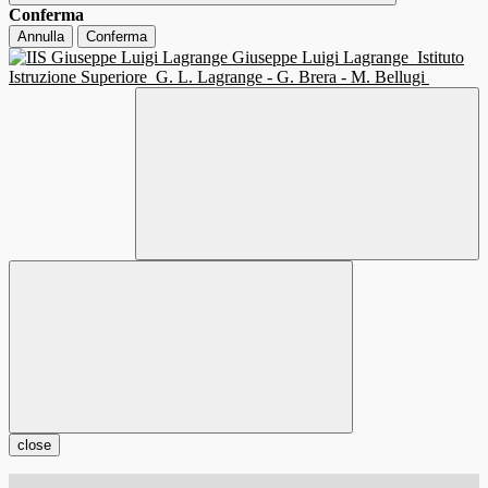
Conferma
Annulla
Conferma
Giuseppe Luigi Lagrange
Istituto
Istruzione Superiore
G. L. Lagrange - G. Brera - M. Bellugi
close