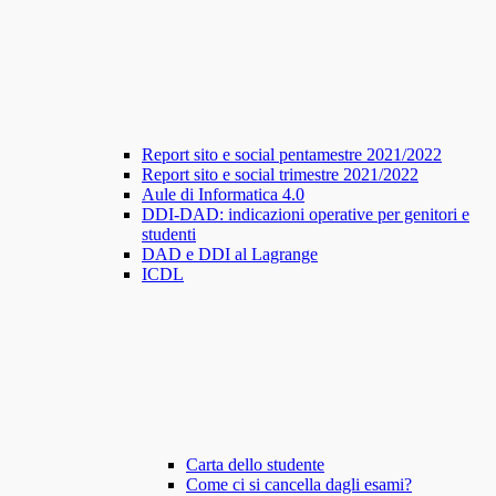
Report sito e social pentamestre 2021/2022
Report sito e social trimestre 2021/2022
Aule di Informatica 4.0
DDI-DAD: indicazioni operative per genitori e
studenti
DAD e DDI al Lagrange
ICDL
Carta dello studente
Come ci si cancella dagli esami?