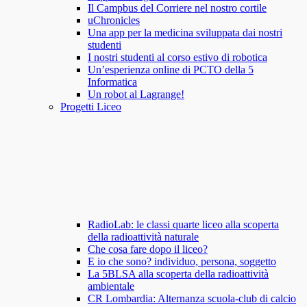
Il Campbus del Corriere nel nostro cortile
uChronicles
Una app per la medicina sviluppata dai nostri
studenti
I nostri studenti al corso estivo di robotica
Un’esperienza online di PCTO della 5
Informatica
Un robot al Lagrange!
Progetti Liceo
RadioLab: le classi quarte liceo alla scoperta
della radioattività naturale
Che cosa fare dopo il liceo?
E io che sono? individuo, persona, soggetto
La 5BLSA alla scoperta della radioattività
ambientale
CR Lombardia: Alternanza scuola-club di calcio