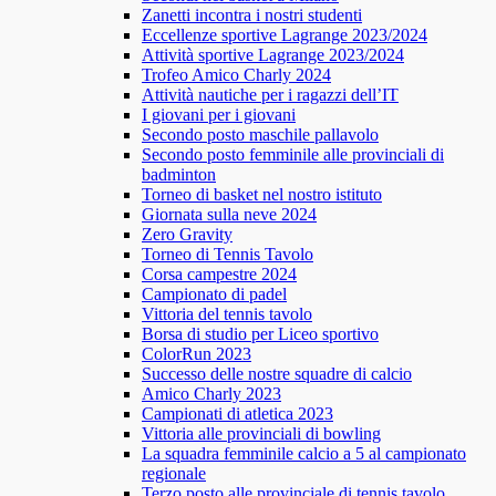
Zanetti incontra i nostri studenti
Eccellenze sportive Lagrange 2023/2024
Attività sportive Lagrange 2023/2024
Trofeo Amico Charly 2024
Attività nautiche per i ragazzi dell’IT
I giovani per i giovani
Secondo posto maschile pallavolo
Secondo posto femminile alle provinciali di
badminton
Torneo di basket nel nostro istituto
Giornata sulla neve 2024
Zero Gravity
Torneo di Tennis Tavolo
Corsa campestre 2024
Campionato di padel
Vittoria del tennis tavolo
Borsa di studio per Liceo sportivo
ColorRun 2023
Successo delle nostre squadre di calcio
Amico Charly 2023
Campionati di atletica 2023
Vittoria alle provinciali di bowling
La squadra femminile calcio a 5 al campionato
regionale
Terzo posto alle provinciale di tennis tavolo