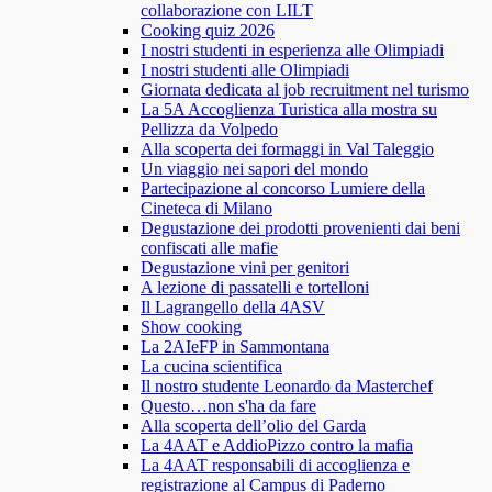
collaborazione con LILT
Cooking quiz 2026
I nostri studenti in esperienza alle Olimpiadi
I nostri studenti alle Olimpiadi
Giornata dedicata al job recruitment nel turismo
La 5A Accoglienza Turistica alla mostra su
Pellizza da Volpedo
Alla scoperta dei formaggi in Val Taleggio
Un viaggio nei sapori del mondo
Partecipazione al concorso Lumiere della
Cineteca di Milano
Degustazione dei prodotti provenienti dai beni
confiscati alle mafie
Degustazione vini per genitori
A lezione di passatelli e tortelloni
Il Lagrangello della 4ASV
Show cooking
La 2AIeFP in Sammontana
La cucina scientifica
Il nostro studente Leonardo da Masterchef
Questo…non s'ha da fare
Alla scoperta dell’olio del Garda
La 4AAT e AddioPizzo contro la mafia
La 4AAT responsabili di accoglienza e
registrazione al Campus di Paderno