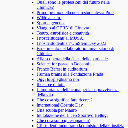
Quali sono le professioni del futuro nella
Chimica?
Primo premio della nostra studentessa Piras
Wilde a teatro
Sport e genetica
Viaggio al CERN di Ginevra
Teatro, astrofisica e creatività
I nostri studenti al MUSA
I nostri studenti all’UniStem Day 2023
Esperimento nel laboratorio universitario di
Chimica
Alla scoperta della fisica delle particelle
Science for peace in Bocconi
Franco Baresi in auditorium
Human brains alla Fondazione Prada
Oggi lo spieghiamo noi
Il cielo è di tutti
L’importanza dell’acqua per la sopravvivenza
della vita
Che cosa significa fare ricerca?
International Cosmic Day
Una scuola per Mauro
Intitolazione del Liceo Sportivo Bellugi
Che cosa sono gli esopianeti?
Gli studenti incontrano la ministra della Giustizia