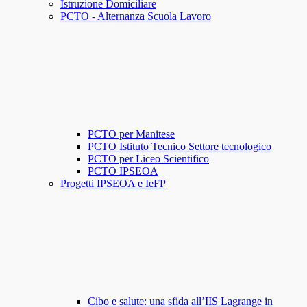
Istruzione Domiciliare
PCTO - Alternanza Scuola Lavoro
PCTO per Manitese
PCTO Istituto Tecnico Settore tecnologico
PCTO per Liceo Scientifico
PCTO IPSEOA
Progetti IPSEOA e IeFP
Cibo e salute: una sfida all’IIS Lagrange in