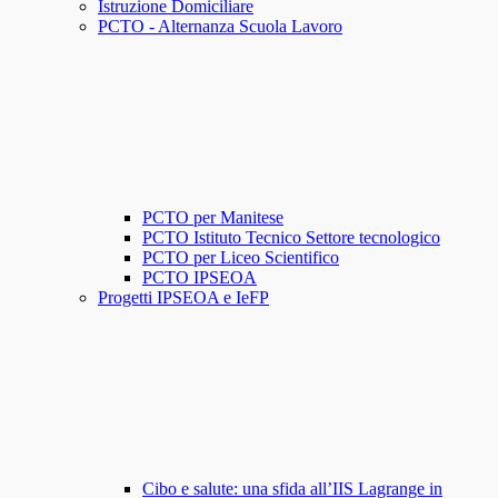
Istruzione Domiciliare
PCTO - Alternanza Scuola Lavoro
PCTO per Manitese
PCTO Istituto Tecnico Settore tecnologico
PCTO per Liceo Scientifico
PCTO IPSEOA
Progetti IPSEOA e IeFP
Cibo e salute: una sfida all’IIS Lagrange in