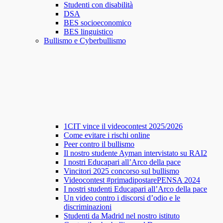
Studenti con disabilità
DSA
BES socioeconomico
BES linguistico
Bullismo e Cyberbullismo
1CIT vince il videocontest 2025/2026
Come evitare i rischi online
Peer contro il bullismo
Il nostro studente Ayman intervistato su RAI2
I nostri Educapari all’Arco della pace
Vincitori 2025 concorso sul bullismo
Videocontest #primadipostarePENSA 2024
I nostri studenti Educapari all’Arco della pace
Un video contro i discorsi d’odio e le
discriminazioni
Studenti da Madrid nel nostro istituto