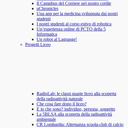
Il Campbus del Corriere nel nostro cortile
uChronicles
Una app per la medicina sviluppata dai nostri
studenti
I nostri studenti al corso estivo di robotica
Un’esperienza online di PCTO della 5
Informatica
Un robot al Lagrange!
Progetti Liceo
RadioLab: le classi quarte liceo alla scoperta
della radioattività naturale
Che cosa fare dopo il liceo?
E io che sono? individuo, persona, soggetto
La 5BLSA alla scoperta della radioattività
ambientale
CR Lombardia: Alternanza scuola-club di calcio