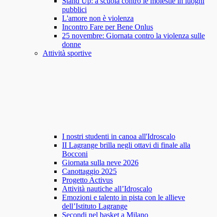
Stand Up: a scuola contro le molestie in luoghi
pubblici
L'amore non è violenza
Incontro Fare per Bene Onlus
25 novembre: Giornata contro la violenza sulle
donne
Attività sportive
I nostri studenti in canoa all'Idroscalo
II Lagrange brilla negli ottavi di finale alla
Bocconi
Giornata sulla neve 2026
Canottaggio 2025
Progetto Activus
Attività nautiche all’Idroscalo
Emozioni e talento in pista con le allieve
dell’Istituto Lagrange
Secondi nel basket a Milano