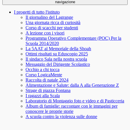
navigazione
I progetti di tutto l'istituto
Il giornalino del Lagrange
Una giornata ricca di curiosità
Corso di scacchi per studenti
A lezione con i visori
Programma Operativo Complementare (POC) Per la
Scuola 2014/2020
La 5AAT al Memoriale della Shoah
Ottimi risultati su Eduscopio 2025
Il sindaco Sala nella nostra scuola
Messaggio del Dirigente Scolastico
Occhio a chi tocca
Corso LogicaMente
Raccolta di natale 2024
Alimentazione e Salute: dalla A alla Generazione Z
Strage di piazza Fontana
I ragazzi alla Scala
Laboratorio di Montaggio foto e video e di Pasticceria
Album di famiglie: raccontare con le immagini per
conoscere le proprie storie
A scuola contro la violenza sulle donne