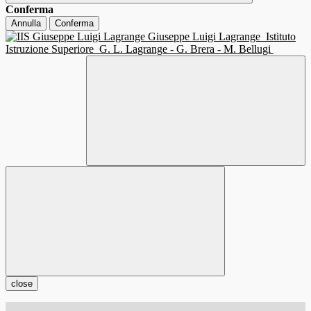
Conferma
Annulla
Conferma
Giuseppe Luigi Lagrange
Istituto
Istruzione Superiore
G. L. Lagrange - G. Brera - M. Bellugi
close