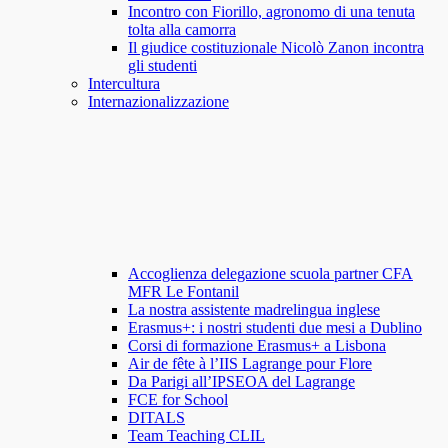
Incontro con Fiorillo, agronomo di una tenuta
tolta alla camorra
Il giudice costituzionale Nicolò Zanon incontra
gli studenti
Intercultura
Internazionalizzazione
Accoglienza delegazione scuola partner CFA
MFR Le Fontanil
La nostra assistente madrelingua inglese
Erasmus+: i nostri studenti due mesi a Dublino
Corsi di formazione Erasmus+ a Lisbona
Air de fête à l’IIS Lagrange pour Flore
Da Parigi all’IPSEOA del Lagrange
FCE for School
DITALS
Team Teaching CLIL