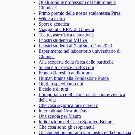
Quali sono le professioni del futuro nella
Chimica?
Primo premio della nostra studentessa Piras
Wilde a teatro
Sport e genetica
Viaggio al CERN di Ginevra
Teatro, astrofisica e creatività
I nostri studenti al MUSA
I nostri studenti all’UniStem Day 2023
Esperimento nel laboratorio universitario di
Chimica
Alla scoperta della fisica delle particelle
Science for peace in Bocconi
Franco Baresi in auditorium
Human brains alla Fondazione Prada
Oggi lo spieghiamo noi
Il cielo è di tutti
L’importanza dell’acqua per la sopravvivenza
della vita
Che cosa significa fare ricerca?
International Cosmic Day
Una scuola per Mauro
Intitolazione del Liceo Sportivo Bellugi
Che cosa sono gli esopianeti?
Gli studenti incontrano la ministra della Giustizia