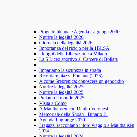
Progetto biennale Agenda Lagrange 2030
Nutrire la legalità 2026
Giornata della legalità 2026
Importanza del riciclo per la 1BLSA
I luoghi della Liberazione a Milano
La 5 Liceo sportivo al Carcere di Bollate
Impariamo la sicurezza in strada
Ricordare piazza Fontana (2025)
A come Srebrenica: conoscere un genocidio
Nutrire la legalità 2023
Nutrire la legalità 2025
Puliamo il mondo 2025
Visita a Como
A Mauthausen con Danilo Veronesi
Memoriale della Shoah - Binario 21
Agenda Lagrange 2030
I ragazzi raccontano il loro viaggio a Mauthausen
2024
Nutrire la legalità 2024