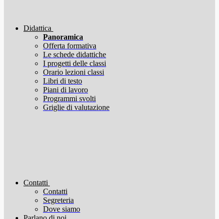
Didattica
Panoramica
Offerta formativa
Le schede didattiche
I progetti delle classi
Orario lezioni classi
Libri di testo
Piani di lavoro
Programmi svolti
Griglie di valutazione
Contatti
Contatti
Segreteria
Dove siamo
Parlano di noi