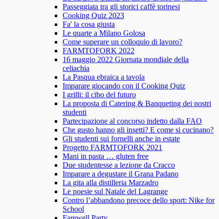
Passeggiata tra gli storici caffè torinesi
Cooking Quiz 2023
Fa' la cosa giusta
Le quarte a Milano Golosa
Come superare un colloquio di lavoro?
FARMTOFORK 2022
16 maggio 2022 Giornata mondiale della
celiachia
La Pasqua ebraica a tavola
Imparare giocando con il Cooking Quiz
I grilli: il cibo del futuro
La proposta di Catering & Banqueting dei nostri
studenti
Partecipazione al concorso indetto dalla FAO
Che gusto hanno gli insetti? E come si cucinano?
Gli studenti sui fornelli anche in estate
Progetto FARMTOFORK 2021
Mani in pasta … gluten free
Due studentesse a lezione da Cracco
Imparare a degustare il Grana Padano
La gita alla distilleria Marzadro
Le poesie sul Natale del Lagrange
Contro l’abbandono precoce dello sport: Nike for
School
Farewell Party