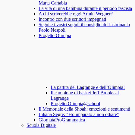
Marta Cartabia
La vita di una bambina durante il periodo fascista
A chi scriverebbe oggi Armin Wegner?
Incontro con due scrittori impegnati
Seguite i vostri sogni: il consiglio dell'astronauta
Paolo Nespoli
Progetto Olimpia
La partita del Lagrange e dell’Olimpia!
Il campione di basket Jeff Brooks al
Lagrange
Progetto Olimpia@school
Il Memoriale della Shoah: emozioni e sentimenti
Liliana Segre: "Ho imparato a non odiare"
GiornataProGrammatica
Scuola Digitale