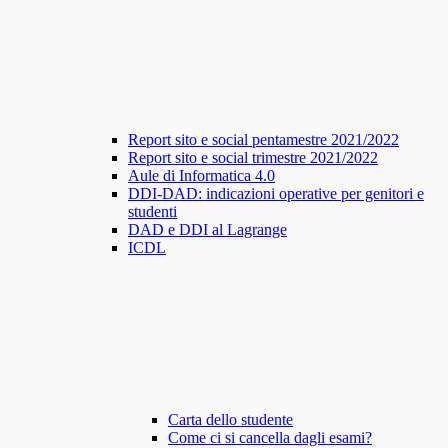
Report sito e social pentamestre 2021/2022
Report sito e social trimestre 2021/2022
Aule di Informatica 4.0
DDI-DAD: indicazioni operative per genitori e
studenti
DAD e DDI al Lagrange
ICDL
Carta dello studente
Come ci si cancella dagli esami?