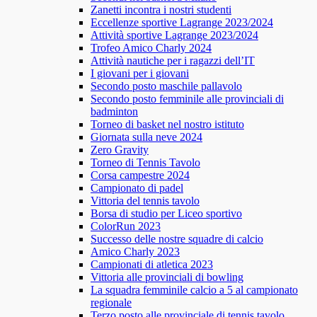
Zanetti incontra i nostri studenti
Eccellenze sportive Lagrange 2023/2024
Attività sportive Lagrange 2023/2024
Trofeo Amico Charly 2024
Attività nautiche per i ragazzi dell’IT
I giovani per i giovani
Secondo posto maschile pallavolo
Secondo posto femminile alle provinciali di
badminton
Torneo di basket nel nostro istituto
Giornata sulla neve 2024
Zero Gravity
Torneo di Tennis Tavolo
Corsa campestre 2024
Campionato di padel
Vittoria del tennis tavolo
Borsa di studio per Liceo sportivo
ColorRun 2023
Successo delle nostre squadre di calcio
Amico Charly 2023
Campionati di atletica 2023
Vittoria alle provinciali di bowling
La squadra femminile calcio a 5 al campionato
regionale
Terzo posto alle provinciale di tennis tavolo