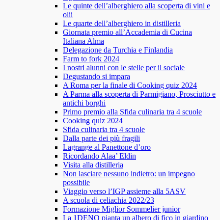
Le quinte dell’alberghiero alla scoperta di vini e
olii
Le quarte dell’alberghiero in distilleria
Giornata premio all’Accademia di Cucina
Italiana Alma
Delegazione da Turchia e Finlandia
Farm to fork 2024
I nostri alunni con le stelle per il sociale
Degustando si impara
A Roma per la finale di Cooking quiz 2024
A Parma alla scoperta di Parmigiano, Prosciutto e
antichi borghi
Primo premio alla Sfida culinaria tra 4 scuole
Cooking quiz 2024
Sfida culinaria tra 4 scuole
Dalla parte dei più fragili
Lagrange al Panettone d’oro
Ricordando Alaa’ Eldin
Visita alla distilleria
Non lasciare nessuno indietro: un impegno
possibile
Viaggio verso l’IGP assieme alla 5ASV
A scuola di celiachia 2022/23
Formazione Miglior Sommelier junior
La 1DENO pianta un albero di fico in giardino