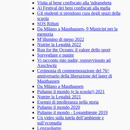
Visita al bene confiscato alla 'ndrangheta
Al Festival dei beni confiscati alla mafia
Gli studenti si prendono cura degli spazi della
scuola
SOS Rifiuti
Da Milano a Mauthausen- 9 Municipi per la
memoria
M’illumino di meno 2022
Nutrire la Legalità 2022
Run for the Oceans: il valore dello sport
Sorvegliare e punire
Vi racconto mio padre, sopravvissuto ad
Auschwitz
Cerimonia di commemorazione del 76^
anniversario della liberazione del lager di
Mauthausen
Da Milano a Mauthausen
Puliamo il mondo (e la scuola!) 2021
Nutrire la Legalità 2021
Esempi di intolleranza nella storia
Puliamo il mondo 2020
Puliamo il mondo - Legambiente 2019
Un video sulla tutela dell’ambiente e
sull’ecomafia
Lenzuoliamo