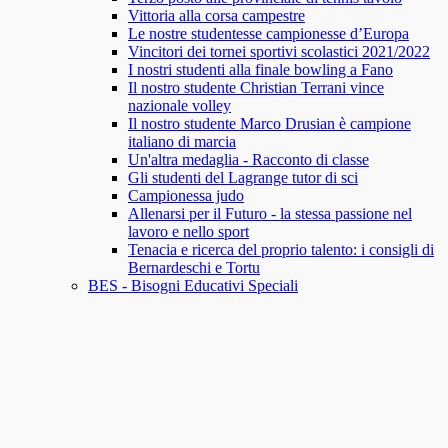
Vittoria alla corsa campestre
Le nostre studentesse campionesse d’Europa
Vincitori dei tornei sportivi scolastici 2021/2022
I nostri studenti alla finale bowling a Fano
Il nostro studente Christian Terrani vince
nazionale volley
Il nostro studente Marco Drusian è campione
italiano di marcia
Un'altra medaglia - Racconto di classe
Gli studenti del Lagrange tutor di sci
Campionessa judo
Allenarsi per il Futuro - la stessa passione nel
lavoro e nello sport
Tenacia e ricerca del proprio talento: i consigli di
Bernardeschi e Tortu
BES - Bisogni Educativi Speciali