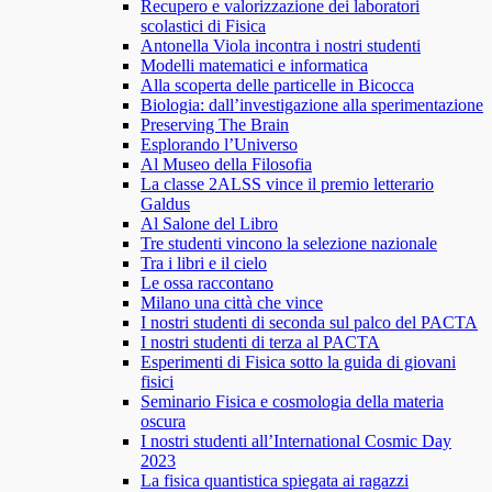
Recupero e valorizzazione dei laboratori
scolastici di Fisica
Antonella Viola incontra i nostri studenti
Modelli matematici e informatica
Alla scoperta delle particelle in Bicocca
Biologia: dall’investigazione alla sperimentazione
Preserving The Brain
Esplorando l’Universo
Al Museo della Filosofia
La classe 2ALSS vince il premio letterario
Galdus
Al Salone del Libro
Tre studenti vincono la selezione nazionale
Tra i libri e il cielo
Le ossa raccontano
Milano una città che vince
I nostri studenti di seconda sul palco del PACTA
I nostri studenti di terza al PACTA
Esperimenti di Fisica sotto la guida di giovani
fisici
Seminario Fisica e cosmologia della materia
oscura
I nostri studenti all’International Cosmic Day
2023
La fisica quantistica spiegata ai ragazzi