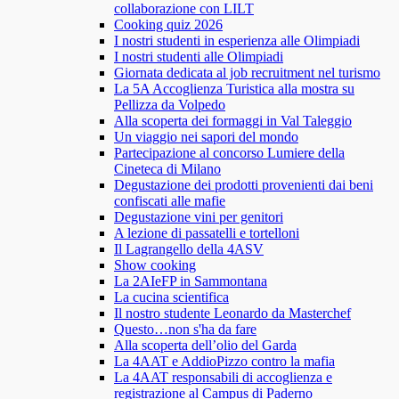
collaborazione con LILT
Cooking quiz 2026
I nostri studenti in esperienza alle Olimpiadi
I nostri studenti alle Olimpiadi
Giornata dedicata al job recruitment nel turismo
La 5A Accoglienza Turistica alla mostra su
Pellizza da Volpedo
Alla scoperta dei formaggi in Val Taleggio
Un viaggio nei sapori del mondo
Partecipazione al concorso Lumiere della
Cineteca di Milano
Degustazione dei prodotti provenienti dai beni
confiscati alle mafie
Degustazione vini per genitori
A lezione di passatelli e tortelloni
Il Lagrangello della 4ASV
Show cooking
La 2AIeFP in Sammontana
La cucina scientifica
Il nostro studente Leonardo da Masterchef
Questo…non s'ha da fare
Alla scoperta dell’olio del Garda
La 4AAT e AddioPizzo contro la mafia
La 4AAT responsabili di accoglienza e
registrazione al Campus di Paderno