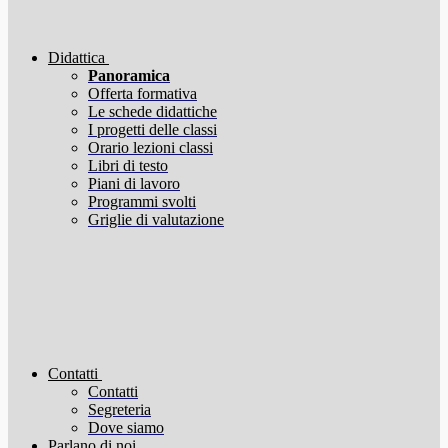
Didattica
Panoramica
Offerta formativa
Le schede didattiche
I progetti delle classi
Orario lezioni classi
Libri di testo
Piani di lavoro
Programmi svolti
Griglie di valutazione
Contatti
Contatti
Segreteria
Dove siamo
Parlano di noi