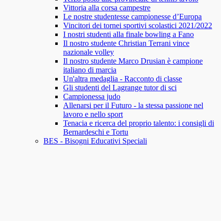
Vittoria alla corsa campestre
Le nostre studentesse campionesse d’Europa
Vincitori dei tornei sportivi scolastici 2021/2022
I nostri studenti alla finale bowling a Fano
Il nostro studente Christian Terrani vince
nazionale volley
Il nostro studente Marco Drusian è campione
italiano di marcia
Un'altra medaglia - Racconto di classe
Gli studenti del Lagrange tutor di sci
Campionessa judo
Allenarsi per il Futuro - la stessa passione nel
lavoro e nello sport
Tenacia e ricerca del proprio talento: i consigli di
Bernardeschi e Tortu
BES - Bisogni Educativi Speciali