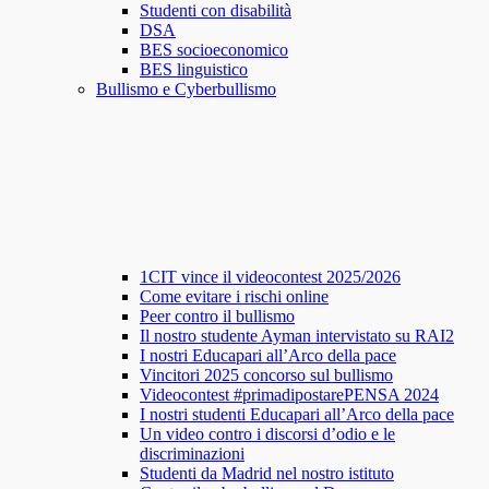
Studenti con disabilità
DSA
BES socioeconomico
BES linguistico
Bullismo e Cyberbullismo
1CIT vince il videocontest 2025/2026
Come evitare i rischi online
Peer contro il bullismo
Il nostro studente Ayman intervistato su RAI2
I nostri Educapari all’Arco della pace
Vincitori 2025 concorso sul bullismo
Videocontest #primadipostarePENSA 2024
I nostri studenti Educapari all’Arco della pace
Un video contro i discorsi d’odio e le
discriminazioni
Studenti da Madrid nel nostro istituto