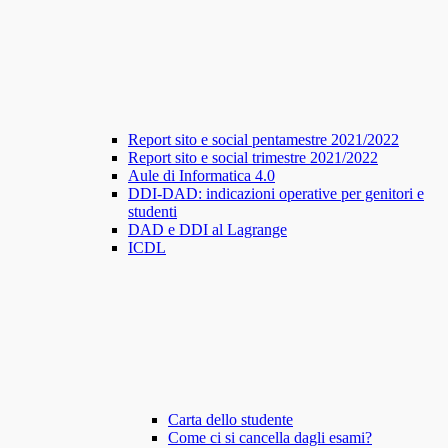
Report sito e social pentamestre 2021/2022
Report sito e social trimestre 2021/2022
Aule di Informatica 4.0
DDI-DAD: indicazioni operative per genitori e
studenti
DAD e DDI al Lagrange
ICDL
Carta dello studente
Come ci si cancella dagli esami?