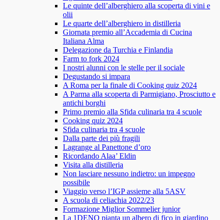
Le quinte dell’alberghiero alla scoperta di vini e
olii
Le quarte dell’alberghiero in distilleria
Giornata premio all’Accademia di Cucina
Italiana Alma
Delegazione da Turchia e Finlandia
Farm to fork 2024
I nostri alunni con le stelle per il sociale
Degustando si impara
A Roma per la finale di Cooking quiz 2024
A Parma alla scoperta di Parmigiano, Prosciutto e
antichi borghi
Primo premio alla Sfida culinaria tra 4 scuole
Cooking quiz 2024
Sfida culinaria tra 4 scuole
Dalla parte dei più fragili
Lagrange al Panettone d’oro
Ricordando Alaa’ Eldin
Visita alla distilleria
Non lasciare nessuno indietro: un impegno
possibile
Viaggio verso l’IGP assieme alla 5ASV
A scuola di celiachia 2022/23
Formazione Miglior Sommelier junior
La 1DENO pianta un albero di fico in giardino