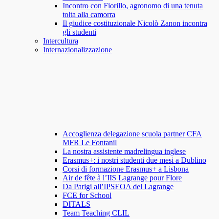
Incontro con Fiorillo, agronomo di una tenuta
tolta alla camorra
Il giudice costituzionale Nicolò Zanon incontra
gli studenti
Intercultura
Internazionalizzazione
Accoglienza delegazione scuola partner CFA
MFR Le Fontanil
La nostra assistente madrelingua inglese
Erasmus+: i nostri studenti due mesi a Dublino
Corsi di formazione Erasmus+ a Lisbona
Air de fête à l’IIS Lagrange pour Flore
Da Parigi all’IPSEOA del Lagrange
FCE for School
DITALS
Team Teaching CLIL