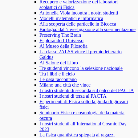
Recupero e valorizzazione dei laboratori
scolastici di Fisica
Antonella Viola incontra i nostri studenti
Modelli matematici e informatica
Alla scoperta delle particelle in Bicocca
Biologia: dall’investigazione alla sperimentazione
Preserving The Brain
Esplorando l’Universo
Al Museo della Filosofia
La classe 2ALSS vince il premio letterario
Galdus
Al Salone del Libro
Tre studenti vincono la selezione nazionale
Tra i libri e il cielo
Le ossa raccontano
Milano una città che vince
I nostri studenti di seconda sul palco del PACTA
I nostri studenti di terza al PACTA
Esperimenti di Fisica sotto la guida di giovani
fisici
Seminario Fisica e cosmologia della materia
oscura
I nostri studenti all’International Cosmic Day
2023
La fisica quantistica spiegata ai ragazzi