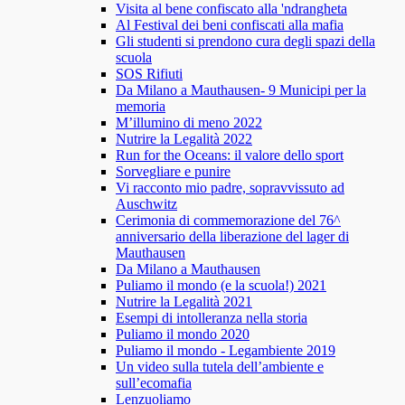
Visita al bene confiscato alla 'ndrangheta
Al Festival dei beni confiscati alla mafia
Gli studenti si prendono cura degli spazi della
scuola
SOS Rifiuti
Da Milano a Mauthausen- 9 Municipi per la
memoria
M’illumino di meno 2022
Nutrire la Legalità 2022
Run for the Oceans: il valore dello sport
Sorvegliare e punire
Vi racconto mio padre, sopravvissuto ad
Auschwitz
Cerimonia di commemorazione del 76^
anniversario della liberazione del lager di
Mauthausen
Da Milano a Mauthausen
Puliamo il mondo (e la scuola!) 2021
Nutrire la Legalità 2021
Esempi di intolleranza nella storia
Puliamo il mondo 2020
Puliamo il mondo - Legambiente 2019
Un video sulla tutela dell’ambiente e
sull’ecomafia
Lenzuoliamo