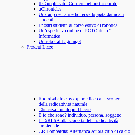
Il Campbus del Corriere nel nostro cortile
uChronicles
Una app per la medicina sviluppata dai nostri
studenti
I nostri studenti al corso estivo di robotica
Un’esperienza online di PCTO della 5
Informatica
Un robot al Lagrange!
Progetti Liceo
RadioLab: le classi quarte liceo alla scoperta
della radioattività naturale
Che cosa fare dopo il liceo?
E io che sono? individuo, persona, soggetto
La 5BLSA alla scoperta della radioattività
ambientale
CR Lombardia: Alternanza scuola-club di calcio