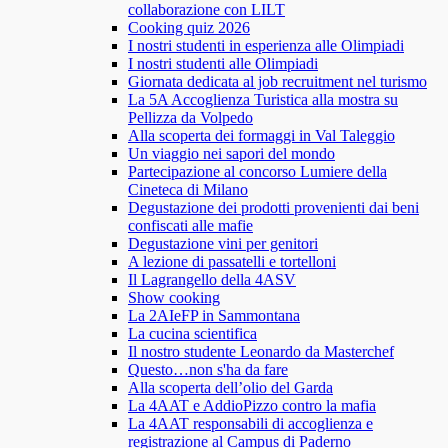
collaborazione con LILT
Cooking quiz 2026
I nostri studenti in esperienza alle Olimpiadi
I nostri studenti alle Olimpiadi
Giornata dedicata al job recruitment nel turismo
La 5A Accoglienza Turistica alla mostra su
Pellizza da Volpedo
Alla scoperta dei formaggi in Val Taleggio
Un viaggio nei sapori del mondo
Partecipazione al concorso Lumiere della
Cineteca di Milano
Degustazione dei prodotti provenienti dai beni
confiscati alle mafie
Degustazione vini per genitori
A lezione di passatelli e tortelloni
Il Lagrangello della 4ASV
Show cooking
La 2AIeFP in Sammontana
La cucina scientifica
Il nostro studente Leonardo da Masterchef
Questo…non s'ha da fare
Alla scoperta dell’olio del Garda
La 4AAT e AddioPizzo contro la mafia
La 4AAT responsabili di accoglienza e
registrazione al Campus di Paderno