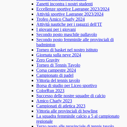
Zanetti incontra i nostri studenti
Eccellenze sportive Lagrange 2023/2024
Attività sportive Lagrange 2023/2024
Trofeo Amico Charly 2024
Attività nautiche per i ragazzi dell’IT
I giovani per i giovani
Secondo posto maschile pallavolo
Secondo posto femminile alle provinciali di
badminton
Torneo di basket nel nostro istituto
Giornata sulla neve 2024
Zero Gravity
Torneo di Tennis Tavolo
Corsa campestre 2024
Campionato di padel
Vittoria del tennis tavolo
Borsa di studio per Liceo sportivo
ColorRun 2023
Successo delle nostre squadre di calcio
Amico Charly 2023
Campionati di atletica 2023
Vittoria alle provinciali di bowling
La squadra femminile calcio a 5 al campionato
regionale
Terzo posto alle provinciale di tennis tavolo