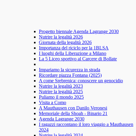
Progetto biennale Agenda Lagrange 2030
Nutrire la legalità 2026
Giornata della legalità 2026
Importanza del riciclo per la 1BLSA
I luoghi della Liberazione a Milano
La 5 Liceo sportivo al Carcere di Bollate
Impariamo la sicurezza in strada
Ricordare piazza Fontana (2025)
A come Srebrenica: conoscere un genocidio
Nutrire la legalità 2023
Nutrire la legalità 2025
Puliamo il mondo 2025
Visita a Como
A Mauthausen con Danilo Veronesi
Memoriale della Shoah - Binario 21
Agenda Lagrange 2030
I ragazzi raccontano il loro viaggio a Mauthausen
2024
Nutrire la legalità 2024