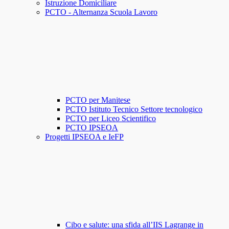
Istruzione Domiciliare
PCTO - Alternanza Scuola Lavoro
PCTO per Manitese
PCTO Istituto Tecnico Settore tecnologico
PCTO per Liceo Scientifico
PCTO IPSEOA
Progetti IPSEOA e IeFP
Cibo e salute: una sfida all’IIS Lagrange in