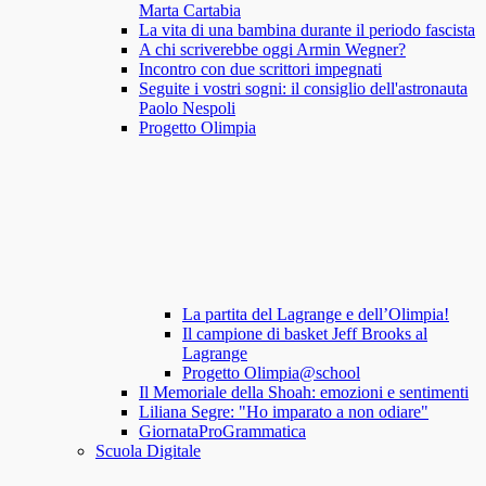
Marta Cartabia
La vita di una bambina durante il periodo fascista
A chi scriverebbe oggi Armin Wegner?
Incontro con due scrittori impegnati
Seguite i vostri sogni: il consiglio dell'astronauta
Paolo Nespoli
Progetto Olimpia
La partita del Lagrange e dell’Olimpia!
Il campione di basket Jeff Brooks al
Lagrange
Progetto Olimpia@school
Il Memoriale della Shoah: emozioni e sentimenti
Liliana Segre: "Ho imparato a non odiare"
GiornataProGrammatica
Scuola Digitale