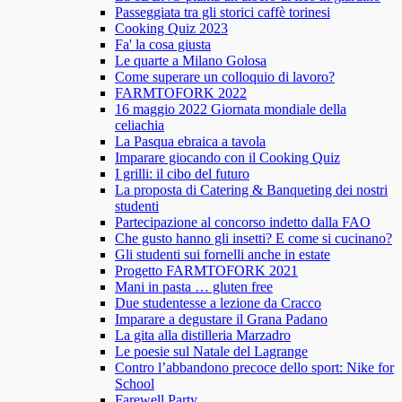
Passeggiata tra gli storici caffè torinesi
Cooking Quiz 2023
Fa' la cosa giusta
Le quarte a Milano Golosa
Come superare un colloquio di lavoro?
FARMTOFORK 2022
16 maggio 2022 Giornata mondiale della
celiachia
La Pasqua ebraica a tavola
Imparare giocando con il Cooking Quiz
I grilli: il cibo del futuro
La proposta di Catering & Banqueting dei nostri
studenti
Partecipazione al concorso indetto dalla FAO
Che gusto hanno gli insetti? E come si cucinano?
Gli studenti sui fornelli anche in estate
Progetto FARMTOFORK 2021
Mani in pasta … gluten free
Due studentesse a lezione da Cracco
Imparare a degustare il Grana Padano
La gita alla distilleria Marzadro
Le poesie sul Natale del Lagrange
Contro l’abbandono precoce dello sport: Nike for
School
Farewell Party