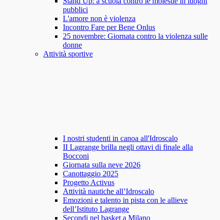
Stand Up: a scuola contro le molestie in luoghi
pubblici
L'amore non è violenza
Incontro Fare per Bene Onlus
25 novembre: Giornata contro la violenza sulle
donne
Attività sportive
I nostri studenti in canoa all'Idroscalo
II Lagrange brilla negli ottavi di finale alla
Bocconi
Giornata sulla neve 2026
Canottaggio 2025
Progetto Activus
Attività nautiche all’Idroscalo
Emozioni e talento in pista con le allieve
dell’Istituto Lagrange
Secondi nel basket a Milano