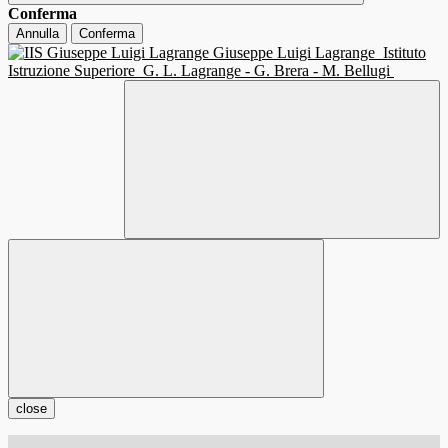
Conferma
Annulla
Conferma
Giuseppe Luigi Lagrange
Istituto
Istruzione Superiore
G. L. Lagrange - G. Brera - M. Bellugi
close