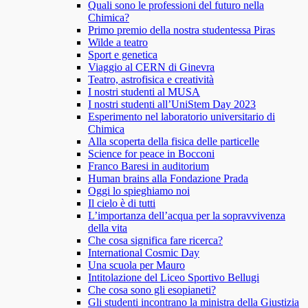
Quali sono le professioni del futuro nella
Chimica?
Primo premio della nostra studentessa Piras
Wilde a teatro
Sport e genetica
Viaggio al CERN di Ginevra
Teatro, astrofisica e creatività
I nostri studenti al MUSA
I nostri studenti all’UniStem Day 2023
Esperimento nel laboratorio universitario di
Chimica
Alla scoperta della fisica delle particelle
Science for peace in Bocconi
Franco Baresi in auditorium
Human brains alla Fondazione Prada
Oggi lo spieghiamo noi
Il cielo è di tutti
L’importanza dell’acqua per la sopravvivenza
della vita
Che cosa significa fare ricerca?
International Cosmic Day
Una scuola per Mauro
Intitolazione del Liceo Sportivo Bellugi
Che cosa sono gli esopianeti?
Gli studenti incontrano la ministra della Giustizia