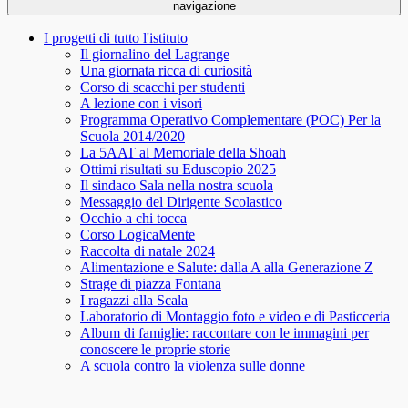
navigazione
I progetti di tutto l'istituto
Il giornalino del Lagrange
Una giornata ricca di curiosità
Corso di scacchi per studenti
A lezione con i visori
Programma Operativo Complementare (POC) Per la
Scuola 2014/2020
La 5AAT al Memoriale della Shoah
Ottimi risultati su Eduscopio 2025
Il sindaco Sala nella nostra scuola
Messaggio del Dirigente Scolastico
Occhio a chi tocca
Corso LogicaMente
Raccolta di natale 2024
Alimentazione e Salute: dalla A alla Generazione Z
Strage di piazza Fontana
I ragazzi alla Scala
Laboratorio di Montaggio foto e video e di Pasticceria
Album di famiglie: raccontare con le immagini per
conoscere le proprie storie
A scuola contro la violenza sulle donne