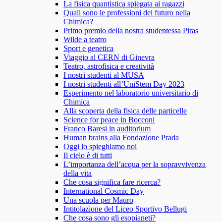
La fisica quantistica spiegata ai ragazzi
Quali sono le professioni del futuro nella
Chimica?
Primo premio della nostra studentessa Piras
Wilde a teatro
Sport e genetica
Viaggio al CERN di Ginevra
Teatro, astrofisica e creatività
I nostri studenti al MUSA
I nostri studenti all’UniStem Day 2023
Esperimento nel laboratorio universitario di
Chimica
Alla scoperta della fisica delle particelle
Science for peace in Bocconi
Franco Baresi in auditorium
Human brains alla Fondazione Prada
Oggi lo spieghiamo noi
Il cielo è di tutti
L’importanza dell’acqua per la sopravvivenza
della vita
Che cosa significa fare ricerca?
International Cosmic Day
Una scuola per Mauro
Intitolazione del Liceo Sportivo Bellugi
Che cosa sono gli esopianeti?