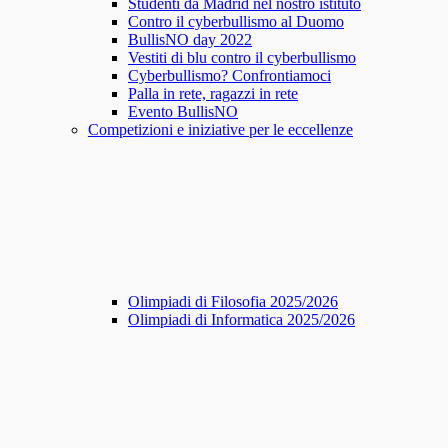
Studenti da Madrid nel nostro istituto
Contro il cyberbullismo al Duomo
BullisNO day 2022
Vestiti di blu contro il cyberbullismo
Cyberbullismo? Confrontiamoci
Palla in rete, ragazzi in rete
Evento BullisNO
Competizioni e iniziative per le eccellenze
Olimpiadi di Filosofia 2025/2026
Olimpiadi di Informatica 2025/2026