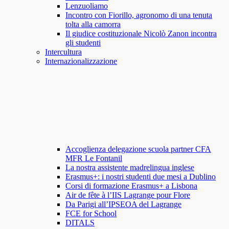
Lenzuoliamo
Incontro con Fiorillo, agronomo di una tenuta
tolta alla camorra
Il giudice costituzionale Nicolò Zanon incontra
gli studenti
Intercultura
Internazionalizzazione
Accoglienza delegazione scuola partner CFA
MFR Le Fontanil
La nostra assistente madrelingua inglese
Erasmus+: i nostri studenti due mesi a Dublino
Corsi di formazione Erasmus+ a Lisbona
Air de fête à l’IIS Lagrange pour Flore
Da Parigi all’IPSEOA del Lagrange
FCE for School
DITALS