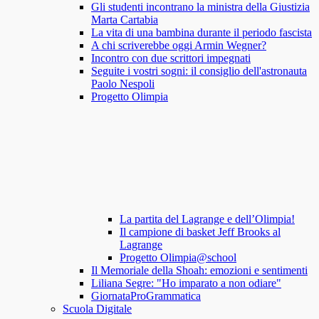
Gli studenti incontrano la ministra della Giustizia
Marta Cartabia
La vita di una bambina durante il periodo fascista
A chi scriverebbe oggi Armin Wegner?
Incontro con due scrittori impegnati
Seguite i vostri sogni: il consiglio dell'astronauta
Paolo Nespoli
Progetto Olimpia
La partita del Lagrange e dell’Olimpia!
Il campione di basket Jeff Brooks al
Lagrange
Progetto Olimpia@school
Il Memoriale della Shoah: emozioni e sentimenti
Liliana Segre: "Ho imparato a non odiare"
GiornataProGrammatica
Scuola Digitale