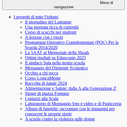
Menu di
navigazione
I progetti di tutto l'istituto
Il giornalino del Lagrange
Una giornata ricca di curiosità
Corso di scacchi per studenti
A lezione con i visori
Programma Operativo Complementare (POC) Per la
Scuola 2014/2020
La 5AAT al Memoriale della Shoah
Ottimi risultati su Eduscopio 2025
Il sindaco Sala nella nostra scuola
Messaggio del Dirigente Scolastico
Occhio a chi tocca
Corso LogicaMente
Raccolta di natale 2024
Alimentazione e Salute: dalla A alla Generazione Z
Strage di piazza Fontana
I ragazzi alla Scala
Laboratorio di Montaggio foto e video e di Pasticceria
Album di famiglie: raccontare con le immagini per
conoscere le proprie storie
A scuola contro la violenza sulle donne