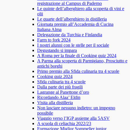
registrazione al Campus di Paderno
Le quinte dell’alberghiero alla scoperta di vini e
olii
Le quarte dell’alberghiero in distilleria
Giornata premio all’Accademia di Cucina
Italiana Alma
Delegazione da Turchia e Finlandia
Farm to fork 2024
I nostri alunni con le stelle per il sociale
Degustando si impara
A Roma per la finale di Cooking quiz 2024
A Parma alla scoperta di Parmigiano, Prosciutto e
antichi borghi
Primo premio alla Sfida culinaria tra 4 scuole
Cooking quiz 2024
Sfida culinaria tra 4 scuole
Dalla parte dei più fragili
Lagrange al Panettone d’oro
Ricordando Alaa’ Eldin
Visita alla distilleria
Non lasciare nessuno indietro: un impegno
possibile
Viaggio verso l’IGP assieme alla 5ASV
A scuola di celiachia 2022/23
Formazione Miglior Sommelier junior