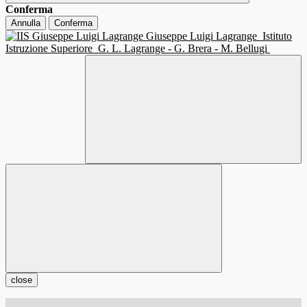
Conferma
Annulla
Conferma
Giuseppe Luigi Lagrange
Istituto
Istruzione Superiore
G. L. Lagrange - G. Brera - M. Bellugi
close