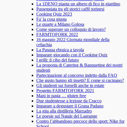
La 1DENO pianta un albero di fico in giardino
Passeggiata tra gli storici caffè torinesi
Cooking Quiz 2023
Fa' la cosa giusta
Le quarte a Milano Golosa
Come superare un colloquio di lavoro?
FARMTOFORK 2022
16 maggio 2022 Giornata mondiale della
celiachia
La Pasqua ebraica a tavola
Imparare giocando con il Cooking Quiz
I grilli: il cibo del futuro
La proposta di Catering & Banqueting dei nostri
studenti
Partecipazione al concorso indetto dalla FAO
Che gusto hanno gli insetti? E come si cucinano?
Gli studenti sui fornelli anche in estate
Progetto FARMTOFORK 2021
Mani in pasta … gluten free
Due studentesse a lezione da Cracco
Imparare a degustare il Grana Padano
La gita alla distilleria Marzadro
Le poesie sul Natale del Lagrange
Contro l’abbandono precoce dello sport: Nike for
School