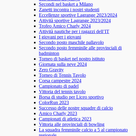
Secondi nel basket a Milano
Zanetti incontra i nostri studenti
Eccellenze sportive Lagrange 2023/2024
Attività sportive Lagrange 2023/2024
Trofeo Amico Charly 2024
Attività nautiche per i ragazzi dell’IT
I giovani per i giovani
Secondo posto maschile pallavolo
Secondo posto femminile alle provinciali di
badminton
Torneo di basket nel nostro istituto
Giornata sulla neve 2024
Zero Gravity
Torneo di Tennis Tavolo
Corsa campestre 2024
Campionato di padel
Vittoria del tennis tavolo
Borsa di studio per Liceo sportivo
ColorRun 2023
Successo delle nostre squadre di calcio
Amico Charly 2023
Campionati di atletica 2023
Vittoria alle provinciali di bowling
La squadra femminile calcio a 5 al campionato
regionale