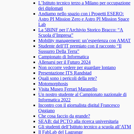
L’Istituto tecnico terzo a Milano per occupazione
dei diplomati
Andiamo nello spazio con i Progetti ESERO:
Astro PI Mission Zero e Astro PI Mission Space
Lab
La 5BINF per l’Archivio Storico Bracco: “A
Scuola d’Impresa”
Mobility management: un’esperienza con AMAT
Studente dell’IT premiato con il racconto “Il
Sussurro Della Terra”
Campionato di Informatica
Allenarsi per il Futuro 2024
Non occorre vedere per guardare lontano
Presentazione ITS Randstad
Quali sono i pericoli della rete?
Motomorphosis
Visita Museo Ferrari Maranello
Un nostro studente al Campionato nazionale di
Informatica 2022
Incontro con il giornalista digital Francesco
Oggiano
Che cosa faccio da grande?
SEAB: dal PCTO alla ricerca universitaria
Gli studenti dell’Istituto tecnico a scuola all’ATM
Il FabLab del Lagrange