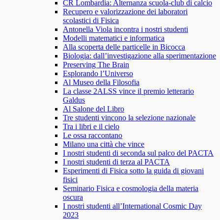
CR Lombardia: Alternanza scuola-club di calcio
Recupero e valorizzazione dei laboratori
scolastici di Fisica
Antonella Viola incontra i nostri studenti
Modelli matematici e informatica
Alla scoperta delle particelle in Bicocca
Biologia: dall’investigazione alla sperimentazione
Preserving The Brain
Esplorando l’Universo
Al Museo della Filosofia
La classe 2ALSS vince il premio letterario
Galdus
Al Salone del Libro
Tre studenti vincono la selezione nazionale
Tra i libri e il cielo
Le ossa raccontano
Milano una città che vince
I nostri studenti di seconda sul palco del PACTA
I nostri studenti di terza al PACTA
Esperimenti di Fisica sotto la guida di giovani
fisici
Seminario Fisica e cosmologia della materia
oscura
I nostri studenti all’International Cosmic Day
2023