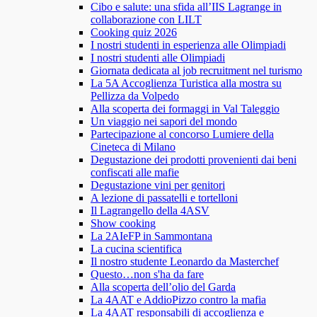
Cibo e salute: una sfida all’IIS Lagrange in
collaborazione con LILT
Cooking quiz 2026
I nostri studenti in esperienza alle Olimpiadi
I nostri studenti alle Olimpiadi
Giornata dedicata al job recruitment nel turismo
La 5A Accoglienza Turistica alla mostra su
Pellizza da Volpedo
Alla scoperta dei formaggi in Val Taleggio
Un viaggio nei sapori del mondo
Partecipazione al concorso Lumiere della
Cineteca di Milano
Degustazione dei prodotti provenienti dai beni
confiscati alle mafie
Degustazione vini per genitori
A lezione di passatelli e tortelloni
Il Lagrangello della 4ASV
Show cooking
La 2AIeFP in Sammontana
La cucina scientifica
Il nostro studente Leonardo da Masterchef
Questo…non s'ha da fare
Alla scoperta dell’olio del Garda
La 4AAT e AddioPizzo contro la mafia
La 4AAT responsabili di accoglienza e