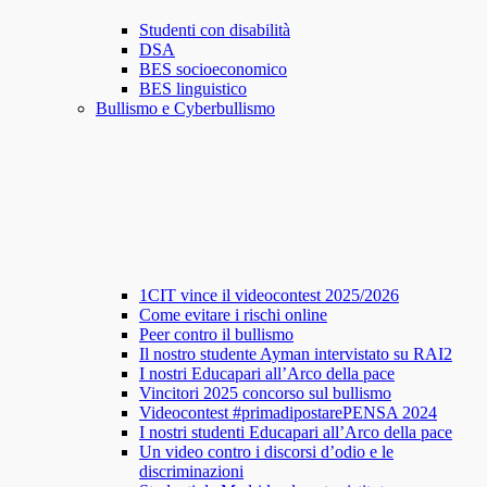
Studenti con disabilità
DSA
BES socioeconomico
BES linguistico
Bullismo e Cyberbullismo
1CIT vince il videocontest 2025/2026
Come evitare i rischi online
Peer contro il bullismo
Il nostro studente Ayman intervistato su RAI2
I nostri Educapari all’Arco della pace
Vincitori 2025 concorso sul bullismo
Videocontest #primadipostarePENSA 2024
I nostri studenti Educapari all’Arco della pace
Un video contro i discorsi d’odio e le
discriminazioni