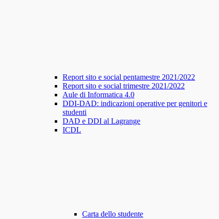
Report sito e social pentamestre 2021/2022
Report sito e social trimestre 2021/2022
Aule di Informatica 4.0
DDI-DAD: indicazioni operative per genitori e
studenti
DAD e DDI al Lagrange
ICDL
Carta dello studente