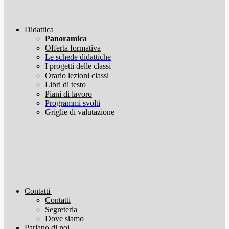
Didattica
Panoramica
Offerta formativa
Le schede didattiche
I progetti delle classi
Orario lezioni classi
Libri di testo
Piani di lavoro
Programmi svolti
Griglie di valutazione
Contatti
Contatti
Segreteria
Dove siamo
Parlano di noi