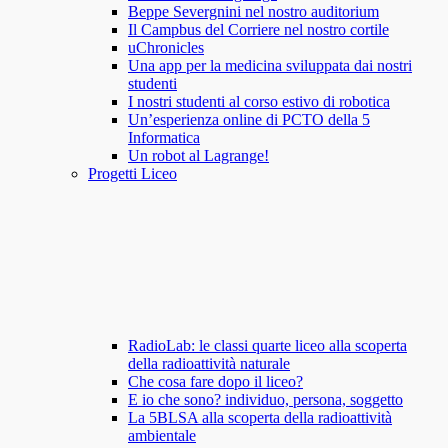
Beppe Severgnini nel nostro auditorium
Il Campbus del Corriere nel nostro cortile
uChronicles
Una app per la medicina sviluppata dai nostri
studenti
I nostri studenti al corso estivo di robotica
Un’esperienza online di PCTO della 5
Informatica
Un robot al Lagrange!
Progetti Liceo
RadioLab: le classi quarte liceo alla scoperta
della radioattività naturale
Che cosa fare dopo il liceo?
E io che sono? individuo, persona, soggetto
La 5BLSA alla scoperta della radioattività
ambientale