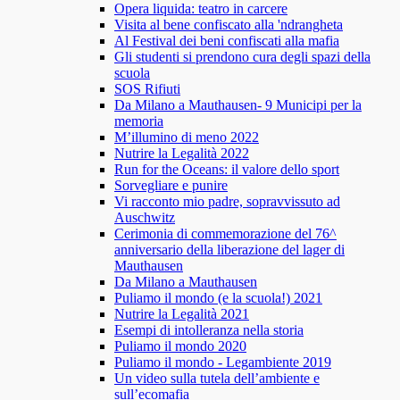
Opera liquida: teatro in carcere
Visita al bene confiscato alla 'ndrangheta
Al Festival dei beni confiscati alla mafia
Gli studenti si prendono cura degli spazi della
scuola
SOS Rifiuti
Da Milano a Mauthausen- 9 Municipi per la
memoria
M’illumino di meno 2022
Nutrire la Legalità 2022
Run for the Oceans: il valore dello sport
Sorvegliare e punire
Vi racconto mio padre, sopravvissuto ad
Auschwitz
Cerimonia di commemorazione del 76^
anniversario della liberazione del lager di
Mauthausen
Da Milano a Mauthausen
Puliamo il mondo (e la scuola!) 2021
Nutrire la Legalità 2021
Esempi di intolleranza nella storia
Puliamo il mondo 2020
Puliamo il mondo - Legambiente 2019
Un video sulla tutela dell’ambiente e
sull’ecomafia