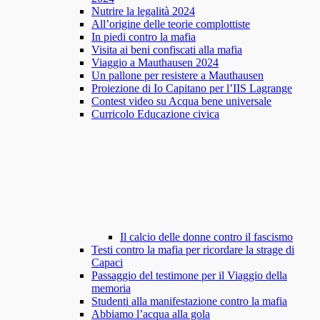
Nutrire la legalità 2024
All’origine delle teorie complottiste
In piedi contro la mafia
Visita ai beni confiscati alla mafia
Viaggio a Mauthausen 2024
Un pallone per resistere a Mauthausen
Proiezione di Io Capitano per l’IIS Lagrange
Contest video su Acqua bene universale
Curricolo Educazione civica
Il calcio delle donne contro il fascismo
Testi contro la mafia per ricordare la strage di
Capaci
Passaggio del testimone per il Viaggio della
memoria
Studenti alla manifestazione contro la mafia
Abbiamo l’acqua alla gola