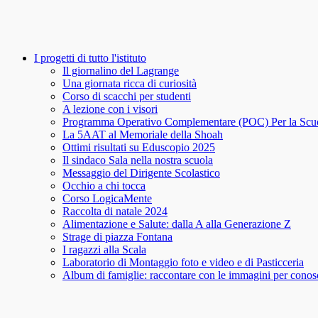
I progetti di tutto l'istituto
Il giornalino del Lagrange
Una giornata ricca di curiosità
Corso di scacchi per studenti
A lezione con i visori
Programma Operativo Complementare (POC) Per la Scu
La 5AAT al Memoriale della Shoah
Ottimi risultati su Eduscopio 2025
Il sindaco Sala nella nostra scuola
Messaggio del Dirigente Scolastico
Occhio a chi tocca
Corso LogicaMente
Raccolta di natale 2024
Alimentazione e Salute: dalla A alla Generazione Z
Strage di piazza Fontana
I ragazzi alla Scala
Laboratorio di Montaggio foto e video e di Pasticceria
Album di famiglie: raccontare con le immagini per conosce