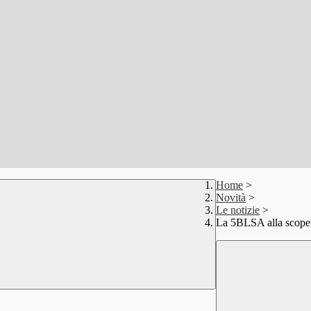
Home
>
Novità
>
Le notizie
>
La 5BLSA alla scopert