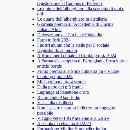
registrazione al Campus di Paderno
Le quinte dell’alberghiero alla scoperta di vini e
olii
Le quarte dell’alberghiero in distilleria
Giornata premio all’Accademia di Cucina
Italiana Alma
Delegazione da Turchia e Finlandia
Farm to fork 2024
I nostri alunni con le stelle per il sociale
Degustando si impara
A Roma per la finale di Cooking quiz 2024
A Parma alla scoperta di Parmigiano, Prosciutto e
antichi borghi
Primo premio alla Sfida culinaria tra 4 scuole
Cooking quiz 2024
Sfida culinaria tra 4 scuole
Dalla parte dei più fragili
Lagrange al Panettone d’oro
Ricordando Alaa’ Eldin
Visita alla distilleria
Non lasciare nessuno indietro: un impegno
possibile
Viaggio verso l’IGP assieme alla 5ASV
A scuola di celiachia 2022/23
Formazione Miglior Sommelier junior