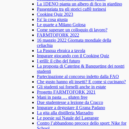
La 1DENO pianta un albero di fico in giardino
Passeggiata tra gli storici caffè torinesi
Cooking Quiz 2023
Fa' la cosa giusta
Le quarte a Milano Golosa
Come superare un colloquio di lavoro?
FARMTOFORK 2022
16 maggio 2022 Giornata mondiale della
celiachia
La Pasqua ebraica a tavola
Imparare giocando con il Cooking Quiz
I grilli: il cibo del futuro
La proposta di Catering & Banqueting dei nostri
studenti
Partecipazione al concorso indetto dalla FAO
Che gusto hanno gli insetti? E come si cucinano?
Gli studenti sui fornelli anche in estate
Progetto FARMTOFORK 2021
Mani in pasta … gluten free
Due studentesse a lezione da Cracco
Imparare a degustare il Grana Padano
La gita alla distilleria Marzadro
Le poesie sul Natale del Lagrange
Contro l’abbandono precoce dello sport: Nike for
School