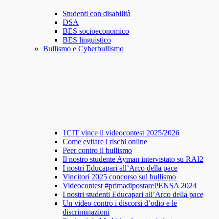
Studenti con disabilità
DSA
BES socioeconomico
BES linguistico
Bullismo e Cyberbullismo
1CIT vince il videocontest 2025/2026
Come evitare i rischi online
Peer contro il bullismo
Il nostro studente Ayman intervistato su RAI2
I nostri Educapari all’Arco della pace
Vincitori 2025 concorso sul bullismo
Videocontest #primadipostarePENSA 2024
I nostri studenti Educapari all’Arco della pace
Un video contro i discorsi d’odio e le
discriminazioni