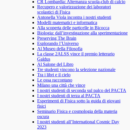
CR Lombardia: Alternanza scuola-club di calcio
Recupero e valorizzazione dei laboratori
scolastici di Fisica
Antonella Viola incontra i nostri studenti
Modelli matematici e informatica
Alla scoperta delle particelle in Bicocca
Biologia: dall’investigazione alla sperimentazione
Preserving The Brain
Esplorando l’Universo
Al Museo della Filosofia
La classe 2ALSS vince il premio letterario
Galdus
Al Salone del Libro
Tre studenti vincono la selezione nazionale
Tra i libri e il cielo
Le ossa raccontano
Milano una città che vince
I nostri studenti di seconda sul palco del PACTA
I nostri studenti di terza al PACTA
Esperimenti di Fisica sotto la guida di giovani
fisici
Seminario Fisica e cosmologia della materia
oscura
I nostri studenti all’International Cosmic Day
2023