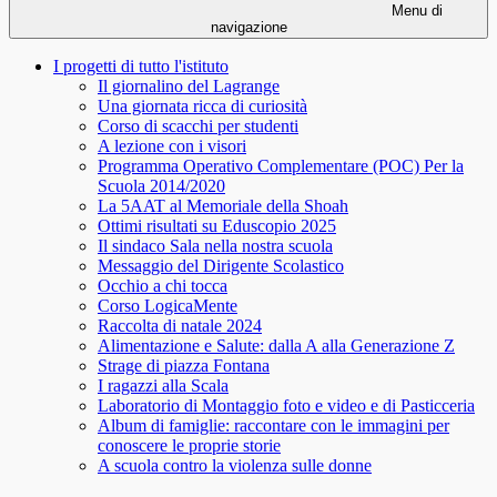
Menu di
navigazione
I progetti di tutto l'istituto
Il giornalino del Lagrange
Una giornata ricca di curiosità
Corso di scacchi per studenti
A lezione con i visori
Programma Operativo Complementare (POC) Per la
Scuola 2014/2020
La 5AAT al Memoriale della Shoah
Ottimi risultati su Eduscopio 2025
Il sindaco Sala nella nostra scuola
Messaggio del Dirigente Scolastico
Occhio a chi tocca
Corso LogicaMente
Raccolta di natale 2024
Alimentazione e Salute: dalla A alla Generazione Z
Strage di piazza Fontana
I ragazzi alla Scala
Laboratorio di Montaggio foto e video e di Pasticceria
Album di famiglie: raccontare con le immagini per
conoscere le proprie storie
A scuola contro la violenza sulle donne