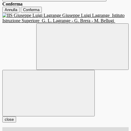
Conferma
Annulla
Conferma
Giuseppe Luigi Lagrange
Istituto
Istruzione Superiore
G. L. Lagrange - G. Brera - M. Bellugi
close