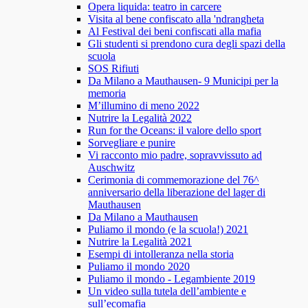
Opera liquida: teatro in carcere
Visita al bene confiscato alla 'ndrangheta
Al Festival dei beni confiscati alla mafia
Gli studenti si prendono cura degli spazi della
scuola
SOS Rifiuti
Da Milano a Mauthausen- 9 Municipi per la
memoria
M’illumino di meno 2022
Nutrire la Legalità 2022
Run for the Oceans: il valore dello sport
Sorvegliare e punire
Vi racconto mio padre, sopravvissuto ad
Auschwitz
Cerimonia di commemorazione del 76^
anniversario della liberazione del lager di
Mauthausen
Da Milano a Mauthausen
Puliamo il mondo (e la scuola!) 2021
Nutrire la Legalità 2021
Esempi di intolleranza nella storia
Puliamo il mondo 2020
Puliamo il mondo - Legambiente 2019
Un video sulla tutela dell’ambiente e
sull’ecomafia