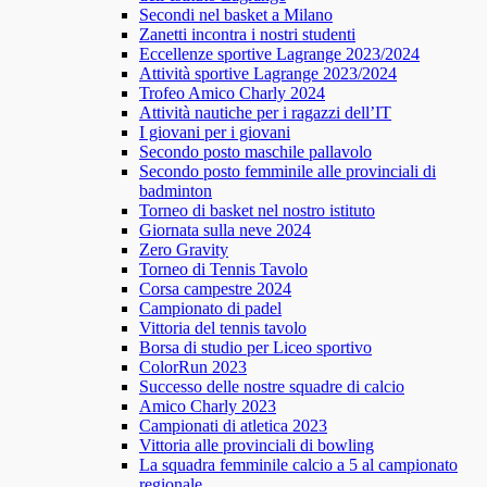
Secondi nel basket a Milano
Zanetti incontra i nostri studenti
Eccellenze sportive Lagrange 2023/2024
Attività sportive Lagrange 2023/2024
Trofeo Amico Charly 2024
Attività nautiche per i ragazzi dell’IT
I giovani per i giovani
Secondo posto maschile pallavolo
Secondo posto femminile alle provinciali di
badminton
Torneo di basket nel nostro istituto
Giornata sulla neve 2024
Zero Gravity
Torneo di Tennis Tavolo
Corsa campestre 2024
Campionato di padel
Vittoria del tennis tavolo
Borsa di studio per Liceo sportivo
ColorRun 2023
Successo delle nostre squadre di calcio
Amico Charly 2023
Campionati di atletica 2023
Vittoria alle provinciali di bowling
La squadra femminile calcio a 5 al campionato
regionale