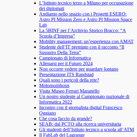
L’Istituto tecnico terzo a Milano per occupazione
dei diplomati
Andiamo nello spazio con i Progetti ESERO:
Astro PI Mission Zero e Astro PI Mission Space
Lab
La 5BINF per l’Archivio Storico Bracco: “A
Scuola d’Impresa”
Mobility management: un’esperienza con AMAT
Studente dell’IT premiato con il racconto “Il
Sussurro Della Terra”
Campionato di Informatica
Allenarsi per il Futuro 2024
Non occorre vedere per guardare lontano
Presentazione ITS Randstad
Quali sono i pericoli della rete?
Motomorphosis
Visita Museo Ferrari Maranello
Un nostro studente al Campionato nazionale di
Informatica 2022
Incontro con il giornalista digital Francesco
Oggiano
Che cosa faccio da grande?
SEAB: dal PCTO alla ricerca universitaria
Gli studenti dell’Istituto tecnico a scuola all’ATM
Il FabLab del Lagrange