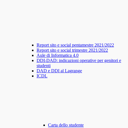
Report sito e social pentamestre 2021/2022
Report sito e social trimestre 2021/2022
Aule di Informatica 4.0
DDI-DAD: indicazioni operative per genitori e
studenti
DAD e DDI al Lagrange
ICDL
Carta dello studente