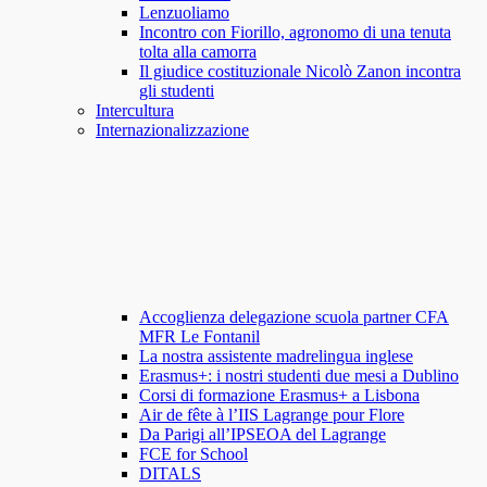
Lenzuoliamo
Incontro con Fiorillo, agronomo di una tenuta
tolta alla camorra
Il giudice costituzionale Nicolò Zanon incontra
gli studenti
Intercultura
Internazionalizzazione
Accoglienza delegazione scuola partner CFA
MFR Le Fontanil
La nostra assistente madrelingua inglese
Erasmus+: i nostri studenti due mesi a Dublino
Corsi di formazione Erasmus+ a Lisbona
Air de fête à l’IIS Lagrange pour Flore
Da Parigi all’IPSEOA del Lagrange
FCE for School
DITALS