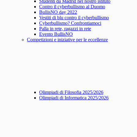
Studenti da Madrid nel nostro istituto
Contro il cyberbullismo al Duomo
BullisNO day 2022
Vestiti di blu contro il cyberbullismo
Cyberbullismo? Confrontiamoci
Palla in rete, ragazzi in rete
Evento BullisNO
Competizioni e iniziative per le eccellenze
Olimpiadi di Filosofia 2025/2026
Olimpiadi di Informatica 2025/2026