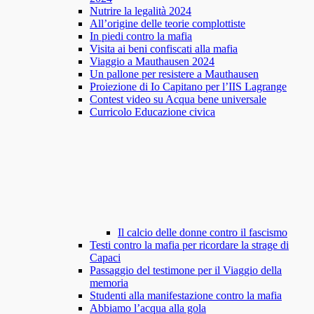
Nutrire la legalità 2024
All’origine delle teorie complottiste
In piedi contro la mafia
Visita ai beni confiscati alla mafia
Viaggio a Mauthausen 2024
Un pallone per resistere a Mauthausen
Proiezione di Io Capitano per l’IIS Lagrange
Contest video su Acqua bene universale
Curricolo Educazione civica
Il calcio delle donne contro il fascismo
Testi contro la mafia per ricordare la strage di
Capaci
Passaggio del testimone per il Viaggio della
memoria
Studenti alla manifestazione contro la mafia
Abbiamo l’acqua alla gola