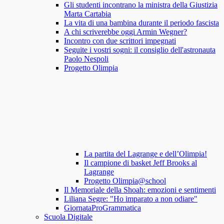
Gli studenti incontrano la ministra della Giustizia
Marta Cartabia
La vita di una bambina durante il periodo fascista
A chi scriverebbe oggi Armin Wegner?
Incontro con due scrittori impegnati
Seguite i vostri sogni: il consiglio dell'astronauta
Paolo Nespoli
Progetto Olimpia
La partita del Lagrange e dell’Olimpia!
Il campione di basket Jeff Brooks al
Lagrange
Progetto Olimpia@school
Il Memoriale della Shoah: emozioni e sentimenti
Liliana Segre: "Ho imparato a non odiare"
GiornataProGrammatica
Scuola Digitale