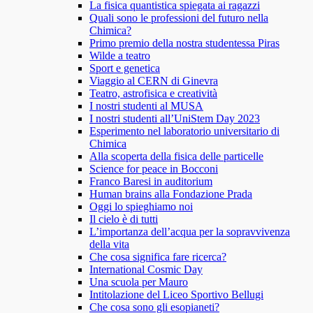
La fisica quantistica spiegata ai ragazzi
Quali sono le professioni del futuro nella
Chimica?
Primo premio della nostra studentessa Piras
Wilde a teatro
Sport e genetica
Viaggio al CERN di Ginevra
Teatro, astrofisica e creatività
I nostri studenti al MUSA
I nostri studenti all’UniStem Day 2023
Esperimento nel laboratorio universitario di
Chimica
Alla scoperta della fisica delle particelle
Science for peace in Bocconi
Franco Baresi in auditorium
Human brains alla Fondazione Prada
Oggi lo spieghiamo noi
Il cielo è di tutti
L’importanza dell’acqua per la sopravvivenza
della vita
Che cosa significa fare ricerca?
International Cosmic Day
Una scuola per Mauro
Intitolazione del Liceo Sportivo Bellugi
Che cosa sono gli esopianeti?