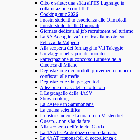
Cibo e salute: una sfida all’IIS Lagrange in
collaborazione con LILT
Cooking quiz 2026
I nostri studenti in esperienza alle Olimpiadi
I nostri studenti alle Olimpiadi
Giornata dedicata al job recruitment nel turismo
La 5A Accoglienza Turistica alla mostra su
Pellizza da Volpedo
Alla scoperta dei formaggi in Val Taleggio
Un viaggio nei sapori del mondo
Partecipazione al concorso Lumiere della
Cineteca di Milano
Degustazione dei prodotti provenienti dai beni
confiscati alle mafie
Degustazione vini per genitori
A lezione di passatelli e tortelloni
Il Lagrangello della 4ASV
Show cooking
La 2AIeFP in Sammontana
La cucina scientifica
Il nostro studente Leonardo da Masterchef
Questo…non s'ha da fare
Alla scoperta dell’olio del Garda
La 4AAT e AddioPizzo contro la mafia
La 4AAT responsabili di accoglienza e