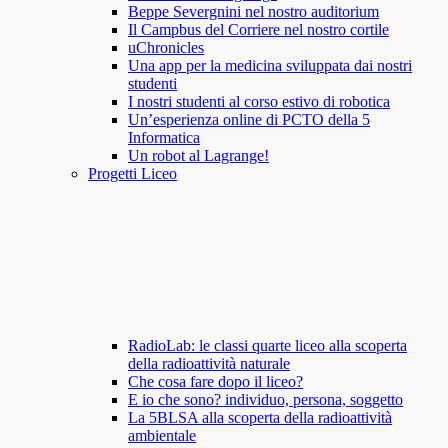
Beppe Severgnini nel nostro auditorium
Il Campbus del Corriere nel nostro cortile
uChronicles
Una app per la medicina sviluppata dai nostri
studenti
I nostri studenti al corso estivo di robotica
Un’esperienza online di PCTO della 5
Informatica
Un robot al Lagrange!
Progetti Liceo
RadioLab: le classi quarte liceo alla scoperta
della radioattività naturale
Che cosa fare dopo il liceo?
E io che sono? individuo, persona, soggetto
La 5BLSA alla scoperta della radioattività
ambientale