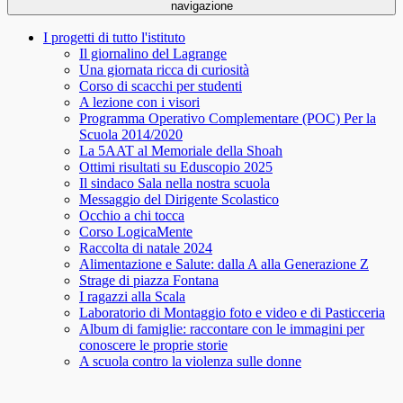
navigazione
I progetti di tutto l'istituto
Il giornalino del Lagrange
Una giornata ricca di curiosità
Corso di scacchi per studenti
A lezione con i visori
Programma Operativo Complementare (POC) Per la
Scuola 2014/2020
La 5AAT al Memoriale della Shoah
Ottimi risultati su Eduscopio 2025
Il sindaco Sala nella nostra scuola
Messaggio del Dirigente Scolastico
Occhio a chi tocca
Corso LogicaMente
Raccolta di natale 2024
Alimentazione e Salute: dalla A alla Generazione Z
Strage di piazza Fontana
I ragazzi alla Scala
Laboratorio di Montaggio foto e video e di Pasticceria
Album di famiglie: raccontare con le immagini per
conoscere le proprie storie
A scuola contro la violenza sulle donne