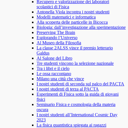
Recupero e valorizzazione dei laboratori
scolastici di Fisica
Antonella Viola incontra i nostri studenti
Modelli matematici e informatica
Alla scoperta delle particelle in Bicocca
Biologia: dall’investigazione alla sperimentazione
Preserving The Brain
Esplorando l’Universo
Al Museo della Filosofia
La classe 2ALSS vince il premio letterario
Galdus
Al Salone del Libro
Tre studenti vincono la selezione nazionale
Tra i libri e il cielo
Le ossa raccontano
Milano una città che vince
I nostri studenti di seconda sul palco del PACTA
I nostri studenti di terza al PACTA
Esperimenti di Fisica sotto la guida di giovani
fisici
Seminario Fisica e cosmologia della materia
oscura
I nostri studenti all’International Cosmic Day
2023
La fisica quantistica spiegata ai ragazzi