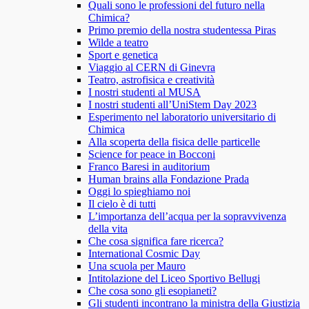
Quali sono le professioni del futuro nella
Chimica?
Primo premio della nostra studentessa Piras
Wilde a teatro
Sport e genetica
Viaggio al CERN di Ginevra
Teatro, astrofisica e creatività
I nostri studenti al MUSA
I nostri studenti all’UniStem Day 2023
Esperimento nel laboratorio universitario di
Chimica
Alla scoperta della fisica delle particelle
Science for peace in Bocconi
Franco Baresi in auditorium
Human brains alla Fondazione Prada
Oggi lo spieghiamo noi
Il cielo è di tutti
L’importanza dell’acqua per la sopravvivenza
della vita
Che cosa significa fare ricerca?
International Cosmic Day
Una scuola per Mauro
Intitolazione del Liceo Sportivo Bellugi
Che cosa sono gli esopianeti?
Gli studenti incontrano la ministra della Giustizia