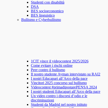
Studenti con disabilità
DSA
BES socioeconomico
BES linguistico
Bullismo e Cyberbullismo
1CIT vince il videocontest 2025/2026
Come evitare i rischi online
Peer contro il bullismo
Il nostro studente Ayman intervistato su RAI2
I nostri Educapari all’Arco della pace
Vincitori 2025 concorso sul bullismo
Videocontest #primadipostarePENSA 2024
I nostri studenti Educapari all’Arco della pace
Un video contro i discorsi d’odio e le
discriminazioni
Studenti da Madrid nel nostro istituto