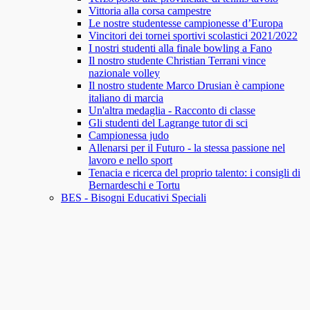
Vittoria alla corsa campestre
Le nostre studentesse campionesse d’Europa
Vincitori dei tornei sportivi scolastici 2021/2022
I nostri studenti alla finale bowling a Fano
Il nostro studente Christian Terrani vince
nazionale volley
Il nostro studente Marco Drusian è campione
italiano di marcia
Un'altra medaglia - Racconto di classe
Gli studenti del Lagrange tutor di sci
Campionessa judo
Allenarsi per il Futuro - la stessa passione nel
lavoro e nello sport
Tenacia e ricerca del proprio talento: i consigli di
Bernardeschi e Tortu
BES - Bisogni Educativi Speciali