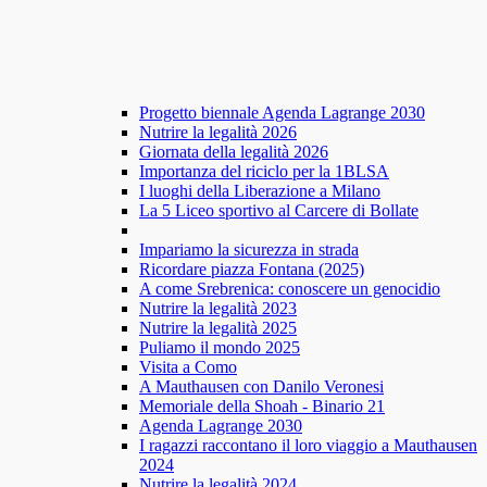
Progetto biennale Agenda Lagrange 2030
Nutrire la legalità 2026
Giornata della legalità 2026
Importanza del riciclo per la 1BLSA
I luoghi della Liberazione a Milano
La 5 Liceo sportivo al Carcere di Bollate
Impariamo la sicurezza in strada
Ricordare piazza Fontana (2025)
A come Srebrenica: conoscere un genocidio
Nutrire la legalità 2023
Nutrire la legalità 2025
Puliamo il mondo 2025
Visita a Como
A Mauthausen con Danilo Veronesi
Memoriale della Shoah - Binario 21
Agenda Lagrange 2030
I ragazzi raccontano il loro viaggio a Mauthausen
2024
Nutrire la legalità 2024