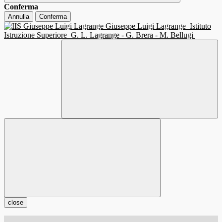
Conferma
Annulla
Conferma
Giuseppe Luigi Lagrange
Istituto
Istruzione Superiore
G. L. Lagrange - G. Brera - M. Bellugi
close