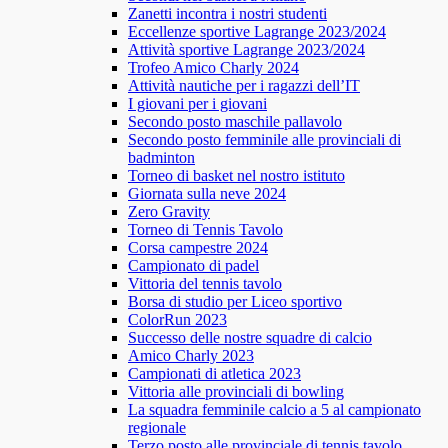
Zanetti incontra i nostri studenti
Eccellenze sportive Lagrange 2023/2024
Attività sportive Lagrange 2023/2024
Trofeo Amico Charly 2024
Attività nautiche per i ragazzi dell’IT
I giovani per i giovani
Secondo posto maschile pallavolo
Secondo posto femminile alle provinciali di
badminton
Torneo di basket nel nostro istituto
Giornata sulla neve 2024
Zero Gravity
Torneo di Tennis Tavolo
Corsa campestre 2024
Campionato di padel
Vittoria del tennis tavolo
Borsa di studio per Liceo sportivo
ColorRun 2023
Successo delle nostre squadre di calcio
Amico Charly 2023
Campionati di atletica 2023
Vittoria alle provinciali di bowling
La squadra femminile calcio a 5 al campionato
regionale
Terzo posto alle provinciale di tennis tavolo