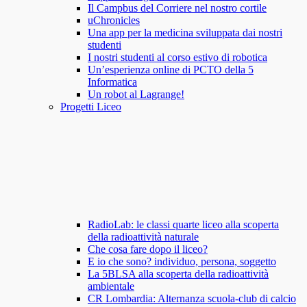
Il Campbus del Corriere nel nostro cortile
uChronicles
Una app per la medicina sviluppata dai nostri
studenti
I nostri studenti al corso estivo di robotica
Un’esperienza online di PCTO della 5
Informatica
Un robot al Lagrange!
Progetti Liceo
RadioLab: le classi quarte liceo alla scoperta
della radioattività naturale
Che cosa fare dopo il liceo?
E io che sono? individuo, persona, soggetto
La 5BLSA alla scoperta della radioattività
ambientale
CR Lombardia: Alternanza scuola-club di calcio