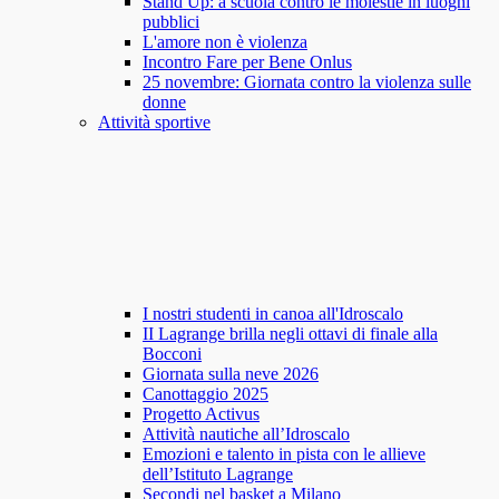
Stand Up: a scuola contro le molestie in luoghi
pubblici
L'amore non è violenza
Incontro Fare per Bene Onlus
25 novembre: Giornata contro la violenza sulle
donne
Attività sportive
I nostri studenti in canoa all'Idroscalo
II Lagrange brilla negli ottavi di finale alla
Bocconi
Giornata sulla neve 2026
Canottaggio 2025
Progetto Activus
Attività nautiche all’Idroscalo
Emozioni e talento in pista con le allieve
dell’Istituto Lagrange
Secondi nel basket a Milano