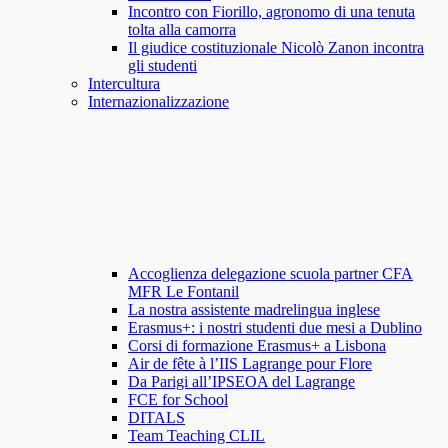
Incontro con Fiorillo, agronomo di una tenuta
tolta alla camorra
Il giudice costituzionale Nicolò Zanon incontra
gli studenti
Intercultura
Internazionalizzazione
Accoglienza delegazione scuola partner CFA
MFR Le Fontanil
La nostra assistente madrelingua inglese
Erasmus+: i nostri studenti due mesi a Dublino
Corsi di formazione Erasmus+ a Lisbona
Air de fête à l’IIS Lagrange pour Flore
Da Parigi all’IPSEOA del Lagrange
FCE for School
DITALS
Team Teaching CLIL