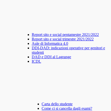
Report sito e social pentamestre 2021/2022
Report sito e social trimestre 2021/2022
Aule di Informatica 4.0
DDI-DAD: indicazioni operative per genitori e
studenti
DAD e DDI al Lagrange
ICDL
Carta dello studente
Come ci si cancella dagli esami?