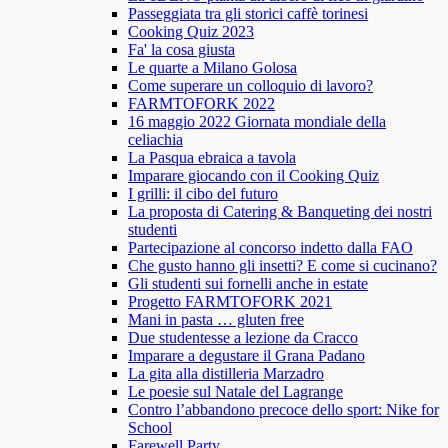
Passeggiata tra gli storici caffè torinesi
Cooking Quiz 2023
Fa' la cosa giusta
Le quarte a Milano Golosa
Come superare un colloquio di lavoro?
FARMTOFORK 2022
16 maggio 2022 Giornata mondiale della
celiachia
La Pasqua ebraica a tavola
Imparare giocando con il Cooking Quiz
I grilli: il cibo del futuro
La proposta di Catering & Banqueting dei nostri
studenti
Partecipazione al concorso indetto dalla FAO
Che gusto hanno gli insetti? E come si cucinano?
Gli studenti sui fornelli anche in estate
Progetto FARMTOFORK 2021
Mani in pasta … gluten free
Due studentesse a lezione da Cracco
Imparare a degustare il Grana Padano
La gita alla distilleria Marzadro
Le poesie sul Natale del Lagrange
Contro l’abbandono precoce dello sport: Nike for
School
Farewell Party