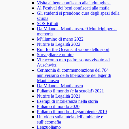
Visita al bene confiscato alla 'ndrangheta
Al Festival dei beni confiscati alla mafia
Gli studenti si prendono cura degli spazi della
scuola
SOS Rifiuti
Da Milano a Mauthausen- 9 Municipi per la
memoria
M’illumino di meno 2022
Nutrire la Legalità 2022
Run for the Oceans: il valore dello sport
Sorvegliare e punire
Vi racconto mio padre, sopravvissuto ad
Auschwitz
Cerimonia di commemorazione del 76^
anniversario della liberazione del lager di
Mauthausen
Da Milano a Mauthausen
Puliamo il mondo (e la scuola!) 2021
Nutrire la Legalità 2021
Esempi di intolleranza nella storia
Puliamo il mondo 2020
Puliamo il mondo - Legambiente 2019
Un video sulla tutela dell’ambiente e
sull’ecomafia
Lenzuoliamo