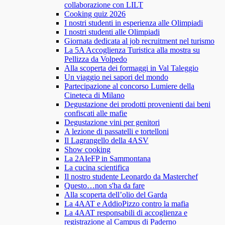
collaborazione con LILT
Cooking quiz 2026
I nostri studenti in esperienza alle Olimpiadi
I nostri studenti alle Olimpiadi
Giornata dedicata al job recruitment nel turismo
La 5A Accoglienza Turistica alla mostra su
Pellizza da Volpedo
Alla scoperta dei formaggi in Val Taleggio
Un viaggio nei sapori del mondo
Partecipazione al concorso Lumiere della
Cineteca di Milano
Degustazione dei prodotti provenienti dai beni
confiscati alle mafie
Degustazione vini per genitori
A lezione di passatelli e tortelloni
Il Lagrangello della 4ASV
Show cooking
La 2AIeFP in Sammontana
La cucina scientifica
Il nostro studente Leonardo da Masterchef
Questo…non s'ha da fare
Alla scoperta dell’olio del Garda
La 4AAT e AddioPizzo contro la mafia
La 4AAT responsabili di accoglienza e
registrazione al Campus di Paderno