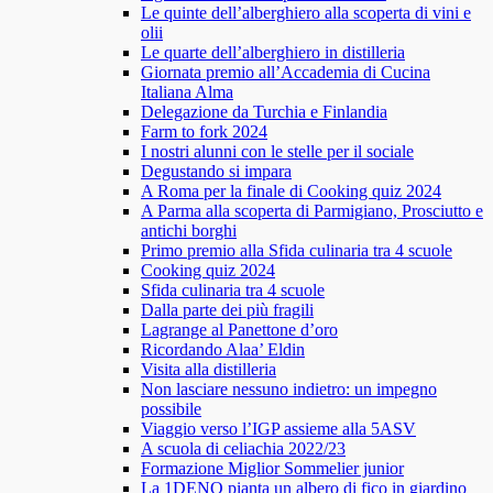
Le quinte dell’alberghiero alla scoperta di vini e
olii
Le quarte dell’alberghiero in distilleria
Giornata premio all’Accademia di Cucina
Italiana Alma
Delegazione da Turchia e Finlandia
Farm to fork 2024
I nostri alunni con le stelle per il sociale
Degustando si impara
A Roma per la finale di Cooking quiz 2024
A Parma alla scoperta di Parmigiano, Prosciutto e
antichi borghi
Primo premio alla Sfida culinaria tra 4 scuole
Cooking quiz 2024
Sfida culinaria tra 4 scuole
Dalla parte dei più fragili
Lagrange al Panettone d’oro
Ricordando Alaa’ Eldin
Visita alla distilleria
Non lasciare nessuno indietro: un impegno
possibile
Viaggio verso l’IGP assieme alla 5ASV
A scuola di celiachia 2022/23
Formazione Miglior Sommelier junior
La 1DENO pianta un albero di fico in giardino