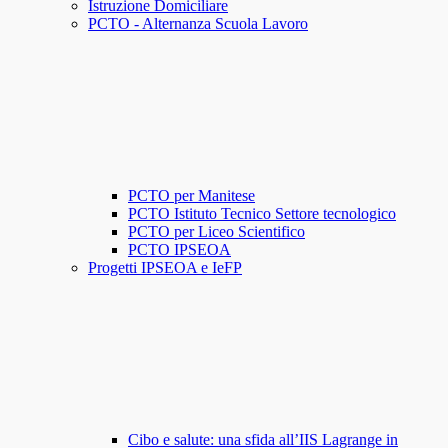
Istruzione Domiciliare
PCTO - Alternanza Scuola Lavoro
PCTO per Manitese
PCTO Istituto Tecnico Settore tecnologico
PCTO per Liceo Scientifico
PCTO IPSEOA
Progetti IPSEOA e IeFP
Cibo e salute: una sfida all’IIS Lagrange in