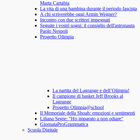
Marta Cartabia
La vita di una bambina durante il periodo fascista
A chi scriverebbe oggi Armin Wegner?
Incontro con due scrittori impegnati
Seguite i vostri sogni: il consiglio dell'astronauta
Paolo Nespoli
Progetto Olimpia
La partita del Lagrange e dell’Olimpia!
Il campione di basket Jeff Brooks al
Lagrange
Progetto Olimpia@school
Il Memoriale della Shoah: emozioni e sentimenti
Liliana Segre: "Ho imparato a non odiare"
GiornataProGrammatica
Scuola Digitale