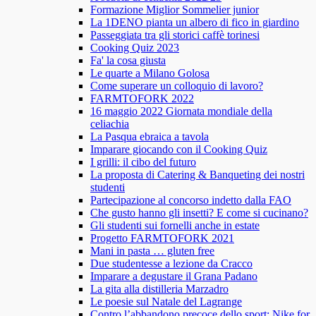
Formazione Miglior Sommelier junior
La 1DENO pianta un albero di fico in giardino
Passeggiata tra gli storici caffè torinesi
Cooking Quiz 2023
Fa' la cosa giusta
Le quarte a Milano Golosa
Come superare un colloquio di lavoro?
FARMTOFORK 2022
16 maggio 2022 Giornata mondiale della
celiachia
La Pasqua ebraica a tavola
Imparare giocando con il Cooking Quiz
I grilli: il cibo del futuro
La proposta di Catering & Banqueting dei nostri
studenti
Partecipazione al concorso indetto dalla FAO
Che gusto hanno gli insetti? E come si cucinano?
Gli studenti sui fornelli anche in estate
Progetto FARMTOFORK 2021
Mani in pasta … gluten free
Due studentesse a lezione da Cracco
Imparare a degustare il Grana Padano
La gita alla distilleria Marzadro
Le poesie sul Natale del Lagrange
Contro l’abbandono precoce dello sport: Nike for