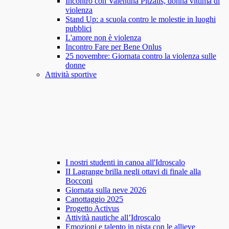
Incontro con Valentina Pitzalis, donna vittima di
violenza
Stand Up: a scuola contro le molestie in luoghi
pubblici
L'amore non è violenza
Incontro Fare per Bene Onlus
25 novembre: Giornata contro la violenza sulle
donne
Attività sportive
I nostri studenti in canoa all'Idroscalo
II Lagrange brilla negli ottavi di finale alla
Bocconi
Giornata sulla neve 2026
Canottaggio 2025
Progetto Activus
Attività nautiche all’Idroscalo
Emozioni e talento in pista con le allieve