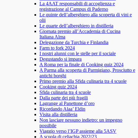
La 4AAT responsabili di accoglienza e
registrazione al Campus di Paderno
Le quinte dell’alberghiero alla scoperta di vini e
olii
Le quarte dell’alberghiero in distilleria
Giornata premio all’Accademia di Cucina
Italiana Alma
Delegazione da Turchia e Finlandia
Farm to fork 2024
I nostri alunni con le stelle per il sociale
Degustando si impara
A Roma per la finale di Cooking quiz 2024
A Parma alla scoperta di Parmigiano, Prosciutto e
antichi borghi
Primo premio alla Sfida culinaria tra 4 scuole
Cooking quiz 2024
Sfida culinaria tra 4 scuole
Dalla parte dei più fragili
Lagrange al Panettone d’oro
Ricordando Alaa’ Eldin
Visita alla distilleria
Non lasciare nessuno indietro: un impegno
possibile
Viaggio verso l’IGP assieme alla 5ASV
A scuola di celiachia 2022/23