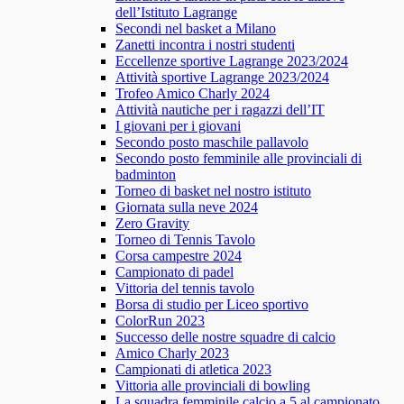
dell’Istituto Lagrange
Secondi nel basket a Milano
Zanetti incontra i nostri studenti
Eccellenze sportive Lagrange 2023/2024
Attività sportive Lagrange 2023/2024
Trofeo Amico Charly 2024
Attività nautiche per i ragazzi dell’IT
I giovani per i giovani
Secondo posto maschile pallavolo
Secondo posto femminile alle provinciali di
badminton
Torneo di basket nel nostro istituto
Giornata sulla neve 2024
Zero Gravity
Torneo di Tennis Tavolo
Corsa campestre 2024
Campionato di padel
Vittoria del tennis tavolo
Borsa di studio per Liceo sportivo
ColorRun 2023
Successo delle nostre squadre di calcio
Amico Charly 2023
Campionati di atletica 2023
Vittoria alle provinciali di bowling
La squadra femminile calcio a 5 al campionato