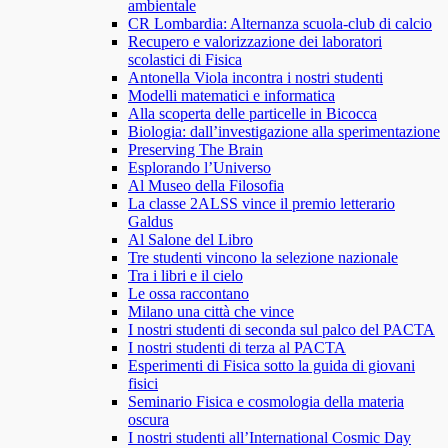
ambientale
CR Lombardia: Alternanza scuola-club di calcio
Recupero e valorizzazione dei laboratori
scolastici di Fisica
Antonella Viola incontra i nostri studenti
Modelli matematici e informatica
Alla scoperta delle particelle in Bicocca
Biologia: dall’investigazione alla sperimentazione
Preserving The Brain
Esplorando l’Universo
Al Museo della Filosofia
La classe 2ALSS vince il premio letterario
Galdus
Al Salone del Libro
Tre studenti vincono la selezione nazionale
Tra i libri e il cielo
Le ossa raccontano
Milano una città che vince
I nostri studenti di seconda sul palco del PACTA
I nostri studenti di terza al PACTA
Esperimenti di Fisica sotto la guida di giovani
fisici
Seminario Fisica e cosmologia della materia
oscura
I nostri studenti all’International Cosmic Day