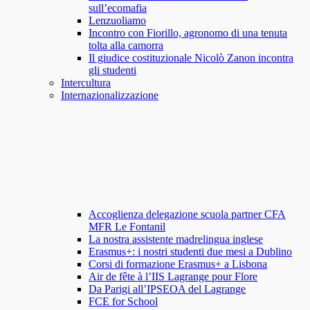
sull’ecomafia
Lenzuoliamo
Incontro con Fiorillo, agronomo di una tenuta
tolta alla camorra
Il giudice costituzionale Nicolò Zanon incontra
gli studenti
Intercultura
Internazionalizzazione
Accoglienza delegazione scuola partner CFA
MFR Le Fontanil
La nostra assistente madrelingua inglese
Erasmus+: i nostri studenti due mesi a Dublino
Corsi di formazione Erasmus+ a Lisbona
Air de fête à l’IIS Lagrange pour Flore
Da Parigi all’IPSEOA del Lagrange
FCE for School