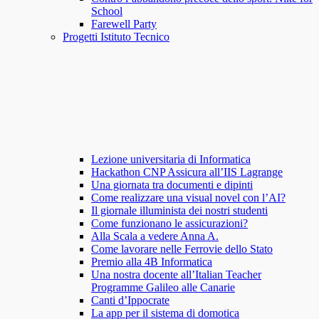
School
Farewell Party
Progetti Istituto Tecnico
Lezione universitaria di Informatica
Hackathon CNP Assicura all’IIS Lagrange
Una giornata tra documenti e dipinti
Come realizzare una visual novel con l’AI?
Il giornale illuminista dei nostri studenti
Come funzionano le assicurazioni?
Alla Scala a vedere Anna A.
Come lavorare nelle Ferrovie dello Stato
Premio alla 4B Informatica
Una nostra docente all’Italian Teacher
Programme Galileo alle Canarie
Canti d’Ippocrate
La app per il sistema di domotica