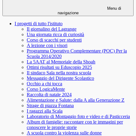
Menu di
navigazione
I progetti di tutto l'istituto
Il giornalino del Lagrange
Una giornata ricca di curiosità
Corso di scacchi per studenti
A lezione con i visori
Programma Operativo Complementare (POC) Per la
Scuola 2014/2020
La 5AAT al Memoriale della Shoah
Ottimi risultati su Eduscopio 2025
Il sindaco Sala nella nostra scuola
Messaggio del Dirigente Scolastico
Occhio a chi tocca
Corso LogicaMente
Raccolta di natale 2024
Alimentazione e Salute: dalla A alla Generazione Z
Strage di piazza Fontana
I ragazzi alla Scala
Laboratorio di Montaggio foto e video e di Pasticceria
Album di famiglie: raccontare con le immagini per
conoscere le proprie storie
A scuola contro la violenza sulle donne