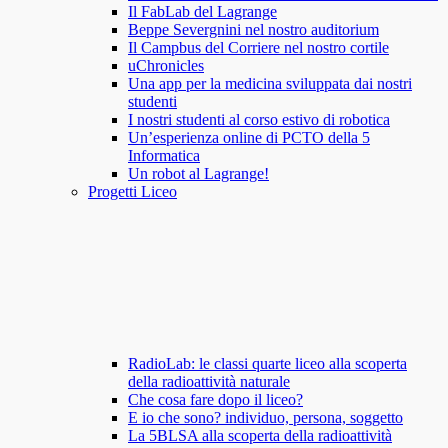
Il FabLab del Lagrange
Beppe Severgnini nel nostro auditorium
Il Campbus del Corriere nel nostro cortile
uChronicles
Una app per la medicina sviluppata dai nostri
studenti
I nostri studenti al corso estivo di robotica
Un’esperienza online di PCTO della 5
Informatica
Un robot al Lagrange!
Progetti Liceo
RadioLab: le classi quarte liceo alla scoperta
della radioattività naturale
Che cosa fare dopo il liceo?
E io che sono? individuo, persona, soggetto
La 5BLSA alla scoperta della radioattività