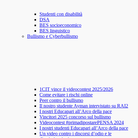
Studenti con disabilità
DSA
BES socioeconomico
BES linguistico
Bullismo e Cyberbullismo
1CIT vince il videocontest 2025/2026
Come evitare i rischi online
Peer contro il bullismo
Il nostro studente Ayman intervistato su RAI2
I nostri Educapari all’Arco della pace
Vincitori 2025 concorso sul bullismo
Videocontest #primadipostarePENSA 2024
I nostri studenti Educapari all’Arco della pace
Un video contro i discorsi d’odio e le