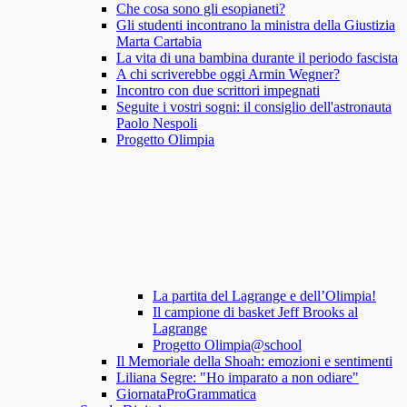
Che cosa sono gli esopianeti?
Gli studenti incontrano la ministra della Giustizia
Marta Cartabia
La vita di una bambina durante il periodo fascista
A chi scriverebbe oggi Armin Wegner?
Incontro con due scrittori impegnati
Seguite i vostri sogni: il consiglio dell'astronauta
Paolo Nespoli
Progetto Olimpia
La partita del Lagrange e dell’Olimpia!
Il campione di basket Jeff Brooks al
Lagrange
Progetto Olimpia@school
Il Memoriale della Shoah: emozioni e sentimenti
Liliana Segre: "Ho imparato a non odiare"
GiornataProGrammatica