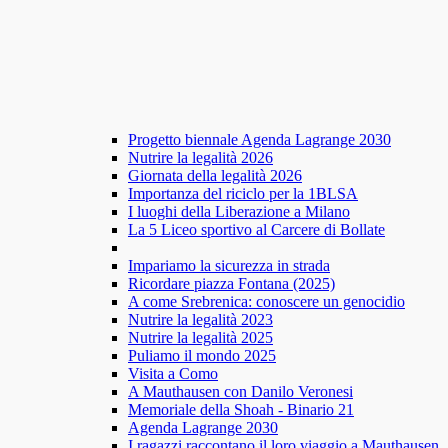
Progetto biennale Agenda Lagrange 2030
Nutrire la legalità 2026
Giornata della legalità 2026
Importanza del riciclo per la 1BLSA
I luoghi della Liberazione a Milano
La 5 Liceo sportivo al Carcere di Bollate
Impariamo la sicurezza in strada
Ricordare piazza Fontana (2025)
A come Srebrenica: conoscere un genocidio
Nutrire la legalità 2023
Nutrire la legalità 2025
Puliamo il mondo 2025
Visita a Como
A Mauthausen con Danilo Veronesi
Memoriale della Shoah - Binario 21
Agenda Lagrange 2030
I ragazzi raccontano il loro viaggio a Mauthausen