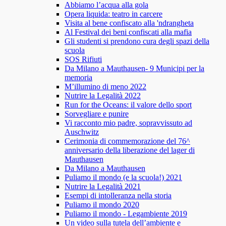
Abbiamo l’acqua alla gola
Opera liquida: teatro in carcere
Visita al bene confiscato alla 'ndrangheta
Al Festival dei beni confiscati alla mafia
Gli studenti si prendono cura degli spazi della
scuola
SOS Rifiuti
Da Milano a Mauthausen- 9 Municipi per la
memoria
M’illumino di meno 2022
Nutrire la Legalità 2022
Run for the Oceans: il valore dello sport
Sorvegliare e punire
Vi racconto mio padre, sopravvissuto ad
Auschwitz
Cerimonia di commemorazione del 76^
anniversario della liberazione del lager di
Mauthausen
Da Milano a Mauthausen
Puliamo il mondo (e la scuola!) 2021
Nutrire la Legalità 2021
Esempi di intolleranza nella storia
Puliamo il mondo 2020
Puliamo il mondo - Legambiente 2019
Un video sulla tutela dell’ambiente e