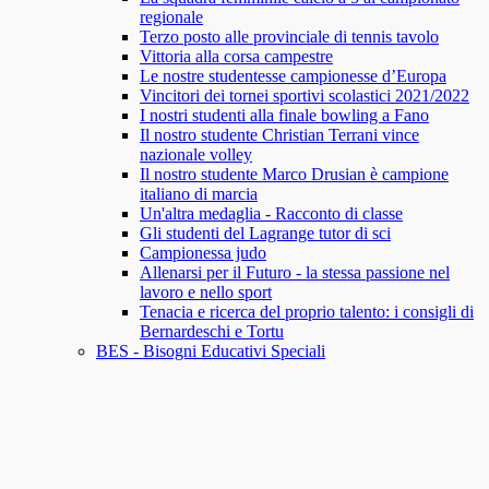
regionale
Terzo posto alle provinciale di tennis tavolo
Vittoria alla corsa campestre
Le nostre studentesse campionesse d’Europa
Vincitori dei tornei sportivi scolastici 2021/2022
I nostri studenti alla finale bowling a Fano
Il nostro studente Christian Terrani vince
nazionale volley
Il nostro studente Marco Drusian è campione
italiano di marcia
Un'altra medaglia - Racconto di classe
Gli studenti del Lagrange tutor di sci
Campionessa judo
Allenarsi per il Futuro - la stessa passione nel
lavoro e nello sport
Tenacia e ricerca del proprio talento: i consigli di
Bernardeschi e Tortu
BES - Bisogni Educativi Speciali