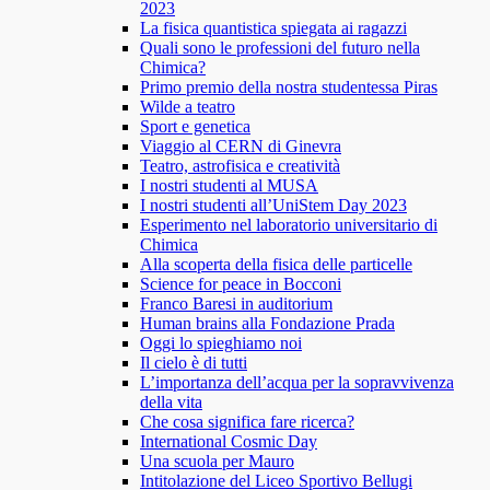
2023
La fisica quantistica spiegata ai ragazzi
Quali sono le professioni del futuro nella
Chimica?
Primo premio della nostra studentessa Piras
Wilde a teatro
Sport e genetica
Viaggio al CERN di Ginevra
Teatro, astrofisica e creatività
I nostri studenti al MUSA
I nostri studenti all’UniStem Day 2023
Esperimento nel laboratorio universitario di
Chimica
Alla scoperta della fisica delle particelle
Science for peace in Bocconi
Franco Baresi in auditorium
Human brains alla Fondazione Prada
Oggi lo spieghiamo noi
Il cielo è di tutti
L’importanza dell’acqua per la sopravvivenza
della vita
Che cosa significa fare ricerca?
International Cosmic Day
Una scuola per Mauro
Intitolazione del Liceo Sportivo Bellugi