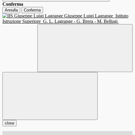
Conferma
Annulla
Conferma
Giuseppe Luigi Lagrange
Istituto
Istruzione Superiore
G. L. Lagrange - G. Brera - M. Bellugi
close