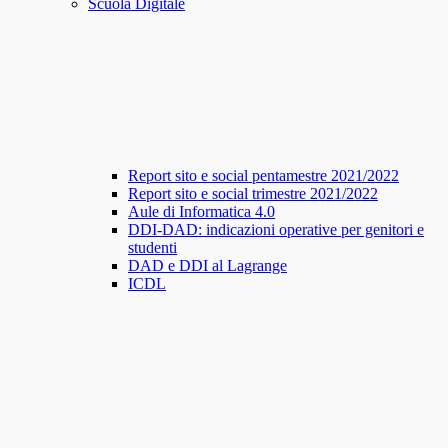
Scuola Digitale
Report sito e social pentamestre 2021/2022
Report sito e social trimestre 2021/2022
Aule di Informatica 4.0
DDI-DAD: indicazioni operative per genitori e
studenti
DAD e DDI al Lagrange
ICDL