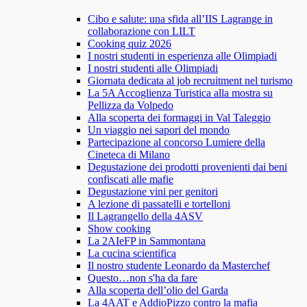
Cibo e salute: una sfida all’IIS Lagrange in
collaborazione con LILT
Cooking quiz 2026
I nostri studenti in esperienza alle Olimpiadi
I nostri studenti alle Olimpiadi
Giornata dedicata al job recruitment nel turismo
La 5A Accoglienza Turistica alla mostra su
Pellizza da Volpedo
Alla scoperta dei formaggi in Val Taleggio
Un viaggio nei sapori del mondo
Partecipazione al concorso Lumiere della
Cineteca di Milano
Degustazione dei prodotti provenienti dai beni
confiscati alle mafie
Degustazione vini per genitori
A lezione di passatelli e tortelloni
Il Lagrangello della 4ASV
Show cooking
La 2AIeFP in Sammontana
La cucina scientifica
Il nostro studente Leonardo da Masterchef
Questo…non s'ha da fare
Alla scoperta dell’olio del Garda
La 4AAT e AddioPizzo contro la mafia