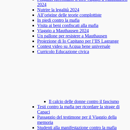
2024
Nutrire la legalità 2024
All’origine delle teorie complottiste
In piedi contro la mafia
Visita ai beni confiscati alla mafia
Viaggio a Mauthausen 2024
Un pallone per resistere a Mauthausen
Proiezione di Io Capitano per l’IIS Lagrange
Contest video su Acqua bene universale
Curricolo Educazione civica
Il calcio delle donne contro il fascismo
Testi contro la mafia per ricordare la strage di
Capaci
Passaggio del testimone per il Viaggio della
memoria
Studenti alla manifestazione contro la mafia