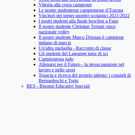
Vittoria alla corsa campestre
Le nostre studentesse campionesse d’Europa
Vincitori dei tornei sportivi scolastici 2021/2022
I nostri studenti alla finale bowling a Fano
Il nostro studente Christian Terrani vince
nazionale volley
Il nostro studente Marco Drusian è campione
italiano di marcia
Un'altra medaglia - Racconto di classe
Gli studenti del Lagrange tutor di sci
Campionessa judo
Allenarsi per il Futuro - la stessa passione nel
lavoro e nello sport
Tenacia e ricerca del proprio talento: i consigli di
Bernardeschi e Tortu
BES - Bisogni Educativi Speciali