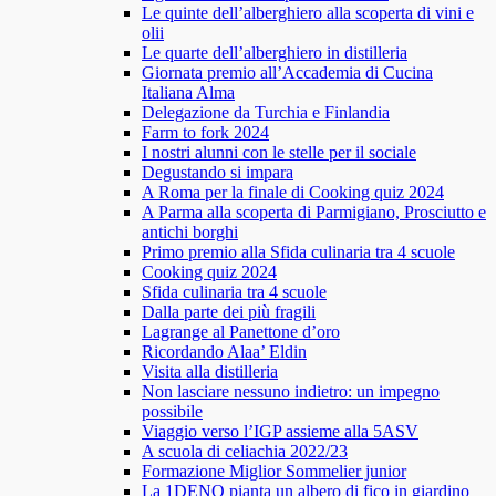
Le quinte dell’alberghiero alla scoperta di vini e
olii
Le quarte dell’alberghiero in distilleria
Giornata premio all’Accademia di Cucina
Italiana Alma
Delegazione da Turchia e Finlandia
Farm to fork 2024
I nostri alunni con le stelle per il sociale
Degustando si impara
A Roma per la finale di Cooking quiz 2024
A Parma alla scoperta di Parmigiano, Prosciutto e
antichi borghi
Primo premio alla Sfida culinaria tra 4 scuole
Cooking quiz 2024
Sfida culinaria tra 4 scuole
Dalla parte dei più fragili
Lagrange al Panettone d’oro
Ricordando Alaa’ Eldin
Visita alla distilleria
Non lasciare nessuno indietro: un impegno
possibile
Viaggio verso l’IGP assieme alla 5ASV
A scuola di celiachia 2022/23
Formazione Miglior Sommelier junior
La 1DENO pianta un albero di fico in giardino