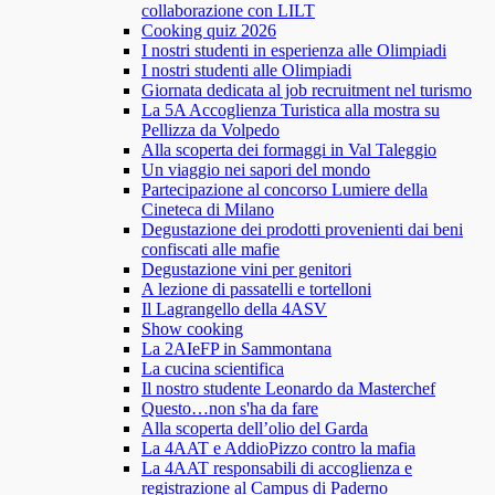
collaborazione con LILT
Cooking quiz 2026
I nostri studenti in esperienza alle Olimpiadi
I nostri studenti alle Olimpiadi
Giornata dedicata al job recruitment nel turismo
La 5A Accoglienza Turistica alla mostra su
Pellizza da Volpedo
Alla scoperta dei formaggi in Val Taleggio
Un viaggio nei sapori del mondo
Partecipazione al concorso Lumiere della
Cineteca di Milano
Degustazione dei prodotti provenienti dai beni
confiscati alle mafie
Degustazione vini per genitori
A lezione di passatelli e tortelloni
Il Lagrangello della 4ASV
Show cooking
La 2AIeFP in Sammontana
La cucina scientifica
Il nostro studente Leonardo da Masterchef
Questo…non s'ha da fare
Alla scoperta dell’olio del Garda
La 4AAT e AddioPizzo contro la mafia
La 4AAT responsabili di accoglienza e
registrazione al Campus di Paderno