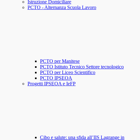
Istruzione Domiciliare
PCTO - Alternanza Scuola Lavoro
PCTO per Manitese
PCTO Istituto Tecnico Settore tecnologico
PCTO per Liceo Scientifico
PCTO IPSEOA
Progetti IPSEOA e IeFP
Cibo e salute: una sfida all’IIS Lagrange in