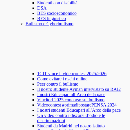
Studenti con disabilità
DSA
BES socioeconomico
BES linguistico
Bullismo e Cyberbullismo
1CIT vince il videocontest 2025/2026
Come evitare i rischi online
Peer contro il bullismo
Il nostro studente Ayman intervistato su RAI2
I nostri Educapari all’Arco della pace
Vincitori 2025 concorso sul bullismo
Videocontest #primadipostarePENSA 2024
I nostri studenti Educapari all’Arco della pace
Un video contro i discorsi d’odio e le
discriminazioni
Studenti da Madrid nel nostro istituto