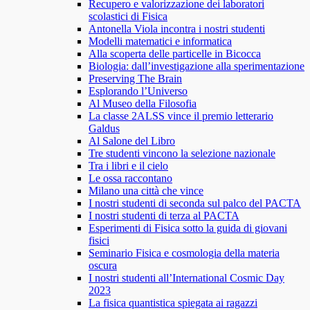
Recupero e valorizzazione dei laboratori
scolastici di Fisica
Antonella Viola incontra i nostri studenti
Modelli matematici e informatica
Alla scoperta delle particelle in Bicocca
Biologia: dall’investigazione alla sperimentazione
Preserving The Brain
Esplorando l’Universo
Al Museo della Filosofia
La classe 2ALSS vince il premio letterario
Galdus
Al Salone del Libro
Tre studenti vincono la selezione nazionale
Tra i libri e il cielo
Le ossa raccontano
Milano una città che vince
I nostri studenti di seconda sul palco del PACTA
I nostri studenti di terza al PACTA
Esperimenti di Fisica sotto la guida di giovani
fisici
Seminario Fisica e cosmologia della materia
oscura
I nostri studenti all’International Cosmic Day
2023
La fisica quantistica spiegata ai ragazzi