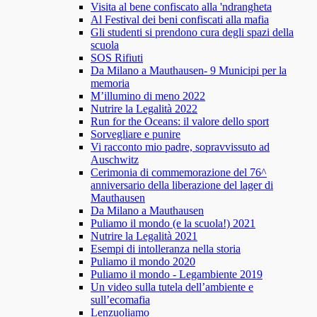
Visita al bene confiscato alla 'ndrangheta
Al Festival dei beni confiscati alla mafia
Gli studenti si prendono cura degli spazi della
scuola
SOS Rifiuti
Da Milano a Mauthausen- 9 Municipi per la
memoria
M’illumino di meno 2022
Nutrire la Legalità 2022
Run for the Oceans: il valore dello sport
Sorvegliare e punire
Vi racconto mio padre, sopravvissuto ad
Auschwitz
Cerimonia di commemorazione del 76^
anniversario della liberazione del lager di
Mauthausen
Da Milano a Mauthausen
Puliamo il mondo (e la scuola!) 2021
Nutrire la Legalità 2021
Esempi di intolleranza nella storia
Puliamo il mondo 2020
Puliamo il mondo - Legambiente 2019
Un video sulla tutela dell’ambiente e
sull’ecomafia
Lenzuoliamo