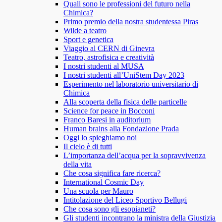
Quali sono le professioni del futuro nella
Chimica?
Primo premio della nostra studentessa Piras
Wilde a teatro
Sport e genetica
Viaggio al CERN di Ginevra
Teatro, astrofisica e creatività
I nostri studenti al MUSA
I nostri studenti all’UniStem Day 2023
Esperimento nel laboratorio universitario di
Chimica
Alla scoperta della fisica delle particelle
Science for peace in Bocconi
Franco Baresi in auditorium
Human brains alla Fondazione Prada
Oggi lo spieghiamo noi
Il cielo è di tutti
L’importanza dell’acqua per la sopravvivenza
della vita
Che cosa significa fare ricerca?
International Cosmic Day
Una scuola per Mauro
Intitolazione del Liceo Sportivo Bellugi
Che cosa sono gli esopianeti?
Gli studenti incontrano la ministra della Giustizia