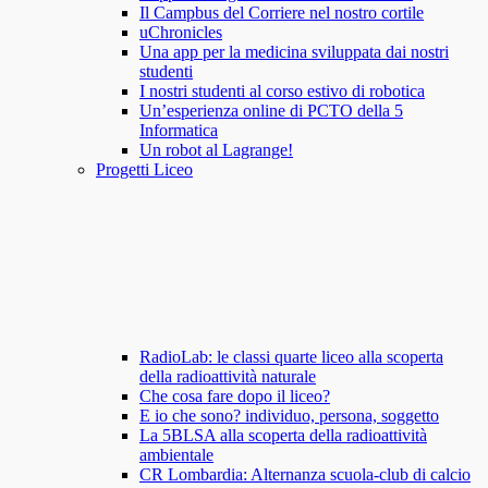
Il Campbus del Corriere nel nostro cortile
uChronicles
Una app per la medicina sviluppata dai nostri
studenti
I nostri studenti al corso estivo di robotica
Un’esperienza online di PCTO della 5
Informatica
Un robot al Lagrange!
Progetti Liceo
RadioLab: le classi quarte liceo alla scoperta
della radioattività naturale
Che cosa fare dopo il liceo?
E io che sono? individuo, persona, soggetto
La 5BLSA alla scoperta della radioattività
ambientale
CR Lombardia: Alternanza scuola-club di calcio