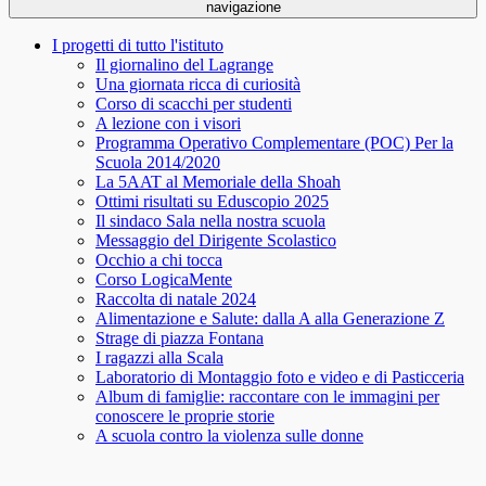
navigazione
I progetti di tutto l'istituto
Il giornalino del Lagrange
Una giornata ricca di curiosità
Corso di scacchi per studenti
A lezione con i visori
Programma Operativo Complementare (POC) Per la
Scuola 2014/2020
La 5AAT al Memoriale della Shoah
Ottimi risultati su Eduscopio 2025
Il sindaco Sala nella nostra scuola
Messaggio del Dirigente Scolastico
Occhio a chi tocca
Corso LogicaMente
Raccolta di natale 2024
Alimentazione e Salute: dalla A alla Generazione Z
Strage di piazza Fontana
I ragazzi alla Scala
Laboratorio di Montaggio foto e video e di Pasticceria
Album di famiglie: raccontare con le immagini per
conoscere le proprie storie
A scuola contro la violenza sulle donne