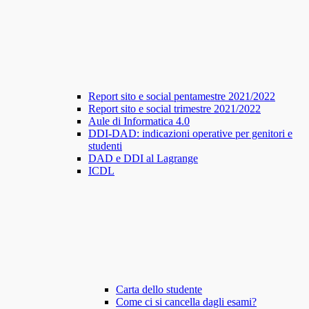
Report sito e social pentamestre 2021/2022
Report sito e social trimestre 2021/2022
Aule di Informatica 4.0
DDI-DAD: indicazioni operative per genitori e
studenti
DAD e DDI al Lagrange
ICDL
Carta dello studente
Come ci si cancella dagli esami?