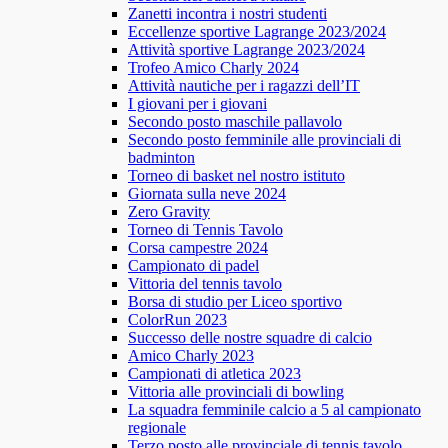
Zanetti incontra i nostri studenti
Eccellenze sportive Lagrange 2023/2024
Attività sportive Lagrange 2023/2024
Trofeo Amico Charly 2024
Attività nautiche per i ragazzi dell’IT
I giovani per i giovani
Secondo posto maschile pallavolo
Secondo posto femminile alle provinciali di
badminton
Torneo di basket nel nostro istituto
Giornata sulla neve 2024
Zero Gravity
Torneo di Tennis Tavolo
Corsa campestre 2024
Campionato di padel
Vittoria del tennis tavolo
Borsa di studio per Liceo sportivo
ColorRun 2023
Successo delle nostre squadre di calcio
Amico Charly 2023
Campionati di atletica 2023
Vittoria alle provinciali di bowling
La squadra femminile calcio a 5 al campionato
regionale
Terzo posto alle provinciale di tennis tavolo