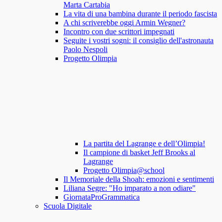
Marta Cartabia
La vita di una bambina durante il periodo fascista
A chi scriverebbe oggi Armin Wegner?
Incontro con due scrittori impegnati
Seguite i vostri sogni: il consiglio dell'astronauta
Paolo Nespoli
Progetto Olimpia
La partita del Lagrange e dell’Olimpia!
Il campione di basket Jeff Brooks al
Lagrange
Progetto Olimpia@school
Il Memoriale della Shoah: emozioni e sentimenti
Liliana Segre: "Ho imparato a non odiare"
GiornataProGrammatica
Scuola Digitale