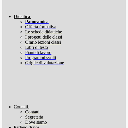
Didattica
Panoramica
Offerta formativa
Le schede didattiche
I progetti delle classi
Orario lezioni classi
Libri di testo
Piani di lavoro
Programmi svolti
Griglie di valutazione
Contatti
Contatti
Segreteria
Dove siamo
Parlano di noi