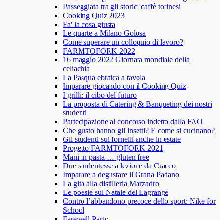
Passeggiata tra gli storici caffè torinesi
Cooking Quiz 2023
Fa' la cosa giusta
Le quarte a Milano Golosa
Come superare un colloquio di lavoro?
FARMTOFORK 2022
16 maggio 2022 Giornata mondiale della
celiachia
La Pasqua ebraica a tavola
Imparare giocando con il Cooking Quiz
I grilli: il cibo del futuro
La proposta di Catering & Banqueting dei nostri
studenti
Partecipazione al concorso indetto dalla FAO
Che gusto hanno gli insetti? E come si cucinano?
Gli studenti sui fornelli anche in estate
Progetto FARMTOFORK 2021
Mani in pasta … gluten free
Due studentesse a lezione da Cracco
Imparare a degustare il Grana Padano
La gita alla distilleria Marzadro
Le poesie sul Natale del Lagrange
Contro l’abbandono precoce dello sport: Nike for
School
Farewell Party