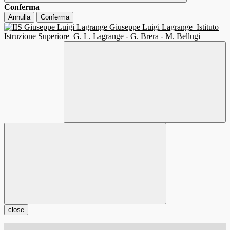
Conferma
Annulla
Conferma
Giuseppe Luigi Lagrange
Istituto
Istruzione Superiore
G. L. Lagrange - G. Brera - M. Bellugi
close