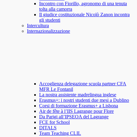
Incontro con Fiorillo, agronomo di una tenuta
tolta alla camorra
Il giudice costituzionale Nicolò Zanon incontra
gli studenti
Intercultura
Internazionalizzazione
Accoglienza delegazione scuola partner CFA
MFR Le Fontanil
La nostra assistente madrelingua inglese
Erasmus+: i nostri studenti due mesi a Dublino
Corsi di formazione Erasmus+ a Lisbona
Air de fête à l’IIS Lagrange pour Flore
Da Parigi all’IPSEOA del Lagrange
FCE for School
DITALS
Team Teaching CLIL