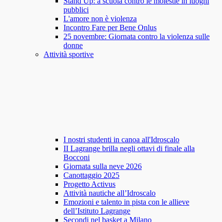
Stand Up: a scuola contro le molestie in luoghi
pubblici
L'amore non è violenza
Incontro Fare per Bene Onlus
25 novembre: Giornata contro la violenza sulle
donne
Attività sportive
I nostri studenti in canoa all'Idroscalo
II Lagrange brilla negli ottavi di finale alla
Bocconi
Giornata sulla neve 2026
Canottaggio 2025
Progetto Activus
Attività nautiche all’Idroscalo
Emozioni e talento in pista con le allieve
dell’Istituto Lagrange
Secondi nel basket a Milano