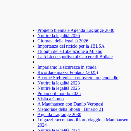
Progetto biennale Agenda Lagrange 2030
Nutrire la legalità 2026
Giornata della legalità 2026
Importanza del riciclo per la 1BLSA
I luoghi della Liberazione a Milano
La 5 Liceo sportivo al Carcere di Bollate
Impariamo la sicurezza in strada
Ricordare piazza Fontana (2025)
A come Srebrenica: conoscere un genocidio
Nutrire la legalità 2023
Nutrire la legalità 2025
Puliamo il mondo 2025
Visita a Como
A Mauthausen con Danilo Veronesi
Memoriale della Shoah - Binario 21
Agenda Lagrange 2030
I ragazzi raccontano il loro viaggio a Mauthausen
2024
Nutrire la legalità 2024