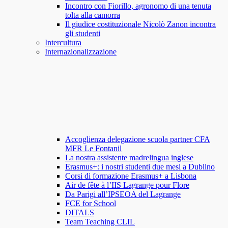
Incontro con Fiorillo, agronomo di una tenuta
tolta alla camorra
Il giudice costituzionale Nicolò Zanon incontra
gli studenti
Intercultura
Internazionalizzazione
Accoglienza delegazione scuola partner CFA
MFR Le Fontanil
La nostra assistente madrelingua inglese
Erasmus+: i nostri studenti due mesi a Dublino
Corsi di formazione Erasmus+ a Lisbona
Air de fête à l’IIS Lagrange pour Flore
Da Parigi all’IPSEOA del Lagrange
FCE for School
DITALS
Team Teaching CLIL