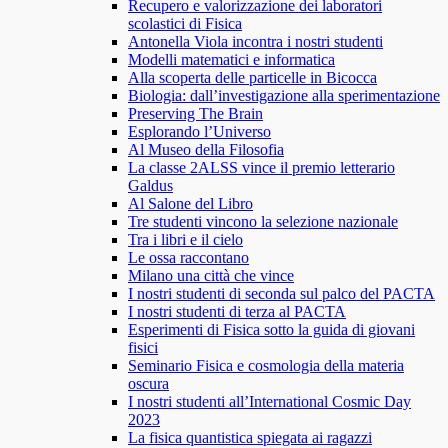
Recupero e valorizzazione dei laboratori
scolastici di Fisica
Antonella Viola incontra i nostri studenti
Modelli matematici e informatica
Alla scoperta delle particelle in Bicocca
Biologia: dall’investigazione alla sperimentazione
Preserving The Brain
Esplorando l’Universo
Al Museo della Filosofia
La classe 2ALSS vince il premio letterario
Galdus
Al Salone del Libro
Tre studenti vincono la selezione nazionale
Tra i libri e il cielo
Le ossa raccontano
Milano una città che vince
I nostri studenti di seconda sul palco del PACTA
I nostri studenti di terza al PACTA
Esperimenti di Fisica sotto la guida di giovani
fisici
Seminario Fisica e cosmologia della materia
oscura
I nostri studenti all’International Cosmic Day
2023
La fisica quantistica spiegata ai ragazzi