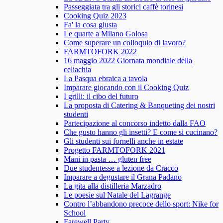
Passeggiata tra gli storici caffè torinesi
Cooking Quiz 2023
Fa' la cosa giusta
Le quarte a Milano Golosa
Come superare un colloquio di lavoro?
FARMTOFORK 2022
16 maggio 2022 Giornata mondiale della
celiachia
La Pasqua ebraica a tavola
Imparare giocando con il Cooking Quiz
I grilli: il cibo del futuro
La proposta di Catering & Banqueting dei nostri
studenti
Partecipazione al concorso indetto dalla FAO
Che gusto hanno gli insetti? E come si cucinano?
Gli studenti sui fornelli anche in estate
Progetto FARMTOFORK 2021
Mani in pasta … gluten free
Due studentesse a lezione da Cracco
Imparare a degustare il Grana Padano
La gita alla distilleria Marzadro
Le poesie sul Natale del Lagrange
Contro l’abbandono precoce dello sport: Nike for
School
Farewell Party