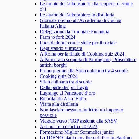
Le quinte dell’alberghiero alla scoperta di vini e
olii
Le quarte dell’alberghiero in distilleria
Giornata premio all’Accademia di Cucina
Italiana Alma
Delegazione da Turchia e Finlandia
Farm to fork 2024
I nostri alunni con le stelle per il sociale
Degustando si impara
A Roma per la finale di Cooking quiz 2024
A Parma alla scoperta di Parmigiano, Prosciutto e
antichi borghi
Primo premio alla Sfida culinaria tra 4 scuole
Cooking quiz 2024
Sfida culinaria tra 4 scuole
Dalla parte dei più fragili
Lagrange al Panettone d’oro
Ricordando Alaa’ Eldin
Visita alla distilleria
Non lasciare nessuno indietro: un impegno
possibile
Viaggio verso l’IGP assieme alla 5ASV
A scuola di celiachia 2022/23
Formazione Miglior Sommelier junior
La 1DENO pianta un albero di fico in giardino