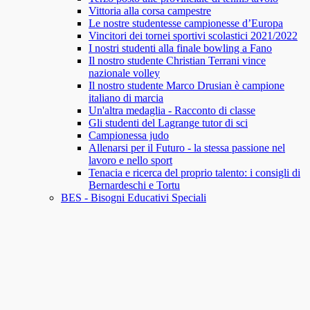
Vittoria alla corsa campestre
Le nostre studentesse campionesse d’Europa
Vincitori dei tornei sportivi scolastici 2021/2022
I nostri studenti alla finale bowling a Fano
Il nostro studente Christian Terrani vince
nazionale volley
Il nostro studente Marco Drusian è campione
italiano di marcia
Un'altra medaglia - Racconto di classe
Gli studenti del Lagrange tutor di sci
Campionessa judo
Allenarsi per il Futuro - la stessa passione nel
lavoro e nello sport
Tenacia e ricerca del proprio talento: i consigli di
Bernardeschi e Tortu
BES - Bisogni Educativi Speciali