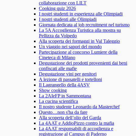
collaborazione con LILT
Cooking quiz 2026
I nostri studenti in esperienza alle Olimpiadi
I nostri studenti alle Olimpiadi
Giornata dedicata al job recruitment nel turismo
La 5A Accoglienza Turistica alla mostra su
Pellizza da Volpedo
Alla scoperta dei formaggi in Val Taleggio
Un viaggio nei sapori del mondo
Partecipazione al concorso Lumiere della
Cineteca di Milano
Degustazione dei prodotti provenienti dai beni
confiscati alle mafie
Degustazione vini per genitori
A lezione di passatelli e tortelloni
Il Lagrangello della 4ASV
Show cooking
La 2AIeFP in Sammontana
La cucina scientifica
Il nostro studente Leonardo da Masterchef
Questo…non s'ha da fare
Alla scoperta dell’olio del Garda
La 4AAT e AddioPizzo contro la mafia
La 4AAT responsabili di accoglienza e
registrazione al Campus di Paderno