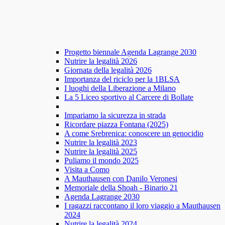
Progetto biennale Agenda Lagrange 2030
Nutrire la legalità 2026
Giornata della legalità 2026
Importanza del riciclo per la 1BLSA
I luoghi della Liberazione a Milano
La 5 Liceo sportivo al Carcere di Bollate
Impariamo la sicurezza in strada
Ricordare piazza Fontana (2025)
A come Srebrenica: conoscere un genocidio
Nutrire la legalità 2023
Nutrire la legalità 2025
Puliamo il mondo 2025
Visita a Como
A Mauthausen con Danilo Veronesi
Memoriale della Shoah - Binario 21
Agenda Lagrange 2030
I ragazzi raccontano il loro viaggio a Mauthausen
2024
Nutrire la legalità 2024