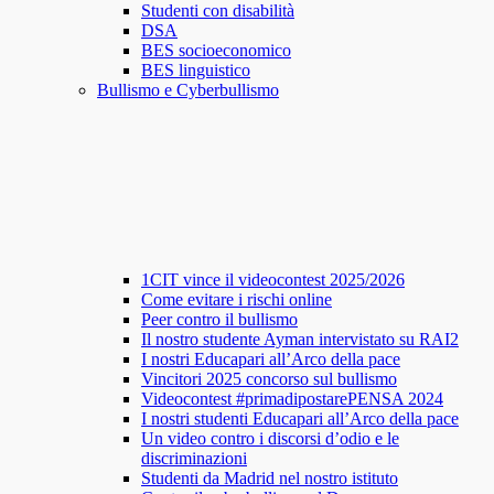
Studenti con disabilità
DSA
BES socioeconomico
BES linguistico
Bullismo e Cyberbullismo
1CIT vince il videocontest 2025/2026
Come evitare i rischi online
Peer contro il bullismo
Il nostro studente Ayman intervistato su RAI2
I nostri Educapari all’Arco della pace
Vincitori 2025 concorso sul bullismo
Videocontest #primadipostarePENSA 2024
I nostri studenti Educapari all’Arco della pace
Un video contro i discorsi d’odio e le
discriminazioni
Studenti da Madrid nel nostro istituto