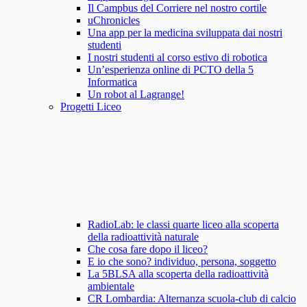
Il Campbus del Corriere nel nostro cortile
uChronicles
Una app per la medicina sviluppata dai nostri
studenti
I nostri studenti al corso estivo di robotica
Un’esperienza online di PCTO della 5
Informatica
Un robot al Lagrange!
Progetti Liceo
RadioLab: le classi quarte liceo alla scoperta
della radioattività naturale
Che cosa fare dopo il liceo?
E io che sono? individuo, persona, soggetto
La 5BLSA alla scoperta della radioattività
ambientale
CR Lombardia: Alternanza scuola-club di calcio