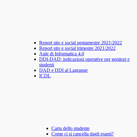
Report sito e social pentamestre 2021/2022
Report sito e social trimestre 2021/2022
Aule di Informatica 4.0
DDI-DAD: indicazioni operative per genitori e
studenti
DAD e DDI al Lagrange
ICDL
Carta dello studente
Come ci si cancella dagli esami?