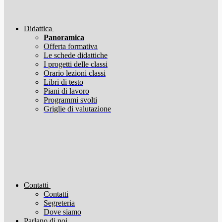
Didattica
Panoramica
Offerta formativa
Le schede didattiche
I progetti delle classi
Orario lezioni classi
Libri di testo
Piani di lavoro
Programmi svolti
Griglie di valutazione
Contatti
Contatti
Segreteria
Dove siamo
Parlano di noi