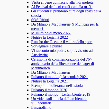
Visita al bene confiscato alla 'ndrangheta
Al Festival dei beni confiscati alla mafia
Gli studenti si prendono cura degli spazi della
scuola
SOS Rifiuti
Da Milano a Mauthausen- 9 Municipi per la
memoria
M’illumino di meno 2022
Nutrire la Legalità 2022
Run for the Oceans: il valore dello sport
Sorvegliare e punire
Vi racconto mio padre, sopravvissuto ad
Auschwitz
Cerimonia di commemorazione del 76^
anniversario della liberazione del lager di
Mauthausen
Da Milano a Mauthausen
Puliamo il mondo (e la scuola!) 2021
Nutrire la Legalità 2021
Esempi di intolleranza nella storia
Puliamo il mondo 2020
Puliamo il mondo - Legambiente 2019
Un video sulla tutela dell’ambiente e
sull’ecomafia
Lenzuoliamo