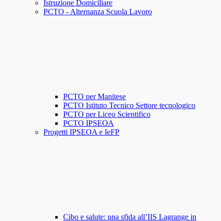
Istruzione Domiciliare
PCTO - Alternanza Scuola Lavoro
PCTO per Manitese
PCTO Istituto Tecnico Settore tecnologico
PCTO per Liceo Scientifico
PCTO IPSEOA
Progetti IPSEOA e IeFP
Cibo e salute: una sfida all’IIS Lagrange in