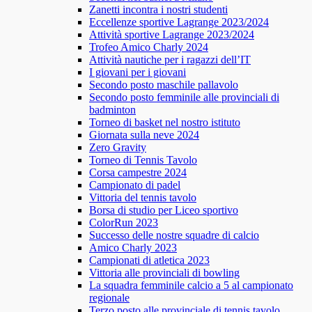
Zanetti incontra i nostri studenti
Eccellenze sportive Lagrange 2023/2024
Attività sportive Lagrange 2023/2024
Trofeo Amico Charly 2024
Attività nautiche per i ragazzi dell’IT
I giovani per i giovani
Secondo posto maschile pallavolo
Secondo posto femminile alle provinciali di
badminton
Torneo di basket nel nostro istituto
Giornata sulla neve 2024
Zero Gravity
Torneo di Tennis Tavolo
Corsa campestre 2024
Campionato di padel
Vittoria del tennis tavolo
Borsa di studio per Liceo sportivo
ColorRun 2023
Successo delle nostre squadre di calcio
Amico Charly 2023
Campionati di atletica 2023
Vittoria alle provinciali di bowling
La squadra femminile calcio a 5 al campionato
regionale
Terzo posto alle provinciale di tennis tavolo