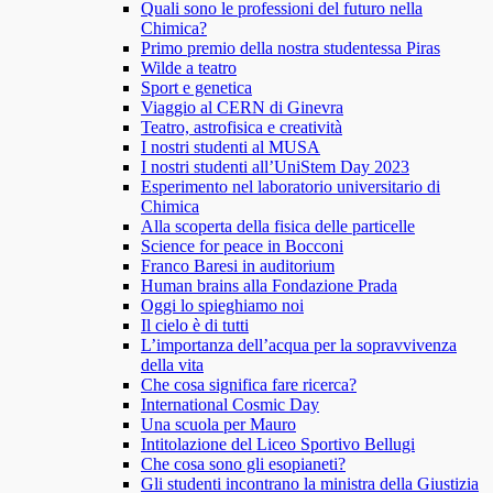
Quali sono le professioni del futuro nella
Chimica?
Primo premio della nostra studentessa Piras
Wilde a teatro
Sport e genetica
Viaggio al CERN di Ginevra
Teatro, astrofisica e creatività
I nostri studenti al MUSA
I nostri studenti all’UniStem Day 2023
Esperimento nel laboratorio universitario di
Chimica
Alla scoperta della fisica delle particelle
Science for peace in Bocconi
Franco Baresi in auditorium
Human brains alla Fondazione Prada
Oggi lo spieghiamo noi
Il cielo è di tutti
L’importanza dell’acqua per la sopravvivenza
della vita
Che cosa significa fare ricerca?
International Cosmic Day
Una scuola per Mauro
Intitolazione del Liceo Sportivo Bellugi
Che cosa sono gli esopianeti?
Gli studenti incontrano la ministra della Giustizia