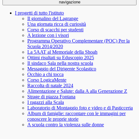
navigazione
I progetti di tutto l'istituto
Il giornalino del Lagrange
Una giornata ricca di curiosità
Corso di scacchi per studenti
A lezione con i visori
Programma Operativo Complementare (POC) Per la
Scuola 2014/2020
La 5AAT al Memoriale della Shoah
Ottimi risultati su Eduscopio 2025
Il sindaco Sala nella nostra scuola
Messaggio del Dirigente Scolastico
Occhio a chi tocca
Corso LogicaMente
Raccolta di natale 2024
Alimentazione e Salute: dalla A alla Generazione Z
Strage di piazza Fontana
I ragazzi alla Scala
Laboratorio di Montaggio foto e video e di Pasticceria
Album di famiglie: raccontare con le immagini per
conoscere le proprie storie
A scuola contro la violenza sulle donne