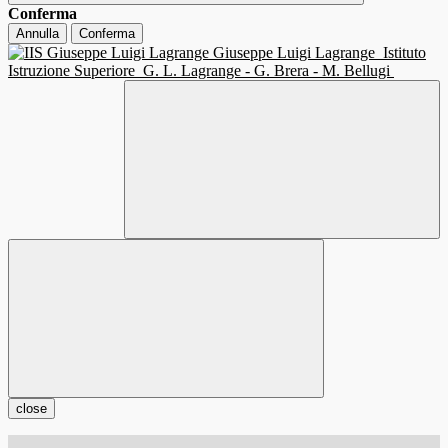
Conferma
Annulla
Conferma
Giuseppe Luigi Lagrange
Istituto
Istruzione Superiore
G. L. Lagrange - G. Brera - M. Bellugi
close