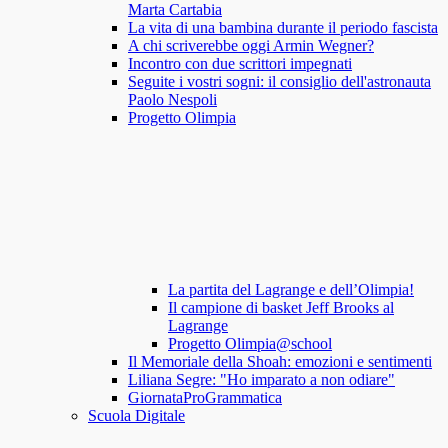
Marta Cartabia
La vita di una bambina durante il periodo fascista
A chi scriverebbe oggi Armin Wegner?
Incontro con due scrittori impegnati
Seguite i vostri sogni: il consiglio dell'astronauta
Paolo Nespoli
Progetto Olimpia
La partita del Lagrange e dell’Olimpia!
Il campione di basket Jeff Brooks al
Lagrange
Progetto Olimpia@school
Il Memoriale della Shoah: emozioni e sentimenti
Liliana Segre: "Ho imparato a non odiare"
GiornataProGrammatica
Scuola Digitale