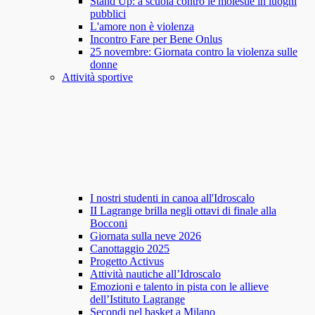
Stand Up: a scuola contro le molestie in luoghi
pubblici
L'amore non è violenza
Incontro Fare per Bene Onlus
25 novembre: Giornata contro la violenza sulle
donne
Attività sportive
I nostri studenti in canoa all'Idroscalo
II Lagrange brilla negli ottavi di finale alla
Bocconi
Giornata sulla neve 2026
Canottaggio 2025
Progetto Activus
Attività nautiche all’Idroscalo
Emozioni e talento in pista con le allieve
dell’Istituto Lagrange
Secondi nel basket a Milano