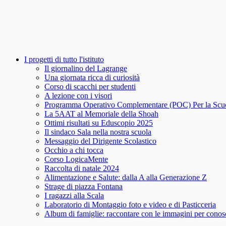
I progetti di tutto l'istituto
Il giornalino del Lagrange
Una giornata ricca di curiosità
Corso di scacchi per studenti
A lezione con i visori
Programma Operativo Complementare (POC) Per la Scu
La 5AAT al Memoriale della Shoah
Ottimi risultati su Eduscopio 2025
Il sindaco Sala nella nostra scuola
Messaggio del Dirigente Scolastico
Occhio a chi tocca
Corso LogicaMente
Raccolta di natale 2024
Alimentazione e Salute: dalla A alla Generazione Z
Strage di piazza Fontana
I ragazzi alla Scala
Laboratorio di Montaggio foto e video e di Pasticceria
Album di famiglie: raccontare con le immagini per conosce