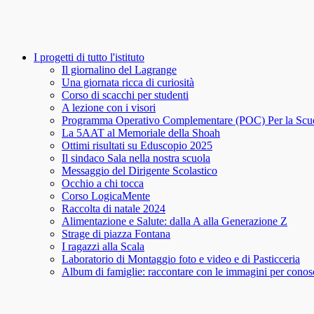
I progetti di tutto l'istituto
Il giornalino del Lagrange
Una giornata ricca di curiosità
Corso di scacchi per studenti
A lezione con i visori
Programma Operativo Complementare (POC) Per la Scu
La 5AAT al Memoriale della Shoah
Ottimi risultati su Eduscopio 2025
Il sindaco Sala nella nostra scuola
Messaggio del Dirigente Scolastico
Occhio a chi tocca
Corso LogicaMente
Raccolta di natale 2024
Alimentazione e Salute: dalla A alla Generazione Z
Strage di piazza Fontana
I ragazzi alla Scala
Laboratorio di Montaggio foto e video e di Pasticceria
Album di famiglie: raccontare con le immagini per conosce