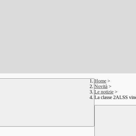
Home
>
Novità
>
Le notizie
>
La classe 2ALSS vince