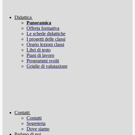
Didattica
Panoramica
Offerta formativa
Le schede didattiche
I progetti delle classi
Orario lezioni classi
Libri di testo
Piani di lavoro
Programmi svolti
Griglie di valutazione
Contatti
Contatti
Segreteria
Dove siamo
Parlano di noi