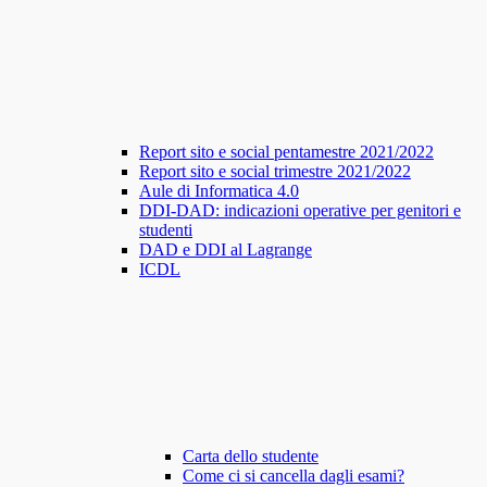
Report sito e social pentamestre 2021/2022
Report sito e social trimestre 2021/2022
Aule di Informatica 4.0
DDI-DAD: indicazioni operative per genitori e
studenti
DAD e DDI al Lagrange
ICDL
Carta dello studente
Come ci si cancella dagli esami?