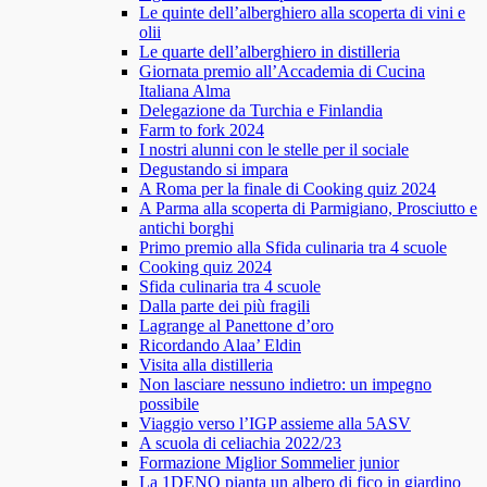
Le quinte dell’alberghiero alla scoperta di vini e
olii
Le quarte dell’alberghiero in distilleria
Giornata premio all’Accademia di Cucina
Italiana Alma
Delegazione da Turchia e Finlandia
Farm to fork 2024
I nostri alunni con le stelle per il sociale
Degustando si impara
A Roma per la finale di Cooking quiz 2024
A Parma alla scoperta di Parmigiano, Prosciutto e
antichi borghi
Primo premio alla Sfida culinaria tra 4 scuole
Cooking quiz 2024
Sfida culinaria tra 4 scuole
Dalla parte dei più fragili
Lagrange al Panettone d’oro
Ricordando Alaa’ Eldin
Visita alla distilleria
Non lasciare nessuno indietro: un impegno
possibile
Viaggio verso l’IGP assieme alla 5ASV
A scuola di celiachia 2022/23
Formazione Miglior Sommelier junior
La 1DENO pianta un albero di fico in giardino