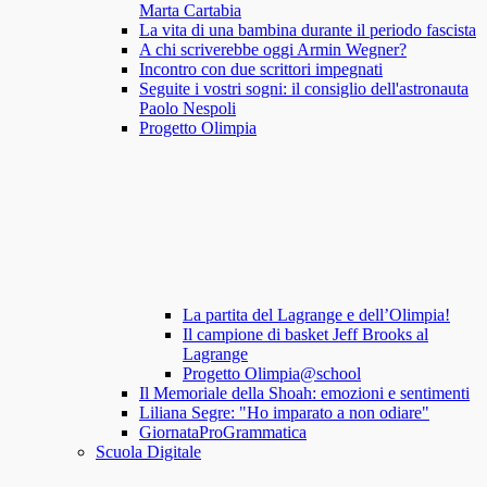
Marta Cartabia
La vita di una bambina durante il periodo fascista
A chi scriverebbe oggi Armin Wegner?
Incontro con due scrittori impegnati
Seguite i vostri sogni: il consiglio dell'astronauta
Paolo Nespoli
Progetto Olimpia
La partita del Lagrange e dell’Olimpia!
Il campione di basket Jeff Brooks al
Lagrange
Progetto Olimpia@school
Il Memoriale della Shoah: emozioni e sentimenti
Liliana Segre: "Ho imparato a non odiare"
GiornataProGrammatica
Scuola Digitale