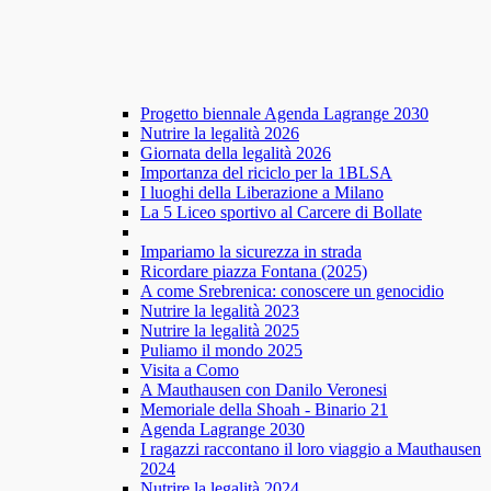
Progetto biennale Agenda Lagrange 2030
Nutrire la legalità 2026
Giornata della legalità 2026
Importanza del riciclo per la 1BLSA
I luoghi della Liberazione a Milano
La 5 Liceo sportivo al Carcere di Bollate
Impariamo la sicurezza in strada
Ricordare piazza Fontana (2025)
A come Srebrenica: conoscere un genocidio
Nutrire la legalità 2023
Nutrire la legalità 2025
Puliamo il mondo 2025
Visita a Como
A Mauthausen con Danilo Veronesi
Memoriale della Shoah - Binario 21
Agenda Lagrange 2030
I ragazzi raccontano il loro viaggio a Mauthausen
2024
Nutrire la legalità 2024