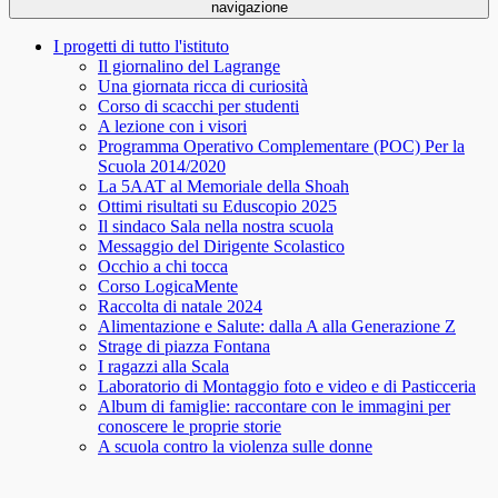
navigazione
I progetti di tutto l'istituto
Il giornalino del Lagrange
Una giornata ricca di curiosità
Corso di scacchi per studenti
A lezione con i visori
Programma Operativo Complementare (POC) Per la
Scuola 2014/2020
La 5AAT al Memoriale della Shoah
Ottimi risultati su Eduscopio 2025
Il sindaco Sala nella nostra scuola
Messaggio del Dirigente Scolastico
Occhio a chi tocca
Corso LogicaMente
Raccolta di natale 2024
Alimentazione e Salute: dalla A alla Generazione Z
Strage di piazza Fontana
I ragazzi alla Scala
Laboratorio di Montaggio foto e video e di Pasticceria
Album di famiglie: raccontare con le immagini per
conoscere le proprie storie
A scuola contro la violenza sulle donne