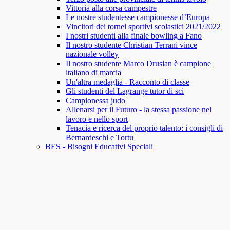
Vittoria alla corsa campestre
Le nostre studentesse campionesse d’Europa
Vincitori dei tornei sportivi scolastici 2021/2022
I nostri studenti alla finale bowling a Fano
Il nostro studente Christian Terrani vince
nazionale volley
Il nostro studente Marco Drusian è campione
italiano di marcia
Un'altra medaglia - Racconto di classe
Gli studenti del Lagrange tutor di sci
Campionessa judo
Allenarsi per il Futuro - la stessa passione nel
lavoro e nello sport
Tenacia e ricerca del proprio talento: i consigli di
Bernardeschi e Tortu
BES - Bisogni Educativi Speciali