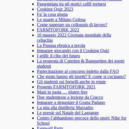
Passeggiata tra gli storici caffè torinesi
Cooking Quiz 2023
Fa' la cosa giusta
Le quarte a Milano Golosa
Come superare un colloquio di lavoro?
FARMTOFORK 2022
16 maggio 2022 Giornata mondiale della
celiachia
La Pasqua ebraica a tavola
Imparare giocando con il Cooking Quiz
I grilli: il cibo del futuro
La proposta di Catering & Banqueting dei nostri
studenti
Partecipazione al concorso indetto dalla FAO
Che gusto hanno gli insetti? E come si cucinano?
Gli studenti sui fornelli anche in estate
Progetto FARMTOFORK 2021
Mani in pasta … gluten free
Due studentesse a lezione da Cracco
Imparare a degustare il Grana Padano
La gita alla distilleria Marzadro
Le poesie sul Natale del Lagrange
Contro l’abbandono precoce dello sport: Nike for
School
Farewell Party