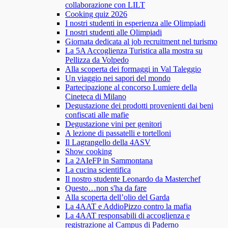
collaborazione con LILT
Cooking quiz 2026
I nostri studenti in esperienza alle Olimpiadi
I nostri studenti alle Olimpiadi
Giornata dedicata al job recruitment nel turismo
La 5A Accoglienza Turistica alla mostra su
Pellizza da Volpedo
Alla scoperta dei formaggi in Val Taleggio
Un viaggio nei sapori del mondo
Partecipazione al concorso Lumiere della
Cineteca di Milano
Degustazione dei prodotti provenienti dai beni
confiscati alle mafie
Degustazione vini per genitori
A lezione di passatelli e tortelloni
Il Lagrangello della 4ASV
Show cooking
La 2AIeFP in Sammontana
La cucina scientifica
Il nostro studente Leonardo da Masterchef
Questo…non s'ha da fare
Alla scoperta dell’olio del Garda
La 4AAT e AddioPizzo contro la mafia
La 4AAT responsabili di accoglienza e
registrazione al Campus di Paderno