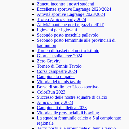
Zanetti incontra i nostri studenti
Eccellenze sportive Lagrange 2023/2024
Attività sportive Lagrange 2023/2024
Trofeo Amico Charly 2024
Attività nautiche per i ragazzi dell’IT
I giovani per i giovani
Secondo posto maschile pallavolo
Secondo posto femminile alle provinciali di
badminton
Torneo di basket nel nostro istituto
Giornata sulla neve 2024
Zero Gravity
Torneo di Tennis Tavolo
Corsa campestre 2024
Campionato di padel
Vittoria del tennis tavolo
Borsa di studio per Liceo sportivo
ColorRun 2023
Successo delle nostre squadre di calcio
Amico Charly 2023
Campionati di atletica 2023
Vittoria alle provinciali di bowling
La squadra femminile calcio a 5 al campionato
regionale
Terzo posto alle provinciale di tennis tavolo