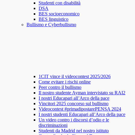
Studenti con disabilità
DSA
BES socioeconomico
BES linguistico
Bullismo e Cyberbullismo
1CIT vince il videocontest 2025/2026
Come evitare i rischi online
Peer contro il bullismo
Il nostro studente Ayman intervistato su RAI2
I nostri Educapari all’Arco della pace
Vincitori 2025 concorso sul bullismo
Videocontest #primadipostarePENSA 2024
I nostri studenti Educapari all’Arco della pace
Un video contro i discorsi d’odio e le
discriminazioni
Studenti da Madrid nel nostro istituto