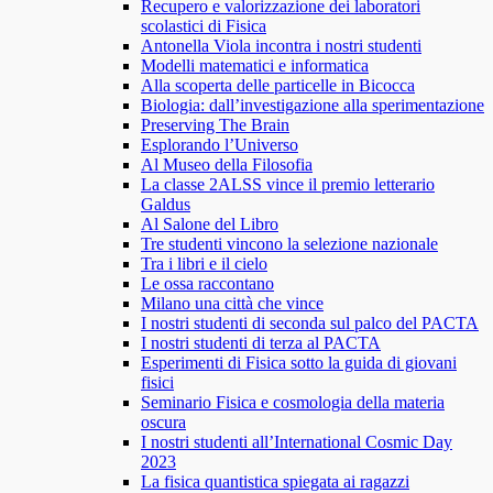
Recupero e valorizzazione dei laboratori
scolastici di Fisica
Antonella Viola incontra i nostri studenti
Modelli matematici e informatica
Alla scoperta delle particelle in Bicocca
Biologia: dall’investigazione alla sperimentazione
Preserving The Brain
Esplorando l’Universo
Al Museo della Filosofia
La classe 2ALSS vince il premio letterario
Galdus
Al Salone del Libro
Tre studenti vincono la selezione nazionale
Tra i libri e il cielo
Le ossa raccontano
Milano una città che vince
I nostri studenti di seconda sul palco del PACTA
I nostri studenti di terza al PACTA
Esperimenti di Fisica sotto la guida di giovani
fisici
Seminario Fisica e cosmologia della materia
oscura
I nostri studenti all’International Cosmic Day
2023
La fisica quantistica spiegata ai ragazzi