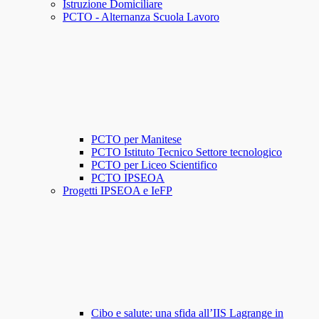
Istruzione Domiciliare
PCTO - Alternanza Scuola Lavoro
PCTO per Manitese
PCTO Istituto Tecnico Settore tecnologico
PCTO per Liceo Scientifico
PCTO IPSEOA
Progetti IPSEOA e IeFP
Cibo e salute: una sfida all’IIS Lagrange in