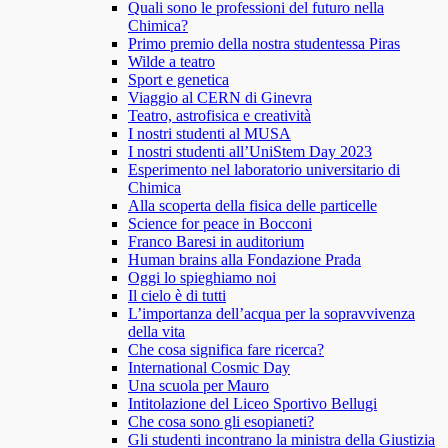
Quali sono le professioni del futuro nella
Chimica?
Primo premio della nostra studentessa Piras
Wilde a teatro
Sport e genetica
Viaggio al CERN di Ginevra
Teatro, astrofisica e creatività
I nostri studenti al MUSA
I nostri studenti all’UniStem Day 2023
Esperimento nel laboratorio universitario di
Chimica
Alla scoperta della fisica delle particelle
Science for peace in Bocconi
Franco Baresi in auditorium
Human brains alla Fondazione Prada
Oggi lo spieghiamo noi
Il cielo è di tutti
L’importanza dell’acqua per la sopravvivenza
della vita
Che cosa significa fare ricerca?
International Cosmic Day
Una scuola per Mauro
Intitolazione del Liceo Sportivo Bellugi
Che cosa sono gli esopianeti?
Gli studenti incontrano la ministra della Giustizia