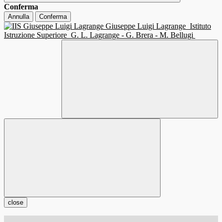
Conferma
Annulla
Conferma
Giuseppe Luigi Lagrange
Istituto
Istruzione Superiore
G. L. Lagrange - G. Brera - M. Bellugi
close