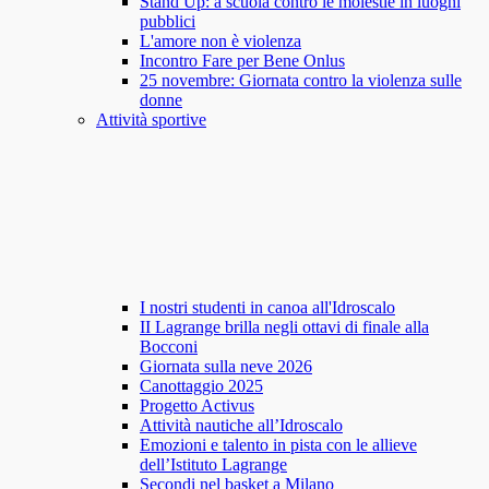
Stand Up: a scuola contro le molestie in luoghi
pubblici
L'amore non è violenza
Incontro Fare per Bene Onlus
25 novembre: Giornata contro la violenza sulle
donne
Attività sportive
I nostri studenti in canoa all'Idroscalo
II Lagrange brilla negli ottavi di finale alla
Bocconi
Giornata sulla neve 2026
Canottaggio 2025
Progetto Activus
Attività nautiche all’Idroscalo
Emozioni e talento in pista con le allieve
dell’Istituto Lagrange
Secondi nel basket a Milano