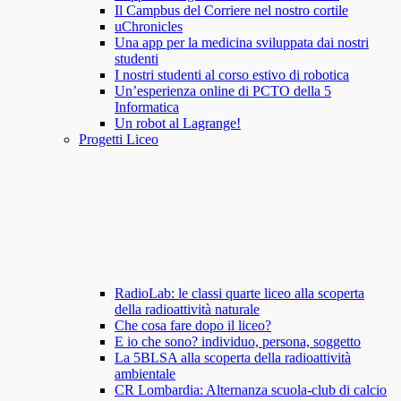
Il Campbus del Corriere nel nostro cortile
uChronicles
Una app per la medicina sviluppata dai nostri
studenti
I nostri studenti al corso estivo di robotica
Un’esperienza online di PCTO della 5
Informatica
Un robot al Lagrange!
Progetti Liceo
RadioLab: le classi quarte liceo alla scoperta
della radioattività naturale
Che cosa fare dopo il liceo?
E io che sono? individuo, persona, soggetto
La 5BLSA alla scoperta della radioattività
ambientale
CR Lombardia: Alternanza scuola-club di calcio