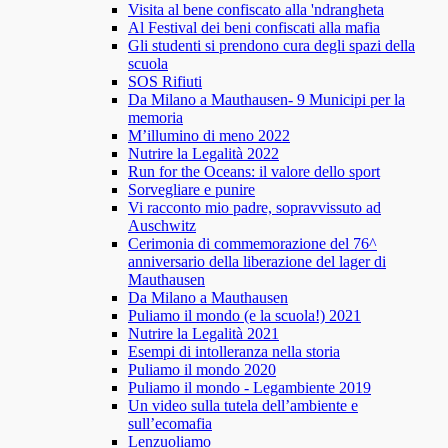
Visita al bene confiscato alla 'ndrangheta
Al Festival dei beni confiscati alla mafia
Gli studenti si prendono cura degli spazi della
scuola
SOS Rifiuti
Da Milano a Mauthausen- 9 Municipi per la
memoria
M’illumino di meno 2022
Nutrire la Legalità 2022
Run for the Oceans: il valore dello sport
Sorvegliare e punire
Vi racconto mio padre, sopravvissuto ad
Auschwitz
Cerimonia di commemorazione del 76^
anniversario della liberazione del lager di
Mauthausen
Da Milano a Mauthausen
Puliamo il mondo (e la scuola!) 2021
Nutrire la Legalità 2021
Esempi di intolleranza nella storia
Puliamo il mondo 2020
Puliamo il mondo - Legambiente 2019
Un video sulla tutela dell’ambiente e
sull’ecomafia
Lenzuoliamo