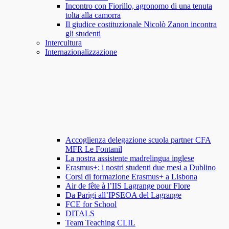
Incontro con Fiorillo, agronomo di una tenuta
tolta alla camorra
Il giudice costituzionale Nicolò Zanon incontra
gli studenti
Intercultura
Internazionalizzazione
Accoglienza delegazione scuola partner CFA
MFR Le Fontanil
La nostra assistente madrelingua inglese
Erasmus+: i nostri studenti due mesi a Dublino
Corsi di formazione Erasmus+ a Lisbona
Air de fête à l’IIS Lagrange pour Flore
Da Parigi all’IPSEOA del Lagrange
FCE for School
DITALS
Team Teaching CLIL