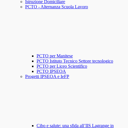
Istruzione Domiciliare
PCTO - Alternanza Scuola Lavoro
PCTO per Manitese
PCTO Istituto Tecnico Settore tecnologico
PCTO per Liceo Scientifico
PCTO IPSEOA
Progetti IPSEOA e IeFP
Cibo e salute: una sfida all’IIS Lagrange in