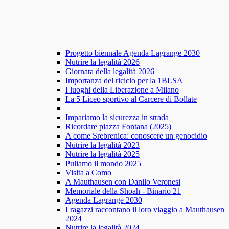
Progetto biennale Agenda Lagrange 2030
Nutrire la legalità 2026
Giornata della legalità 2026
Importanza del riciclo per la 1BLSA
I luoghi della Liberazione a Milano
La 5 Liceo sportivo al Carcere di Bollate
Impariamo la sicurezza in strada
Ricordare piazza Fontana (2025)
A come Srebrenica: conoscere un genocidio
Nutrire la legalità 2023
Nutrire la legalità 2025
Puliamo il mondo 2025
Visita a Como
A Mauthausen con Danilo Veronesi
Memoriale della Shoah - Binario 21
Agenda Lagrange 2030
I ragazzi raccontano il loro viaggio a Mauthausen
2024
Nutrire la legalità 2024