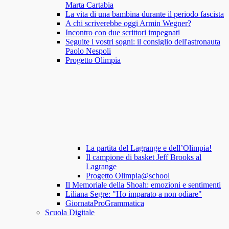
Marta Cartabia
La vita di una bambina durante il periodo fascista
A chi scriverebbe oggi Armin Wegner?
Incontro con due scrittori impegnati
Seguite i vostri sogni: il consiglio dell'astronauta
Paolo Nespoli
Progetto Olimpia
La partita del Lagrange e dell’Olimpia!
Il campione di basket Jeff Brooks al
Lagrange
Progetto Olimpia@school
Il Memoriale della Shoah: emozioni e sentimenti
Liliana Segre: "Ho imparato a non odiare"
GiornataProGrammatica
Scuola Digitale