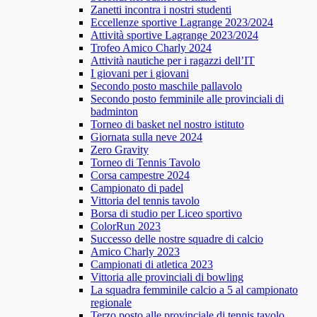
Zanetti incontra i nostri studenti
Eccellenze sportive Lagrange 2023/2024
Attività sportive Lagrange 2023/2024
Trofeo Amico Charly 2024
Attività nautiche per i ragazzi dell’IT
I giovani per i giovani
Secondo posto maschile pallavolo
Secondo posto femminile alle provinciali di
badminton
Torneo di basket nel nostro istituto
Giornata sulla neve 2024
Zero Gravity
Torneo di Tennis Tavolo
Corsa campestre 2024
Campionato di padel
Vittoria del tennis tavolo
Borsa di studio per Liceo sportivo
ColorRun 2023
Successo delle nostre squadre di calcio
Amico Charly 2023
Campionati di atletica 2023
Vittoria alle provinciali di bowling
La squadra femminile calcio a 5 al campionato
regionale
Terzo posto alle provinciale di tennis tavolo