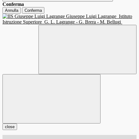
Conferma
Annulla
Conferma
Giuseppe Luigi Lagrange
Istituto
Istruzione Superiore
G. L. Lagrange - G. Brera - M. Bellugi
close