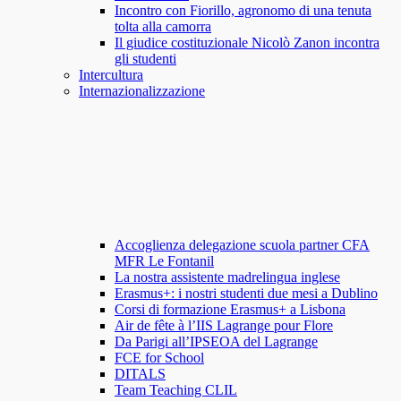
Incontro con Fiorillo, agronomo di una tenuta
tolta alla camorra
Il giudice costituzionale Nicolò Zanon incontra
gli studenti
Intercultura
Internazionalizzazione
Accoglienza delegazione scuola partner CFA
MFR Le Fontanil
La nostra assistente madrelingua inglese
Erasmus+: i nostri studenti due mesi a Dublino
Corsi di formazione Erasmus+ a Lisbona
Air de fête à l’IIS Lagrange pour Flore
Da Parigi all’IPSEOA del Lagrange
FCE for School
DITALS
Team Teaching CLIL