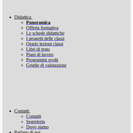
Didattica
Panoramica
Offerta formativa
Le schede didattiche
I progetti delle classi
Orario lezioni classi
Libri di testo
Piani di lavoro
Programmi svolti
Griglie di valutazione
Contatti
Contatti
Segreteria
Dove siamo
Parlano di noi