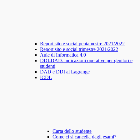
Report sito e social pentamestre 2021/2022
Report sito e social trimestre 2021/2022
Aule di Informatica 4.0
DDI-DAD: indicazioni operative per genitori e
studenti
DAD e DDI al Lagrange
ICDL
Carta dello studente
Come ci si cancella dagli esami?