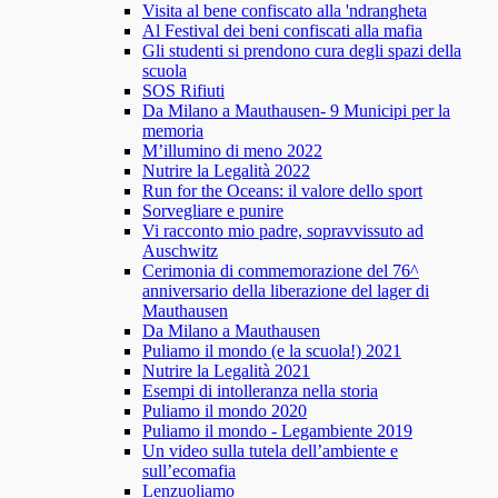
Visita al bene confiscato alla 'ndrangheta
Al Festival dei beni confiscati alla mafia
Gli studenti si prendono cura degli spazi della
scuola
SOS Rifiuti
Da Milano a Mauthausen- 9 Municipi per la
memoria
M’illumino di meno 2022
Nutrire la Legalità 2022
Run for the Oceans: il valore dello sport
Sorvegliare e punire
Vi racconto mio padre, sopravvissuto ad
Auschwitz
Cerimonia di commemorazione del 76^
anniversario della liberazione del lager di
Mauthausen
Da Milano a Mauthausen
Puliamo il mondo (e la scuola!) 2021
Nutrire la Legalità 2021
Esempi di intolleranza nella storia
Puliamo il mondo 2020
Puliamo il mondo - Legambiente 2019
Un video sulla tutela dell’ambiente e
sull’ecomafia
Lenzuoliamo