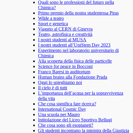
Quali sono le professioni del futuro nella
Chimica?
Primo premio della nostra studentessa Piras
Wilde a teatro
Sport e genetica
Viaggio al CERN di Ginevra
Teatro, astrofisica e creatività
I nostri studenti al MUSA
I nostri studenti all’UniStem Day 2023
Esperimento nel laboratorio universitario di
Chimica
Alla scoperta della fisica delle particelle
Science for peace in Bocconi
Franco Baresi in auditorium
Human brains alla Fondazione Prada
Oggi lo spieghiamo noi
Il cielo è di tutti
L’importanza dell’acqua per la sopravvivenza
della vita
Che cosa significa fare ricerca?
International Cosmic Day
Una scuola per Mauro
Intitolazione del Liceo Sportivo Bellugi
Che cosa sono gli esopianeti?
Gli studenti incontrano la ministra della Giustizia