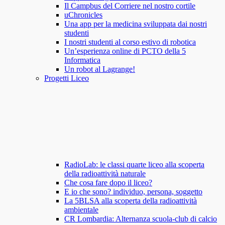
Il Campbus del Corriere nel nostro cortile
uChronicles
Una app per la medicina sviluppata dai nostri
studenti
I nostri studenti al corso estivo di robotica
Un’esperienza online di PCTO della 5
Informatica
Un robot al Lagrange!
Progetti Liceo
RadioLab: le classi quarte liceo alla scoperta
della radioattività naturale
Che cosa fare dopo il liceo?
E io che sono? individuo, persona, soggetto
La 5BLSA alla scoperta della radioattività
ambientale
CR Lombardia: Alternanza scuola-club di calcio