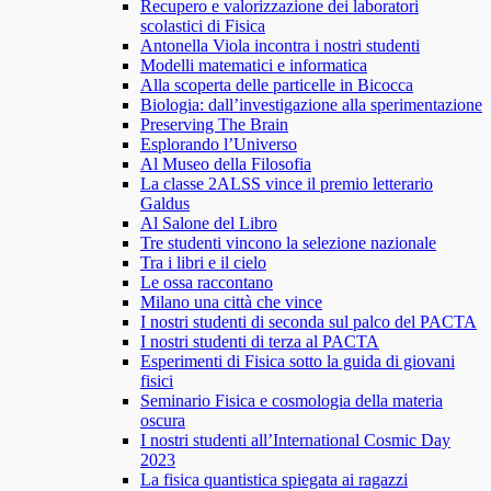
Recupero e valorizzazione dei laboratori
scolastici di Fisica
Antonella Viola incontra i nostri studenti
Modelli matematici e informatica
Alla scoperta delle particelle in Bicocca
Biologia: dall’investigazione alla sperimentazione
Preserving The Brain
Esplorando l’Universo
Al Museo della Filosofia
La classe 2ALSS vince il premio letterario
Galdus
Al Salone del Libro
Tre studenti vincono la selezione nazionale
Tra i libri e il cielo
Le ossa raccontano
Milano una città che vince
I nostri studenti di seconda sul palco del PACTA
I nostri studenti di terza al PACTA
Esperimenti di Fisica sotto la guida di giovani
fisici
Seminario Fisica e cosmologia della materia
oscura
I nostri studenti all’International Cosmic Day
2023
La fisica quantistica spiegata ai ragazzi