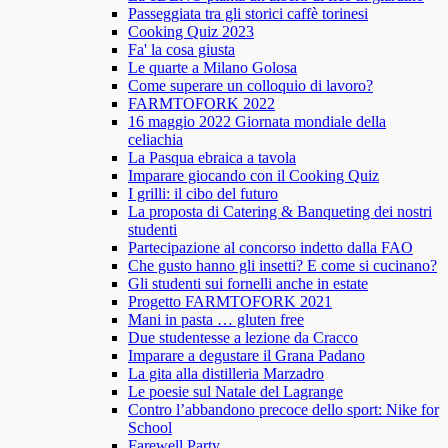
Passeggiata tra gli storici caffè torinesi
Cooking Quiz 2023
Fa' la cosa giusta
Le quarte a Milano Golosa
Come superare un colloquio di lavoro?
FARMTOFORK 2022
16 maggio 2022 Giornata mondiale della
celiachia
La Pasqua ebraica a tavola
Imparare giocando con il Cooking Quiz
I grilli: il cibo del futuro
La proposta di Catering & Banqueting dei nostri
studenti
Partecipazione al concorso indetto dalla FAO
Che gusto hanno gli insetti? E come si cucinano?
Gli studenti sui fornelli anche in estate
Progetto FARMTOFORK 2021
Mani in pasta … gluten free
Due studentesse a lezione da Cracco
Imparare a degustare il Grana Padano
La gita alla distilleria Marzadro
Le poesie sul Natale del Lagrange
Contro l’abbandono precoce dello sport: Nike for
School
Farewell Party