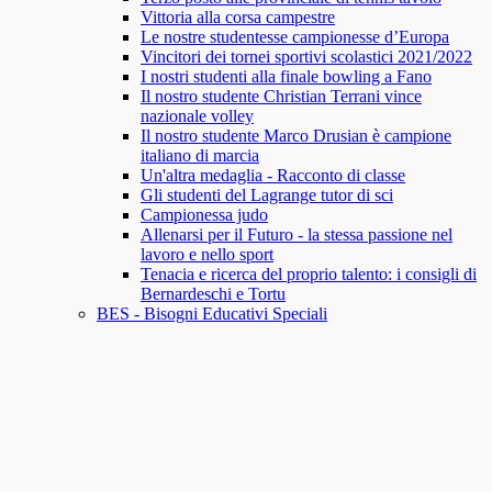
Vittoria alla corsa campestre
Le nostre studentesse campionesse d’Europa
Vincitori dei tornei sportivi scolastici 2021/2022
I nostri studenti alla finale bowling a Fano
Il nostro studente Christian Terrani vince
nazionale volley
Il nostro studente Marco Drusian è campione
italiano di marcia
Un'altra medaglia - Racconto di classe
Gli studenti del Lagrange tutor di sci
Campionessa judo
Allenarsi per il Futuro - la stessa passione nel
lavoro e nello sport
Tenacia e ricerca del proprio talento: i consigli di
Bernardeschi e Tortu
BES - Bisogni Educativi Speciali