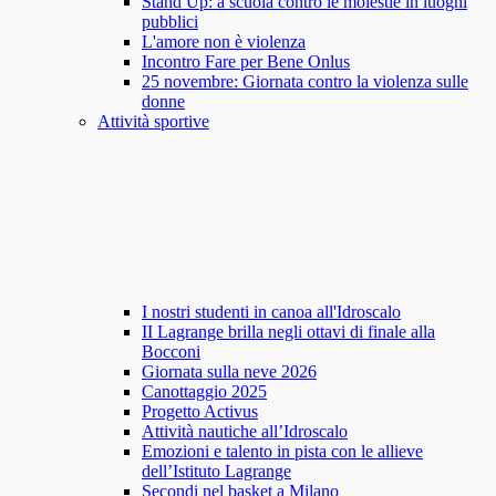
Stand Up: a scuola contro le molestie in luoghi
pubblici
L'amore non è violenza
Incontro Fare per Bene Onlus
25 novembre: Giornata contro la violenza sulle
donne
Attività sportive
I nostri studenti in canoa all'Idroscalo
II Lagrange brilla negli ottavi di finale alla
Bocconi
Giornata sulla neve 2026
Canottaggio 2025
Progetto Activus
Attività nautiche all’Idroscalo
Emozioni e talento in pista con le allieve
dell’Istituto Lagrange
Secondi nel basket a Milano