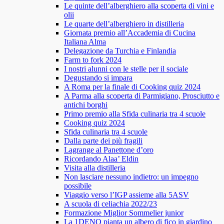
Le quinte dell’alberghiero alla scoperta di vini e
olii
Le quarte dell’alberghiero in distilleria
Giornata premio all’Accademia di Cucina
Italiana Alma
Delegazione da Turchia e Finlandia
Farm to fork 2024
I nostri alunni con le stelle per il sociale
Degustando si impara
A Roma per la finale di Cooking quiz 2024
A Parma alla scoperta di Parmigiano, Prosciutto e
antichi borghi
Primo premio alla Sfida culinaria tra 4 scuole
Cooking quiz 2024
Sfida culinaria tra 4 scuole
Dalla parte dei più fragili
Lagrange al Panettone d’oro
Ricordando Alaa’ Eldin
Visita alla distilleria
Non lasciare nessuno indietro: un impegno
possibile
Viaggio verso l’IGP assieme alla 5ASV
A scuola di celiachia 2022/23
Formazione Miglior Sommelier junior
La 1DENO pianta un albero di fico in giardino