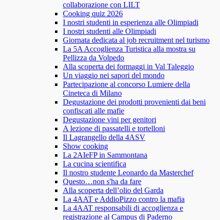
collaborazione con LILT
Cooking quiz 2026
I nostri studenti in esperienza alle Olimpiadi
I nostri studenti alle Olimpiadi
Giornata dedicata al job recruitment nel turismo
La 5A Accoglienza Turistica alla mostra su
Pellizza da Volpedo
Alla scoperta dei formaggi in Val Taleggio
Un viaggio nei sapori del mondo
Partecipazione al concorso Lumiere della
Cineteca di Milano
Degustazione dei prodotti provenienti dai beni
confiscati alle mafie
Degustazione vini per genitori
A lezione di passatelli e tortelloni
Il Lagrangello della 4ASV
Show cooking
La 2AIeFP in Sammontana
La cucina scientifica
Il nostro studente Leonardo da Masterchef
Questo…non s'ha da fare
Alla scoperta dell’olio del Garda
La 4AAT e AddioPizzo contro la mafia
La 4AAT responsabili di accoglienza e
registrazione al Campus di Paderno