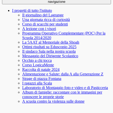
navigazione
I progetti di tutto l'istituto
Il giornalino del Lagrange
Una giornata ricca di curiosità
Corso di scacchi per studenti
A lezione con i visori
Programma Operativo Complementare (POC) Per la
Scuola 2014/2020
La 5AAT al Memoriale della Shoah
Ottimi risultati su Eduscopio 2025
Il sindaco Sala nella nostra scuola
Messaggio del Dirigente Scolastico
Occhio a chi tocca
Corso LogicaMente
Raccolta di natale 2024
Alimentazione e Salute: dalla A alla Generazione Z
Strage di piazza Fontana
I ragazzi alla Scala
Laboratorio di Montaggio foto e video e di Pasticceria
Album di famiglie: raccontare con le immagini per
conoscere le proprie storie
A scuola contro la violenza sulle donne