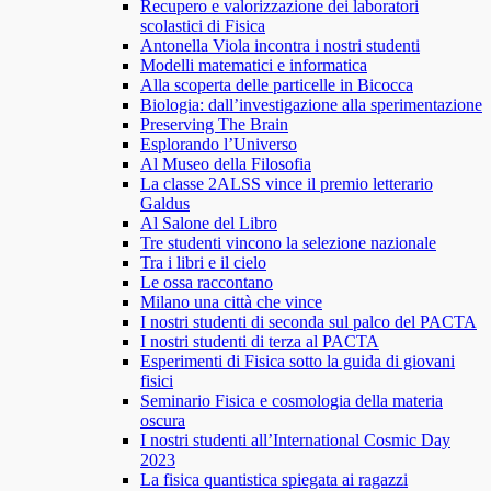
Recupero e valorizzazione dei laboratori
scolastici di Fisica
Antonella Viola incontra i nostri studenti
Modelli matematici e informatica
Alla scoperta delle particelle in Bicocca
Biologia: dall’investigazione alla sperimentazione
Preserving The Brain
Esplorando l’Universo
Al Museo della Filosofia
La classe 2ALSS vince il premio letterario
Galdus
Al Salone del Libro
Tre studenti vincono la selezione nazionale
Tra i libri e il cielo
Le ossa raccontano
Milano una città che vince
I nostri studenti di seconda sul palco del PACTA
I nostri studenti di terza al PACTA
Esperimenti di Fisica sotto la guida di giovani
fisici
Seminario Fisica e cosmologia della materia
oscura
I nostri studenti all’International Cosmic Day
2023
La fisica quantistica spiegata ai ragazzi