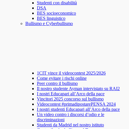
Studenti con disabilità
DSA
BES socioeconomico
BES linguistico
Bullismo e Cyberbullismo
1CIT vince il videocontest 2025/2026
Come evitare i rischi online
Peer contro il bullismo
Il nostro studente Ayman intervistato su RAI2
I nostri Educapari all’Arco della pace
Vincitori 2025 concorso sul bullismo
Videocontest #primadipostarePENSA 2024
I nostri studenti Educapari all’Arco della pace
Un video contro i discorsi d’odio e le
discriminazioni
Studenti da Madrid nel nostro istituto