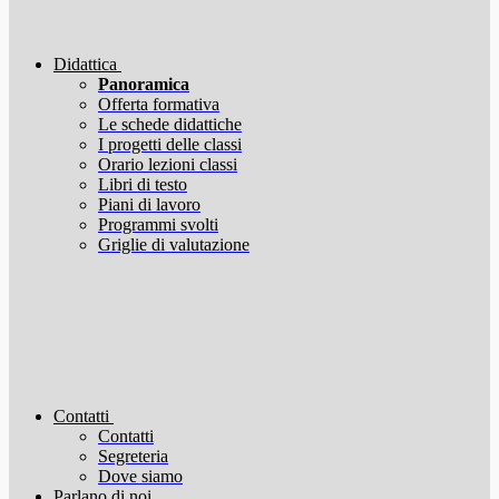
Didattica
Panoramica
Offerta formativa
Le schede didattiche
I progetti delle classi
Orario lezioni classi
Libri di testo
Piani di lavoro
Programmi svolti
Griglie di valutazione
Contatti
Contatti
Segreteria
Dove siamo
Parlano di noi