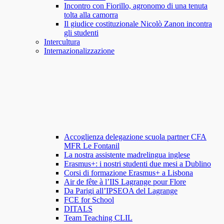
Incontro con Fiorillo, agronomo di una tenuta
tolta alla camorra
Il giudice costituzionale Nicolò Zanon incontra
gli studenti
Intercultura
Internazionalizzazione
Accoglienza delegazione scuola partner CFA
MFR Le Fontanil
La nostra assistente madrelingua inglese
Erasmus+: i nostri studenti due mesi a Dublino
Corsi di formazione Erasmus+ a Lisbona
Air de fête à l’IIS Lagrange pour Flore
Da Parigi all’IPSEOA del Lagrange
FCE for School
DITALS
Team Teaching CLIL