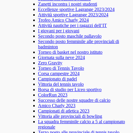
Zanetti incontra i nostri studenti
Eccellenze sportive Lagrange 2023/2024
Attività sportive Lagrange 2023/2024
Trofeo Amico Charly 2024
Attività nautiche per i ragazzi dell’IT
I giovani per i giovani
Secondo posto maschile pallavolo
Secondo posto femminile alle provinciali di
badminton
Torneo di basket nel nostro istituto
Giornata sulla neve 2024
Zero Gravity
Torneo di Tennis Tavolo
Corsa campestre 2024
Campionato di padel
Vittoria del tennis tavolo
Borsa di studio per Liceo sportivo
ColorRun 2023
Successo delle nostre squadre di calcio
Amico Charly 2023
Campionati di atletica 2023
Vittoria alle provinciali di bowling
La squadra femminile calcio a 5 al campionato
regionale
Terzo posto alle provinciale di tennis tavolo