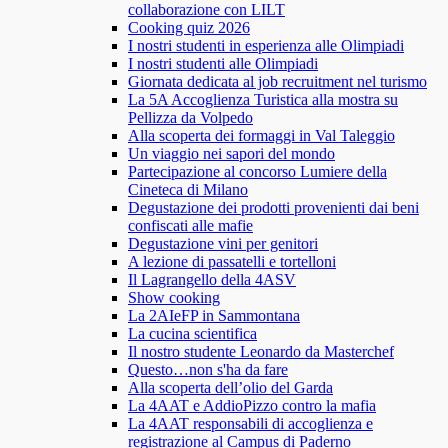
collaborazione con LILT
Cooking quiz 2026
I nostri studenti in esperienza alle Olimpiadi
I nostri studenti alle Olimpiadi
Giornata dedicata al job recruitment nel turismo
La 5A Accoglienza Turistica alla mostra su
Pellizza da Volpedo
Alla scoperta dei formaggi in Val Taleggio
Un viaggio nei sapori del mondo
Partecipazione al concorso Lumiere della
Cineteca di Milano
Degustazione dei prodotti provenienti dai beni
confiscati alle mafie
Degustazione vini per genitori
A lezione di passatelli e tortelloni
Il Lagrangello della 4ASV
Show cooking
La 2AIeFP in Sammontana
La cucina scientifica
Il nostro studente Leonardo da Masterchef
Questo…non s'ha da fare
Alla scoperta dell’olio del Garda
La 4AAT e AddioPizzo contro la mafia
La 4AAT responsabili di accoglienza e
registrazione al Campus di Paderno