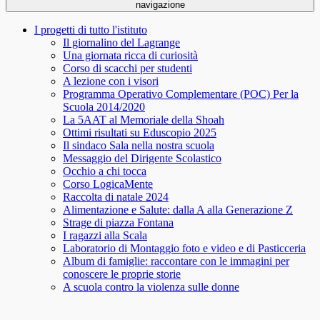
navigazione
I progetti di tutto l'istituto
Il giornalino del Lagrange
Una giornata ricca di curiosità
Corso di scacchi per studenti
A lezione con i visori
Programma Operativo Complementare (POC) Per la
Scuola 2014/2020
La 5AAT al Memoriale della Shoah
Ottimi risultati su Eduscopio 2025
Il sindaco Sala nella nostra scuola
Messaggio del Dirigente Scolastico
Occhio a chi tocca
Corso LogicaMente
Raccolta di natale 2024
Alimentazione e Salute: dalla A alla Generazione Z
Strage di piazza Fontana
I ragazzi alla Scala
Laboratorio di Montaggio foto e video e di Pasticceria
Album di famiglie: raccontare con le immagini per
conoscere le proprie storie
A scuola contro la violenza sulle donne