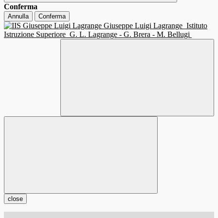
Conferma
Annulla
Conferma
Giuseppe Luigi Lagrange
Istituto
Istruzione Superiore
G. L. Lagrange - G. Brera - M. Bellugi
close