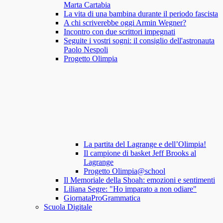
Marta Cartabia
La vita di una bambina durante il periodo fascista
A chi scriverebbe oggi Armin Wegner?
Incontro con due scrittori impegnati
Seguite i vostri sogni: il consiglio dell'astronauta
Paolo Nespoli
Progetto Olimpia
La partita del Lagrange e dell’Olimpia!
Il campione di basket Jeff Brooks al
Lagrange
Progetto Olimpia@school
Il Memoriale della Shoah: emozioni e sentimenti
Liliana Segre: "Ho imparato a non odiare"
GiornataProGrammatica
Scuola Digitale