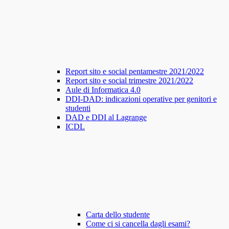
Report sito e social pentamestre 2021/2022
Report sito e social trimestre 2021/2022
Aule di Informatica 4.0
DDI-DAD: indicazioni operative per genitori e
studenti
DAD e DDI al Lagrange
ICDL
Carta dello studente
Come ci si cancella dagli esami?