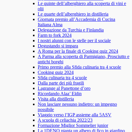
Le quinte dell’alberghiero alla scoperta di vini e
olii
Le quarte dell’alberghiero in distilleria
Giornata premio all’Accademia di Cucina
Italiana Alma
Delegazione da Turchia e Finlandia
Farm to fork 2024
I nostri alunni con le stelle per il sociale
Degustando si impara
A Roma per la finale di Cooking quiz 2024
A Parma alla scoperta di Parmigiano, Prosciutto e
antichi borghi
Primo premio alla Sfida culinaria tra 4 scuole
Cooking quiz 2024
Sfida culinaria tra 4 scuole
Dalla parte dei più fragili
Lagrange al Panettone d’oro
Ricordando Alaa’ Eldin
Visita alla distilleria
Non lasciare nessuno indietro: un impegno
possibile
Viaggio verso l’IGP assieme alla 5ASV
A scuola di celiachia 2022/23
Formazione Miglior Sommelier junior
La 1DENO pianta un albero di fico in giardino