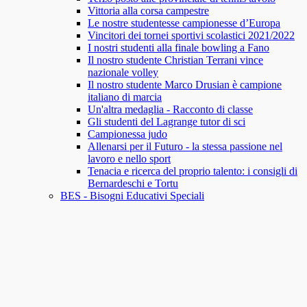
Vittoria alla corsa campestre
Le nostre studentesse campionesse d’Europa
Vincitori dei tornei sportivi scolastici 2021/2022
I nostri studenti alla finale bowling a Fano
Il nostro studente Christian Terrani vince
nazionale volley
Il nostro studente Marco Drusian è campione
italiano di marcia
Un'altra medaglia - Racconto di classe
Gli studenti del Lagrange tutor di sci
Campionessa judo
Allenarsi per il Futuro - la stessa passione nel
lavoro e nello sport
Tenacia e ricerca del proprio talento: i consigli di
Bernardeschi e Tortu
BES - Bisogni Educativi Speciali