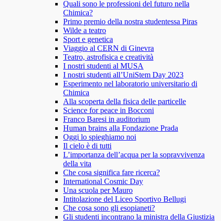
Quali sono le professioni del futuro nella
Chimica?
Primo premio della nostra studentessa Piras
Wilde a teatro
Sport e genetica
Viaggio al CERN di Ginevra
Teatro, astrofisica e creatività
I nostri studenti al MUSA
I nostri studenti all’UniStem Day 2023
Esperimento nel laboratorio universitario di
Chimica
Alla scoperta della fisica delle particelle
Science for peace in Bocconi
Franco Baresi in auditorium
Human brains alla Fondazione Prada
Oggi lo spieghiamo noi
Il cielo è di tutti
L’importanza dell’acqua per la sopravvivenza
della vita
Che cosa significa fare ricerca?
International Cosmic Day
Una scuola per Mauro
Intitolazione del Liceo Sportivo Bellugi
Che cosa sono gli esopianeti?
Gli studenti incontrano la ministra della Giustizia