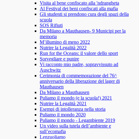
Visita al bene confiscato alla 'ndrangheta
Al Festival dei beni confiscati alla mafia
Gli studenti si prendono cura degli spazi della
scuola
SOS Rifiuti
Da Milano a Mauthausen- 9 Municipi per la
memoria
M’illumino di meno 2022
Nutrire la Legalità 2022
Run for the Oceans: il valore dello sport
Sorvegliare e punire
Vi racconto mio padre, sopravvissuto ad
Auschwitz
Cerimonia di commemorazione del 76^
anniversario della liberazione del lager di
Mauthausen
Da Milano a Mauthausen
Puliamo il mondo (e la scuola!) 2021
Nutrire la Legalità 2021
Esempi di intolleranza nella storia
Puliamo il mondo 2020
Puliamo il mondo - Legambiente 2019
Un video sulla tutela dell’ambiente e
sull’ecomafia
Lenzuoliamo