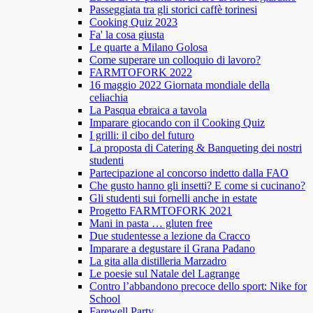
Passeggiata tra gli storici caffè torinesi
Cooking Quiz 2023
Fa' la cosa giusta
Le quarte a Milano Golosa
Come superare un colloquio di lavoro?
FARMTOFORK 2022
16 maggio 2022 Giornata mondiale della
celiachia
La Pasqua ebraica a tavola
Imparare giocando con il Cooking Quiz
I grilli: il cibo del futuro
La proposta di Catering & Banqueting dei nostri
studenti
Partecipazione al concorso indetto dalla FAO
Che gusto hanno gli insetti? E come si cucinano?
Gli studenti sui fornelli anche in estate
Progetto FARMTOFORK 2021
Mani in pasta … gluten free
Due studentesse a lezione da Cracco
Imparare a degustare il Grana Padano
La gita alla distilleria Marzadro
Le poesie sul Natale del Lagrange
Contro l’abbandono precoce dello sport: Nike for
School
Farewell Party