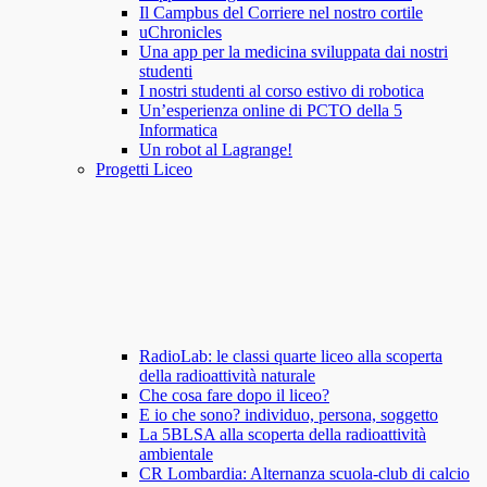
Il Campbus del Corriere nel nostro cortile
uChronicles
Una app per la medicina sviluppata dai nostri
studenti
I nostri studenti al corso estivo di robotica
Un’esperienza online di PCTO della 5
Informatica
Un robot al Lagrange!
Progetti Liceo
RadioLab: le classi quarte liceo alla scoperta
della radioattività naturale
Che cosa fare dopo il liceo?
E io che sono? individuo, persona, soggetto
La 5BLSA alla scoperta della radioattività
ambientale
CR Lombardia: Alternanza scuola-club di calcio