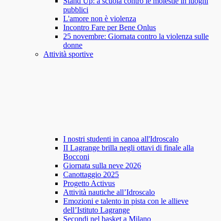
Stand Up: a scuola contro le molestie in luoghi
pubblici
L'amore non è violenza
Incontro Fare per Bene Onlus
25 novembre: Giornata contro la violenza sulle
donne
Attività sportive
I nostri studenti in canoa all'Idroscalo
II Lagrange brilla negli ottavi di finale alla
Bocconi
Giornata sulla neve 2026
Canottaggio 2025
Progetto Activus
Attività nautiche all’Idroscalo
Emozioni e talento in pista con le allieve
dell’Istituto Lagrange
Secondi nel basket a Milano