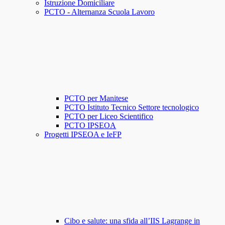
Istruzione Domiciliare
PCTO - Alternanza Scuola Lavoro
PCTO per Manitese
PCTO Istituto Tecnico Settore tecnologico
PCTO per Liceo Scientifico
PCTO IPSEOA
Progetti IPSEOA e IeFP
Cibo e salute: una sfida all’IIS Lagrange in