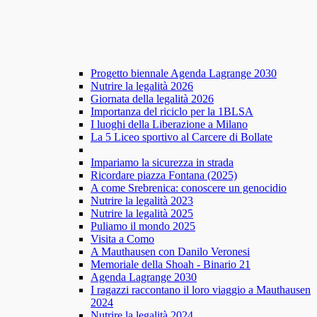
Progetto biennale Agenda Lagrange 2030
Nutrire la legalità 2026
Giornata della legalità 2026
Importanza del riciclo per la 1BLSA
I luoghi della Liberazione a Milano
La 5 Liceo sportivo al Carcere di Bollate
Impariamo la sicurezza in strada
Ricordare piazza Fontana (2025)
A come Srebrenica: conoscere un genocidio
Nutrire la legalità 2023
Nutrire la legalità 2025
Puliamo il mondo 2025
Visita a Como
A Mauthausen con Danilo Veronesi
Memoriale della Shoah - Binario 21
Agenda Lagrange 2030
I ragazzi raccontano il loro viaggio a Mauthausen
2024
Nutrire la legalità 2024