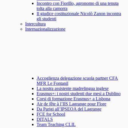
Incontro con Fiorillo, agronomo di una tenuta
tolta alla camorra
Il giudice costituzionale Nicolò Zanon incontra
gli studenti
Intercultura
Internazionalizzazione
Accoglienza delegazione scuola partner CFA
MFR Le Fontanil
La nostra assistente madrelingua inglese
Erasmus+: i nostri studenti due mesi a Dublino
Corsi di formazione Erasmus+ a Lisbona
Air de fête à l’IIS Lagrange pour Flore
Da Parigi all’IPSEOA del Lagrange
FCE for School
DITALS
Team Teaching CLIL