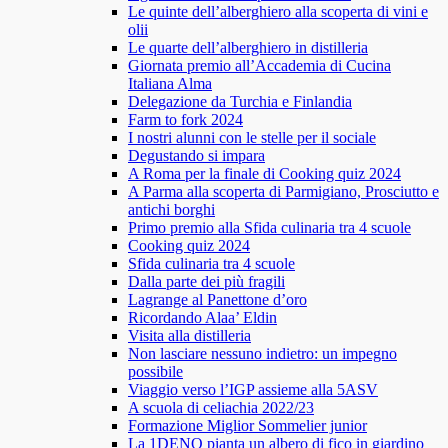
Le quinte dell’alberghiero alla scoperta di vini e
olii
Le quarte dell’alberghiero in distilleria
Giornata premio all’Accademia di Cucina
Italiana Alma
Delegazione da Turchia e Finlandia
Farm to fork 2024
I nostri alunni con le stelle per il sociale
Degustando si impara
A Roma per la finale di Cooking quiz 2024
A Parma alla scoperta di Parmigiano, Prosciutto e
antichi borghi
Primo premio alla Sfida culinaria tra 4 scuole
Cooking quiz 2024
Sfida culinaria tra 4 scuole
Dalla parte dei più fragili
Lagrange al Panettone d’oro
Ricordando Alaa’ Eldin
Visita alla distilleria
Non lasciare nessuno indietro: un impegno
possibile
Viaggio verso l’IGP assieme alla 5ASV
A scuola di celiachia 2022/23
Formazione Miglior Sommelier junior
La 1DENO pianta un albero di fico in giardino