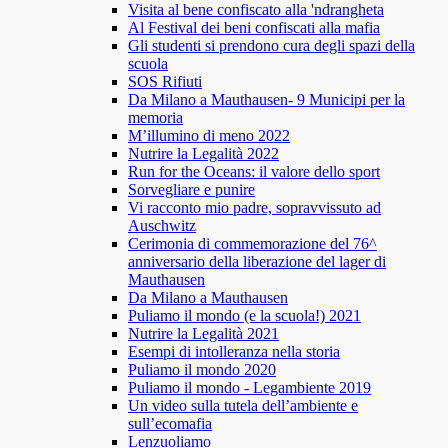
Visita al bene confiscato alla 'ndrangheta
Al Festival dei beni confiscati alla mafia
Gli studenti si prendono cura degli spazi della
scuola
SOS Rifiuti
Da Milano a Mauthausen- 9 Municipi per la
memoria
M’illumino di meno 2022
Nutrire la Legalità 2022
Run for the Oceans: il valore dello sport
Sorvegliare e punire
Vi racconto mio padre, sopravvissuto ad
Auschwitz
Cerimonia di commemorazione del 76^
anniversario della liberazione del lager di
Mauthausen
Da Milano a Mauthausen
Puliamo il mondo (e la scuola!) 2021
Nutrire la Legalità 2021
Esempi di intolleranza nella storia
Puliamo il mondo 2020
Puliamo il mondo - Legambiente 2019
Un video sulla tutela dell’ambiente e
sull’ecomafia
Lenzuoliamo