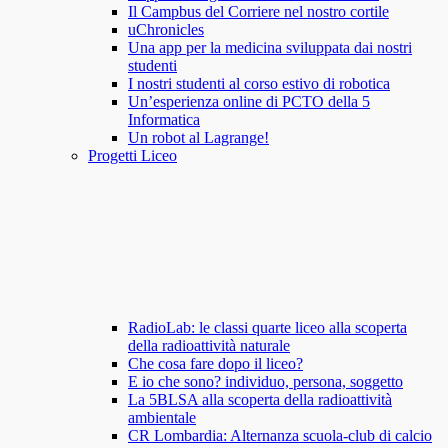
Il Campbus del Corriere nel nostro cortile
uChronicles
Una app per la medicina sviluppata dai nostri
studenti
I nostri studenti al corso estivo di robotica
Un’esperienza online di PCTO della 5
Informatica
Un robot al Lagrange!
Progetti Liceo
RadioLab: le classi quarte liceo alla scoperta
della radioattività naturale
Che cosa fare dopo il liceo?
E io che sono? individuo, persona, soggetto
La 5BLSA alla scoperta della radioattività
ambientale
CR Lombardia: Alternanza scuola-club di calcio