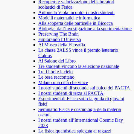
Recupero e valorizzazione dei laboratori
scolastici di Fisica
Antonella Viola incontra i nostri studenti
Modelli matematici e informatica
Alla scoperta delle particelle in Bicocca
Biologia: dall’investigazione alla sperimentazione
Preserving The Brain
Esplorando l’Universo
Al Museo della Filosofia
La classe 2ALSS vince il premio letterario
Galdus
Al Salone del Libro
Tre studenti vincono la selezione nazionale
Tra i libri e il cielo
Le ossa raccontano
Milano una città che vince
I nostri studenti di seconda sul palco del PACTA
I nostri studenti di terza al PACTA
Esperimenti di Fisica sotto la guida di giovani
fisici
Seminario Fisica e cosmologia della materia
oscura
I nostri studenti all’International Cosmic Day
2023
La fisica quantistica spiegata ai ragazzi