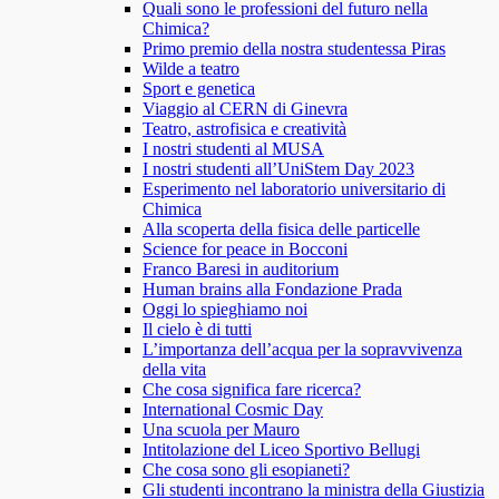
Quali sono le professioni del futuro nella
Chimica?
Primo premio della nostra studentessa Piras
Wilde a teatro
Sport e genetica
Viaggio al CERN di Ginevra
Teatro, astrofisica e creatività
I nostri studenti al MUSA
I nostri studenti all’UniStem Day 2023
Esperimento nel laboratorio universitario di
Chimica
Alla scoperta della fisica delle particelle
Science for peace in Bocconi
Franco Baresi in auditorium
Human brains alla Fondazione Prada
Oggi lo spieghiamo noi
Il cielo è di tutti
L’importanza dell’acqua per la sopravvivenza
della vita
Che cosa significa fare ricerca?
International Cosmic Day
Una scuola per Mauro
Intitolazione del Liceo Sportivo Bellugi
Che cosa sono gli esopianeti?
Gli studenti incontrano la ministra della Giustizia