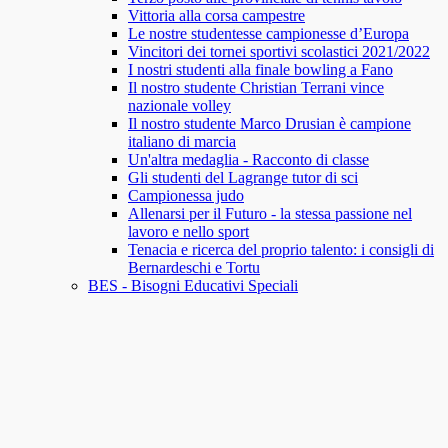
Vittoria alla corsa campestre
Le nostre studentesse campionesse d’Europa
Vincitori dei tornei sportivi scolastici 2021/2022
I nostri studenti alla finale bowling a Fano
Il nostro studente Christian Terrani vince
nazionale volley
Il nostro studente Marco Drusian è campione
italiano di marcia
Un'altra medaglia - Racconto di classe
Gli studenti del Lagrange tutor di sci
Campionessa judo
Allenarsi per il Futuro - la stessa passione nel
lavoro e nello sport
Tenacia e ricerca del proprio talento: i consigli di
Bernardeschi e Tortu
BES - Bisogni Educativi Speciali