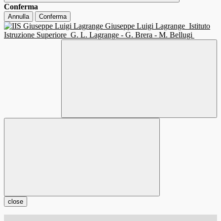
Conferma
Annulla
Conferma
Giuseppe Luigi Lagrange
Istituto
Istruzione Superiore
G. L. Lagrange - G. Brera - M. Bellugi
close