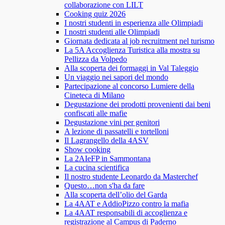
collaborazione con LILT
Cooking quiz 2026
I nostri studenti in esperienza alle Olimpiadi
I nostri studenti alle Olimpiadi
Giornata dedicata al job recruitment nel turismo
La 5A Accoglienza Turistica alla mostra su
Pellizza da Volpedo
Alla scoperta dei formaggi in Val Taleggio
Un viaggio nei sapori del mondo
Partecipazione al concorso Lumiere della
Cineteca di Milano
Degustazione dei prodotti provenienti dai beni
confiscati alle mafie
Degustazione vini per genitori
A lezione di passatelli e tortelloni
Il Lagrangello della 4ASV
Show cooking
La 2AIeFP in Sammontana
La cucina scientifica
Il nostro studente Leonardo da Masterchef
Questo…non s'ha da fare
Alla scoperta dell’olio del Garda
La 4AAT e AddioPizzo contro la mafia
La 4AAT responsabili di accoglienza e
registrazione al Campus di Paderno