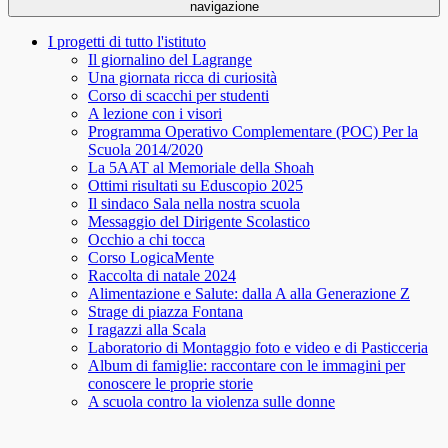
navigazione
I progetti di tutto l'istituto
Il giornalino del Lagrange
Una giornata ricca di curiosità
Corso di scacchi per studenti
A lezione con i visori
Programma Operativo Complementare (POC) Per la
Scuola 2014/2020
La 5AAT al Memoriale della Shoah
Ottimi risultati su Eduscopio 2025
Il sindaco Sala nella nostra scuola
Messaggio del Dirigente Scolastico
Occhio a chi tocca
Corso LogicaMente
Raccolta di natale 2024
Alimentazione e Salute: dalla A alla Generazione Z
Strage di piazza Fontana
I ragazzi alla Scala
Laboratorio di Montaggio foto e video e di Pasticceria
Album di famiglie: raccontare con le immagini per
conoscere le proprie storie
A scuola contro la violenza sulle donne