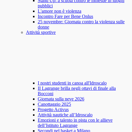
Stand Up: a scuola contro le molestie in luoghi
pubblici
L'amore non è violenza
Incontro Fare per Bene Onlus
25 novembre: Giornata contro la violenza sulle
donne
Attività sportive
I nostri studenti in canoa all'Idroscalo
II Lagrange brilla negli ottavi di finale alla
Bocconi
Giornata sulla neve 2026
Canottaggio 2025
Progetto Activus
Attività nautiche all’Idroscalo
Emozioni e talento in pista con le allieve
dell’Istituto Lagrange
Secondi nel basket a Milano