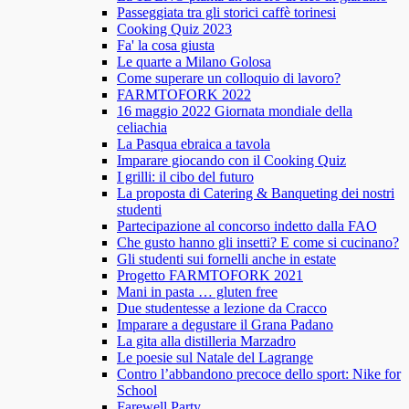
Passeggiata tra gli storici caffè torinesi
Cooking Quiz 2023
Fa' la cosa giusta
Le quarte a Milano Golosa
Come superare un colloquio di lavoro?
FARMTOFORK 2022
16 maggio 2022 Giornata mondiale della
celiachia
La Pasqua ebraica a tavola
Imparare giocando con il Cooking Quiz
I grilli: il cibo del futuro
La proposta di Catering & Banqueting dei nostri
studenti
Partecipazione al concorso indetto dalla FAO
Che gusto hanno gli insetti? E come si cucinano?
Gli studenti sui fornelli anche in estate
Progetto FARMTOFORK 2021
Mani in pasta … gluten free
Due studentesse a lezione da Cracco
Imparare a degustare il Grana Padano
La gita alla distilleria Marzadro
Le poesie sul Natale del Lagrange
Contro l’abbandono precoce dello sport: Nike for
School
Farewell Party