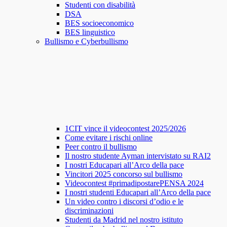
Studenti con disabilità
DSA
BES socioeconomico
BES linguistico
Bullismo e Cyberbullismo
1CIT vince il videocontest 2025/2026
Come evitare i rischi online
Peer contro il bullismo
Il nostro studente Ayman intervistato su RAI2
I nostri Educapari all’Arco della pace
Vincitori 2025 concorso sul bullismo
Videocontest #primadipostarePENSA 2024
I nostri studenti Educapari all’Arco della pace
Un video contro i discorsi d’odio e le
discriminazioni
Studenti da Madrid nel nostro istituto