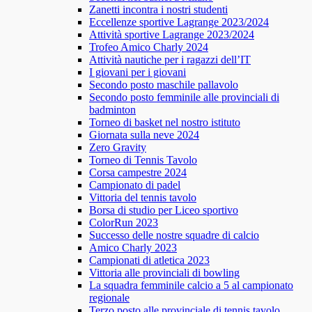
Zanetti incontra i nostri studenti
Eccellenze sportive Lagrange 2023/2024
Attività sportive Lagrange 2023/2024
Trofeo Amico Charly 2024
Attività nautiche per i ragazzi dell’IT
I giovani per i giovani
Secondo posto maschile pallavolo
Secondo posto femminile alle provinciali di
badminton
Torneo di basket nel nostro istituto
Giornata sulla neve 2024
Zero Gravity
Torneo di Tennis Tavolo
Corsa campestre 2024
Campionato di padel
Vittoria del tennis tavolo
Borsa di studio per Liceo sportivo
ColorRun 2023
Successo delle nostre squadre di calcio
Amico Charly 2023
Campionati di atletica 2023
Vittoria alle provinciali di bowling
La squadra femminile calcio a 5 al campionato
regionale
Terzo posto alle provinciale di tennis tavolo