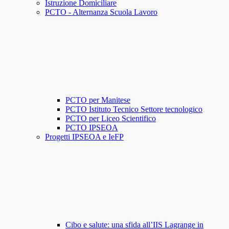
Istruzione Domiciliare
PCTO - Alternanza Scuola Lavoro
PCTO per Manitese
PCTO Istituto Tecnico Settore tecnologico
PCTO per Liceo Scientifico
PCTO IPSEOA
Progetti IPSEOA e IeFP
Cibo e salute: una sfida all’IIS Lagrange in