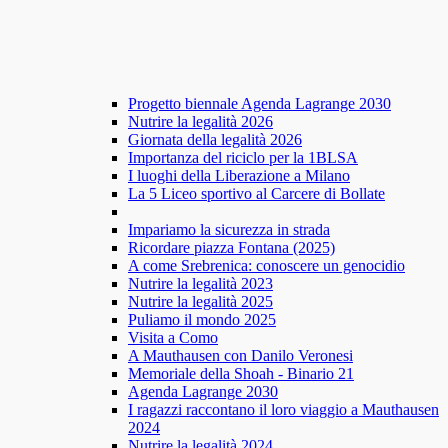
Progetto biennale Agenda Lagrange 2030
Nutrire la legalità 2026
Giornata della legalità 2026
Importanza del riciclo per la 1BLSA
I luoghi della Liberazione a Milano
La 5 Liceo sportivo al Carcere di Bollate
Impariamo la sicurezza in strada
Ricordare piazza Fontana (2025)
A come Srebrenica: conoscere un genocidio
Nutrire la legalità 2023
Nutrire la legalità 2025
Puliamo il mondo 2025
Visita a Como
A Mauthausen con Danilo Veronesi
Memoriale della Shoah - Binario 21
Agenda Lagrange 2030
I ragazzi raccontano il loro viaggio a Mauthausen
2024
Nutrire la legalità 2024