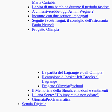
Marta Cartabia
La vita di una bambina durante il periodo fascista
A chi scriverebbe oggi Armin Wegner?
Incontro con due scrittori impegnati
Seguite i vostri sogni: il consiglio dell'astronauta
Paolo Nespoli
Progetto Olimpia
La partita del Lagrange e dell’Olimpia!
Il campione di basket Jeff Brooks al
Lagrange
Progetto Olimpia@school
Il Memoriale della Shoah: emozioni e sentimenti
Liliana Segre: "Ho imparato a non odiare"
GiornataProGrammatica
Scuola Digitale