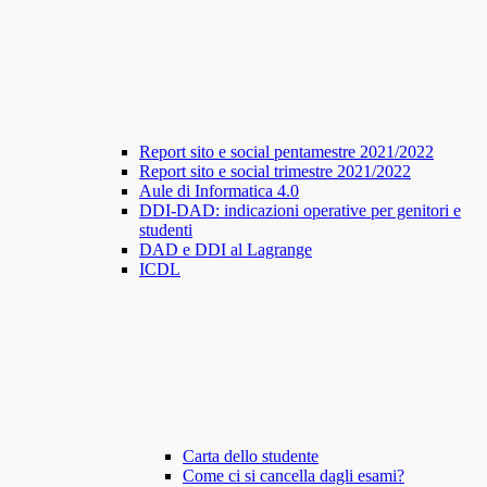
Report sito e social pentamestre 2021/2022
Report sito e social trimestre 2021/2022
Aule di Informatica 4.0
DDI-DAD: indicazioni operative per genitori e
studenti
DAD e DDI al Lagrange
ICDL
Carta dello studente
Come ci si cancella dagli esami?