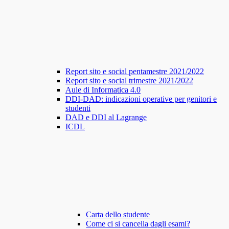
Report sito e social pentamestre 2021/2022
Report sito e social trimestre 2021/2022
Aule di Informatica 4.0
DDI-DAD: indicazioni operative per genitori e
studenti
DAD e DDI al Lagrange
ICDL
Carta dello studente
Come ci si cancella dagli esami?