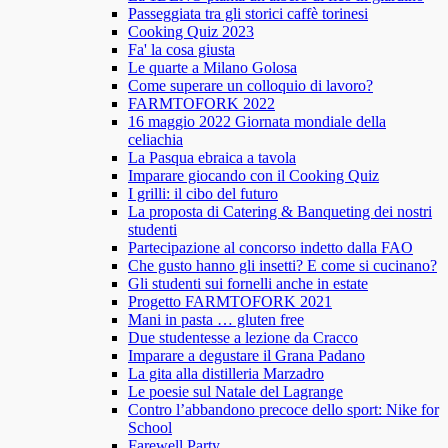
Passeggiata tra gli storici caffè torinesi
Cooking Quiz 2023
Fa' la cosa giusta
Le quarte a Milano Golosa
Come superare un colloquio di lavoro?
FARMTOFORK 2022
16 maggio 2022 Giornata mondiale della
celiachia
La Pasqua ebraica a tavola
Imparare giocando con il Cooking Quiz
I grilli: il cibo del futuro
La proposta di Catering & Banqueting dei nostri
studenti
Partecipazione al concorso indetto dalla FAO
Che gusto hanno gli insetti? E come si cucinano?
Gli studenti sui fornelli anche in estate
Progetto FARMTOFORK 2021
Mani in pasta … gluten free
Due studentesse a lezione da Cracco
Imparare a degustare il Grana Padano
La gita alla distilleria Marzadro
Le poesie sul Natale del Lagrange
Contro l’abbandono precoce dello sport: Nike for
School
Farewell Party