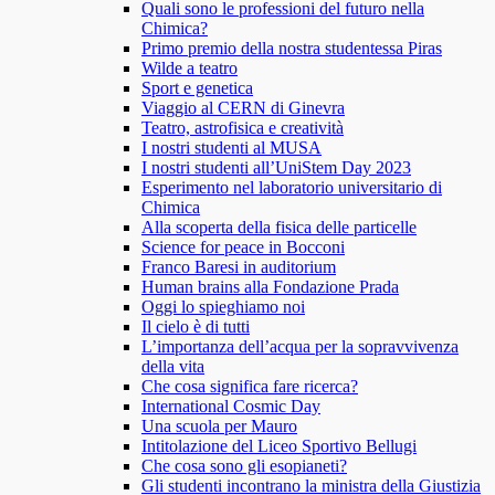
Quali sono le professioni del futuro nella
Chimica?
Primo premio della nostra studentessa Piras
Wilde a teatro
Sport e genetica
Viaggio al CERN di Ginevra
Teatro, astrofisica e creatività
I nostri studenti al MUSA
I nostri studenti all’UniStem Day 2023
Esperimento nel laboratorio universitario di
Chimica
Alla scoperta della fisica delle particelle
Science for peace in Bocconi
Franco Baresi in auditorium
Human brains alla Fondazione Prada
Oggi lo spieghiamo noi
Il cielo è di tutti
L’importanza dell’acqua per la sopravvivenza
della vita
Che cosa significa fare ricerca?
International Cosmic Day
Una scuola per Mauro
Intitolazione del Liceo Sportivo Bellugi
Che cosa sono gli esopianeti?
Gli studenti incontrano la ministra della Giustizia