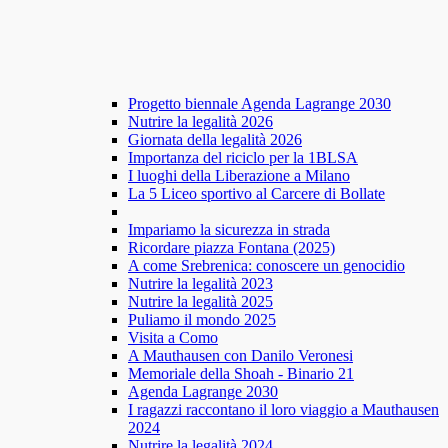
Progetto biennale Agenda Lagrange 2030
Nutrire la legalità 2026
Giornata della legalità 2026
Importanza del riciclo per la 1BLSA
I luoghi della Liberazione a Milano
La 5 Liceo sportivo al Carcere di Bollate
Impariamo la sicurezza in strada
Ricordare piazza Fontana (2025)
A come Srebrenica: conoscere un genocidio
Nutrire la legalità 2023
Nutrire la legalità 2025
Puliamo il mondo 2025
Visita a Como
A Mauthausen con Danilo Veronesi
Memoriale della Shoah - Binario 21
Agenda Lagrange 2030
I ragazzi raccontano il loro viaggio a Mauthausen
2024
Nutrire la legalità 2024