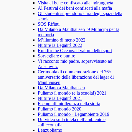
Visita al bene confiscato alla 'ndrangheta
Al Festival dei beni confiscati alla mafia
Gli studenti si prendono cura degli spazi della
scuola
SOS Rifiuti
Da Milano a Mauthausen- 9 Municipi per la
memoria
M’illumino di meno 2022
Nutrire la Legalità 2022
Run for the Oceans: il valore dello sport
Sorvegliare e punire
Vi racconto mio padre, sopravvissuto ad
Auschwitz
Cerimonia di commemorazione del 76^
anniversario della liberazione del lager di
Mauthausen
Da Milano a Mauthausen
Puliamo il mondo (e la scuola!) 2021
Nutrire la Legalità 2021
Esempi di intolleranza nella storia
Puliamo il mondo 2020
Puliamo il mondo - Legambiente 2019
Un video sulla tutela dell’ambiente e
sull’ecomafia
Lenzuoliamo