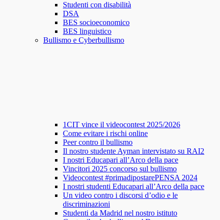
Studenti con disabilità
DSA
BES socioeconomico
BES linguistico
Bullismo e Cyberbullismo
1CIT vince il videocontest 2025/2026
Come evitare i rischi online
Peer contro il bullismo
Il nostro studente Ayman intervistato su RAI2
I nostri Educapari all’Arco della pace
Vincitori 2025 concorso sul bullismo
Videocontest #primadipostarePENSA 2024
I nostri studenti Educapari all’Arco della pace
Un video contro i discorsi d’odio e le
discriminazioni
Studenti da Madrid nel nostro istituto