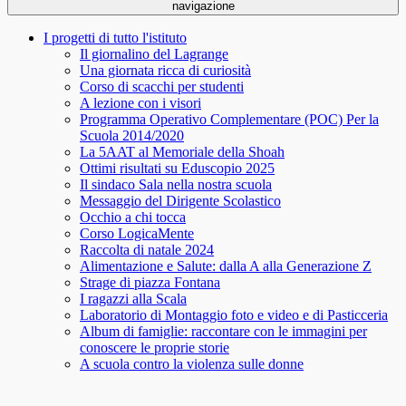
navigazione
I progetti di tutto l'istituto
Il giornalino del Lagrange
Una giornata ricca di curiosità
Corso di scacchi per studenti
A lezione con i visori
Programma Operativo Complementare (POC) Per la
Scuola 2014/2020
La 5AAT al Memoriale della Shoah
Ottimi risultati su Eduscopio 2025
Il sindaco Sala nella nostra scuola
Messaggio del Dirigente Scolastico
Occhio a chi tocca
Corso LogicaMente
Raccolta di natale 2024
Alimentazione e Salute: dalla A alla Generazione Z
Strage di piazza Fontana
I ragazzi alla Scala
Laboratorio di Montaggio foto e video e di Pasticceria
Album di famiglie: raccontare con le immagini per
conoscere le proprie storie
A scuola contro la violenza sulle donne