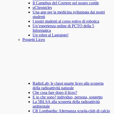
Il Campbus del Corriere nel nostro cortile
uChronicles
Una app per la medicina sviluppata dai nostri
studenti
I nostri studenti al corso estivo di robotica
Un’esperienza online di PCTO della 5
Informatica
Un robot al Lagrange!
Progetti Liceo
RadioLab: le classi quarte liceo alla scoperta
della radioattività naturale
Che cosa fare dopo il liceo?
E io che sono? individuo, persona, soggetto
La 5BLSA alla scoperta della radioattività
ambientale
CR Lombardia: Alternanza scuola-club di calcio