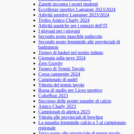
Zanetti incontra i nostri studenti
Eccellenze sportive Lagrange 2023/2024
Attività sportive Lagrange 2023/2024
Trofeo Amico Charly 2024
Attività nautiche per i ragazzi dell’IT
I giovani per i giovani
Secondo posto maschile pallavolo
Secondo posto femminile alle provinciali di
badminton
Torneo di basket nel nostro istituto
Giornata sulla neve 2024
Zero Gravity
Torneo di Tennis Tavolo
Corsa campestre 2024
Campionato di padel
Vittoria del tennis tavolo
Borsa di studio per Liceo sportivo
ColorRun 2023
Successo delle nostre squadre di calcio
Amico Charly 2023
Campionati di atletica 2023
Vittoria alle provinciali di bowling
La squadra femminile calcio a 5 al campionato
regionale
Terzo posto alle provinciale di tennis tavolo