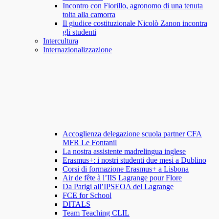
Incontro con Fiorillo, agronomo di una tenuta
tolta alla camorra
Il giudice costituzionale Nicolò Zanon incontra
gli studenti
Intercultura
Internazionalizzazione
Accoglienza delegazione scuola partner CFA
MFR Le Fontanil
La nostra assistente madrelingua inglese
Erasmus+: i nostri studenti due mesi a Dublino
Corsi di formazione Erasmus+ a Lisbona
Air de fête à l’IIS Lagrange pour Flore
Da Parigi all’IPSEOA del Lagrange
FCE for School
DITALS
Team Teaching CLIL