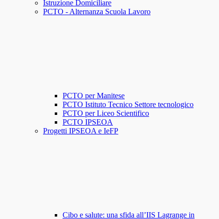
Istruzione Domiciliare
PCTO - Alternanza Scuola Lavoro
PCTO per Manitese
PCTO Istituto Tecnico Settore tecnologico
PCTO per Liceo Scientifico
PCTO IPSEOA
Progetti IPSEOA e IeFP
Cibo e salute: una sfida all’IIS Lagrange in