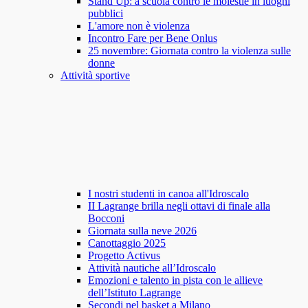
Stand Up: a scuola contro le molestie in luoghi
pubblici
L'amore non è violenza
Incontro Fare per Bene Onlus
25 novembre: Giornata contro la violenza sulle
donne
Attività sportive
I nostri studenti in canoa all'Idroscalo
II Lagrange brilla negli ottavi di finale alla
Bocconi
Giornata sulla neve 2026
Canottaggio 2025
Progetto Activus
Attività nautiche all’Idroscalo
Emozioni e talento in pista con le allieve
dell’Istituto Lagrange
Secondi nel basket a Milano