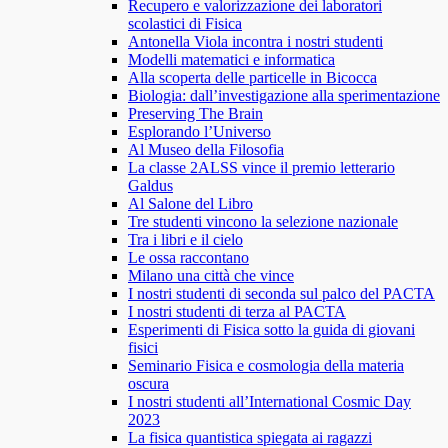
Recupero e valorizzazione dei laboratori
scolastici di Fisica
Antonella Viola incontra i nostri studenti
Modelli matematici e informatica
Alla scoperta delle particelle in Bicocca
Biologia: dall’investigazione alla sperimentazione
Preserving The Brain
Esplorando l’Universo
Al Museo della Filosofia
La classe 2ALSS vince il premio letterario
Galdus
Al Salone del Libro
Tre studenti vincono la selezione nazionale
Tra i libri e il cielo
Le ossa raccontano
Milano una città che vince
I nostri studenti di seconda sul palco del PACTA
I nostri studenti di terza al PACTA
Esperimenti di Fisica sotto la guida di giovani
fisici
Seminario Fisica e cosmologia della materia
oscura
I nostri studenti all’International Cosmic Day
2023
La fisica quantistica spiegata ai ragazzi