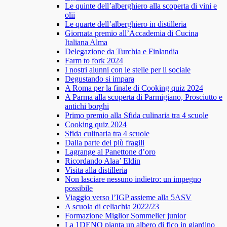
Le quinte dell’alberghiero alla scoperta di vini e
olii
Le quarte dell’alberghiero in distilleria
Giornata premio all’Accademia di Cucina
Italiana Alma
Delegazione da Turchia e Finlandia
Farm to fork 2024
I nostri alunni con le stelle per il sociale
Degustando si impara
A Roma per la finale di Cooking quiz 2024
A Parma alla scoperta di Parmigiano, Prosciutto e
antichi borghi
Primo premio alla Sfida culinaria tra 4 scuole
Cooking quiz 2024
Sfida culinaria tra 4 scuole
Dalla parte dei più fragili
Lagrange al Panettone d’oro
Ricordando Alaa’ Eldin
Visita alla distilleria
Non lasciare nessuno indietro: un impegno
possibile
Viaggio verso l’IGP assieme alla 5ASV
A scuola di celiachia 2022/23
Formazione Miglior Sommelier junior
La 1DENO pianta un albero di fico in giardino