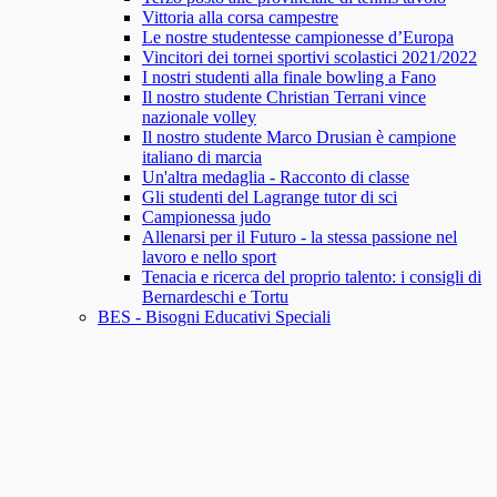
Vittoria alla corsa campestre
Le nostre studentesse campionesse d’Europa
Vincitori dei tornei sportivi scolastici 2021/2022
I nostri studenti alla finale bowling a Fano
Il nostro studente Christian Terrani vince
nazionale volley
Il nostro studente Marco Drusian è campione
italiano di marcia
Un'altra medaglia - Racconto di classe
Gli studenti del Lagrange tutor di sci
Campionessa judo
Allenarsi per il Futuro - la stessa passione nel
lavoro e nello sport
Tenacia e ricerca del proprio talento: i consigli di
Bernardeschi e Tortu
BES - Bisogni Educativi Speciali