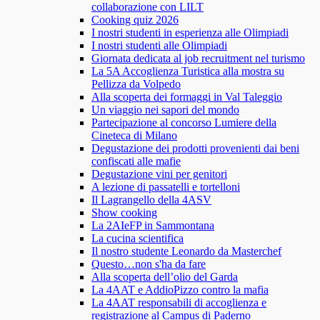
collaborazione con LILT
Cooking quiz 2026
I nostri studenti in esperienza alle Olimpiadi
I nostri studenti alle Olimpiadi
Giornata dedicata al job recruitment nel turismo
La 5A Accoglienza Turistica alla mostra su
Pellizza da Volpedo
Alla scoperta dei formaggi in Val Taleggio
Un viaggio nei sapori del mondo
Partecipazione al concorso Lumiere della
Cineteca di Milano
Degustazione dei prodotti provenienti dai beni
confiscati alle mafie
Degustazione vini per genitori
A lezione di passatelli e tortelloni
Il Lagrangello della 4ASV
Show cooking
La 2AIeFP in Sammontana
La cucina scientifica
Il nostro studente Leonardo da Masterchef
Questo…non s'ha da fare
Alla scoperta dell’olio del Garda
La 4AAT e AddioPizzo contro la mafia
La 4AAT responsabili di accoglienza e
registrazione al Campus di Paderno