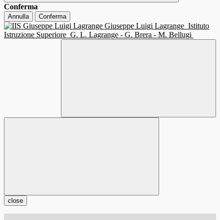
Conferma
Annulla
Conferma
Giuseppe Luigi Lagrange
Istituto
Istruzione Superiore
G. L. Lagrange - G. Brera - M. Bellugi
close