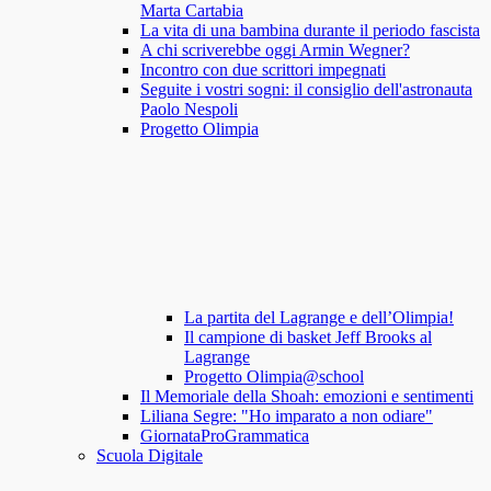
Marta Cartabia
La vita di una bambina durante il periodo fascista
A chi scriverebbe oggi Armin Wegner?
Incontro con due scrittori impegnati
Seguite i vostri sogni: il consiglio dell'astronauta
Paolo Nespoli
Progetto Olimpia
La partita del Lagrange e dell’Olimpia!
Il campione di basket Jeff Brooks al
Lagrange
Progetto Olimpia@school
Il Memoriale della Shoah: emozioni e sentimenti
Liliana Segre: "Ho imparato a non odiare"
GiornataProGrammatica
Scuola Digitale