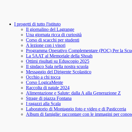
I progetti di tutto l'istituto
Il giornalino del Lagrange
Una giornata ricca di curiosità
Corso di scacchi per studenti
A lezione con i visori
Programma Operativo Complementare (POC) Per la Scu
La 5AAT al Memoriale della Shoah
Ottimi risultati su Eduscopio 2025
Il sindaco Sala nella nostra scuola
Messaggio del Dirigente Scolastico
Occhio a chi tocca
Corso LogicaMente
Raccolta di natale 2024
Alimentazione e Salute: dalla A alla Generazione Z
Strage di piazza Fontana
I ragazzi alla Scala
Laboratorio di Montaggio foto e video e di Pasticceria
Album di famiglie: raccontare con le immagini per conosce