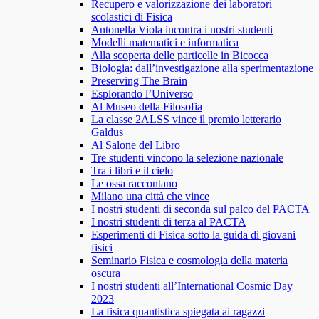
Recupero e valorizzazione dei laboratori
scolastici di Fisica
Antonella Viola incontra i nostri studenti
Modelli matematici e informatica
Alla scoperta delle particelle in Bicocca
Biologia: dall’investigazione alla sperimentazione
Preserving The Brain
Esplorando l’Universo
Al Museo della Filosofia
La classe 2ALSS vince il premio letterario
Galdus
Al Salone del Libro
Tre studenti vincono la selezione nazionale
Tra i libri e il cielo
Le ossa raccontano
Milano una città che vince
I nostri studenti di seconda sul palco del PACTA
I nostri studenti di terza al PACTA
Esperimenti di Fisica sotto la guida di giovani
fisici
Seminario Fisica e cosmologia della materia
oscura
I nostri studenti all’International Cosmic Day
2023
La fisica quantistica spiegata ai ragazzi