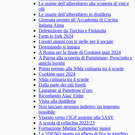
Le quinte dell’alberghiero alla scoperta di vini e
olii
Le quarte dell’alberghiero in distilleria
Giornata premio all’Accademia di Cucina
Italiana Alma
Delegazione da Turchia e Finlandia
Farm to fork 2024
I nostri alunni con le stelle per il sociale
Degustando si impara
A Roma per la finale di Cooking quiz 2024
A Parma alla scoperta di Parmigiano, Prosciutto e
antichi borghi
Primo premio alla Sfida culinaria tra 4 scuole
Cooking quiz 2024
Sfida culinaria tra 4 scuole
Dalla parte dei più fragili
Lagrange al Panettone d’oro
Ricordando Alaa’ Eldin
Visita alla distilleria
Non lasciare nessuno indietro: un impegno
possibile
Viaggio verso l’IGP assieme alla 5ASV
A scuola di celiachia 2022/23
Formazione Miglior Sommelier junior
La 1DENO pianta un albero di fico in giardino