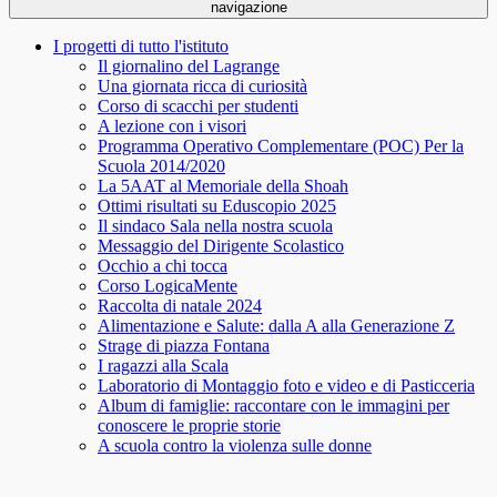
navigazione
I progetti di tutto l'istituto
Il giornalino del Lagrange
Una giornata ricca di curiosità
Corso di scacchi per studenti
A lezione con i visori
Programma Operativo Complementare (POC) Per la
Scuola 2014/2020
La 5AAT al Memoriale della Shoah
Ottimi risultati su Eduscopio 2025
Il sindaco Sala nella nostra scuola
Messaggio del Dirigente Scolastico
Occhio a chi tocca
Corso LogicaMente
Raccolta di natale 2024
Alimentazione e Salute: dalla A alla Generazione Z
Strage di piazza Fontana
I ragazzi alla Scala
Laboratorio di Montaggio foto e video e di Pasticceria
Album di famiglie: raccontare con le immagini per
conoscere le proprie storie
A scuola contro la violenza sulle donne