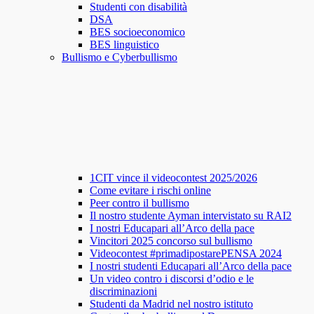
Studenti con disabilità
DSA
BES socioeconomico
BES linguistico
Bullismo e Cyberbullismo
1CIT vince il videocontest 2025/2026
Come evitare i rischi online
Peer contro il bullismo
Il nostro studente Ayman intervistato su RAI2
I nostri Educapari all’Arco della pace
Vincitori 2025 concorso sul bullismo
Videocontest #primadipostarePENSA 2024
I nostri studenti Educapari all’Arco della pace
Un video contro i discorsi d’odio e le
discriminazioni
Studenti da Madrid nel nostro istituto