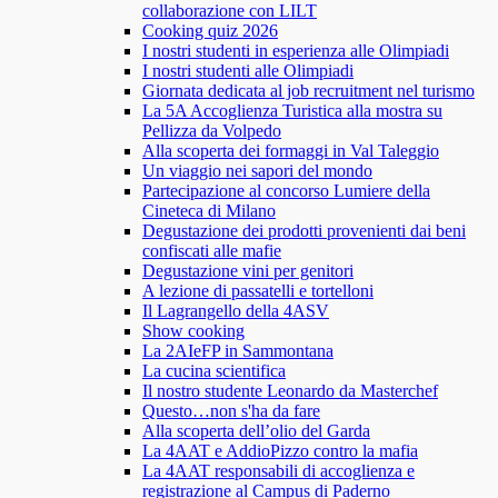
collaborazione con LILT
Cooking quiz 2026
I nostri studenti in esperienza alle Olimpiadi
I nostri studenti alle Olimpiadi
Giornata dedicata al job recruitment nel turismo
La 5A Accoglienza Turistica alla mostra su
Pellizza da Volpedo
Alla scoperta dei formaggi in Val Taleggio
Un viaggio nei sapori del mondo
Partecipazione al concorso Lumiere della
Cineteca di Milano
Degustazione dei prodotti provenienti dai beni
confiscati alle mafie
Degustazione vini per genitori
A lezione di passatelli e tortelloni
Il Lagrangello della 4ASV
Show cooking
La 2AIeFP in Sammontana
La cucina scientifica
Il nostro studente Leonardo da Masterchef
Questo…non s'ha da fare
Alla scoperta dell’olio del Garda
La 4AAT e AddioPizzo contro la mafia
La 4AAT responsabili di accoglienza e
registrazione al Campus di Paderno