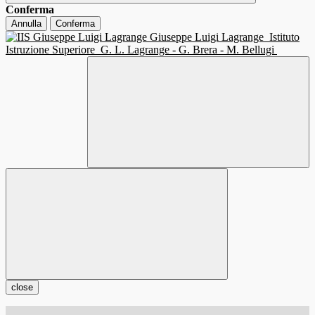
Conferma
Annulla
Conferma
Giuseppe Luigi Lagrange
Istituto
Istruzione Superiore
G. L. Lagrange - G. Brera - M. Bellugi
close