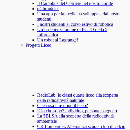
Il Campbus del Corriere nel nostro cortile
uChronicles
Una app per la medicina sviluppata dai nostri
studenti
I nostri studenti al corso estivo di robotica
Un’esperienza online di PCTO della 5
Informatica
Un robot al Lagrange!
Progetti Liceo
RadioLab: le classi quarte liceo alla scoperta
della radioattività naturale
Che cosa fare dopo il liceo?
E io che sono? individuo, persona, soggetto
La 5BLSA alla scoperta della radioattività
ambientale
CR Lombardia: Alternanza scuola-club di calcio