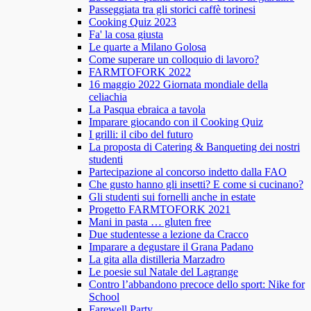
Passeggiata tra gli storici caffè torinesi
Cooking Quiz 2023
Fa' la cosa giusta
Le quarte a Milano Golosa
Come superare un colloquio di lavoro?
FARMTOFORK 2022
16 maggio 2022 Giornata mondiale della
celiachia
La Pasqua ebraica a tavola
Imparare giocando con il Cooking Quiz
I grilli: il cibo del futuro
La proposta di Catering & Banqueting dei nostri
studenti
Partecipazione al concorso indetto dalla FAO
Che gusto hanno gli insetti? E come si cucinano?
Gli studenti sui fornelli anche in estate
Progetto FARMTOFORK 2021
Mani in pasta … gluten free
Due studentesse a lezione da Cracco
Imparare a degustare il Grana Padano
La gita alla distilleria Marzadro
Le poesie sul Natale del Lagrange
Contro l’abbandono precoce dello sport: Nike for
School
Farewell Party