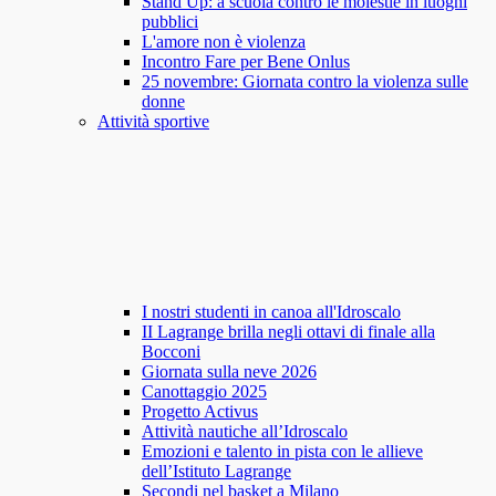
Stand Up: a scuola contro le molestie in luoghi
pubblici
L'amore non è violenza
Incontro Fare per Bene Onlus
25 novembre: Giornata contro la violenza sulle
donne
Attività sportive
I nostri studenti in canoa all'Idroscalo
II Lagrange brilla negli ottavi di finale alla
Bocconi
Giornata sulla neve 2026
Canottaggio 2025
Progetto Activus
Attività nautiche all’Idroscalo
Emozioni e talento in pista con le allieve
dell’Istituto Lagrange
Secondi nel basket a Milano