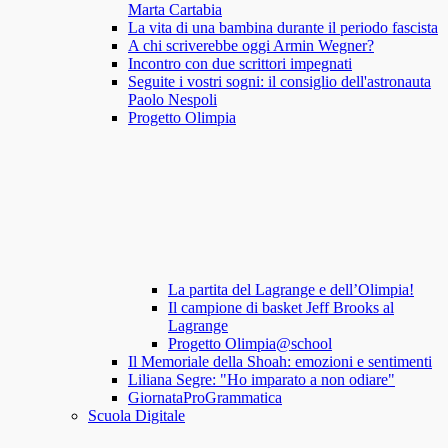
Marta Cartabia
La vita di una bambina durante il periodo fascista
A chi scriverebbe oggi Armin Wegner?
Incontro con due scrittori impegnati
Seguite i vostri sogni: il consiglio dell'astronauta
Paolo Nespoli
Progetto Olimpia
La partita del Lagrange e dell’Olimpia!
Il campione di basket Jeff Brooks al
Lagrange
Progetto Olimpia@school
Il Memoriale della Shoah: emozioni e sentimenti
Liliana Segre: "Ho imparato a non odiare"
GiornataProGrammatica
Scuola Digitale