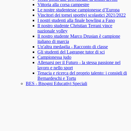
Vittoria alla corsa campestre
Le nostre studentesse campionesse d’Europa
Vincitori dei tornei sportivi scolastici 2021/2022
I nostri studenti alla finale bowling a Fano
Il nostro studente Christian Terrani vince
nazionale volley
Il nostro studente Marco Drusian è campione
italiano di marcia
Un'altra medaglia - Racconto di classe
Gli studenti del Lagrange tutor di sci
Campionessa judo
Allenarsi per il Futuro - la stessa passione nel
lavoro e nello sport
Tenacia e ricerca del proprio talento: i consigli di
Bernardeschi e Tortu
BES - Bisogni Educativi Speciali