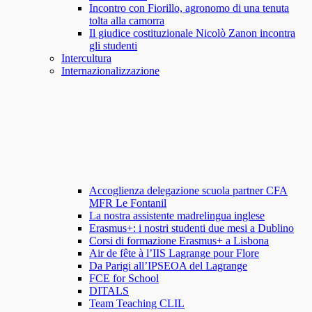
Incontro con Fiorillo, agronomo di una tenuta
tolta alla camorra
Il giudice costituzionale Nicolò Zanon incontra
gli studenti
Intercultura
Internazionalizzazione
Accoglienza delegazione scuola partner CFA
MFR Le Fontanil
La nostra assistente madrelingua inglese
Erasmus+: i nostri studenti due mesi a Dublino
Corsi di formazione Erasmus+ a Lisbona
Air de fête à l’IIS Lagrange pour Flore
Da Parigi all’IPSEOA del Lagrange
FCE for School
DITALS
Team Teaching CLIL