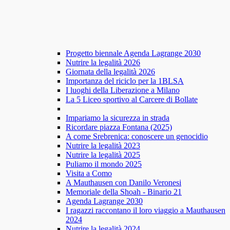
Progetto biennale Agenda Lagrange 2030
Nutrire la legalità 2026
Giornata della legalità 2026
Importanza del riciclo per la 1BLSA
I luoghi della Liberazione a Milano
La 5 Liceo sportivo al Carcere di Bollate
Impariamo la sicurezza in strada
Ricordare piazza Fontana (2025)
A come Srebrenica: conoscere un genocidio
Nutrire la legalità 2023
Nutrire la legalità 2025
Puliamo il mondo 2025
Visita a Como
A Mauthausen con Danilo Veronesi
Memoriale della Shoah - Binario 21
Agenda Lagrange 2030
I ragazzi raccontano il loro viaggio a Mauthausen
2024
Nutrire la legalità 2024