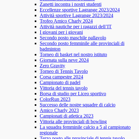
Zanetti incontra i nostri studenti
Eccellenze sportive Lagrange 2023/2024
Attività sportive Lagrange 2023/2024
Trofeo Amico Charly 2024
Attività nautiche per i ragazzi dell’IT
I giovani per i giovani
Secondo posto maschile pallavolo
Secondo posto femminile alle provinciali di
badminton
Torneo di basket nel nostro istituto
Giornata sulla neve 2024
Zero Gravity
Torneo di Tennis Tavolo
Corsa campestre 2024
Campionato di padel
Vittoria del tennis tavolo
Borsa di studio per Liceo sportivo
ColorRun 2023
Successo delle nostre squadre di calcio
Amico Charly 2023
Campionati di atletica 2023
Vittoria alle provinciali di bowling
La squadra femminile calcio a 5 al campionato
regionale
Terzo posto alle provinciale di tennis tavolo