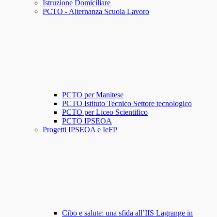
Istruzione Domiciliare
PCTO - Alternanza Scuola Lavoro
PCTO per Manitese
PCTO Istituto Tecnico Settore tecnologico
PCTO per Liceo Scientifico
PCTO IPSEOA
Progetti IPSEOA e IeFP
Cibo e salute: una sfida all’IIS Lagrange in