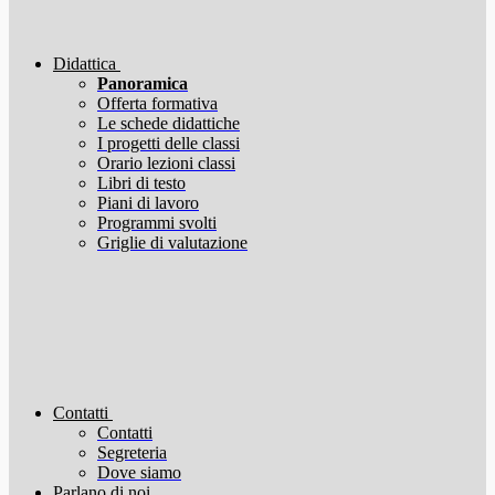
Didattica
Panoramica
Offerta formativa
Le schede didattiche
I progetti delle classi
Orario lezioni classi
Libri di testo
Piani di lavoro
Programmi svolti
Griglie di valutazione
Contatti
Contatti
Segreteria
Dove siamo
Parlano di noi