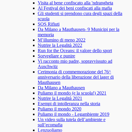
Visita al bene confiscato alla 'ndrangheta
Al Festival dei beni confiscati alla mafia
Gli studenti si prendono cura degli spazi della
scuola
SOS Rifiuti
Da Milano a Mauthausen- 9 Municipi per la
memoria
M’illumino di meno 2022
Nutrire la Legalità 2022
Run for the Oceans: il valore dello sport
Sorvegliare e punire
Vi racconto mio padre, sopravvissuto ad
Auschwitz
Cerimonia di commemorazione del 76^
anniversario della liberazione del lager di
Mauthausen
Da Milano a Mauthausen
Puliamo il mondo (e la scuola!) 2021
Nutrire la Legalità 2021
Esempi di intolleranza nella storia
Puliamo il mondo 2020
Puliamo il mondo - Legambiente 2019
Un video sulla tutela dell’ambiente e
sull’ecomafia
Lenzuoliamo