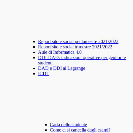
Report sito e social pentamestre 2021/2022
Report sito e social trimestre 2021/2022
Aule di Informatica 4.0
DDI-DAD: indicazioni operative per genitori e
studenti
DAD e DDI al Lagrange
ICDL
Carta dello studente
Come ci si cancella dagli esami?