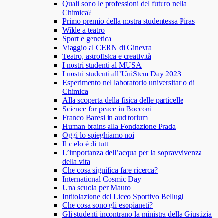
Quali sono le professioni del futuro nella
Chimica?
Primo premio della nostra studentessa Piras
Wilde a teatro
Sport e genetica
Viaggio al CERN di Ginevra
Teatro, astrofisica e creatività
I nostri studenti al MUSA
I nostri studenti all’UniStem Day 2023
Esperimento nel laboratorio universitario di
Chimica
Alla scoperta della fisica delle particelle
Science for peace in Bocconi
Franco Baresi in auditorium
Human brains alla Fondazione Prada
Oggi lo spieghiamo noi
Il cielo è di tutti
L’importanza dell’acqua per la sopravvivenza
della vita
Che cosa significa fare ricerca?
International Cosmic Day
Una scuola per Mauro
Intitolazione del Liceo Sportivo Bellugi
Che cosa sono gli esopianeti?
Gli studenti incontrano la ministra della Giustizia