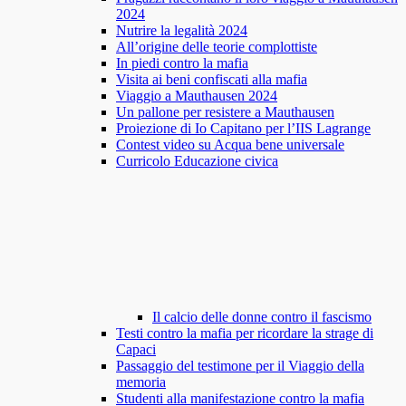
2024
Nutrire la legalità 2024
All’origine delle teorie complottiste
In piedi contro la mafia
Visita ai beni confiscati alla mafia
Viaggio a Mauthausen 2024
Un pallone per resistere a Mauthausen
Proiezione di Io Capitano per l’IIS Lagrange
Contest video su Acqua bene universale
Curricolo Educazione civica
Il calcio delle donne contro il fascismo
Testi contro la mafia per ricordare la strage di
Capaci
Passaggio del testimone per il Viaggio della
memoria
Studenti alla manifestazione contro la mafia