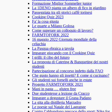
Formazione Miglior Sommelier junior
La 1DENO pianta un albero di fico in giardino
Passeggiata tra gli storici caffè torinesi
Cooking Quiz 2023
Fa' la cosa giusta
Le quarte a Milano Golosa
Come superare un colloquio di lavoro?
FARMTOFORK 2022
16 maggio 2022 Giornata mondiale della
celiachia
La Pasqua ebraica a tavola
Imparare giocando con il Cooking Quiz
I grilli: il cibo del futuro
La proposta di Catering & Banqueting dei nostri
studenti
Partecipazione al concorso indetto dalla FAO
Che gusto hanno gli insetti? E come si cucinano?
Gli studenti sui fornelli anche in estate
Progetto FARMTOFORK 2021
Mani in pasta … gluten free
Due studentesse a lezione da Cracco
Imparare a degustare il Grana Padano
La gita alla distilleria Marzadro
Le poesie sul Natale del Lagrange
Contro l’abbandono precoce dello sport: Nike for