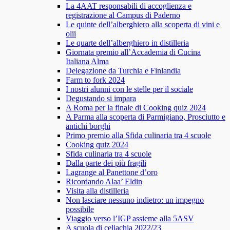
La 4AAT responsabili di accoglienza e
registrazione al Campus di Paderno
Le quinte dell’alberghiero alla scoperta di vini e
olii
Le quarte dell’alberghiero in distilleria
Giornata premio all’Accademia di Cucina
Italiana Alma
Delegazione da Turchia e Finlandia
Farm to fork 2024
I nostri alunni con le stelle per il sociale
Degustando si impara
A Roma per la finale di Cooking quiz 2024
A Parma alla scoperta di Parmigiano, Prosciutto e
antichi borghi
Primo premio alla Sfida culinaria tra 4 scuole
Cooking quiz 2024
Sfida culinaria tra 4 scuole
Dalla parte dei più fragili
Lagrange al Panettone d’oro
Ricordando Alaa’ Eldin
Visita alla distilleria
Non lasciare nessuno indietro: un impegno
possibile
Viaggio verso l’IGP assieme alla 5ASV
A scuola di celiachia 2022/23