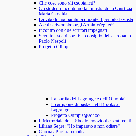
Che cosa sono gli esopianeti?
Gli studenti incontrano la ministra della Giustizia
Marta Cartabia
La vita di una bambina durante il periodo fascista
A chi scriverebbe oggi Armin Wegner?
Incontro con due scrittori impegnati
Seguite i vostri sogni: il consiglio dell'astronauta
Paolo Nespoli
Progetto Olimpia
La partita del Lagrange e dell’Olimpia!
Il campione di basket Jeff Brooks al
Lagrange
Progetto Olimpia@school
Il Memoriale della Shoah: emozioni e sentimenti
Liliana Segre: "Ho imparato a non odiare"
GiornataProGrammatica