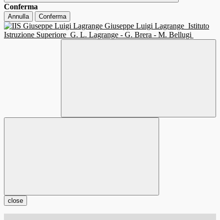
Conferma
Annulla
Conferma
Giuseppe Luigi Lagrange
Istituto
Istruzione Superiore
G. L. Lagrange - G. Brera - M. Bellugi
close