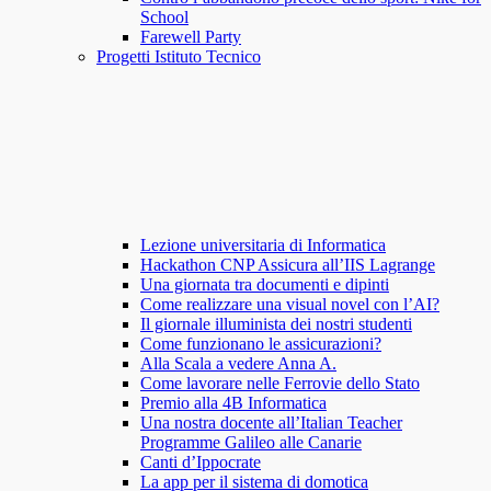
School
Farewell Party
Progetti Istituto Tecnico
Lezione universitaria di Informatica
Hackathon CNP Assicura all’IIS Lagrange
Una giornata tra documenti e dipinti
Come realizzare una visual novel con l’AI?
Il giornale illuminista dei nostri studenti
Come funzionano le assicurazioni?
Alla Scala a vedere Anna A.
Come lavorare nelle Ferrovie dello Stato
Premio alla 4B Informatica
Una nostra docente all’Italian Teacher
Programme Galileo alle Canarie
Canti d’Ippocrate
La app per il sistema di domotica