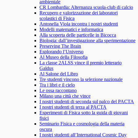
ambientale
CR Lombardia: Alternanza scuola-club di calcio
Recupero e valorizzazione dei laboratori
scolastici di Fisica
Antonella Viola incontra i nostri studenti
Modelli matematici e informatica
Alla scoperta delle particelle in Bicocca
Biologia: dall’investigazione alla sperimentazione
Preserving The Brain
Esplorando l’Universo
Al Museo della Filosofia
La classe 2ALSS vince il premio letterario
Galdus
Al Salone del Libro
Tre studenti vincono la selezione nazionale
Tra i libri e il cielo
Le ossa raccontano
Milano una città che vince
I nostri studenti di seconda sul palco del PACTA
I nostri studenti di terza al PACTA
Esperimenti di Fisica sotto la guida di giovani
fisici
Seminario Fisica e cosmologia della materia
oscura
I nostri studenti all’International Cosmic Day