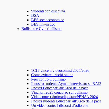
Studenti con disabilità
DSA
BES socioeconomico
BES linguistico
Bullismo e Cyberbullismo
1CIT vince il videocontest 2025/2026
Come evitare i rischi online
Peer contro il bullismo
Il nostro studente Ayman intervistato su RAI2
I nostri Educapari all’Arco della pace
Vincitori 2025 concorso sul bullismo
Videocontest #primadipostarePENSA 2024
I nostri studenti Educapari all’Arco della pace
Un video contro i discorsi d’odio e le