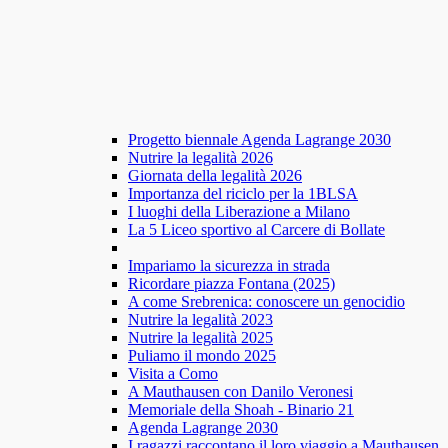
Progetto biennale Agenda Lagrange 2030
Nutrire la legalità 2026
Giornata della legalità 2026
Importanza del riciclo per la 1BLSA
I luoghi della Liberazione a Milano
La 5 Liceo sportivo al Carcere di Bollate
Impariamo la sicurezza in strada
Ricordare piazza Fontana (2025)
A come Srebrenica: conoscere un genocidio
Nutrire la legalità 2023
Nutrire la legalità 2025
Puliamo il mondo 2025
Visita a Como
A Mauthausen con Danilo Veronesi
Memoriale della Shoah - Binario 21
Agenda Lagrange 2030
I ragazzi raccontano il loro viaggio a Mauthausen