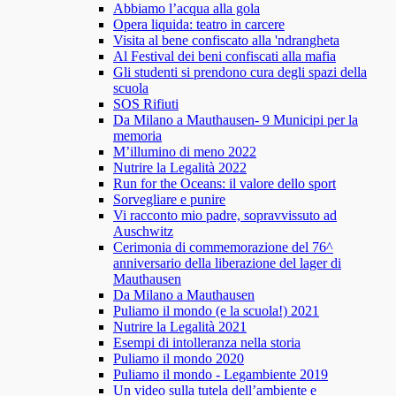
Abbiamo l’acqua alla gola
Opera liquida: teatro in carcere
Visita al bene confiscato alla 'ndrangheta
Al Festival dei beni confiscati alla mafia
Gli studenti si prendono cura degli spazi della
scuola
SOS Rifiuti
Da Milano a Mauthausen- 9 Municipi per la
memoria
M’illumino di meno 2022
Nutrire la Legalità 2022
Run for the Oceans: il valore dello sport
Sorvegliare e punire
Vi racconto mio padre, sopravvissuto ad
Auschwitz
Cerimonia di commemorazione del 76^
anniversario della liberazione del lager di
Mauthausen
Da Milano a Mauthausen
Puliamo il mondo (e la scuola!) 2021
Nutrire la Legalità 2021
Esempi di intolleranza nella storia
Puliamo il mondo 2020
Puliamo il mondo - Legambiente 2019
Un video sulla tutela dell’ambiente e