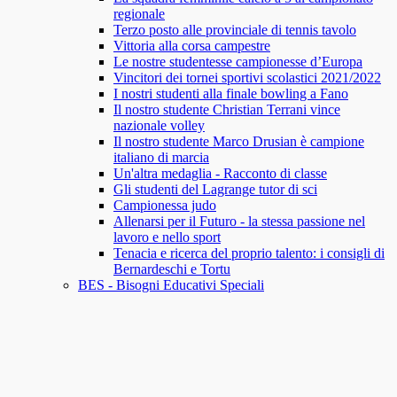
regionale
Terzo posto alle provinciale di tennis tavolo
Vittoria alla corsa campestre
Le nostre studentesse campionesse d’Europa
Vincitori dei tornei sportivi scolastici 2021/2022
I nostri studenti alla finale bowling a Fano
Il nostro studente Christian Terrani vince
nazionale volley
Il nostro studente Marco Drusian è campione
italiano di marcia
Un'altra medaglia - Racconto di classe
Gli studenti del Lagrange tutor di sci
Campionessa judo
Allenarsi per il Futuro - la stessa passione nel
lavoro e nello sport
Tenacia e ricerca del proprio talento: i consigli di
Bernardeschi e Tortu
BES - Bisogni Educativi Speciali