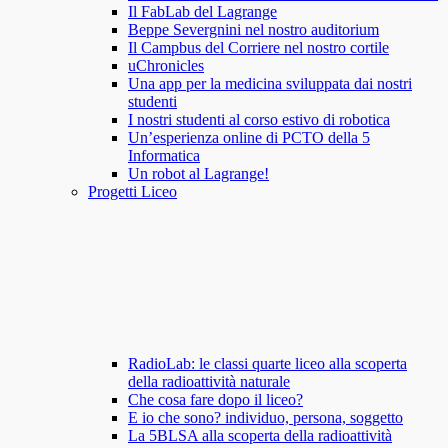
Il FabLab del Lagrange
Beppe Severgnini nel nostro auditorium
Il Campbus del Corriere nel nostro cortile
uChronicles
Una app per la medicina sviluppata dai nostri
studenti
I nostri studenti al corso estivo di robotica
Un’esperienza online di PCTO della 5
Informatica
Un robot al Lagrange!
Progetti Liceo
RadioLab: le classi quarte liceo alla scoperta
della radioattività naturale
Che cosa fare dopo il liceo?
E io che sono? individuo, persona, soggetto
La 5BLSA alla scoperta della radioattività