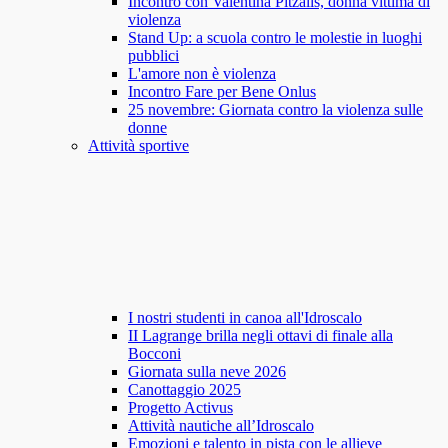
Incontro con Valentina Pitzalis, donna vittima di
violenza
Stand Up: a scuola contro le molestie in luoghi
pubblici
L'amore non è violenza
Incontro Fare per Bene Onlus
25 novembre: Giornata contro la violenza sulle
donne
Attività sportive
I nostri studenti in canoa all'Idroscalo
II Lagrange brilla negli ottavi di finale alla
Bocconi
Giornata sulla neve 2026
Canottaggio 2025
Progetto Activus
Attività nautiche all’Idroscalo
Emozioni e talento in pista con le allieve