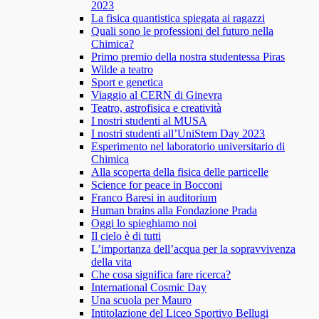
2023
La fisica quantistica spiegata ai ragazzi
Quali sono le professioni del futuro nella
Chimica?
Primo premio della nostra studentessa Piras
Wilde a teatro
Sport e genetica
Viaggio al CERN di Ginevra
Teatro, astrofisica e creatività
I nostri studenti al MUSA
I nostri studenti all’UniStem Day 2023
Esperimento nel laboratorio universitario di
Chimica
Alla scoperta della fisica delle particelle
Science for peace in Bocconi
Franco Baresi in auditorium
Human brains alla Fondazione Prada
Oggi lo spieghiamo noi
Il cielo è di tutti
L’importanza dell’acqua per la sopravvivenza
della vita
Che cosa significa fare ricerca?
International Cosmic Day
Una scuola per Mauro
Intitolazione del Liceo Sportivo Bellugi