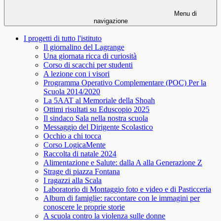
Menu di
navigazione
I progetti di tutto l'istituto
Il giornalino del Lagrange
Una giornata ricca di curiosità
Corso di scacchi per studenti
A lezione con i visori
Programma Operativo Complementare (POC) Per la
Scuola 2014/2020
La 5AAT al Memoriale della Shoah
Ottimi risultati su Eduscopio 2025
Il sindaco Sala nella nostra scuola
Messaggio del Dirigente Scolastico
Occhio a chi tocca
Corso LogicaMente
Raccolta di natale 2024
Alimentazione e Salute: dalla A alla Generazione Z
Strage di piazza Fontana
I ragazzi alla Scala
Laboratorio di Montaggio foto e video e di Pasticceria
Album di famiglie: raccontare con le immagini per
conoscere le proprie storie
A scuola contro la violenza sulle donne