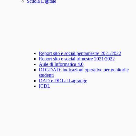
Scuola Digitale
Report sito e social pentamestre 2021/2022
Report sito e social trimestre 2021/2022
Aule di Informatica 4.0
DDI-DAD: indicazioni operative per genitori e
studenti
DAD e DDI al Lagrange
ICDL