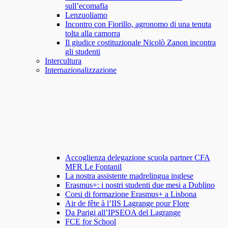
sull’ecomafia
Lenzuoliamo
Incontro con Fiorillo, agronomo di una tenuta
tolta alla camorra
Il giudice costituzionale Nicolò Zanon incontra
gli studenti
Intercultura
Internazionalizzazione
Accoglienza delegazione scuola partner CFA
MFR Le Fontanil
La nostra assistente madrelingua inglese
Erasmus+: i nostri studenti due mesi a Dublino
Corsi di formazione Erasmus+ a Lisbona
Air de fête à l’IIS Lagrange pour Flore
Da Parigi all’IPSEOA del Lagrange
FCE for School