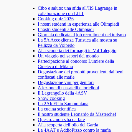
Cibo e salute: una sfida all’IIS Lagrange in
collaborazione con LILT
Cooking quiz 2026
I nostri studenti in esperienza alle Olimpiadi
I nostri studenti alle Olimpiadi
Giornata dedicata al job recruitment nel turismo
La 5A Accoglienza Turistica alla mostra su
Pellizza da Volpedo
Alla scoperta dei formaggi in Val Taleggio
Un viaggio nei sapori del mondo
Partecipazione al concorso Lumiere della
Cineteca di Milano
Degustazione dei prodotti provenienti dai beni
confiscati alle mafie
Degustazione vini per genitori
A lezione di passatelli e tortelloni
Il Lagrangello della 4ASV
Show cooking
La 2AIeFP in Sammontana
La cucina scientifica
Il nostro studente Leonardo da Masterchef
Questo…non s'ha da fare
Alla scoperta dell’olio del Garda
La 4AAT e AddioPizzo contro la mafia