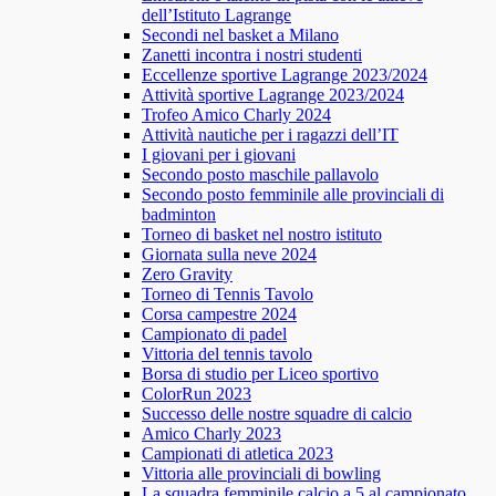
dell’Istituto Lagrange
Secondi nel basket a Milano
Zanetti incontra i nostri studenti
Eccellenze sportive Lagrange 2023/2024
Attività sportive Lagrange 2023/2024
Trofeo Amico Charly 2024
Attività nautiche per i ragazzi dell’IT
I giovani per i giovani
Secondo posto maschile pallavolo
Secondo posto femminile alle provinciali di
badminton
Torneo di basket nel nostro istituto
Giornata sulla neve 2024
Zero Gravity
Torneo di Tennis Tavolo
Corsa campestre 2024
Campionato di padel
Vittoria del tennis tavolo
Borsa di studio per Liceo sportivo
ColorRun 2023
Successo delle nostre squadre di calcio
Amico Charly 2023
Campionati di atletica 2023
Vittoria alle provinciali di bowling
La squadra femminile calcio a 5 al campionato