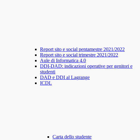
Report sito e social pentamestre 2021/2022
Report sito e social trimestre 2021/2022
Aule di Informatica 4.0
DDI-DAD: indicazioni operative per genitori e
studenti
DAD e DDI al Lagrange
ICDL
Carta dello studente