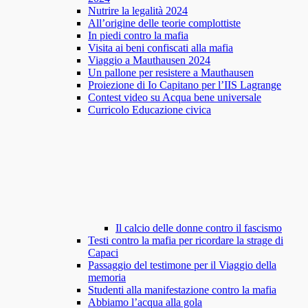
Nutrire la legalità 2024
All’origine delle teorie complottiste
In piedi contro la mafia
Visita ai beni confiscati alla mafia
Viaggio a Mauthausen 2024
Un pallone per resistere a Mauthausen
Proiezione di Io Capitano per l’IIS Lagrange
Contest video su Acqua bene universale
Curricolo Educazione civica
Il calcio delle donne contro il fascismo
Testi contro la mafia per ricordare la strage di
Capaci
Passaggio del testimone per il Viaggio della
memoria
Studenti alla manifestazione contro la mafia
Abbiamo l’acqua alla gola