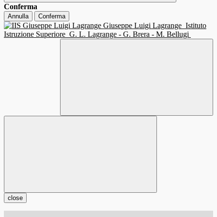
Conferma
Annulla
Conferma
Giuseppe Luigi Lagrange
Istituto
Istruzione Superiore
G. L. Lagrange - G. Brera - M. Bellugi
close