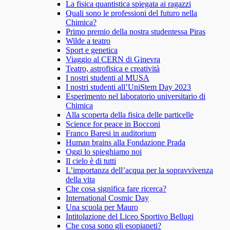
La fisica quantistica spiegata ai ragazzi
Quali sono le professioni del futuro nella
Chimica?
Primo premio della nostra studentessa Piras
Wilde a teatro
Sport e genetica
Viaggio al CERN di Ginevra
Teatro, astrofisica e creatività
I nostri studenti al MUSA
I nostri studenti all’UniStem Day 2023
Esperimento nel laboratorio universitario di
Chimica
Alla scoperta della fisica delle particelle
Science for peace in Bocconi
Franco Baresi in auditorium
Human brains alla Fondazione Prada
Oggi lo spieghiamo noi
Il cielo è di tutti
L’importanza dell’acqua per la sopravvivenza
della vita
Che cosa significa fare ricerca?
International Cosmic Day
Una scuola per Mauro
Intitolazione del Liceo Sportivo Bellugi
Che cosa sono gli esopianeti?