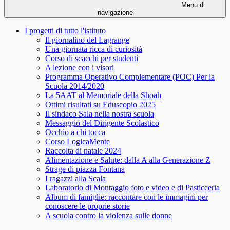
Menu di
navigazione
I progetti di tutto l'istituto
Il giornalino del Lagrange
Una giornata ricca di curiosità
Corso di scacchi per studenti
A lezione con i visori
Programma Operativo Complementare (POC) Per la
Scuola 2014/2020
La 5AAT al Memoriale della Shoah
Ottimi risultati su Eduscopio 2025
Il sindaco Sala nella nostra scuola
Messaggio del Dirigente Scolastico
Occhio a chi tocca
Corso LogicaMente
Raccolta di natale 2024
Alimentazione e Salute: dalla A alla Generazione Z
Strage di piazza Fontana
I ragazzi alla Scala
Laboratorio di Montaggio foto e video e di Pasticceria
Album di famiglie: raccontare con le immagini per
conoscere le proprie storie
A scuola contro la violenza sulle donne