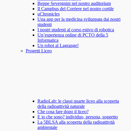
Beppe Severgnini nel nostro auditorium
Il Campbus del Corriere nel nostro cortile
uChronicles
Una app per la medicina sviluppata dai nostri
studenti
I nostri studenti al corso estivo di robotica
Un’esperienza online di PCTO della 5
Informatica
Un robot al Lagrange!
Progetti Liceo
RadioLab: le classi quarte liceo alla scoperta
della radioattività naturale
Che cosa fare dopo il liceo?
E io che sono? individuo, persona, soggetto
La 5BLSA alla scoperta della radioattività
ambientale