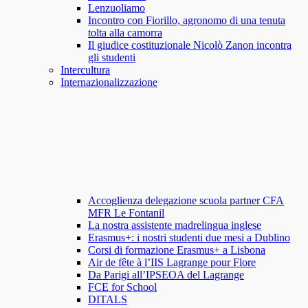
Lenzuoliamo
Incontro con Fiorillo, agronomo di una tenuta
tolta alla camorra
Il giudice costituzionale Nicolò Zanon incontra
gli studenti
Intercultura
Internazionalizzazione
Accoglienza delegazione scuola partner CFA
MFR Le Fontanil
La nostra assistente madrelingua inglese
Erasmus+: i nostri studenti due mesi a Dublino
Corsi di formazione Erasmus+ a Lisbona
Air de fête à l’IIS Lagrange pour Flore
Da Parigi all’IPSEOA del Lagrange
FCE for School
DITALS