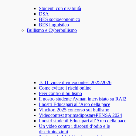
Studenti con disabilità
DSA
BES socioeconomico
BES linguistico
Bullismo e Cyberbullismo
1CIT vince il videocontest 2025/2026
Come evitare i rischi online
Peer contro il bullismo
Il nostro studente Ayman intervistato su RAI2
I nostri Educapari all’Arco della pace
Vincitori 2025 concorso sul bullismo
Videocontest #primadipostarePENSA 2024
I nostri studenti Educapari all’Arco della pace
Un video contro i discorsi d’odio e le
discriminazioni