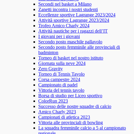
Secondi nel basket a Milano
Zanetti incontra i nostri studenti
Eccellenze sportive Lagrange 2023/2024
Attività sportive Lagrange 2023/2024
Trofeo Amico Charly 2024
Attività nautiche per i ragazzi dell’IT
I giovani per i giovani
Secondo posto maschile pallavolo
Secondo posto femminile alle provinciali di
badminton
Torneo di basket nel nostro istituto
Giornata sulla neve 2024
Zero Gravity
Torneo di Tennis Tavolo
Corsa campestre 2024
Campionato di padel
Vittoria del tennis tavolo
Borsa di studio per Liceo sportivo
ColorRun 2023
Successo delle nostre squadre di calcio
Amico Charly 2023
Campionati di atletica 2023
Vittoria alle provinciali di bowling
La squadra femminile calcio a 5 al campionato
regionale