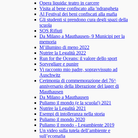
Opera liquida: teatro in carcere
Visita al bene confiscato alla 'ndrangheta
Al Festival dei beni confiscati alla mafia
Gli studenti si prendono cura degli spazi della
scuola
SOS Rifiuti
Da Milano a Mauthausen- 9 Municipi per la
memoria
M’illumino di meno 2022
Nutrire la Legalità 2022
Run for the Oceans: il valore dello sport
Sorvegliare e punire
Vi racconto mio padre, sopravvissuto ad
Auschwitz
Cerimonia di commemorazione del 76^
anniversario della liberazione del lager di
Mauthausen
Da Milano a Mauthausen
Puliamo il mondo (e la scuola!) 2021
Nutrire la Legalità 2021
Esempi di intolleranza nella storia
Puliamo il mondo 2020
Puliamo il mondo - Legambiente 2019
Un video sulla tutela dell’ambiente e
sull’ecomafia