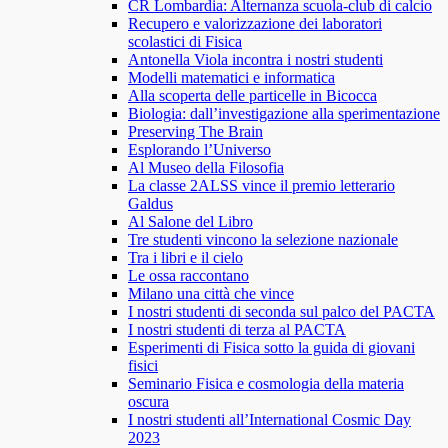
CR Lombardia: Alternanza scuola-club di calcio
Recupero e valorizzazione dei laboratori
scolastici di Fisica
Antonella Viola incontra i nostri studenti
Modelli matematici e informatica
Alla scoperta delle particelle in Bicocca
Biologia: dall’investigazione alla sperimentazione
Preserving The Brain
Esplorando l’Universo
Al Museo della Filosofia
La classe 2ALSS vince il premio letterario
Galdus
Al Salone del Libro
Tre studenti vincono la selezione nazionale
Tra i libri e il cielo
Le ossa raccontano
Milano una città che vince
I nostri studenti di seconda sul palco del PACTA
I nostri studenti di terza al PACTA
Esperimenti di Fisica sotto la guida di giovani
fisici
Seminario Fisica e cosmologia della materia
oscura
I nostri studenti all’International Cosmic Day
2023