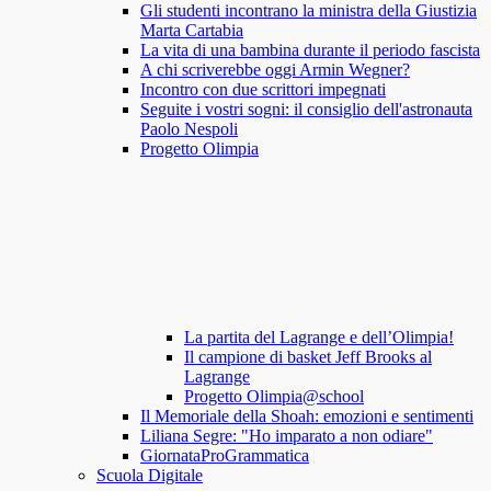
Gli studenti incontrano la ministra della Giustizia
Marta Cartabia
La vita di una bambina durante il periodo fascista
A chi scriverebbe oggi Armin Wegner?
Incontro con due scrittori impegnati
Seguite i vostri sogni: il consiglio dell'astronauta
Paolo Nespoli
Progetto Olimpia
La partita del Lagrange e dell’Olimpia!
Il campione di basket Jeff Brooks al
Lagrange
Progetto Olimpia@school
Il Memoriale della Shoah: emozioni e sentimenti
Liliana Segre: "Ho imparato a non odiare"
GiornataProGrammatica
Scuola Digitale