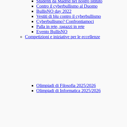
Studenti da Madrid nel nostro istituto
Contro il cyberbullismo al Duomo
BullisNO day 2022
Vestiti di blu contro il cyberbullismo
Cyberbullismo? Confrontiamoci
Palla in rete, ragazzi in rete
Evento BullisNO
Competizioni e iniziative per le eccellenze
Olimpiadi di Filosofia 2025/2026
Olimpiadi di Informatica 2025/2026