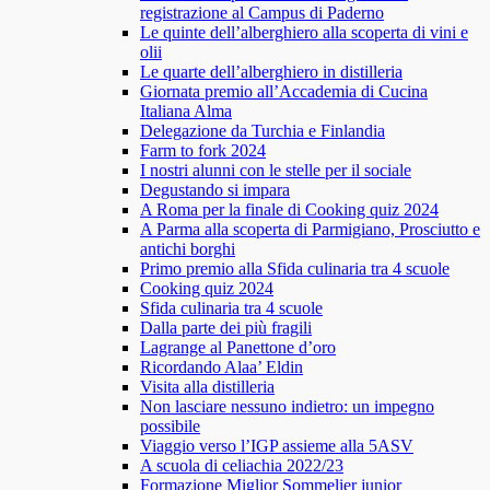
registrazione al Campus di Paderno
Le quinte dell’alberghiero alla scoperta di vini e
olii
Le quarte dell’alberghiero in distilleria
Giornata premio all’Accademia di Cucina
Italiana Alma
Delegazione da Turchia e Finlandia
Farm to fork 2024
I nostri alunni con le stelle per il sociale
Degustando si impara
A Roma per la finale di Cooking quiz 2024
A Parma alla scoperta di Parmigiano, Prosciutto e
antichi borghi
Primo premio alla Sfida culinaria tra 4 scuole
Cooking quiz 2024
Sfida culinaria tra 4 scuole
Dalla parte dei più fragili
Lagrange al Panettone d’oro
Ricordando Alaa’ Eldin
Visita alla distilleria
Non lasciare nessuno indietro: un impegno
possibile
Viaggio verso l’IGP assieme alla 5ASV
A scuola di celiachia 2022/23
Formazione Miglior Sommelier junior