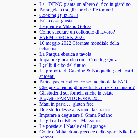
La 1DENO pianta un albero di fico in giardino
Passeggiata tra gli storici caffè torinesi
Cooking Quiz 2023
Fa' la cosa giusta
Le quarte a Milano Golosa
Come superare un colloquio di lavoro?
FARMTOFORK 2022
16 maggio 2022 Giornata mondiale della
celiachia
La Pasqua ebraica a tavola
Imparare giocando con il Cooking Quiz
I grilli: il cibo del futuro
La proposta di Catering & Banqueting dei nostri
studenti
Partecipazione al concorso indetto dalla FAO
Che gusto hanno gli insetti? E come si cucinano?
Gli studenti sui fornelli anche in estate
Progetto FARMTOFORK 2021
Mani in pasta … gluten free
Due studentesse a lezione da Cracco
Imparare a degustare il Grana Padano
La gita alla distilleria Marzadro
Le poesie sul Natale del Lagrange
Contro l’abbandono precoce dello sport: Nike for
School