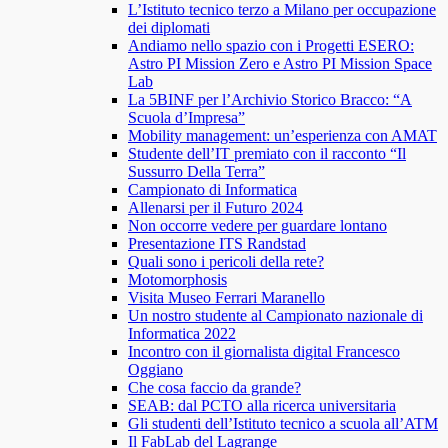
L’Istituto tecnico terzo a Milano per occupazione
dei diplomati
Andiamo nello spazio con i Progetti ESERO:
Astro PI Mission Zero e Astro PI Mission Space
Lab
La 5BINF per l’Archivio Storico Bracco: “A
Scuola d’Impresa”
Mobility management: un’esperienza con AMAT
Studente dell’IT premiato con il racconto “Il
Sussurro Della Terra”
Campionato di Informatica
Allenarsi per il Futuro 2024
Non occorre vedere per guardare lontano
Presentazione ITS Randstad
Quali sono i pericoli della rete?
Motomorphosis
Visita Museo Ferrari Maranello
Un nostro studente al Campionato nazionale di
Informatica 2022
Incontro con il giornalista digital Francesco
Oggiano
Che cosa faccio da grande?
SEAB: dal PCTO alla ricerca universitaria
Gli studenti dell’Istituto tecnico a scuola all’ATM
Il FabLab del Lagrange