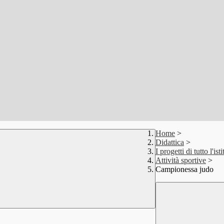
Home
>
Didattica
>
I progetti di tutto l'isti
Attività sportive
>
Campionessa judo