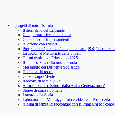
I progetti di tutto l'istituto
Il giornalino del Lagrange
Una giornata ricca di curiosità
Corso di scacchi per studenti
A lezione con i visori
Programma Operativo Complementare (POC) Per la Scu
La 5AAT al Memoriale della Shoah
Ottimi risultati su Eduscopio 2025
Il sindaco Sala nella nostra scuola
Messaggio del Dirigente Scolastico
Occhio a chi tocca
Corso LogicaMente
Raccolta di natale 2024
Alimentazione e Salute: dalla A alla Generazione Z
Strage di piazza Fontana
I ragazzi alla Scala
Laboratorio di Montaggio foto e video e di Pasticceria
Album di famiglie: raccontare con le immagini per conosce