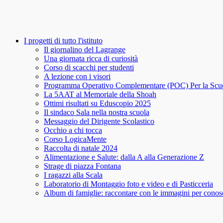
I progetti di tutto l'istituto
Il giornalino del Lagrange
Una giornata ricca di curiosità
Corso di scacchi per studenti
A lezione con i visori
Programma Operativo Complementare (POC) Per la Scu
La 5AAT al Memoriale della Shoah
Ottimi risultati su Eduscopio 2025
Il sindaco Sala nella nostra scuola
Messaggio del Dirigente Scolastico
Occhio a chi tocca
Corso LogicaMente
Raccolta di natale 2024
Alimentazione e Salute: dalla A alla Generazione Z
Strage di piazza Fontana
I ragazzi alla Scala
Laboratorio di Montaggio foto e video e di Pasticceria
Album di famiglie: raccontare con le immagini per conosce