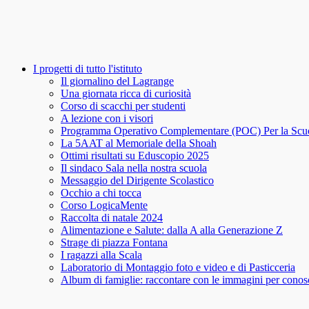
I progetti di tutto l'istituto
Il giornalino del Lagrange
Una giornata ricca di curiosità
Corso di scacchi per studenti
A lezione con i visori
Programma Operativo Complementare (POC) Per la Scu
La 5AAT al Memoriale della Shoah
Ottimi risultati su Eduscopio 2025
Il sindaco Sala nella nostra scuola
Messaggio del Dirigente Scolastico
Occhio a chi tocca
Corso LogicaMente
Raccolta di natale 2024
Alimentazione e Salute: dalla A alla Generazione Z
Strage di piazza Fontana
I ragazzi alla Scala
Laboratorio di Montaggio foto e video e di Pasticceria
Album di famiglie: raccontare con le immagini per conosce