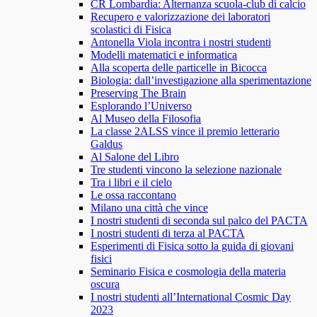
CR Lombardia: Alternanza scuola-club di calcio
Recupero e valorizzazione dei laboratori
scolastici di Fisica
Antonella Viola incontra i nostri studenti
Modelli matematici e informatica
Alla scoperta delle particelle in Bicocca
Biologia: dall’investigazione alla sperimentazione
Preserving The Brain
Esplorando l’Universo
Al Museo della Filosofia
La classe 2ALSS vince il premio letterario
Galdus
Al Salone del Libro
Tre studenti vincono la selezione nazionale
Tra i libri e il cielo
Le ossa raccontano
Milano una città che vince
I nostri studenti di seconda sul palco del PACTA
I nostri studenti di terza al PACTA
Esperimenti di Fisica sotto la guida di giovani
fisici
Seminario Fisica e cosmologia della materia
oscura
I nostri studenti all’International Cosmic Day
2023