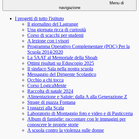
Menu di
navigazione
I progetti di tutto l'istituto
Il giornalino del Lagrange
Una giornata ricca di curiosità
Corso di scacchi per studenti
A lezione con i visori
Programma Operativo Complementare (POC) Per la
Scuola 2014/2020
La 5AAT al Memoriale della Shoah
Ottimi risultati su Eduscopio 2025
Il sindaco Sala nella nostra scuola
Messaggio del Dirigente Scolastico
Occhio a chi tocca
Corso LogicaMente
Raccolta di natale 2024
Alimentazione e Salute: dalla A alla Generazione Z
Strage di piazza Fontana
I ragazzi alla Scala
Laboratorio di Montaggio foto e video e di Pasticceria
Album di famiglie: raccontare con le immagini per
conoscere le proprie storie
A scuola contro la violenza sulle donne