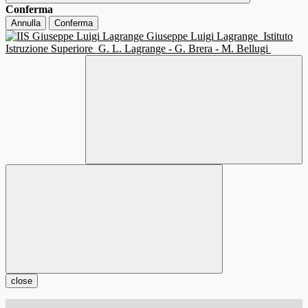
Conferma
Annulla
Conferma
Giuseppe Luigi Lagrange
Istituto
Istruzione Superiore
G. L. Lagrange - G. Brera - M. Bellugi
close