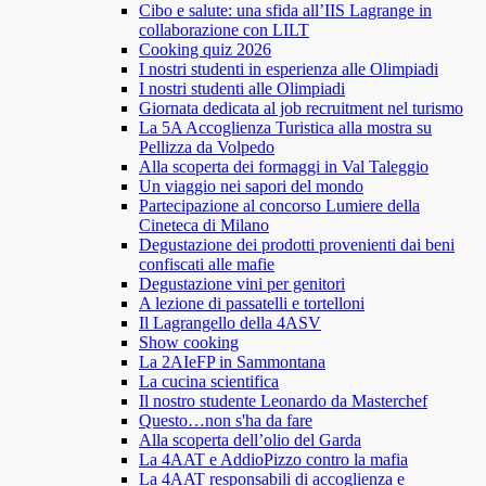
Cibo e salute: una sfida all’IIS Lagrange in
collaborazione con LILT
Cooking quiz 2026
I nostri studenti in esperienza alle Olimpiadi
I nostri studenti alle Olimpiadi
Giornata dedicata al job recruitment nel turismo
La 5A Accoglienza Turistica alla mostra su
Pellizza da Volpedo
Alla scoperta dei formaggi in Val Taleggio
Un viaggio nei sapori del mondo
Partecipazione al concorso Lumiere della
Cineteca di Milano
Degustazione dei prodotti provenienti dai beni
confiscati alle mafie
Degustazione vini per genitori
A lezione di passatelli e tortelloni
Il Lagrangello della 4ASV
Show cooking
La 2AIeFP in Sammontana
La cucina scientifica
Il nostro studente Leonardo da Masterchef
Questo…non s'ha da fare
Alla scoperta dell’olio del Garda
La 4AAT e AddioPizzo contro la mafia
La 4AAT responsabili di accoglienza e