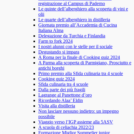
registrazione al Campus di Paderno
Le quinte dell’alberghiero alla scoperta di vini e
olii
Le quarte dell’alberghiero in distilleria
Giornata premio all’Accademia di Cucina
Italiana Alma
Delegazione da Turchia e Finlandia
Farm to fork 2024
I nostri alunni con le stelle per il sociale
Degustando si impara
A Roma per la finale di Cooking quiz 2024
A Parma alla scoperta di Parmigiano, Prosciutto e
antichi borghi
Primo premio alla Sfida culinaria tra 4 scuole
Cooking quiz 2024
Sfida culinaria tra 4 scuole
Dalla parte dei più fragili
Lagrange al Panettone d’oro
Ricordando Alaa’ Eldin
Visita alla distilleria
Non lasciare nessuno indietro: un impegno
possibile
Viaggio verso l’IGP assieme alla 5ASV
A scuola di celiachia 2022/23
Formazione Miglior Sommelier junior