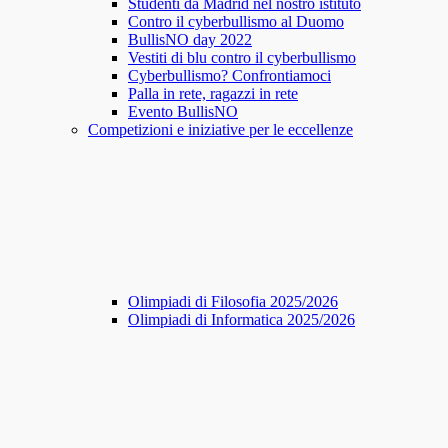
Studenti da Madrid nel nostro istituto
Contro il cyberbullismo al Duomo
BullisNO day 2022
Vestiti di blu contro il cyberbullismo
Cyberbullismo? Confrontiamoci
Palla in rete, ragazzi in rete
Evento BullisNO
Competizioni e iniziative per le eccellenze
Olimpiadi di Filosofia 2025/2026
Olimpiadi di Informatica 2025/2026