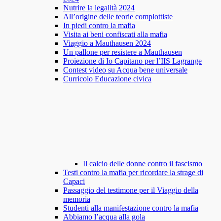
Nutrire la legalità 2024
All’origine delle teorie complottiste
In piedi contro la mafia
Visita ai beni confiscati alla mafia
Viaggio a Mauthausen 2024
Un pallone per resistere a Mauthausen
Proiezione di Io Capitano per l’IIS Lagrange
Contest video su Acqua bene universale
Curricolo Educazione civica
Il calcio delle donne contro il fascismo
Testi contro la mafia per ricordare la strage di
Capaci
Passaggio del testimone per il Viaggio della
memoria
Studenti alla manifestazione contro la mafia
Abbiamo l’acqua alla gola