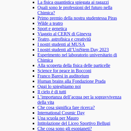
La fisica quantistica spiegata ai ragazzi
Quali sono le professioni del futuro nella
Chimica?
Primo premio della nostra studentessa Piras
Wilde a teatro
Sport e genetica
Viaggio al CERN di Ginevra
Teatro, astrofisica e creatività
I nostri studenti al MUSA
I nostri studenti all’UniStem Day 2023
Esperimento nel laboratorio universitario di
Chimica
Alla scoperta della fisica delle particelle
Science for peace in Bocconi
Franco Baresi in auditorium
Human brains alla Fondazione Prada
Oggi lo spieghiamo noi
Il cielo è di tutti
L’importanza dell’acqua per la sopravvivenza
della vita
Che cosa significa fare ricerca?
International Cosmic Day
Una scuola per Mauro
Intitolazione del Liceo Sportivo Bellugi
Che cosa sono gli esopianeti?