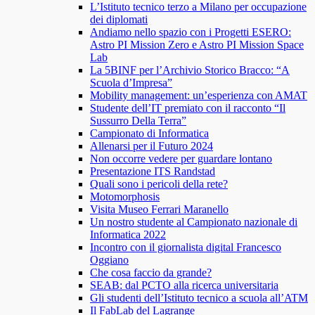
L’Istituto tecnico terzo a Milano per occupazione
dei diplomati
Andiamo nello spazio con i Progetti ESERO:
Astro PI Mission Zero e Astro PI Mission Space
Lab
La 5BINF per l’Archivio Storico Bracco: “A
Scuola d’Impresa”
Mobility management: un’esperienza con AMAT
Studente dell’IT premiato con il racconto “Il
Sussurro Della Terra”
Campionato di Informatica
Allenarsi per il Futuro 2024
Non occorre vedere per guardare lontano
Presentazione ITS Randstad
Quali sono i pericoli della rete?
Motomorphosis
Visita Museo Ferrari Maranello
Un nostro studente al Campionato nazionale di
Informatica 2022
Incontro con il giornalista digital Francesco
Oggiano
Che cosa faccio da grande?
SEAB: dal PCTO alla ricerca universitaria
Gli studenti dell’Istituto tecnico a scuola all’ATM
Il FabLab del Lagrange