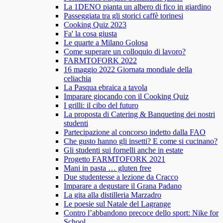
La 1DENO pianta un albero di fico in giardino
Passeggiata tra gli storici caffè torinesi
Cooking Quiz 2023
Fa' la cosa giusta
Le quarte a Milano Golosa
Come superare un colloquio di lavoro?
FARMTOFORK 2022
16 maggio 2022 Giornata mondiale della
celiachia
La Pasqua ebraica a tavola
Imparare giocando con il Cooking Quiz
I grilli: il cibo del futuro
La proposta di Catering & Banqueting dei nostri
studenti
Partecipazione al concorso indetto dalla FAO
Che gusto hanno gli insetti? E come si cucinano?
Gli studenti sui fornelli anche in estate
Progetto FARMTOFORK 2021
Mani in pasta … gluten free
Due studentesse a lezione da Cracco
Imparare a degustare il Grana Padano
La gita alla distilleria Marzadro
Le poesie sul Natale del Lagrange
Contro l’abbandono precoce dello sport: Nike for
School