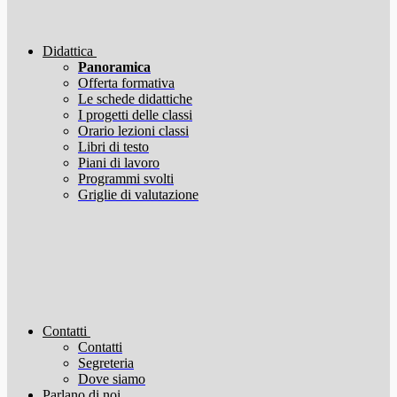
Didattica
Panoramica
Offerta formativa
Le schede didattiche
I progetti delle classi
Orario lezioni classi
Libri di testo
Piani di lavoro
Programmi svolti
Griglie di valutazione
Contatti
Contatti
Segreteria
Dove siamo
Parlano di noi