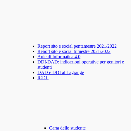
Report sito e social pentamestre 2021/2022
Report sito e social trimestre 2021/2022
Aule di Informatica 4.0
DDI-DAD: indicazioni operative per genitori e
studenti
DAD e DDI al Lagrange
ICDL
Carta dello studente