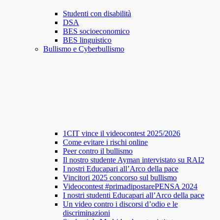
Studenti con disabilità
DSA
BES socioeconomico
BES linguistico
Bullismo e Cyberbullismo
1CIT vince il videocontest 2025/2026
Come evitare i rischi online
Peer contro il bullismo
Il nostro studente Ayman intervistato su RAI2
I nostri Educapari all’Arco della pace
Vincitori 2025 concorso sul bullismo
Videocontest #primadipostarePENSA 2024
I nostri studenti Educapari all’Arco della pace
Un video contro i discorsi d’odio e le
discriminazioni