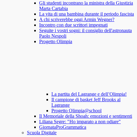
Gli studenti incontrano la ministra della Giustizia
Marta Cartabia
La vita di una bambina durante il periodo fascista
A chi scriverebbe oggi Armin Wegner?
Incontro con due scrittori impegnati
Seguite i vostri sogni: il consiglio dell'astronauta
Paolo Nespoli
Progetto Olimpia
La partita del Lagrange e dell’Olimpia!
Il campione di basket Jeff Brooks al
Lagrange
Progetto Olimpia@school
Il Memoriale della Shoah: emozioni e sentimenti
Liliana Segre: "Ho imparato a non odiare"
GiornataProGrammatica
Scuola Digitale