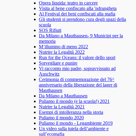
Opera liquida: teatro in carcere
Visita al bene confiscato alla 'ndrangheta
Al Festival dei beni confiscati alla mafia
Gli studenti si prendono cura degli spazi della
scuola
SOS Rifiuti
Da Milano a Mauthausen- 9 Municipi per la
memoria
M’illumino di meno 2022
Nutrire la Legalità 2022
Run for the Oceans: il valore dello sport
Sorvegliare e punire
Vi racconto mio padre, sopravvissuto ad
Auschwitz
Cerimonia di commemorazione del 76^
anniversario della liberazione del lager di
Mauthausen
Da Milano a Mauthausen
Puliamo il mondo (e la scuola!) 2021
Nutrire la Legalità 2021
Esempi di intolleranza nella storia
Puliamo il mondo 2020
Puliamo il mondo - Legambiente 2019
Un video sulla tutela dell’ambiente e
sull’ecomafia