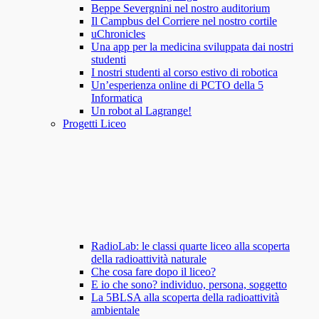
Beppe Severgnini nel nostro auditorium
Il Campbus del Corriere nel nostro cortile
uChronicles
Una app per la medicina sviluppata dai nostri
studenti
I nostri studenti al corso estivo di robotica
Un’esperienza online di PCTO della 5
Informatica
Un robot al Lagrange!
Progetti Liceo
RadioLab: le classi quarte liceo alla scoperta
della radioattività naturale
Che cosa fare dopo il liceo?
E io che sono? individuo, persona, soggetto
La 5BLSA alla scoperta della radioattività
ambientale