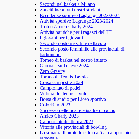
Secondi nel basket a Milano
Zanetti incontra i nostri studenti
Eccellenze sportive Lagrange 2023/2024
Attività sportive Lagrange 2023/2024
Trofeo Amico Charly 2024
Attività nautiche per i ragazzi dell’IT
I giovani per i giovani
Secondo posto maschile pallavolo
Secondo posto femminile alle provinciali di
badminton
Torneo di basket nel nostro istituto
Giornata sulla neve 2024
Zero Gravity
Torneo di Tennis Tavolo
Corsa campestre 2024
Campionato di padel
Vittoria del tennis tavolo
Borsa di studio per Liceo sportivo
ColorRun 2023
Successo delle nostre squadre di calcio
Amico Charly 2023
Campionati di atletica 2023
Vittoria alle provinciali di bowling
La squadra femminile calcio a 5 al campionato
regionale