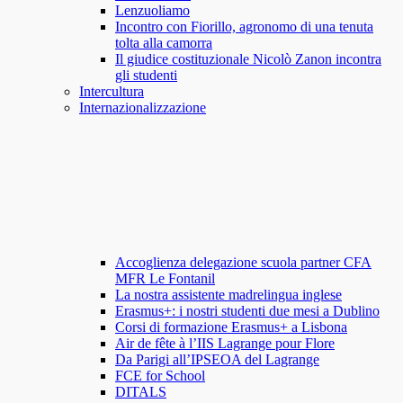
Lenzuoliamo
Incontro con Fiorillo, agronomo di una tenuta
tolta alla camorra
Il giudice costituzionale Nicolò Zanon incontra
gli studenti
Intercultura
Internazionalizzazione
Accoglienza delegazione scuola partner CFA
MFR Le Fontanil
La nostra assistente madrelingua inglese
Erasmus+: i nostri studenti due mesi a Dublino
Corsi di formazione Erasmus+ a Lisbona
Air de fête à l’IIS Lagrange pour Flore
Da Parigi all’IPSEOA del Lagrange
FCE for School
DITALS