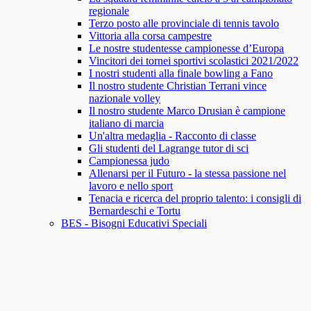
regionale
Terzo posto alle provinciale di tennis tavolo
Vittoria alla corsa campestre
Le nostre studentesse campionesse d’Europa
Vincitori dei tornei sportivi scolastici 2021/2022
I nostri studenti alla finale bowling a Fano
Il nostro studente Christian Terrani vince
nazionale volley
Il nostro studente Marco Drusian è campione
italiano di marcia
Un'altra medaglia - Racconto di classe
Gli studenti del Lagrange tutor di sci
Campionessa judo
Allenarsi per il Futuro - la stessa passione nel
lavoro e nello sport
Tenacia e ricerca del proprio talento: i consigli di
Bernardeschi e Tortu
BES - Bisogni Educativi Speciali