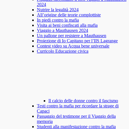
2024
Nutrire la legalità 2024
All’origine delle teorie complottiste
In piedi contro la mafia
Visita ai beni confiscati alla mafia
Viaggio a Mauthausen 2024
Un pallone per resistere a Mauthausen
Proiezione di Io Capitano per l’IIS Lagrange
Contest video su Acqua bene universale
Curricolo Educazione civica
Il calcio delle donne contro il fascismo
Testi contro la mafia per ricordare la strage di
Capaci
Passaggio del testimone per il Viaggio della
memoria
Studenti alla manifestazione contro la mafia