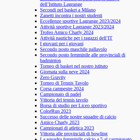
dell’Istituto Lagrange
Secondi nel basket a Milano
Zanetti incontra i nostri studenti
Eccellenze sportive Lagrange 2023/2024
Attività sportive Lagrange 2023/2024
Trofeo Amico Charly 2024
Attività nautiche per i ragazzi dell’IT
I giovani per i giovani
Secondo posto maschile pallavolo
Secondo posto femminile alle provinciali di
badminton
Torneo di basket nel nostro istituto
Giornata sulla neve 2024
Zero Gravity
Torneo di Tennis Tavolo
Corsa campestre 2024
Campionato di padel
Vittoria del tennis tavolo
Borsa di studio per Liceo sportivo
ColorRun 2023
Successo delle nostre squadre di calcio
Amico Charly 2023
Campionati di atletica 2023
Vittoria alle provinciali di bowling
La squadra femminile calcio a 5 al campionato