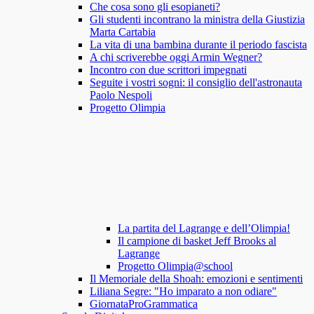
Che cosa sono gli esopianeti?
Gli studenti incontrano la ministra della Giustizia
Marta Cartabia
La vita di una bambina durante il periodo fascista
A chi scriverebbe oggi Armin Wegner?
Incontro con due scrittori impegnati
Seguite i vostri sogni: il consiglio dell'astronauta
Paolo Nespoli
Progetto Olimpia
La partita del Lagrange e dell’Olimpia!
Il campione di basket Jeff Brooks al
Lagrange
Progetto Olimpia@school
Il Memoriale della Shoah: emozioni e sentimenti
Liliana Segre: "Ho imparato a non odiare"
GiornataProGrammatica