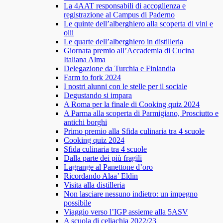
La 4AAT responsabili di accoglienza e
registrazione al Campus di Paderno
Le quinte dell’alberghiero alla scoperta di vini e
olii
Le quarte dell’alberghiero in distilleria
Giornata premio all’Accademia di Cucina
Italiana Alma
Delegazione da Turchia e Finlandia
Farm to fork 2024
I nostri alunni con le stelle per il sociale
Degustando si impara
A Roma per la finale di Cooking quiz 2024
A Parma alla scoperta di Parmigiano, Prosciutto e
antichi borghi
Primo premio alla Sfida culinaria tra 4 scuole
Cooking quiz 2024
Sfida culinaria tra 4 scuole
Dalla parte dei più fragili
Lagrange al Panettone d’oro
Ricordando Alaa’ Eldin
Visita alla distilleria
Non lasciare nessuno indietro: un impegno
possibile
Viaggio verso l’IGP assieme alla 5ASV
A scuola di celiachia 2022/23