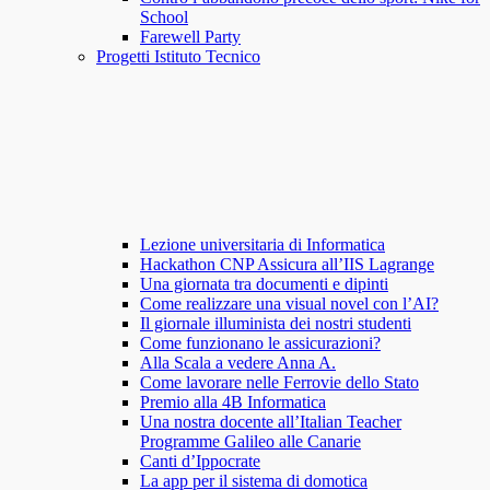
School
Farewell Party
Progetti Istituto Tecnico
Lezione universitaria di Informatica
Hackathon CNP Assicura all’IIS Lagrange
Una giornata tra documenti e dipinti
Come realizzare una visual novel con l’AI?
Il giornale illuminista dei nostri studenti
Come funzionano le assicurazioni?
Alla Scala a vedere Anna A.
Come lavorare nelle Ferrovie dello Stato
Premio alla 4B Informatica
Una nostra docente all’Italian Teacher
Programme Galileo alle Canarie
Canti d’Ippocrate
La app per il sistema di domotica