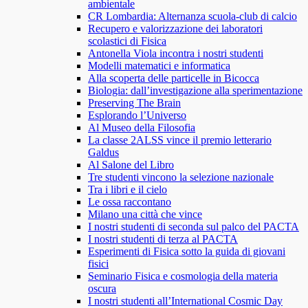
ambientale
CR Lombardia: Alternanza scuola-club di calcio
Recupero e valorizzazione dei laboratori
scolastici di Fisica
Antonella Viola incontra i nostri studenti
Modelli matematici e informatica
Alla scoperta delle particelle in Bicocca
Biologia: dall’investigazione alla sperimentazione
Preserving The Brain
Esplorando l’Universo
Al Museo della Filosofia
La classe 2ALSS vince il premio letterario
Galdus
Al Salone del Libro
Tre studenti vincono la selezione nazionale
Tra i libri e il cielo
Le ossa raccontano
Milano una città che vince
I nostri studenti di seconda sul palco del PACTA
I nostri studenti di terza al PACTA
Esperimenti di Fisica sotto la guida di giovani
fisici
Seminario Fisica e cosmologia della materia
oscura
I nostri studenti all’International Cosmic Day