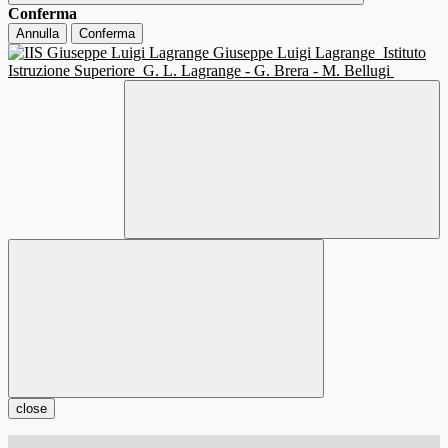
Conferma
Annulla
Conferma
Giuseppe Luigi Lagrange
Istituto
Istruzione Superiore
G. L. Lagrange - G. Brera - M. Bellugi
close