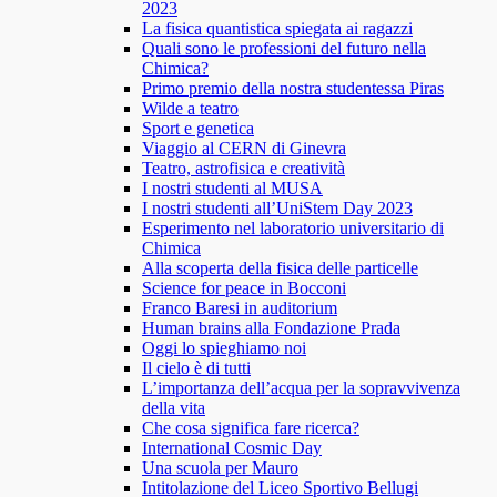
2023
La fisica quantistica spiegata ai ragazzi
Quali sono le professioni del futuro nella
Chimica?
Primo premio della nostra studentessa Piras
Wilde a teatro
Sport e genetica
Viaggio al CERN di Ginevra
Teatro, astrofisica e creatività
I nostri studenti al MUSA
I nostri studenti all’UniStem Day 2023
Esperimento nel laboratorio universitario di
Chimica
Alla scoperta della fisica delle particelle
Science for peace in Bocconi
Franco Baresi in auditorium
Human brains alla Fondazione Prada
Oggi lo spieghiamo noi
Il cielo è di tutti
L’importanza dell’acqua per la sopravvivenza
della vita
Che cosa significa fare ricerca?
International Cosmic Day
Una scuola per Mauro
Intitolazione del Liceo Sportivo Bellugi