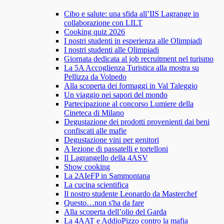
Cibo e salute: una sfida all’IIS Lagrange in
collaborazione con LILT
Cooking quiz 2026
I nostri studenti in esperienza alle Olimpiadi
I nostri studenti alle Olimpiadi
Giornata dedicata al job recruitment nel turismo
La 5A Accoglienza Turistica alla mostra su
Pellizza da Volpedo
Alla scoperta dei formaggi in Val Taleggio
Un viaggio nei sapori del mondo
Partecipazione al concorso Lumiere della
Cineteca di Milano
Degustazione dei prodotti provenienti dai beni
confiscati alle mafie
Degustazione vini per genitori
A lezione di passatelli e tortelloni
Il Lagrangello della 4ASV
Show cooking
La 2AIeFP in Sammontana
La cucina scientifica
Il nostro studente Leonardo da Masterchef
Questo…non s'ha da fare
Alla scoperta dell’olio del Garda
La 4AAT e AddioPizzo contro la mafia