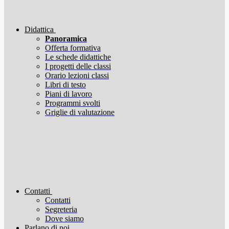
Didattica
Panoramica
Offerta formativa
Le schede didattiche
I progetti delle classi
Orario lezioni classi
Libri di testo
Piani di lavoro
Programmi svolti
Griglie di valutazione
Contatti
Contatti
Segreteria
Dove siamo
Parlano di noi