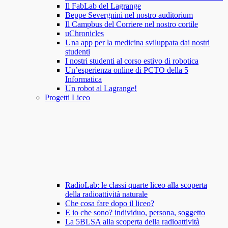
Il FabLab del Lagrange
Beppe Severgnini nel nostro auditorium
Il Campbus del Corriere nel nostro cortile
uChronicles
Una app per la medicina sviluppata dai nostri
studenti
I nostri studenti al corso estivo di robotica
Un’esperienza online di PCTO della 5
Informatica
Un robot al Lagrange!
Progetti Liceo
RadioLab: le classi quarte liceo alla scoperta
della radioattività naturale
Che cosa fare dopo il liceo?
E io che sono? individuo, persona, soggetto
La 5BLSA alla scoperta della radioattività