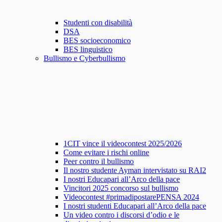
Studenti con disabilità
DSA
BES socioeconomico
BES linguistico
Bullismo e Cyberbullismo
1CIT vince il videocontest 2025/2026
Come evitare i rischi online
Peer contro il bullismo
Il nostro studente Ayman intervistato su RAI2
I nostri Educapari all’Arco della pace
Vincitori 2025 concorso sul bullismo
Videocontest #primadipostarePENSA 2024
I nostri studenti Educapari all’Arco della pace
Un video contro i discorsi d’odio e le