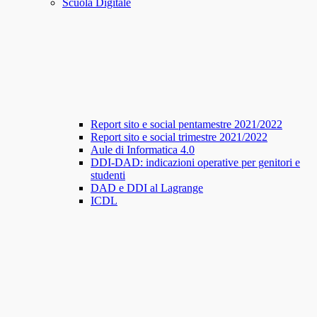
Scuola Digitale
Report sito e social pentamestre 2021/2022
Report sito e social trimestre 2021/2022
Aule di Informatica 4.0
DDI-DAD: indicazioni operative per genitori e
studenti
DAD e DDI al Lagrange
ICDL