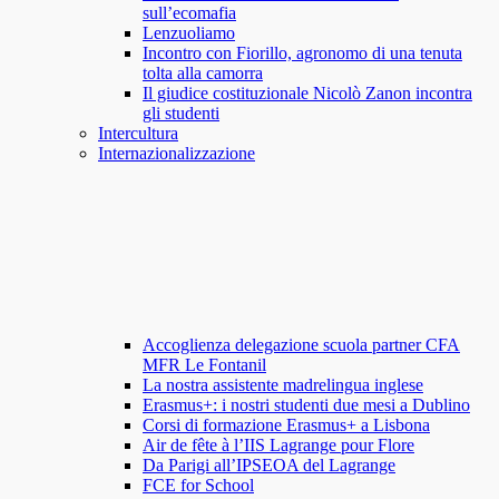
sull’ecomafia
Lenzuoliamo
Incontro con Fiorillo, agronomo di una tenuta
tolta alla camorra
Il giudice costituzionale Nicolò Zanon incontra
gli studenti
Intercultura
Internazionalizzazione
Accoglienza delegazione scuola partner CFA
MFR Le Fontanil
La nostra assistente madrelingua inglese
Erasmus+: i nostri studenti due mesi a Dublino
Corsi di formazione Erasmus+ a Lisbona
Air de fête à l’IIS Lagrange pour Flore
Da Parigi all’IPSEOA del Lagrange
FCE for School