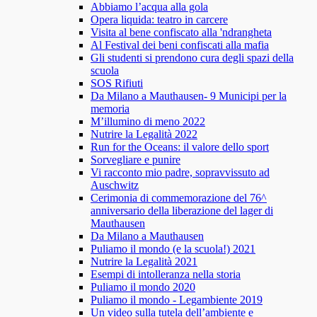
Abbiamo l’acqua alla gola
Opera liquida: teatro in carcere
Visita al bene confiscato alla 'ndrangheta
Al Festival dei beni confiscati alla mafia
Gli studenti si prendono cura degli spazi della
scuola
SOS Rifiuti
Da Milano a Mauthausen- 9 Municipi per la
memoria
M’illumino di meno 2022
Nutrire la Legalità 2022
Run for the Oceans: il valore dello sport
Sorvegliare e punire
Vi racconto mio padre, sopravvissuto ad
Auschwitz
Cerimonia di commemorazione del 76^
anniversario della liberazione del lager di
Mauthausen
Da Milano a Mauthausen
Puliamo il mondo (e la scuola!) 2021
Nutrire la Legalità 2021
Esempi di intolleranza nella storia
Puliamo il mondo 2020
Puliamo il mondo - Legambiente 2019
Un video sulla tutela dell’ambiente e