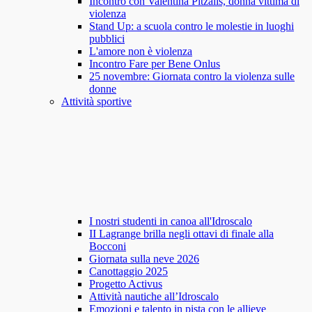
Incontro con Valentina Pitzalis, donna vittima di
violenza
Stand Up: a scuola contro le molestie in luoghi
pubblici
L'amore non è violenza
Incontro Fare per Bene Onlus
25 novembre: Giornata contro la violenza sulle
donne
Attività sportive
I nostri studenti in canoa all'Idroscalo
II Lagrange brilla negli ottavi di finale alla
Bocconi
Giornata sulla neve 2026
Canottaggio 2025
Progetto Activus
Attività nautiche all’Idroscalo
Emozioni e talento in pista con le allieve