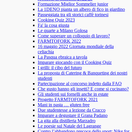
Formazione Miglior Sommelier junior
La 1DENO pianta un albero di fico in giardino
Passeggiata tra gli storici caffè torinesi
Cooking Quiz 2023
Fa' la cosa giusta
Le quarte a Milano Golosa
Come superare un colloquio di lavoro?
FARMTOFORK 2022
16 maggio 2022 Giornata mondiale della
celiachia
La Pasqua ebraica a tavola
Imparare giocando con il Cooking Quiz
I grilli: il cibo del futuro
La proposta di Catering & Banqueting dei nostri
studenti
Partecipazione al concorso indetto dalla FAO
Che gusto hanno gli insetti? E come si cucinano?
Gli studenti sui fornelli anche in estate
Progetto FARMTOFORK 2021
Mani in pasta … gluten free
Due studentesse a lezione da Cracco
Imparare a degustare il Grana Padano
La gita alla distilleria Marzadro
Le poesie sul Natale del Lagrange
Contro l’abbandono precoce dello sport: Nike for