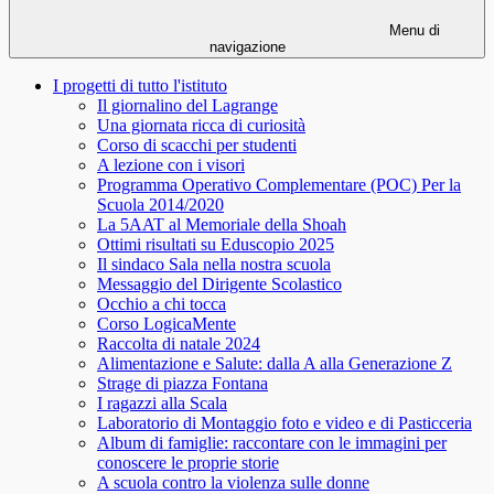
Menu di
navigazione
I progetti di tutto l'istituto
Il giornalino del Lagrange
Una giornata ricca di curiosità
Corso di scacchi per studenti
A lezione con i visori
Programma Operativo Complementare (POC) Per la
Scuola 2014/2020
La 5AAT al Memoriale della Shoah
Ottimi risultati su Eduscopio 2025
Il sindaco Sala nella nostra scuola
Messaggio del Dirigente Scolastico
Occhio a chi tocca
Corso LogicaMente
Raccolta di natale 2024
Alimentazione e Salute: dalla A alla Generazione Z
Strage di piazza Fontana
I ragazzi alla Scala
Laboratorio di Montaggio foto e video e di Pasticceria
Album di famiglie: raccontare con le immagini per
conoscere le proprie storie
A scuola contro la violenza sulle donne