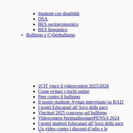
Studenti con disabilità
DSA
BES socioeconomico
BES linguistico
Bullismo e Cyberbullismo
1CIT vince il videocontest 2025/2026
Come evitare i rischi online
Peer contro il bullismo
Il nostro studente Ayman intervistato su RAI2
I nostri Educapari all’Arco della pace
Vincitori 2025 concorso sul bullismo
Videocontest #primadipostarePENSA 2024
I nostri studenti Educapari all’Arco della pace
Un video contro i discorsi d’odio e le