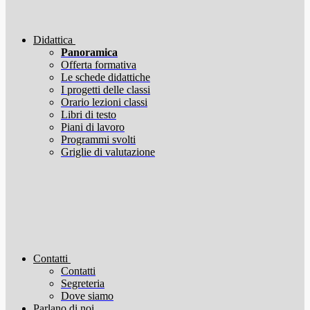
Didattica
Panoramica
Offerta formativa
Le schede didattiche
I progetti delle classi
Orario lezioni classi
Libri di testo
Piani di lavoro
Programmi svolti
Griglie di valutazione
Contatti
Contatti
Segreteria
Dove siamo
Parlano di noi