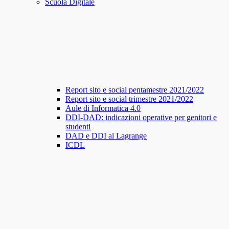
Scuola Digitale
Report sito e social pentamestre 2021/2022
Report sito e social trimestre 2021/2022
Aule di Informatica 4.0
DDI-DAD: indicazioni operative per genitori e
studenti
DAD e DDI al Lagrange
ICDL