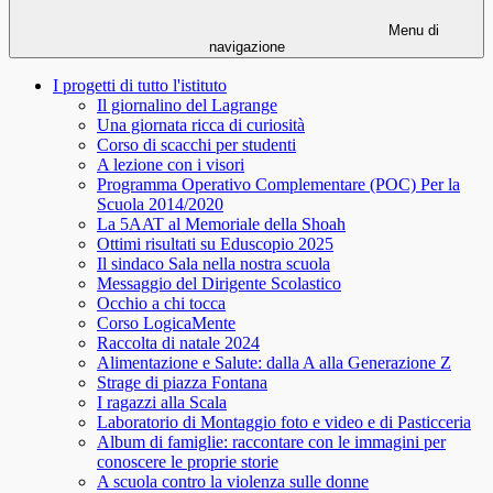
Menu di
navigazione
I progetti di tutto l'istituto
Il giornalino del Lagrange
Una giornata ricca di curiosità
Corso di scacchi per studenti
A lezione con i visori
Programma Operativo Complementare (POC) Per la
Scuola 2014/2020
La 5AAT al Memoriale della Shoah
Ottimi risultati su Eduscopio 2025
Il sindaco Sala nella nostra scuola
Messaggio del Dirigente Scolastico
Occhio a chi tocca
Corso LogicaMente
Raccolta di natale 2024
Alimentazione e Salute: dalla A alla Generazione Z
Strage di piazza Fontana
I ragazzi alla Scala
Laboratorio di Montaggio foto e video e di Pasticceria
Album di famiglie: raccontare con le immagini per
conoscere le proprie storie
A scuola contro la violenza sulle donne