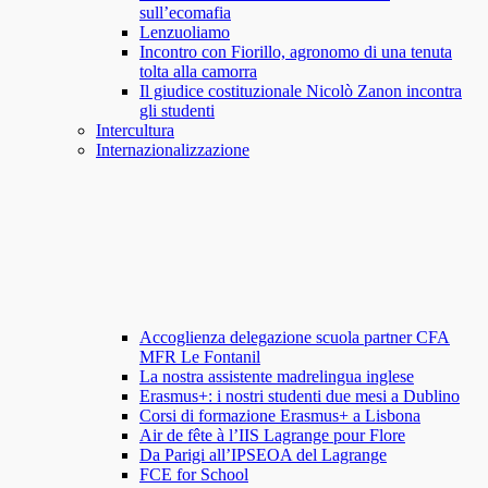
sull’ecomafia
Lenzuoliamo
Incontro con Fiorillo, agronomo di una tenuta
tolta alla camorra
Il giudice costituzionale Nicolò Zanon incontra
gli studenti
Intercultura
Internazionalizzazione
Accoglienza delegazione scuola partner CFA
MFR Le Fontanil
La nostra assistente madrelingua inglese
Erasmus+: i nostri studenti due mesi a Dublino
Corsi di formazione Erasmus+ a Lisbona
Air de fête à l’IIS Lagrange pour Flore
Da Parigi all’IPSEOA del Lagrange
FCE for School