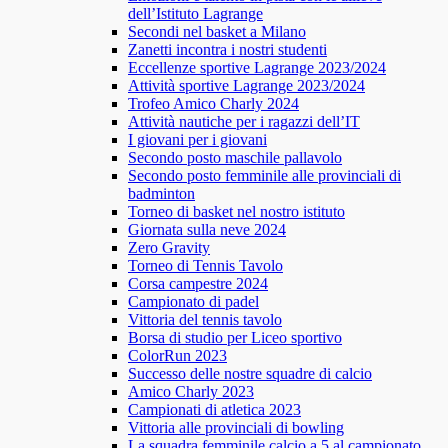
dell’Istituto Lagrange
Secondi nel basket a Milano
Zanetti incontra i nostri studenti
Eccellenze sportive Lagrange 2023/2024
Attività sportive Lagrange 2023/2024
Trofeo Amico Charly 2024
Attività nautiche per i ragazzi dell’IT
I giovani per i giovani
Secondo posto maschile pallavolo
Secondo posto femminile alle provinciali di
badminton
Torneo di basket nel nostro istituto
Giornata sulla neve 2024
Zero Gravity
Torneo di Tennis Tavolo
Corsa campestre 2024
Campionato di padel
Vittoria del tennis tavolo
Borsa di studio per Liceo sportivo
ColorRun 2023
Successo delle nostre squadre di calcio
Amico Charly 2023
Campionati di atletica 2023
Vittoria alle provinciali di bowling
La squadra femminile calcio a 5 al campionato