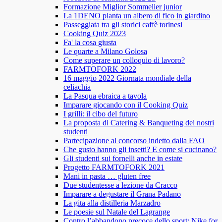
Formazione Miglior Sommelier junior
La 1DENO pianta un albero di fico in giardino
Passeggiata tra gli storici caffè torinesi
Cooking Quiz 2023
Fa' la cosa giusta
Le quarte a Milano Golosa
Come superare un colloquio di lavoro?
FARMTOFORK 2022
16 maggio 2022 Giornata mondiale della
celiachia
La Pasqua ebraica a tavola
Imparare giocando con il Cooking Quiz
I grilli: il cibo del futuro
La proposta di Catering & Banqueting dei nostri
studenti
Partecipazione al concorso indetto dalla FAO
Che gusto hanno gli insetti? E come si cucinano?
Gli studenti sui fornelli anche in estate
Progetto FARMTOFORK 2021
Mani in pasta … gluten free
Due studentesse a lezione da Cracco
Imparare a degustare il Grana Padano
La gita alla distilleria Marzadro
Le poesie sul Natale del Lagrange
Contro l’abbandono precoce dello sport: Nike for