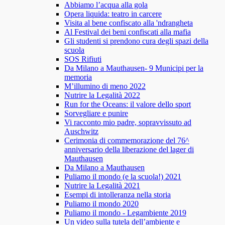
Abbiamo l’acqua alla gola
Opera liquida: teatro in carcere
Visita al bene confiscato alla 'ndrangheta
Al Festival dei beni confiscati alla mafia
Gli studenti si prendono cura degli spazi della
scuola
SOS Rifiuti
Da Milano a Mauthausen- 9 Municipi per la
memoria
M’illumino di meno 2022
Nutrire la Legalità 2022
Run for the Oceans: il valore dello sport
Sorvegliare e punire
Vi racconto mio padre, sopravvissuto ad
Auschwitz
Cerimonia di commemorazione del 76^
anniversario della liberazione del lager di
Mauthausen
Da Milano a Mauthausen
Puliamo il mondo (e la scuola!) 2021
Nutrire la Legalità 2021
Esempi di intolleranza nella storia
Puliamo il mondo 2020
Puliamo il mondo - Legambiente 2019
Un video sulla tutela dell’ambiente e