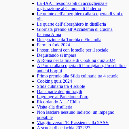
La 4AAT responsabili di accoglienza e
registrazione al Campus di Paderno
Le quinte dell’alberghiero alla scoperta di vini e
olii
Le quarte dell’alberghiero in distilleria
Giornata premio all’Accademia di Cucina
Italiana Alma
Delegazione da Turchia e Finlandia
Farm to fork 2024
I nostri alunni con le stelle per il sociale
Degustando si impara
A Roma per la finale di Cooking quiz 2024
A Parma alla scoperta di Parmigiano, Prosciutto e
antichi borghi
Primo premio alla Sfida culinaria tra 4 scuole
Cooking quiz 2024
Sfida culinaria tra 4 scuole
Dalla parte dei più fragili
Lagrange al Panettone d’oro
Ricordando Alaa’ Eldin
Visita alla distilleria
Non lasciare nessuno indietro: un impegno
possibile
Viaggio verso l’IGP assieme alla 5ASV
A scuola di celiachia 2022/23