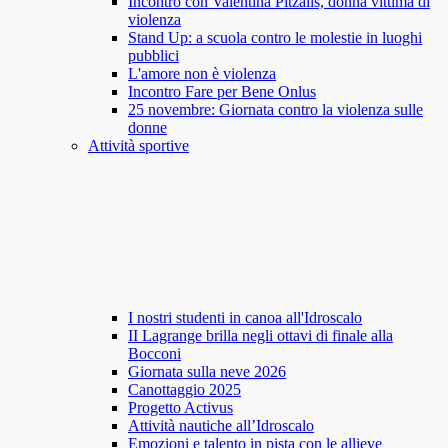
Incontro con Valentina Pitzalis, donna vittima di
violenza
Stand Up: a scuola contro le molestie in luoghi
pubblici
L'amore non è violenza
Incontro Fare per Bene Onlus
25 novembre: Giornata contro la violenza sulle
donne
Attività sportive
I nostri studenti in canoa all'Idroscalo
II Lagrange brilla negli ottavi di finale alla
Bocconi
Giornata sulla neve 2026
Canottaggio 2025
Progetto Activus
Attività nautiche all’Idroscalo
Emozioni e talento in pista con le allieve