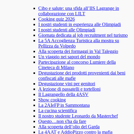
Cibo e salute: una sfida all’IIS Lagrange in
collaborazione con LILT
Cooking quiz 2026
I nostri studenti in esperienza alle Olimpiadi
I nostri studenti alle Olimpiadi
Giornata dedicata al job recruitment nel turismo
La 5A Accoglienza Turistica alla mostra su
Pellizza da Volpedo
Alla scoperta dei formaggi in Val Taleggio
Un viaggio nei sapori del mondo
Partecipazione al concorso Lumiere della
Cineteca di Milano
Degustazione dei prodotti provenienti dai beni
confiscati alle mafie
Degustazione vini per genitori
A lezione di passatelli e tortelloni
Il Lagrangello della 4ASV
Show cooking
La 2AIeFP in Sammontana
La cucina scientifica
Il nostro studente Leonardo da Masterchef
Questo…non s'ha da fare
Alla scoperta dell’olio del Garda
La 4AAT e AddioPizzo contro la mafia