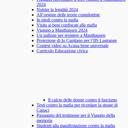
2024
Nutrire la legalità 2024
All’origine delle teorie complottiste
In piedi contro la mafia
Visita ai beni confiscati alla mafia
Viaggio a Mauthausen 2024
Un pallone per resistere a Mauthausen
Proiezione di Io Capitano per l’IIS Lagrange
Contest video su Acqua bene universale
Curricolo Educazione civica
Il calcio delle donne contro il fascismo
Testi contro la mafia per ricordare la strage di
Capaci
Passaggio del testimone per il Viaggio della
memoria
Studenti alla manifestazione contro la mafia