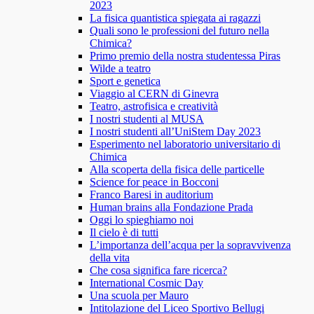
2023
La fisica quantistica spiegata ai ragazzi
Quali sono le professioni del futuro nella
Chimica?
Primo premio della nostra studentessa Piras
Wilde a teatro
Sport e genetica
Viaggio al CERN di Ginevra
Teatro, astrofisica e creatività
I nostri studenti al MUSA
I nostri studenti all’UniStem Day 2023
Esperimento nel laboratorio universitario di
Chimica
Alla scoperta della fisica delle particelle
Science for peace in Bocconi
Franco Baresi in auditorium
Human brains alla Fondazione Prada
Oggi lo spieghiamo noi
Il cielo è di tutti
L’importanza dell’acqua per la sopravvivenza
della vita
Che cosa significa fare ricerca?
International Cosmic Day
Una scuola per Mauro
Intitolazione del Liceo Sportivo Bellugi