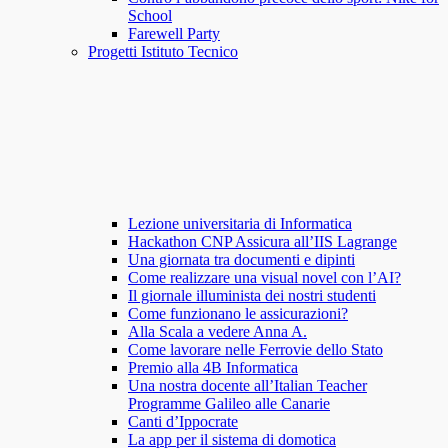
School
Farewell Party
Progetti Istituto Tecnico
Lezione universitaria di Informatica
Hackathon CNP Assicura all’IIS Lagrange
Una giornata tra documenti e dipinti
Come realizzare una visual novel con l’AI?
Il giornale illuminista dei nostri studenti
Come funzionano le assicurazioni?
Alla Scala a vedere Anna A.
Come lavorare nelle Ferrovie dello Stato
Premio alla 4B Informatica
Una nostra docente all’Italian Teacher
Programme Galileo alle Canarie
Canti d’Ippocrate
La app per il sistema di domotica