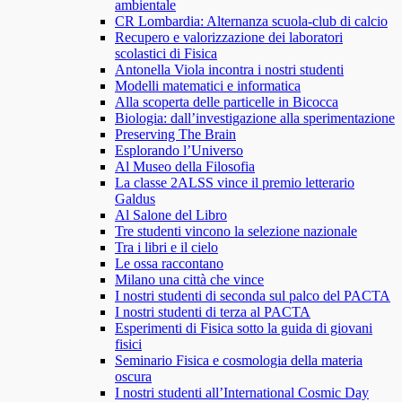
ambientale
CR Lombardia: Alternanza scuola-club di calcio
Recupero e valorizzazione dei laboratori
scolastici di Fisica
Antonella Viola incontra i nostri studenti
Modelli matematici e informatica
Alla scoperta delle particelle in Bicocca
Biologia: dall’investigazione alla sperimentazione
Preserving The Brain
Esplorando l’Universo
Al Museo della Filosofia
La classe 2ALSS vince il premio letterario
Galdus
Al Salone del Libro
Tre studenti vincono la selezione nazionale
Tra i libri e il cielo
Le ossa raccontano
Milano una città che vince
I nostri studenti di seconda sul palco del PACTA
I nostri studenti di terza al PACTA
Esperimenti di Fisica sotto la guida di giovani
fisici
Seminario Fisica e cosmologia della materia
oscura
I nostri studenti all’International Cosmic Day