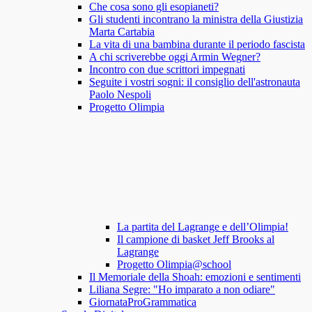
Che cosa sono gli esopianeti?
Gli studenti incontrano la ministra della Giustizia
Marta Cartabia
La vita di una bambina durante il periodo fascista
A chi scriverebbe oggi Armin Wegner?
Incontro con due scrittori impegnati
Seguite i vostri sogni: il consiglio dell'astronauta
Paolo Nespoli
Progetto Olimpia
La partita del Lagrange e dell’Olimpia!
Il campione di basket Jeff Brooks al
Lagrange
Progetto Olimpia@school
Il Memoriale della Shoah: emozioni e sentimenti
Liliana Segre: "Ho imparato a non odiare"
GiornataProGrammatica