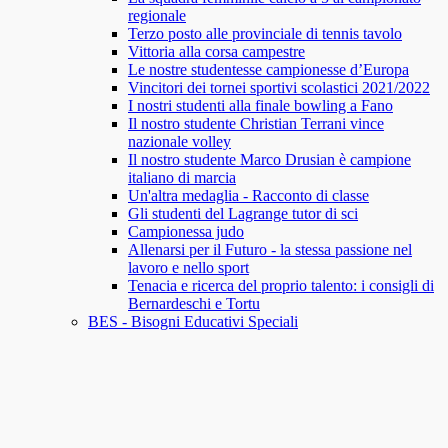
regionale
Terzo posto alle provinciale di tennis tavolo
Vittoria alla corsa campestre
Le nostre studentesse campionesse d’Europa
Vincitori dei tornei sportivi scolastici 2021/2022
I nostri studenti alla finale bowling a Fano
Il nostro studente Christian Terrani vince
nazionale volley
Il nostro studente Marco Drusian è campione
italiano di marcia
Un'altra medaglia - Racconto di classe
Gli studenti del Lagrange tutor di sci
Campionessa judo
Allenarsi per il Futuro - la stessa passione nel
lavoro e nello sport
Tenacia e ricerca del proprio talento: i consigli di
Bernardeschi e Tortu
BES - Bisogni Educativi Speciali