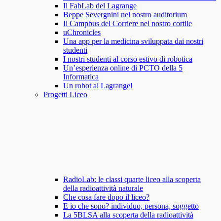
Il FabLab del Lagrange
Beppe Severgnini nel nostro auditorium
Il Campbus del Corriere nel nostro cortile
uChronicles
Una app per la medicina sviluppata dai nostri
studenti
I nostri studenti al corso estivo di robotica
Un’esperienza online di PCTO della 5
Informatica
Un robot al Lagrange!
Progetti Liceo
RadioLab: le classi quarte liceo alla scoperta
della radioattività naturale
Che cosa fare dopo il liceo?
E io che sono? individuo, persona, soggetto
La 5BLSA alla scoperta della radioattività