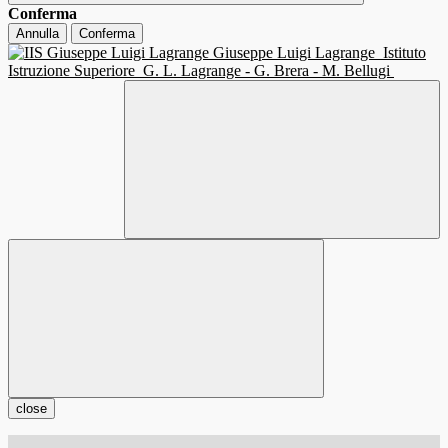
Conferma
Annulla
Conferma
Giuseppe Luigi Lagrange
Istituto
Istruzione Superiore
G. L. Lagrange - G. Brera - M. Bellugi
close