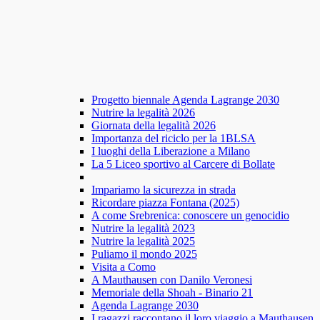
Progetto biennale Agenda Lagrange 2030
Nutrire la legalità 2026
Giornata della legalità 2026
Importanza del riciclo per la 1BLSA
I luoghi della Liberazione a Milano
La 5 Liceo sportivo al Carcere di Bollate
Impariamo la sicurezza in strada
Ricordare piazza Fontana (2025)
A come Srebrenica: conoscere un genocidio
Nutrire la legalità 2023
Nutrire la legalità 2025
Puliamo il mondo 2025
Visita a Como
A Mauthausen con Danilo Veronesi
Memoriale della Shoah - Binario 21
Agenda Lagrange 2030
I ragazzi raccontano il loro viaggio a Mauthausen