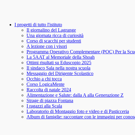
I progetti di tutto l'istituto
Il giornalino del Lagrange
Una giornata ricca di curiosità
Corso di scacchi per studenti
A lezione con i visori
Programma Operativo Complementare (POC) Per la Scu
La 5AAT al Memoriale della Shoah
Ottimi risultati su Eduscopio 2025
Il sindaco Sala nella nostra scuola
Messaggio del Dirigente Scolastico
Occhio a chi tocca
Corso LogicaMente
Raccolta di natale 2024
Alimentazione e Salute: dalla A alla Generazione Z
Strage di piazza Fontana
I ragazzi alla Scala
Laboratorio di Montaggio foto e video e di Pasticceria
Album di famiglie: raccontare con le immagini per conosce