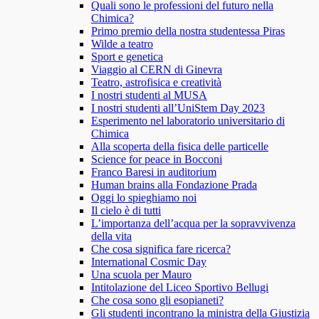
Quali sono le professioni del futuro nella
Chimica?
Primo premio della nostra studentessa Piras
Wilde a teatro
Sport e genetica
Viaggio al CERN di Ginevra
Teatro, astrofisica e creatività
I nostri studenti al MUSA
I nostri studenti all’UniStem Day 2023
Esperimento nel laboratorio universitario di
Chimica
Alla scoperta della fisica delle particelle
Science for peace in Bocconi
Franco Baresi in auditorium
Human brains alla Fondazione Prada
Oggi lo spieghiamo noi
Il cielo è di tutti
L’importanza dell’acqua per la sopravvivenza
della vita
Che cosa significa fare ricerca?
International Cosmic Day
Una scuola per Mauro
Intitolazione del Liceo Sportivo Bellugi
Che cosa sono gli esopianeti?
Gli studenti incontrano la ministra della Giustizia