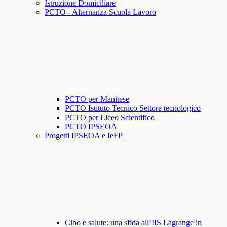
Istruzione Domiciliare
PCTO - Alternanza Scuola Lavoro
PCTO per Manitese
PCTO Istituto Tecnico Settore tecnologico
PCTO per Liceo Scientifico
PCTO IPSEOA
Progetti IPSEOA e IeFP
Cibo e salute: una sfida all’IIS Lagrange in