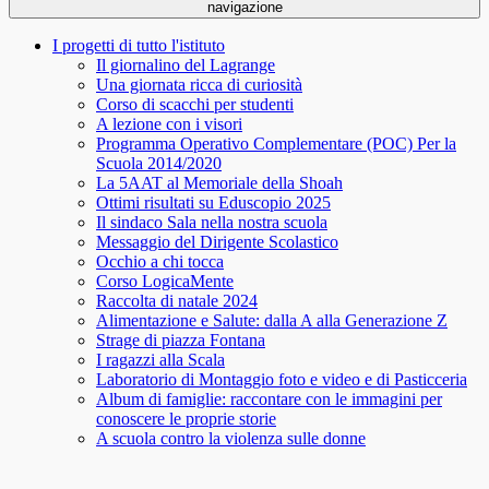
navigazione
I progetti di tutto l'istituto
Il giornalino del Lagrange
Una giornata ricca di curiosità
Corso di scacchi per studenti
A lezione con i visori
Programma Operativo Complementare (POC) Per la
Scuola 2014/2020
La 5AAT al Memoriale della Shoah
Ottimi risultati su Eduscopio 2025
Il sindaco Sala nella nostra scuola
Messaggio del Dirigente Scolastico
Occhio a chi tocca
Corso LogicaMente
Raccolta di natale 2024
Alimentazione e Salute: dalla A alla Generazione Z
Strage di piazza Fontana
I ragazzi alla Scala
Laboratorio di Montaggio foto e video e di Pasticceria
Album di famiglie: raccontare con le immagini per
conoscere le proprie storie
A scuola contro la violenza sulle donne