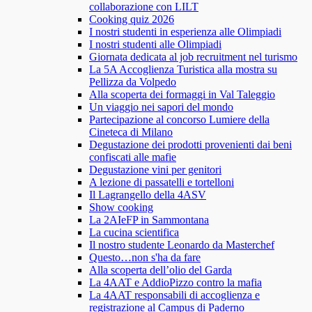
collaborazione con LILT
Cooking quiz 2026
I nostri studenti in esperienza alle Olimpiadi
I nostri studenti alle Olimpiadi
Giornata dedicata al job recruitment nel turismo
La 5A Accoglienza Turistica alla mostra su
Pellizza da Volpedo
Alla scoperta dei formaggi in Val Taleggio
Un viaggio nei sapori del mondo
Partecipazione al concorso Lumiere della
Cineteca di Milano
Degustazione dei prodotti provenienti dai beni
confiscati alle mafie
Degustazione vini per genitori
A lezione di passatelli e tortelloni
Il Lagrangello della 4ASV
Show cooking
La 2AIeFP in Sammontana
La cucina scientifica
Il nostro studente Leonardo da Masterchef
Questo…non s'ha da fare
Alla scoperta dell’olio del Garda
La 4AAT e AddioPizzo contro la mafia
La 4AAT responsabili di accoglienza e
registrazione al Campus di Paderno