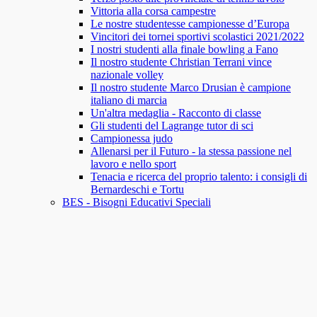
Vittoria alla corsa campestre
Le nostre studentesse campionesse d’Europa
Vincitori dei tornei sportivi scolastici 2021/2022
I nostri studenti alla finale bowling a Fano
Il nostro studente Christian Terrani vince
nazionale volley
Il nostro studente Marco Drusian è campione
italiano di marcia
Un'altra medaglia - Racconto di classe
Gli studenti del Lagrange tutor di sci
Campionessa judo
Allenarsi per il Futuro - la stessa passione nel
lavoro e nello sport
Tenacia e ricerca del proprio talento: i consigli di
Bernardeschi e Tortu
BES - Bisogni Educativi Speciali