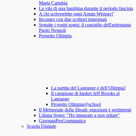
Marta Cartabia
La vita di una bambina durante il periodo fascista
A chi scriverebbe oggi Armin Wegner?
Incontro con due scrittori impegnati
Seguite i vostri sogni: il consiglio dell'astronauta
Paolo Nespoli
Progetto Olimpia
La partita del Lagrange e dell’Olimpia!
Il campione di basket Jeff Brooks al
Lagrange
Progetto Olimpia@school
Il Memoriale della Shoah: emozioni e sentimenti
Liliana Segre: "Ho imparato a non odiare"
GiornataProGrammatica
Scuola Digitale