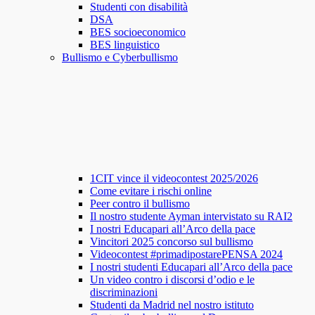
Studenti con disabilità
DSA
BES socioeconomico
BES linguistico
Bullismo e Cyberbullismo
1CIT vince il videocontest 2025/2026
Come evitare i rischi online
Peer contro il bullismo
Il nostro studente Ayman intervistato su RAI2
I nostri Educapari all’Arco della pace
Vincitori 2025 concorso sul bullismo
Videocontest #primadipostarePENSA 2024
I nostri studenti Educapari all’Arco della pace
Un video contro i discorsi d’odio e le
discriminazioni
Studenti da Madrid nel nostro istituto