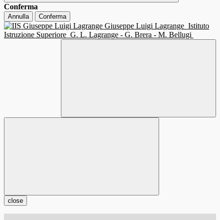
Conferma
Annulla
Conferma
Giuseppe Luigi Lagrange
Istituto
Istruzione Superiore
G. L. Lagrange - G. Brera - M. Bellugi
close