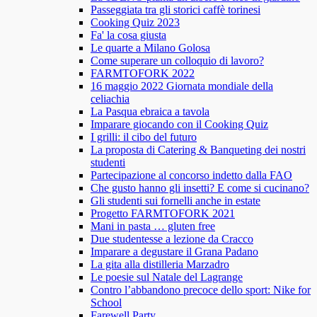
Passeggiata tra gli storici caffè torinesi
Cooking Quiz 2023
Fa' la cosa giusta
Le quarte a Milano Golosa
Come superare un colloquio di lavoro?
FARMTOFORK 2022
16 maggio 2022 Giornata mondiale della
celiachia
La Pasqua ebraica a tavola
Imparare giocando con il Cooking Quiz
I grilli: il cibo del futuro
La proposta di Catering & Banqueting dei nostri
studenti
Partecipazione al concorso indetto dalla FAO
Che gusto hanno gli insetti? E come si cucinano?
Gli studenti sui fornelli anche in estate
Progetto FARMTOFORK 2021
Mani in pasta … gluten free
Due studentesse a lezione da Cracco
Imparare a degustare il Grana Padano
La gita alla distilleria Marzadro
Le poesie sul Natale del Lagrange
Contro l’abbandono precoce dello sport: Nike for
School
Farewell Party