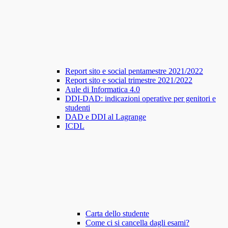
Report sito e social pentamestre 2021/2022
Report sito e social trimestre 2021/2022
Aule di Informatica 4.0
DDI-DAD: indicazioni operative per genitori e
studenti
DAD e DDI al Lagrange
ICDL
Carta dello studente
Come ci si cancella dagli esami?