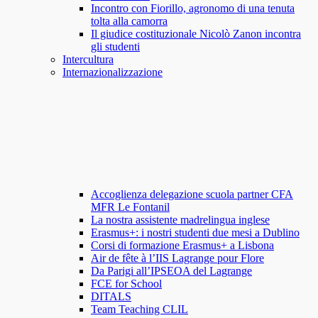
Incontro con Fiorillo, agronomo di una tenuta
tolta alla camorra
Il giudice costituzionale Nicolò Zanon incontra
gli studenti
Intercultura
Internazionalizzazione
Accoglienza delegazione scuola partner CFA
MFR Le Fontanil
La nostra assistente madrelingua inglese
Erasmus+: i nostri studenti due mesi a Dublino
Corsi di formazione Erasmus+ a Lisbona
Air de fête à l’IIS Lagrange pour Flore
Da Parigi all’IPSEOA del Lagrange
FCE for School
DITALS
Team Teaching CLIL