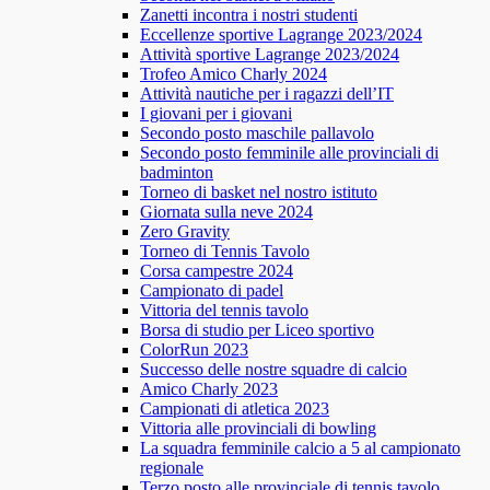
Zanetti incontra i nostri studenti
Eccellenze sportive Lagrange 2023/2024
Attività sportive Lagrange 2023/2024
Trofeo Amico Charly 2024
Attività nautiche per i ragazzi dell’IT
I giovani per i giovani
Secondo posto maschile pallavolo
Secondo posto femminile alle provinciali di
badminton
Torneo di basket nel nostro istituto
Giornata sulla neve 2024
Zero Gravity
Torneo di Tennis Tavolo
Corsa campestre 2024
Campionato di padel
Vittoria del tennis tavolo
Borsa di studio per Liceo sportivo
ColorRun 2023
Successo delle nostre squadre di calcio
Amico Charly 2023
Campionati di atletica 2023
Vittoria alle provinciali di bowling
La squadra femminile calcio a 5 al campionato
regionale
Terzo posto alle provinciale di tennis tavolo