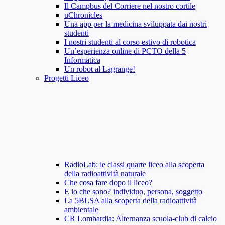
Il Campbus del Corriere nel nostro cortile
uChronicles
Una app per la medicina sviluppata dai nostri
studenti
I nostri studenti al corso estivo di robotica
Un’esperienza online di PCTO della 5
Informatica
Un robot al Lagrange!
Progetti Liceo
RadioLab: le classi quarte liceo alla scoperta
della radioattività naturale
Che cosa fare dopo il liceo?
E io che sono? individuo, persona, soggetto
La 5BLSA alla scoperta della radioattività
ambientale
CR Lombardia: Alternanza scuola-club di calcio