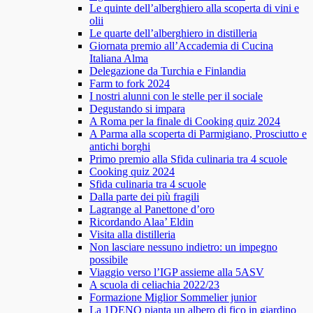
Le quinte dell’alberghiero alla scoperta di vini e
olii
Le quarte dell’alberghiero in distilleria
Giornata premio all’Accademia di Cucina
Italiana Alma
Delegazione da Turchia e Finlandia
Farm to fork 2024
I nostri alunni con le stelle per il sociale
Degustando si impara
A Roma per la finale di Cooking quiz 2024
A Parma alla scoperta di Parmigiano, Prosciutto e
antichi borghi
Primo premio alla Sfida culinaria tra 4 scuole
Cooking quiz 2024
Sfida culinaria tra 4 scuole
Dalla parte dei più fragili
Lagrange al Panettone d’oro
Ricordando Alaa’ Eldin
Visita alla distilleria
Non lasciare nessuno indietro: un impegno
possibile
Viaggio verso l’IGP assieme alla 5ASV
A scuola di celiachia 2022/23
Formazione Miglior Sommelier junior
La 1DENO pianta un albero di fico in giardino