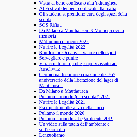
Visita al bene confiscato alla 'ndrangheta
Al Festival dei beni confiscati alla mafia
Gli studenti si prendono cura degli spazi della
scuola
SOS Rifiuti
Da Milano a Mauthausen- 9 Municipi per la
memoria
M’illumino di meno 2022
Nutrire la Legalità 2022
Run for the Oceans: il valore dello sport
Sorvegliare e punire
Vi racconto mio padre, sopravvissuto ad
Auschwitz
Cerimonia di commemorazione del 76^
anniversario della liberazione del lager di
Mauthausen
Da Milano a Mauthausen
Puliamo il mondo (e la scuola!) 2021
Nutrire la Legalità 2021
Esempi di intolleranza nella storia
Puliamo il mondo 2020
Puliamo il mondo - Legambiente 2019
Un video sulla tutela dell’ambiente e
sull’ecomafia
Lenzuoliamo