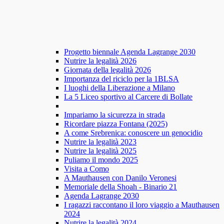
Progetto biennale Agenda Lagrange 2030
Nutrire la legalità 2026
Giornata della legalità 2026
Importanza del riciclo per la 1BLSA
I luoghi della Liberazione a Milano
La 5 Liceo sportivo al Carcere di Bollate
Impariamo la sicurezza in strada
Ricordare piazza Fontana (2025)
A come Srebrenica: conoscere un genocidio
Nutrire la legalità 2023
Nutrire la legalità 2025
Puliamo il mondo 2025
Visita a Como
A Mauthausen con Danilo Veronesi
Memoriale della Shoah - Binario 21
Agenda Lagrange 2030
I ragazzi raccontano il loro viaggio a Mauthausen
2024
Nutrire la legalità 2024