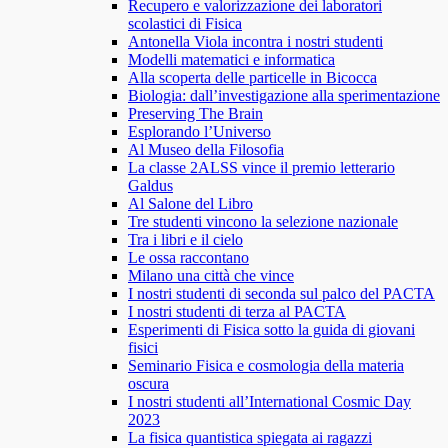
Recupero e valorizzazione dei laboratori
scolastici di Fisica
Antonella Viola incontra i nostri studenti
Modelli matematici e informatica
Alla scoperta delle particelle in Bicocca
Biologia: dall’investigazione alla sperimentazione
Preserving The Brain
Esplorando l’Universo
Al Museo della Filosofia
La classe 2ALSS vince il premio letterario
Galdus
Al Salone del Libro
Tre studenti vincono la selezione nazionale
Tra i libri e il cielo
Le ossa raccontano
Milano una città che vince
I nostri studenti di seconda sul palco del PACTA
I nostri studenti di terza al PACTA
Esperimenti di Fisica sotto la guida di giovani
fisici
Seminario Fisica e cosmologia della materia
oscura
I nostri studenti all’International Cosmic Day
2023
La fisica quantistica spiegata ai ragazzi