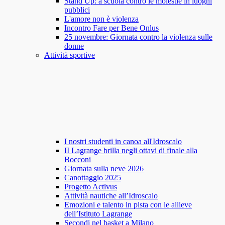
Stand Up: a scuola contro le molestie in luoghi
pubblici
L'amore non è violenza
Incontro Fare per Bene Onlus
25 novembre: Giornata contro la violenza sulle
donne
Attività sportive
I nostri studenti in canoa all'Idroscalo
II Lagrange brilla negli ottavi di finale alla
Bocconi
Giornata sulla neve 2026
Canottaggio 2025
Progetto Activus
Attività nautiche all’Idroscalo
Emozioni e talento in pista con le allieve
dell’Istituto Lagrange
Secondi nel basket a Milano