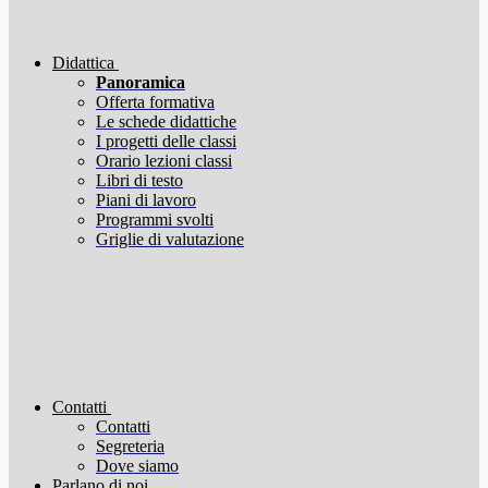
Didattica
Panoramica
Offerta formativa
Le schede didattiche
I progetti delle classi
Orario lezioni classi
Libri di testo
Piani di lavoro
Programmi svolti
Griglie di valutazione
Contatti
Contatti
Segreteria
Dove siamo
Parlano di noi