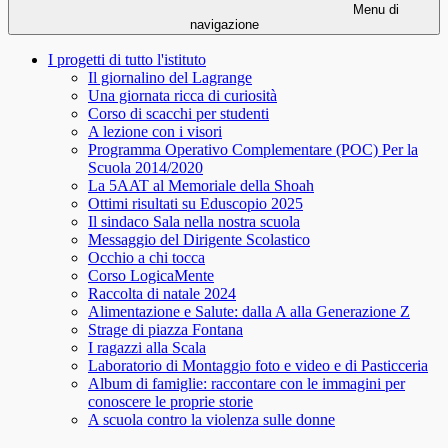
Menu di
navigazione
I progetti di tutto l'istituto
Il giornalino del Lagrange
Una giornata ricca di curiosità
Corso di scacchi per studenti
A lezione con i visori
Programma Operativo Complementare (POC) Per la
Scuola 2014/2020
La 5AAT al Memoriale della Shoah
Ottimi risultati su Eduscopio 2025
Il sindaco Sala nella nostra scuola
Messaggio del Dirigente Scolastico
Occhio a chi tocca
Corso LogicaMente
Raccolta di natale 2024
Alimentazione e Salute: dalla A alla Generazione Z
Strage di piazza Fontana
I ragazzi alla Scala
Laboratorio di Montaggio foto e video e di Pasticceria
Album di famiglie: raccontare con le immagini per
conoscere le proprie storie
A scuola contro la violenza sulle donne