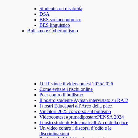
Studenti con disabilità
DSA
BES socioeconomico
BES linguistico
Bullismo e Cyberbullismo
1CIT vince il videocontest 2025/2026
Come evitare i rischi online
Peer contro il bullismo
Il nostro studente Ayman intervistato su RAI2
I nostri Educapari all’Arco della pace
Vincitori 2025 concorso sul bullismo
Videocontest #primadipostarePENSA 2024
I nostri studenti Educapari all’Arco della pace
Un video contro i discorsi d’odio e le
discriminazioni