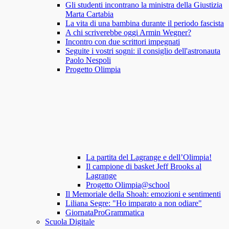
Gli studenti incontrano la ministra della Giustizia
Marta Cartabia
La vita di una bambina durante il periodo fascista
A chi scriverebbe oggi Armin Wegner?
Incontro con due scrittori impegnati
Seguite i vostri sogni: il consiglio dell'astronauta
Paolo Nespoli
Progetto Olimpia
La partita del Lagrange e dell’Olimpia!
Il campione di basket Jeff Brooks al
Lagrange
Progetto Olimpia@school
Il Memoriale della Shoah: emozioni e sentimenti
Liliana Segre: "Ho imparato a non odiare"
GiornataProGrammatica
Scuola Digitale