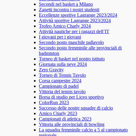
Secondi nel basket a Milano
Zanetti incontra i nostri studenti
Eccellenze sportive Lagrange 2023/2024
Attività sportive Lagrange 2023/2024
Trofeo Amico Charly 2024
Attività nautiche per i ragazzi dell’IT
I giovani per i giovani
Secondo posto maschile pallavolo
Secondo posto femminile alle provinciali di
badminton
Torneo di basket nel nostro istituto
Giornata sulla neve 2024
Zero Gravity
Torneo di Tennis Tavolo
Corsa campestre 2024
Campionato di padel
Vittoria del tennis tavolo
Borsa di studio per Liceo sportivo
ColorRun 2023
Successo delle nostre squadre di calcio
Amico Charly 2023
Campionati di atletica 2023
Vittoria alle provinciali di bowling
La squadra femminile calcio a 5 al campionato
regionale