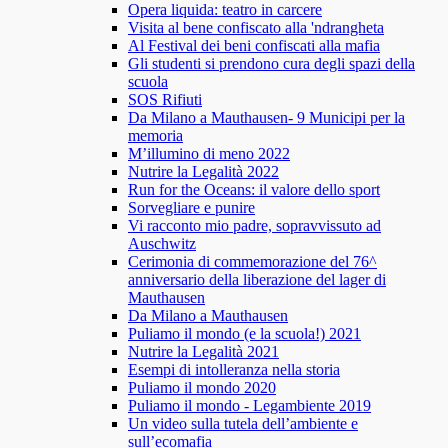
Opera liquida: teatro in carcere
Visita al bene confiscato alla 'ndrangheta
Al Festival dei beni confiscati alla mafia
Gli studenti si prendono cura degli spazi della
scuola
SOS Rifiuti
Da Milano a Mauthausen- 9 Municipi per la
memoria
M’illumino di meno 2022
Nutrire la Legalità 2022
Run for the Oceans: il valore dello sport
Sorvegliare e punire
Vi racconto mio padre, sopravvissuto ad
Auschwitz
Cerimonia di commemorazione del 76^
anniversario della liberazione del lager di
Mauthausen
Da Milano a Mauthausen
Puliamo il mondo (e la scuola!) 2021
Nutrire la Legalità 2021
Esempi di intolleranza nella storia
Puliamo il mondo 2020
Puliamo il mondo - Legambiente 2019
Un video sulla tutela dell’ambiente e
sull’ecomafia