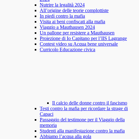
Nutrire la legalità 2024
All’origine delle teorie complottiste
In piedi contro la mafia
Visita ai beni confiscati alla mafia
Viaggio a Mauthausen 2024
Un pallone per resistere a Mauthausen
Proiezione di Io Capitano per l’IIS Lagrange
Contest video su Acqua bene universale
Curricolo Educazione civica
Il calcio delle donne contro il fascismo
Testi contro la mafia per ricordare la strage di
Capaci
Passaggio del testimone per il Viaggio della
memoria
Studenti alla manifestazione contro la mafia
Abbiamo l’acqua alla gola