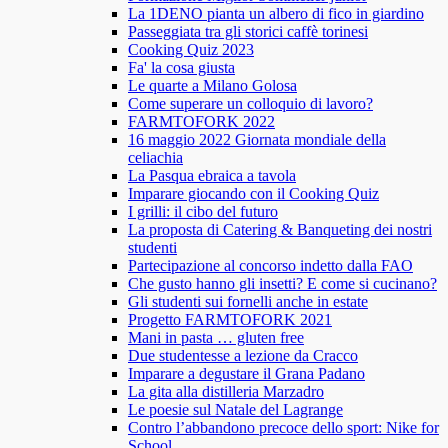
La 1DENO pianta un albero di fico in giardino
Passeggiata tra gli storici caffè torinesi
Cooking Quiz 2023
Fa' la cosa giusta
Le quarte a Milano Golosa
Come superare un colloquio di lavoro?
FARMTOFORK 2022
16 maggio 2022 Giornata mondiale della
celiachia
La Pasqua ebraica a tavola
Imparare giocando con il Cooking Quiz
I grilli: il cibo del futuro
La proposta di Catering & Banqueting dei nostri
studenti
Partecipazione al concorso indetto dalla FAO
Che gusto hanno gli insetti? E come si cucinano?
Gli studenti sui fornelli anche in estate
Progetto FARMTOFORK 2021
Mani in pasta … gluten free
Due studentesse a lezione da Cracco
Imparare a degustare il Grana Padano
La gita alla distilleria Marzadro
Le poesie sul Natale del Lagrange
Contro l’abbandono precoce dello sport: Nike for
School