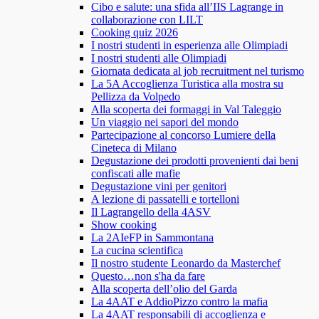
Cibo e salute: una sfida all’IIS Lagrange in
collaborazione con LILT
Cooking quiz 2026
I nostri studenti in esperienza alle Olimpiadi
I nostri studenti alle Olimpiadi
Giornata dedicata al job recruitment nel turismo
La 5A Accoglienza Turistica alla mostra su
Pellizza da Volpedo
Alla scoperta dei formaggi in Val Taleggio
Un viaggio nei sapori del mondo
Partecipazione al concorso Lumiere della
Cineteca di Milano
Degustazione dei prodotti provenienti dai beni
confiscati alle mafie
Degustazione vini per genitori
A lezione di passatelli e tortelloni
Il Lagrangello della 4ASV
Show cooking
La 2AIeFP in Sammontana
La cucina scientifica
Il nostro studente Leonardo da Masterchef
Questo…non s'ha da fare
Alla scoperta dell’olio del Garda
La 4AAT e AddioPizzo contro la mafia
La 4AAT responsabili di accoglienza e