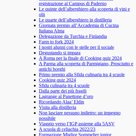
registrazione al Campus di Paderno
Le quinte dell’alberghiero alla scoperta di vini e
olii
Le quarte dell’alberghiero in distilleria
Giornata premio all’Accademia di Cucina
Italiana Alma
Delegazione da Turchia e Finlandia
Farm to fork 2024
I nostri alunni con le stelle per il sociale
Degustando si impara
A Roma per la finale di Cooking quiz 2024
A Parma alla scoperta di Parmigiano, Prosciutto e
antichi borghi
Primo premio alla Sfida culinaria tra 4 scuole
Cooking quiz 2024
Sfida culinaria tra 4 scuole
Dalla parte dei più fragili
Lagrange al Panettone d’oro
Ricordando Alaa’ Eldin
Visita alla distilleria
Non lasciare nessuno indietro: un impegno
possibile
Viaggio verso l’IGP assieme alla 5ASV
A scuola di celiachia 2022/23
Formazione Miglior Sommelier junior