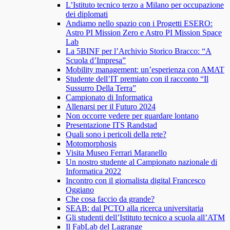
L’Istituto tecnico terzo a Milano per occupazione
dei diplomati
Andiamo nello spazio con i Progetti ESERO:
Astro PI Mission Zero e Astro PI Mission Space
Lab
La 5BINF per l’Archivio Storico Bracco: “A
Scuola d’Impresa”
Mobility management: un’esperienza con AMAT
Studente dell’IT premiato con il racconto “Il
Sussurro Della Terra”
Campionato di Informatica
Allenarsi per il Futuro 2024
Non occorre vedere per guardare lontano
Presentazione ITS Randstad
Quali sono i pericoli della rete?
Motomorphosis
Visita Museo Ferrari Maranello
Un nostro studente al Campionato nazionale di
Informatica 2022
Incontro con il giornalista digital Francesco
Oggiano
Che cosa faccio da grande?
SEAB: dal PCTO alla ricerca universitaria
Gli studenti dell’Istituto tecnico a scuola all’ATM
Il FabLab del Lagrange