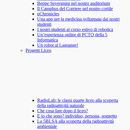
Beppe Severgnini nel nostro auditorium
Il Campbus del Corriere nel nostro cortile
uChronicles
Una app per la medicina sviluppata dai nostri
studenti
I nostri studenti al corso estivo di robotica
Un’esperienza online di PCTO della 5
Informatica
Un robot al Lagrange!
Progetti Liceo
RadioLab: le classi quarte liceo alla scoperta
della radioattività naturale
Che cosa fare dopo il liceo?
E io che sono? individuo, persona, soggetto
La 5BLSA alla scoperta della radioattività
ambientale