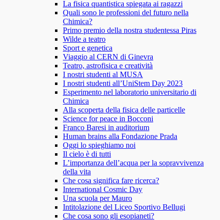
La fisica quantistica spiegata ai ragazzi
Quali sono le professioni del futuro nella
Chimica?
Primo premio della nostra studentessa Piras
Wilde a teatro
Sport e genetica
Viaggio al CERN di Ginevra
Teatro, astrofisica e creatività
I nostri studenti al MUSA
I nostri studenti all’UniStem Day 2023
Esperimento nel laboratorio universitario di
Chimica
Alla scoperta della fisica delle particelle
Science for peace in Bocconi
Franco Baresi in auditorium
Human brains alla Fondazione Prada
Oggi lo spieghiamo noi
Il cielo è di tutti
L’importanza dell’acqua per la sopravvivenza
della vita
Che cosa significa fare ricerca?
International Cosmic Day
Una scuola per Mauro
Intitolazione del Liceo Sportivo Bellugi
Che cosa sono gli esopianeti?