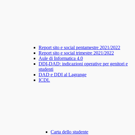
Report sito e social pentamestre 2021/2022
Report sito e social trimestre 2021/2022
Aule di Informatica 4.0
DDI-DAD: indicazioni operative per genitori e
studenti
DAD e DDI al Lagrange
ICDL
Carta dello studente