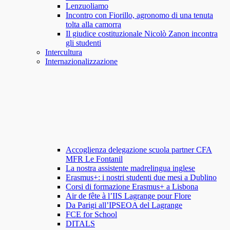
Lenzuoliamo
Incontro con Fiorillo, agronomo di una tenuta
tolta alla camorra
Il giudice costituzionale Nicolò Zanon incontra
gli studenti
Intercultura
Internazionalizzazione
Accoglienza delegazione scuola partner CFA
MFR Le Fontanil
La nostra assistente madrelingua inglese
Erasmus+: i nostri studenti due mesi a Dublino
Corsi di formazione Erasmus+ a Lisbona
Air de fête à l’IIS Lagrange pour Flore
Da Parigi all’IPSEOA del Lagrange
FCE for School
DITALS