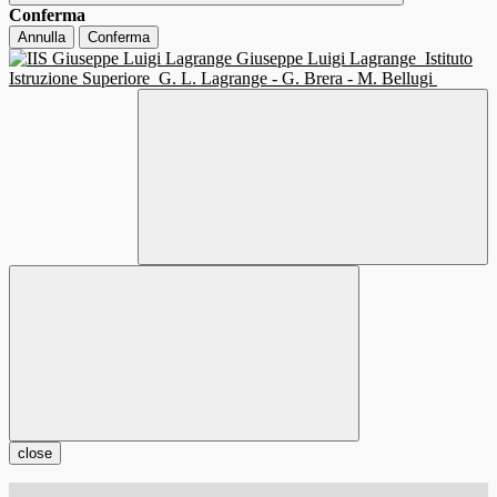
Conferma
Annulla
Conferma
Giuseppe Luigi Lagrange
Istituto
Istruzione Superiore
G. L. Lagrange - G. Brera - M. Bellugi
close