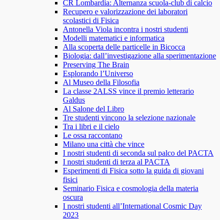
CR Lombardia: Alternanza scuola-club di calcio
Recupero e valorizzazione dei laboratori
scolastici di Fisica
Antonella Viola incontra i nostri studenti
Modelli matematici e informatica
Alla scoperta delle particelle in Bicocca
Biologia: dall’investigazione alla sperimentazione
Preserving The Brain
Esplorando l’Universo
Al Museo della Filosofia
La classe 2ALSS vince il premio letterario
Galdus
Al Salone del Libro
Tre studenti vincono la selezione nazionale
Tra i libri e il cielo
Le ossa raccontano
Milano una città che vince
I nostri studenti di seconda sul palco del PACTA
I nostri studenti di terza al PACTA
Esperimenti di Fisica sotto la guida di giovani
fisici
Seminario Fisica e cosmologia della materia
oscura
I nostri studenti all’International Cosmic Day
2023