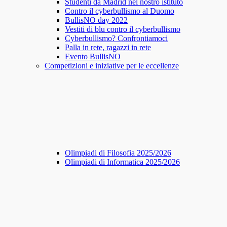
Studenti da Madrid nel nostro istituto
Contro il cyberbullismo al Duomo
BullisNO day 2022
Vestiti di blu contro il cyberbullismo
Cyberbullismo? Confrontiamoci
Palla in rete, ragazzi in rete
Evento BullisNO
Competizioni e iniziative per le eccellenze
Olimpiadi di Filosofia 2025/2026
Olimpiadi di Informatica 2025/2026