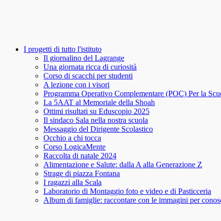
I progetti di tutto l'istituto
Il giornalino del Lagrange
Una giornata ricca di curiosità
Corso di scacchi per studenti
A lezione con i visori
Programma Operativo Complementare (POC) Per la Scu
La 5AAT al Memoriale della Shoah
Ottimi risultati su Eduscopio 2025
Il sindaco Sala nella nostra scuola
Messaggio del Dirigente Scolastico
Occhio a chi tocca
Corso LogicaMente
Raccolta di natale 2024
Alimentazione e Salute: dalla A alla Generazione Z
Strage di piazza Fontana
I ragazzi alla Scala
Laboratorio di Montaggio foto e video e di Pasticceria
Album di famiglie: raccontare con le immagini per conosce