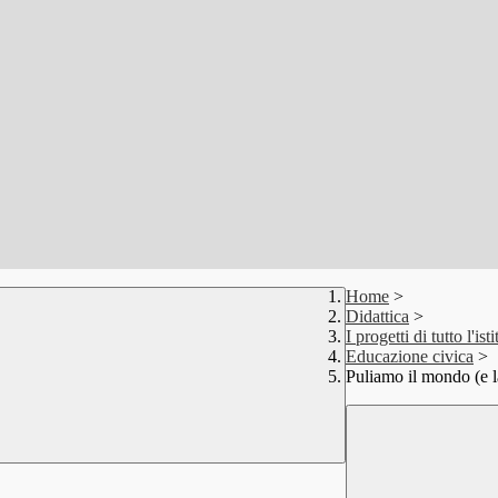
Home
>
Didattica
>
I progetti di tutto l'isti
Educazione civica
>
Puliamo il mondo (e l