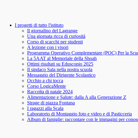
I progetti di tutto l'istituto
Il giornalino del Lagrange
Una giornata ricca di curiosità
Corso di scacchi per studenti
A lezione con i visori
Programma Operativo Complementare (POC) Per la Scu
La 5AAT al Memoriale della Shoah
Ottimi risultati su Eduscopio 2025
Il sindaco Sala nella nostra scuola
Messaggio del Dirigente Scolastico
Occhio a chi tocca
Corso LogicaMente
Raccolta di natale 2024
Alimentazione e Salute: dalla A alla Generazione Z
Strage di piazza Fontana
I ragazzi alla Scala
Laboratorio di Montaggio foto e video e di Pasticceria
Album di famiglie: raccontare con le immagini per conosce