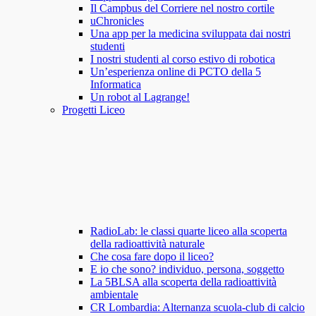
Il Campbus del Corriere nel nostro cortile
uChronicles
Una app per la medicina sviluppata dai nostri
studenti
I nostri studenti al corso estivo di robotica
Un’esperienza online di PCTO della 5
Informatica
Un robot al Lagrange!
Progetti Liceo
RadioLab: le classi quarte liceo alla scoperta
della radioattività naturale
Che cosa fare dopo il liceo?
E io che sono? individuo, persona, soggetto
La 5BLSA alla scoperta della radioattività
ambientale
CR Lombardia: Alternanza scuola-club di calcio