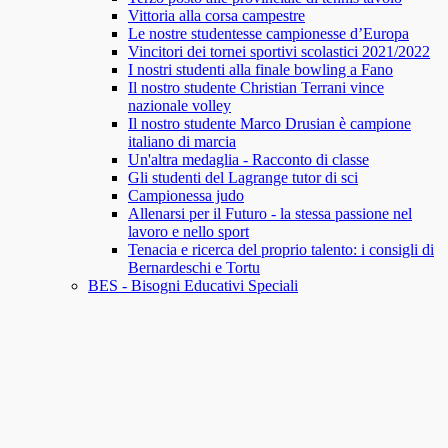
Vittoria alla corsa campestre
Le nostre studentesse campionesse d’Europa
Vincitori dei tornei sportivi scolastici 2021/2022
I nostri studenti alla finale bowling a Fano
Il nostro studente Christian Terrani vince
nazionale volley
Il nostro studente Marco Drusian è campione
italiano di marcia
Un'altra medaglia - Racconto di classe
Gli studenti del Lagrange tutor di sci
Campionessa judo
Allenarsi per il Futuro - la stessa passione nel
lavoro e nello sport
Tenacia e ricerca del proprio talento: i consigli di
Bernardeschi e Tortu
BES - Bisogni Educativi Speciali