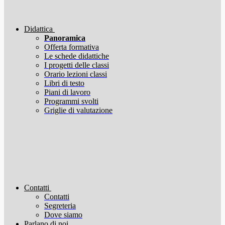
Didattica
Panoramica
Offerta formativa
Le schede didattiche
I progetti delle classi
Orario lezioni classi
Libri di testo
Piani di lavoro
Programmi svolti
Griglie di valutazione
Contatti
Contatti
Segreteria
Dove siamo
Parlano di noi