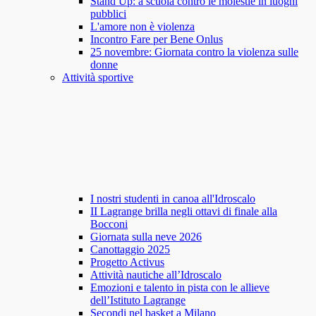
Stand Up: a scuola contro le molestie in luoghi
pubblici
L'amore non è violenza
Incontro Fare per Bene Onlus
25 novembre: Giornata contro la violenza sulle
donne
Attività sportive
I nostri studenti in canoa all'Idroscalo
II Lagrange brilla negli ottavi di finale alla
Bocconi
Giornata sulla neve 2026
Canottaggio 2025
Progetto Activus
Attività nautiche all’Idroscalo
Emozioni e talento in pista con le allieve
dell’Istituto Lagrange
Secondi nel basket a Milano