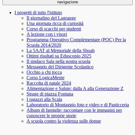
navigazione
I progetti di tutto l'istituto
Il giornalino del Lagrange
Una giornata ricca di curiosità
Corso di scacchi per studenti
A lezione con i visori
Programma Operativo Complementare (POC) Per la
Scuola 2014/2020
La 5AAT al Memoriale della Shoah
Ottimi risultati su Eduscopio 2025
Il sindaco Sala nella nostra scuola
Messaggio del Dirigente Scolastico
Occhio a chi tocca
Corso LogicaMente
Raccolta di natale 2024
Alimentazione e Salute: dalla A alla Generazione Z
Strage di piazza Fontana
I ragazzi alla Scala
Laboratorio di Montaggio foto e video e di Pasticceria
Album di famiglie: raccontare con le immagini per
conoscere le proprie storie
A scuola contro la violenza sulle donne