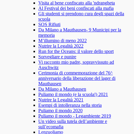
Visita al bene confiscato alla 'ndrangheta
Al Festival dei beni confiscati alla mafia
Gli studenti si prendono cura degli spazi della
scuola
SOS Rifiuti
Da Milano a Mauthausen- 9 Municipi per la
memoria
M’illumino di meno 2022
Nutrire la Legalità 2022
Run for the Oceans: il valore dello sport
Sorvegliare e punire
Vi racconto mio padre, sopravvissuto ad
Auschwitz
Cerimonia di commemorazione del 76^
anniversario della liberazione del lager di
Mauthausen
Da Milano a Mauthausen
Puliamo il mondo (e la scuola!) 2021
Nutrire la Legalità 2021
Esempi di intolleranza nella storia
Puliamo il mondo 2020
Puliamo il mondo - Legambiente 2019
Un video sulla tutela dell’ambiente e
sull’ecomafia
Lenzuoliamo