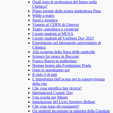
Quali sono le professioni del futuro nella
Chimica?
Primo premio della nostra studentessa Piras
Wilde a teatro
Sport e genetica
Viaggio al CERN di Ginevra
Teatro, astrofisica e creatività
I nostri studenti al MUSA
I nostri studenti all’UniStem Day 2023
Esperimento nel laboratorio universitario di
Chimica
Alla scoperta della fisica delle particelle
Science for peace in Bocconi
Franco Baresi in auditorium
Human brains alla Fondazione Prada
Oggi lo spieghiamo noi
Il cielo è di tutti
L’importanza dell’acqua per la sopravvivenza
della vita
Che cosa significa fare ricerca?
International Cosmic Day
Una scuola per Mauro
Intitolazione del Liceo Sportivo Bellugi
Che cosa sono gli esopianeti?
Gli studenti incontrano la ministra della Giustizia