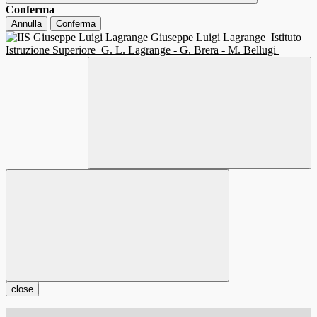
Conferma
Annulla
Conferma
Giuseppe Luigi Lagrange
Istituto
Istruzione Superiore
G. L. Lagrange - G. Brera - M. Bellugi
close