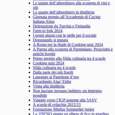
Le quinte dell’alberghiero alla scoperta di vini e
olii
Le quarte dell’alberghiero in distilleria
Giornata premio all’Accademia di Cucina
Italiana Alma
Delegazione da Turchia e Finlandia
Farm to fork 2024
I nostri alunni con le stelle per il sociale
Degustando si impara
A Roma per la finale di Cooking quiz 2024
A Parma alla scoperta di Parmigiano, Prosciutto e
antichi borghi
Primo premio alla Sfida culinaria tra 4 scuole
Cooking quiz 2024
Sfida culinaria tra 4 scuole
Dalla parte dei più fragili
Lagrange al Panettone d’oro
Ricordando Alaa’ Eldin
Visita alla distilleria
Non lasciare nessuno indietro: un impegno
possibile
Viaggio verso l’IGP assieme alla 5ASV
A scuola di celiachia 2022/23
Formazione Miglior Sommelier junior
La 1DENO pianta un albero di fico in giardino