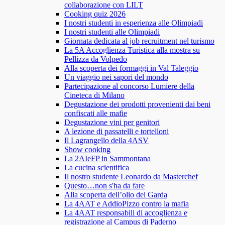
collaborazione con LILT
Cooking quiz 2026
I nostri studenti in esperienza alle Olimpiadi
I nostri studenti alle Olimpiadi
Giornata dedicata al job recruitment nel turismo
La 5A Accoglienza Turistica alla mostra su
Pellizza da Volpedo
Alla scoperta dei formaggi in Val Taleggio
Un viaggio nei sapori del mondo
Partecipazione al concorso Lumiere della
Cineteca di Milano
Degustazione dei prodotti provenienti dai beni
confiscati alle mafie
Degustazione vini per genitori
A lezione di passatelli e tortelloni
Il Lagrangello della 4ASV
Show cooking
La 2AIeFP in Sammontana
La cucina scientifica
Il nostro studente Leonardo da Masterchef
Questo…non s'ha da fare
Alla scoperta dell’olio del Garda
La 4AAT e AddioPizzo contro la mafia
La 4AAT responsabili di accoglienza e
registrazione al Campus di Paderno