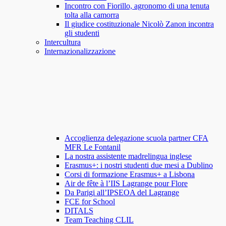
Incontro con Fiorillo, agronomo di una tenuta
tolta alla camorra
Il giudice costituzionale Nicolò Zanon incontra
gli studenti
Intercultura
Internazionalizzazione
Accoglienza delegazione scuola partner CFA
MFR Le Fontanil
La nostra assistente madrelingua inglese
Erasmus+: i nostri studenti due mesi a Dublino
Corsi di formazione Erasmus+ a Lisbona
Air de fête à l’IIS Lagrange pour Flore
Da Parigi all’IPSEOA del Lagrange
FCE for School
DITALS
Team Teaching CLIL