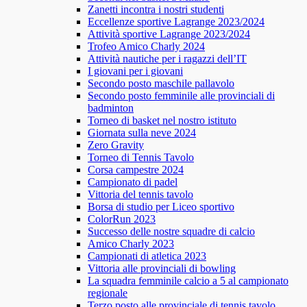
Zanetti incontra i nostri studenti
Eccellenze sportive Lagrange 2023/2024
Attività sportive Lagrange 2023/2024
Trofeo Amico Charly 2024
Attività nautiche per i ragazzi dell’IT
I giovani per i giovani
Secondo posto maschile pallavolo
Secondo posto femminile alle provinciali di
badminton
Torneo di basket nel nostro istituto
Giornata sulla neve 2024
Zero Gravity
Torneo di Tennis Tavolo
Corsa campestre 2024
Campionato di padel
Vittoria del tennis tavolo
Borsa di studio per Liceo sportivo
ColorRun 2023
Successo delle nostre squadre di calcio
Amico Charly 2023
Campionati di atletica 2023
Vittoria alle provinciali di bowling
La squadra femminile calcio a 5 al campionato
regionale
Terzo posto alle provinciale di tennis tavolo