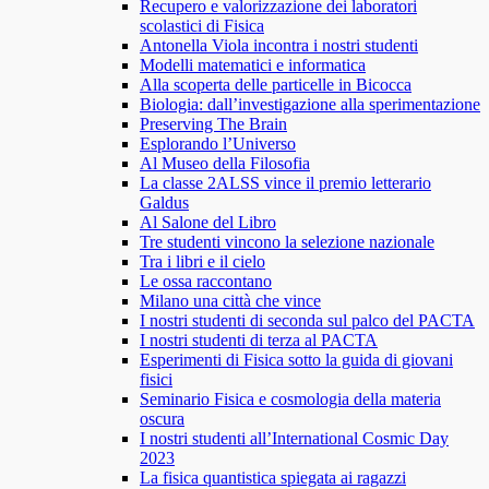
Recupero e valorizzazione dei laboratori
scolastici di Fisica
Antonella Viola incontra i nostri studenti
Modelli matematici e informatica
Alla scoperta delle particelle in Bicocca
Biologia: dall’investigazione alla sperimentazione
Preserving The Brain
Esplorando l’Universo
Al Museo della Filosofia
La classe 2ALSS vince il premio letterario
Galdus
Al Salone del Libro
Tre studenti vincono la selezione nazionale
Tra i libri e il cielo
Le ossa raccontano
Milano una città che vince
I nostri studenti di seconda sul palco del PACTA
I nostri studenti di terza al PACTA
Esperimenti di Fisica sotto la guida di giovani
fisici
Seminario Fisica e cosmologia della materia
oscura
I nostri studenti all’International Cosmic Day
2023
La fisica quantistica spiegata ai ragazzi