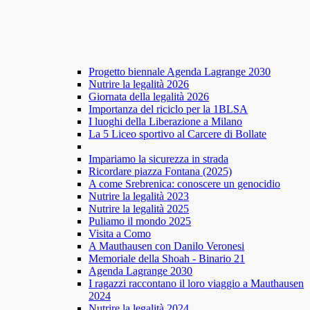
Progetto biennale Agenda Lagrange 2030
Nutrire la legalità 2026
Giornata della legalità 2026
Importanza del riciclo per la 1BLSA
I luoghi della Liberazione a Milano
La 5 Liceo sportivo al Carcere di Bollate
Impariamo la sicurezza in strada
Ricordare piazza Fontana (2025)
A come Srebrenica: conoscere un genocidio
Nutrire la legalità 2023
Nutrire la legalità 2025
Puliamo il mondo 2025
Visita a Como
A Mauthausen con Danilo Veronesi
Memoriale della Shoah - Binario 21
Agenda Lagrange 2030
I ragazzi raccontano il loro viaggio a Mauthausen
2024
Nutrire la legalità 2024