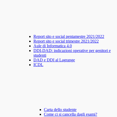
Report sito e social pentamestre 2021/2022
Report sito e social trimestre 2021/2022
Aule di Informatica 4.0
DDI-DAD: indicazioni operative per genitori e
studenti
DAD e DDI al Lagrange
ICDL
Carta dello studente
Come ci si cancella dagli esami?