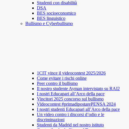
Studenti con disabilità
DSA
BES socioeconomico
BES linguistico
Bullismo e Cyberbullismo
1CIT vince il videocontest 2025/2026
Come evitare i rischi online
Peer contro il bullismo
Il nostro studente Ayman intervistato su RAI2
I nostri Educapari all’Arco della pace
Vincitori 2025 concorso sul bullismo
Videocontest #primadipostarePENSA 2024
I nostri studenti Educapari all’Arco della pace
Un video contro i discorsi d’odio e le
discriminazioni
Studenti da Madrid nel nostro istituto