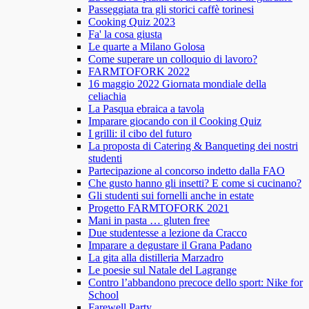
Passeggiata tra gli storici caffè torinesi
Cooking Quiz 2023
Fa' la cosa giusta
Le quarte a Milano Golosa
Come superare un colloquio di lavoro?
FARMTOFORK 2022
16 maggio 2022 Giornata mondiale della
celiachia
La Pasqua ebraica a tavola
Imparare giocando con il Cooking Quiz
I grilli: il cibo del futuro
La proposta di Catering & Banqueting dei nostri
studenti
Partecipazione al concorso indetto dalla FAO
Che gusto hanno gli insetti? E come si cucinano?
Gli studenti sui fornelli anche in estate
Progetto FARMTOFORK 2021
Mani in pasta … gluten free
Due studentesse a lezione da Cracco
Imparare a degustare il Grana Padano
La gita alla distilleria Marzadro
Le poesie sul Natale del Lagrange
Contro l’abbandono precoce dello sport: Nike for
School
Farewell Party