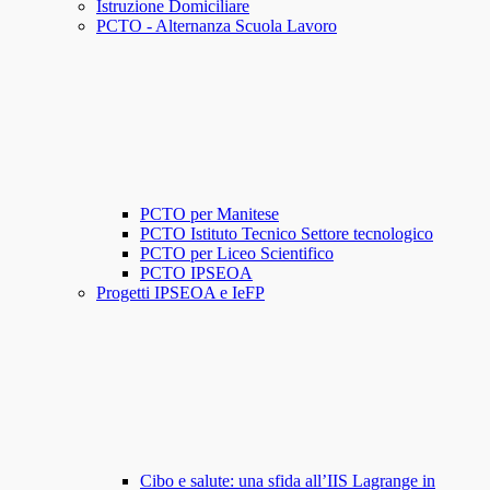
Istruzione Domiciliare
PCTO - Alternanza Scuola Lavoro
PCTO per Manitese
PCTO Istituto Tecnico Settore tecnologico
PCTO per Liceo Scientifico
PCTO IPSEOA
Progetti IPSEOA e IeFP
Cibo e salute: una sfida all’IIS Lagrange in