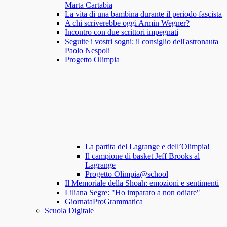
Marta Cartabia
La vita di una bambina durante il periodo fascista
A chi scriverebbe oggi Armin Wegner?
Incontro con due scrittori impegnati
Seguite i vostri sogni: il consiglio dell'astronauta
Paolo Nespoli
Progetto Olimpia
La partita del Lagrange e dell’Olimpia!
Il campione di basket Jeff Brooks al
Lagrange
Progetto Olimpia@school
Il Memoriale della Shoah: emozioni e sentimenti
Liliana Segre: "Ho imparato a non odiare"
GiornataProGrammatica
Scuola Digitale