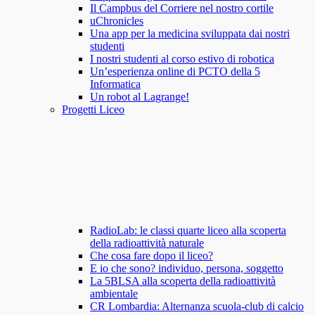
Il Campbus del Corriere nel nostro cortile
uChronicles
Una app per la medicina sviluppata dai nostri
studenti
I nostri studenti al corso estivo di robotica
Un’esperienza online di PCTO della 5
Informatica
Un robot al Lagrange!
Progetti Liceo
RadioLab: le classi quarte liceo alla scoperta
della radioattività naturale
Che cosa fare dopo il liceo?
E io che sono? individuo, persona, soggetto
La 5BLSA alla scoperta della radioattività
ambientale
CR Lombardia: Alternanza scuola-club di calcio