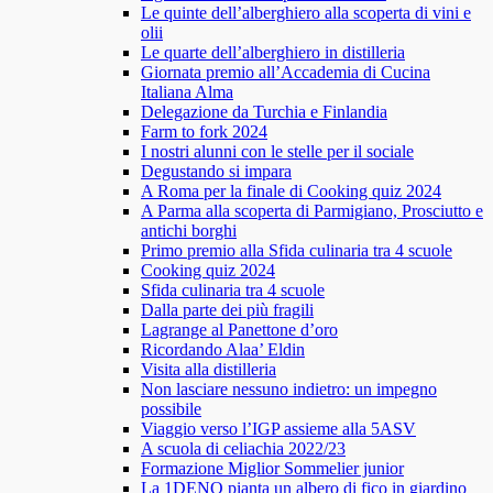
Le quinte dell’alberghiero alla scoperta di vini e
olii
Le quarte dell’alberghiero in distilleria
Giornata premio all’Accademia di Cucina
Italiana Alma
Delegazione da Turchia e Finlandia
Farm to fork 2024
I nostri alunni con le stelle per il sociale
Degustando si impara
A Roma per la finale di Cooking quiz 2024
A Parma alla scoperta di Parmigiano, Prosciutto e
antichi borghi
Primo premio alla Sfida culinaria tra 4 scuole
Cooking quiz 2024
Sfida culinaria tra 4 scuole
Dalla parte dei più fragili
Lagrange al Panettone d’oro
Ricordando Alaa’ Eldin
Visita alla distilleria
Non lasciare nessuno indietro: un impegno
possibile
Viaggio verso l’IGP assieme alla 5ASV
A scuola di celiachia 2022/23
Formazione Miglior Sommelier junior
La 1DENO pianta un albero di fico in giardino