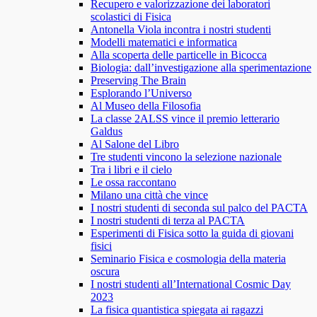
Recupero e valorizzazione dei laboratori
scolastici di Fisica
Antonella Viola incontra i nostri studenti
Modelli matematici e informatica
Alla scoperta delle particelle in Bicocca
Biologia: dall’investigazione alla sperimentazione
Preserving The Brain
Esplorando l’Universo
Al Museo della Filosofia
La classe 2ALSS vince il premio letterario
Galdus
Al Salone del Libro
Tre studenti vincono la selezione nazionale
Tra i libri e il cielo
Le ossa raccontano
Milano una città che vince
I nostri studenti di seconda sul palco del PACTA
I nostri studenti di terza al PACTA
Esperimenti di Fisica sotto la guida di giovani
fisici
Seminario Fisica e cosmologia della materia
oscura
I nostri studenti all’International Cosmic Day
2023
La fisica quantistica spiegata ai ragazzi