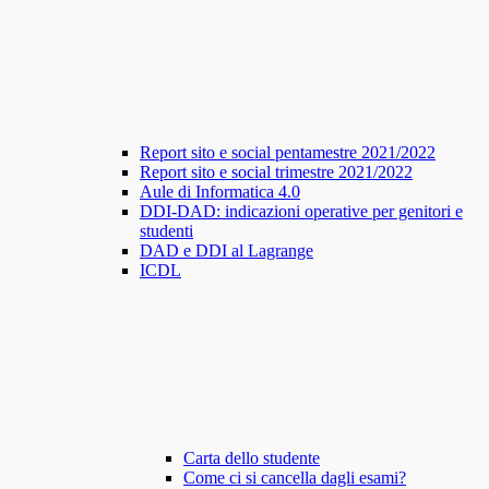
Report sito e social pentamestre 2021/2022
Report sito e social trimestre 2021/2022
Aule di Informatica 4.0
DDI-DAD: indicazioni operative per genitori e
studenti
DAD e DDI al Lagrange
ICDL
Carta dello studente
Come ci si cancella dagli esami?