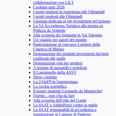
collaborazione con LILT
Cooking quiz 2026
I nostri studenti in esperienza alle Olimpiadi
I nostri studenti alle Olimpiadi
Giornata dedicata al job recruitment nel turismo
La 5A Accoglienza Turistica alla mostra su
Pellizza da Volpedo
Alla scoperta dei formaggi in Val Taleggio
Un viaggio nei sapori del mondo
Partecipazione al concorso Lumiere della
Cineteca di Milano
Degustazione dei prodotti provenienti dai beni
confiscati alle mafie
Degustazione vini per genitori
A lezione di passatelli e tortelloni
Il Lagrangello della 4ASV
Show cooking
La 2AIeFP in Sammontana
La cucina scientifica
Il nostro studente Leonardo da Masterchef
Questo…non s'ha da fare
Alla scoperta dell’olio del Garda
La 4AAT e AddioPizzo contro la mafia
La 4AAT responsabili di accoglienza e
registrazione al Campus di Paderno