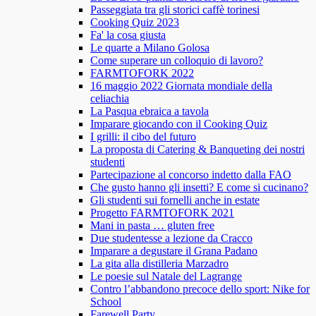
Passeggiata tra gli storici caffè torinesi
Cooking Quiz 2023
Fa' la cosa giusta
Le quarte a Milano Golosa
Come superare un colloquio di lavoro?
FARMTOFORK 2022
16 maggio 2022 Giornata mondiale della
celiachia
La Pasqua ebraica a tavola
Imparare giocando con il Cooking Quiz
I grilli: il cibo del futuro
La proposta di Catering & Banqueting dei nostri
studenti
Partecipazione al concorso indetto dalla FAO
Che gusto hanno gli insetti? E come si cucinano?
Gli studenti sui fornelli anche in estate
Progetto FARMTOFORK 2021
Mani in pasta … gluten free
Due studentesse a lezione da Cracco
Imparare a degustare il Grana Padano
La gita alla distilleria Marzadro
Le poesie sul Natale del Lagrange
Contro l’abbandono precoce dello sport: Nike for
School
Farewell Party