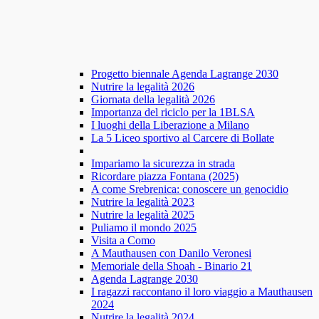
Progetto biennale Agenda Lagrange 2030
Nutrire la legalità 2026
Giornata della legalità 2026
Importanza del riciclo per la 1BLSA
I luoghi della Liberazione a Milano
La 5 Liceo sportivo al Carcere di Bollate
Impariamo la sicurezza in strada
Ricordare piazza Fontana (2025)
A come Srebrenica: conoscere un genocidio
Nutrire la legalità 2023
Nutrire la legalità 2025
Puliamo il mondo 2025
Visita a Como
A Mauthausen con Danilo Veronesi
Memoriale della Shoah - Binario 21
Agenda Lagrange 2030
I ragazzi raccontano il loro viaggio a Mauthausen
2024
Nutrire la legalità 2024