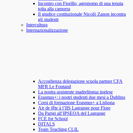
Incontro con Fiorillo, agronomo di una tenuta
tolta alla camorra
Il giudice costituzionale Nicolò Zanon incontra
gli studenti
Intercultura
Internazionalizzazione
Accoglienza delegazione scuola partner CFA
MFR Le Fontanil
La nostra assistente madrelingua inglese
Erasmus+: i nostri studenti due mesi a Dublino
Corsi di formazione Erasmus+ a Lisbona
Air de fête à l’IIS Lagrange pour Flore
Da Parigi all’IPSEOA del Lagrange
FCE for School
DITALS
Team Teaching CLIL