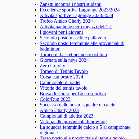
Zanetti incontra i nostri studenti
Eccellenze sportive Lagrange 2023/2024
Attività sportive Lagrange 2023/2024
Trofeo Amico Charly 2024
Attività nautiche per i ragazzi dell’IT
I giovani per i giovani
Secondo posto maschile pallavolo
Secondo posto femminile alle provinciali di
badminton
Torneo di basket nel nostro istituto
Giornata sulla neve 2024
Zero Gravity
Torneo di Tennis Tavolo
Corsa campestre 2024
Campionato di padel
Vittoria del tennis tavolo
Borsa di studio per Liceo sportivo
ColorRun 2023
Successo delle nostre squadre di calcio
Amico Charly 2023
Campionati di atletica 2023
Vittoria alle provinciali di bowling
La squadra femminile calcio a 5 al campionato
regionale
Terzo posto alle provinciale di tennis tavolo