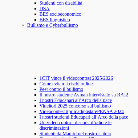
Studenti con disabilità
DSA
BES socioeconomico
BES linguistico
Bullismo e Cyberbullismo
1CIT vince il videocontest 2025/2026
Come evitare i rischi online
Peer contro il bullismo
Il nostro studente Ayman intervistato su RAI2
I nostri Educapari all’Arco della pace
Vincitori 2025 concorso sul bullismo
Videocontest #primadipostarePENSA 2024
I nostri studenti Educapari all’Arco della pace
Un video contro i discorsi d’odio e le
discriminazioni
Studenti da Madrid nel nostro istituto