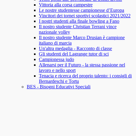
Vittoria alla corsa campestre
Le nostre studentesse campionesse d’Europa
Vincitori dei tornei sportivi scolastici 2021/2022
I nostri studenti alla finale bowling a Fano
Il nostro studente Christian Terrani vince
nazionale volley
Il nostro studente Marco Drusian è campione
italiano di marcia
Un'altra medaglia - Racconto di classe
Gli studenti del Lagrange tutor di sci
Campionessa judo
Allenarsi per il Futuro - la stessa passione nel
lavoro e nello sport
Tenacia e ricerca del proprio talento: i consigli di
Bernardeschi e Tortu
BES - Bisogni Educativi Speciali