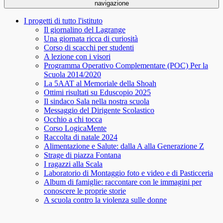
navigazione
I progetti di tutto l'istituto
Il giornalino del Lagrange
Una giornata ricca di curiosità
Corso di scacchi per studenti
A lezione con i visori
Programma Operativo Complementare (POC) Per la
Scuola 2014/2020
La 5AAT al Memoriale della Shoah
Ottimi risultati su Eduscopio 2025
Il sindaco Sala nella nostra scuola
Messaggio del Dirigente Scolastico
Occhio a chi tocca
Corso LogicaMente
Raccolta di natale 2024
Alimentazione e Salute: dalla A alla Generazione Z
Strage di piazza Fontana
I ragazzi alla Scala
Laboratorio di Montaggio foto e video e di Pasticceria
Album di famiglie: raccontare con le immagini per
conoscere le proprie storie
A scuola contro la violenza sulle donne