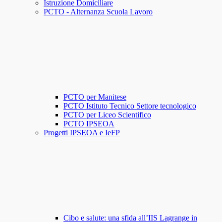
Istruzione Domiciliare
PCTO - Alternanza Scuola Lavoro
PCTO per Manitese
PCTO Istituto Tecnico Settore tecnologico
PCTO per Liceo Scientifico
PCTO IPSEOA
Progetti IPSEOA e IeFP
Cibo e salute: una sfida all’IIS Lagrange in