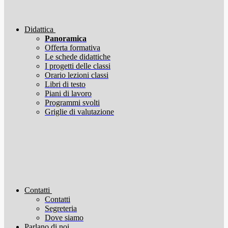
Didattica
Panoramica
Offerta formativa
Le schede didattiche
I progetti delle classi
Orario lezioni classi
Libri di testo
Piani di lavoro
Programmi svolti
Griglie di valutazione
Contatti
Contatti
Segreteria
Dove siamo
Parlano di noi