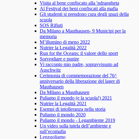
Visita al bene confiscato alla 'ndrangheta
Al Festival dei beni confiscati alla mafia
Gli studenti si prendono cura degli spazi della
scuola
SOS Rifiuti
Da Milano a Mauthausen- 9 Municipi per la
memoria
M’illumino di meno 2022
Nutrire la Legalità 2022
Run for the Oceans: il valore dello sport
Sorvegliare e punire
Vi racconto mio padre, sopravvissuto ad
Auschwitz
Cerimonia di commemorazione del 76^
anniversario della liberazione del lager di
Mauthausen
Da Milano a Mauthausen
Puliamo il mondo (e la scuola!) 2021
Nutrire la Legalità 2021
Esempi di intolleranza nella storia
Puliamo il mondo 2020
Puliamo il mondo - Legambiente 2019
Un video sulla tutela dell’ambiente e
sull’ecomafia
Lenzuoliamo