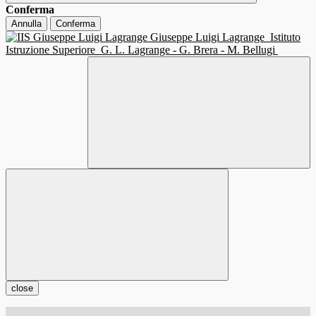
Conferma
Annulla
Conferma
Giuseppe Luigi Lagrange
Istituto
Istruzione Superiore
G. L. Lagrange - G. Brera - M. Bellugi
close