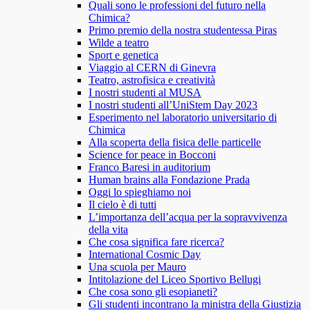
Quali sono le professioni del futuro nella
Chimica?
Primo premio della nostra studentessa Piras
Wilde a teatro
Sport e genetica
Viaggio al CERN di Ginevra
Teatro, astrofisica e creatività
I nostri studenti al MUSA
I nostri studenti all’UniStem Day 2023
Esperimento nel laboratorio universitario di
Chimica
Alla scoperta della fisica delle particelle
Science for peace in Bocconi
Franco Baresi in auditorium
Human brains alla Fondazione Prada
Oggi lo spieghiamo noi
Il cielo è di tutti
L’importanza dell’acqua per la sopravvivenza
della vita
Che cosa significa fare ricerca?
International Cosmic Day
Una scuola per Mauro
Intitolazione del Liceo Sportivo Bellugi
Che cosa sono gli esopianeti?
Gli studenti incontrano la ministra della Giustizia