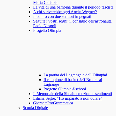
Marta Cartabia
La vita di una bambina durante il periodo fascista
A chi scriverebbe oggi Armin Wegner?
Incontro con due scrittori impegnati
Seguite i vostri sogni: il consiglio dell'astronauta
Paolo Nespoli
Progetto Olimpia
La partita del Lagrange e dell’Olimpia!
Il campione di basket Jeff Brooks al
Lagrange
Progetto Olimpia@school
Il Memoriale della Shoah: emozioni e sentimenti
Liliana Segre: "Ho imparato a non odiare"
GiornataProGrammatica
Scuola Digitale