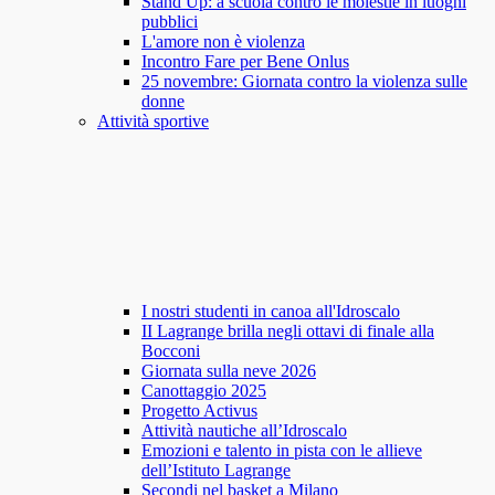
Stand Up: a scuola contro le molestie in luoghi
pubblici
L'amore non è violenza
Incontro Fare per Bene Onlus
25 novembre: Giornata contro la violenza sulle
donne
Attività sportive
I nostri studenti in canoa all'Idroscalo
II Lagrange brilla negli ottavi di finale alla
Bocconi
Giornata sulla neve 2026
Canottaggio 2025
Progetto Activus
Attività nautiche all’Idroscalo
Emozioni e talento in pista con le allieve
dell’Istituto Lagrange
Secondi nel basket a Milano