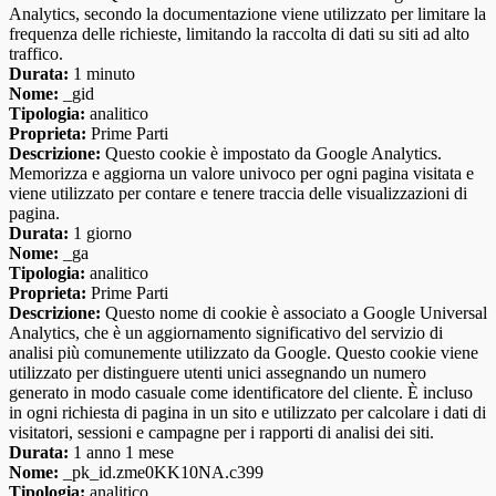
Analytics, secondo la documentazione viene utilizzato per limitare la
frequenza delle richieste, limitando la raccolta di dati su siti ad alto
traffico.
Durata:
1 minuto
Nome:
_gid
Tipologia:
analitico
Proprieta:
Prime Parti
Descrizione:
Questo cookie è impostato da Google Analytics.
Memorizza e aggiorna un valore univoco per ogni pagina visitata e
viene utilizzato per contare e tenere traccia delle visualizzazioni di
pagina.
Durata:
1 giorno
Nome:
_ga
Tipologia:
analitico
Proprieta:
Prime Parti
Descrizione:
Questo nome di cookie è associato a Google Universal
Analytics, che è un aggiornamento significativo del servizio di
analisi più comunemente utilizzato da Google. Questo cookie viene
utilizzato per distinguere utenti unici assegnando un numero
generato in modo casuale come identificatore del cliente. È incluso
in ogni richiesta di pagina in un sito e utilizzato per calcolare i dati di
visitatori, sessioni e campagne per i rapporti di analisi dei siti.
Durata:
1 anno 1 mese
Nome:
_pk_id.zme0KK10NA.c399
Tipologia:
analitico