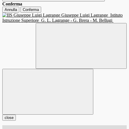
Conferma
Annulla
Conferma
Giuseppe Luigi Lagrange
Istituto
Istruzione Superiore
G. L. Lagrange - G. Brera - M. Bellugi
close