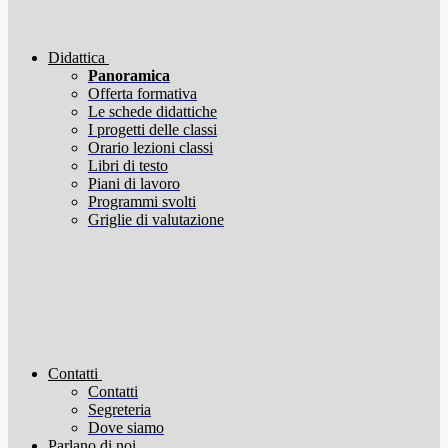
Didattica
Panoramica
Offerta formativa
Le schede didattiche
I progetti delle classi
Orario lezioni classi
Libri di testo
Piani di lavoro
Programmi svolti
Griglie di valutazione
Contatti
Contatti
Segreteria
Dove siamo
Parlano di noi