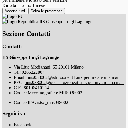
per mantenere lo stato della sessione.
Durata:
1 anno 1 mese
Accetta tutti
Salva le preferenze
IIS Giuseppe Luigi Lagrange
Sezione Contatti
Contatti
IIS Giuseppe Luigi Lagrange
Via Litta Modignani, 65 20161 Milano
Tel:
0266222804
Email:
miis038002@istruzione.it
Link per inviare una mail
PEC:
miis038002@pec.istruzione.it
Link per inviare una mail
C.F.: 80106410154
Codice Meccanografico: MIIS038002
Codice IPA: istsc_miis038002
Seguici su
Facebook