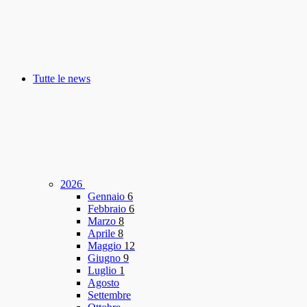
Tutte le news
2026
Gennaio
6
Febbraio
6
Marzo
8
Aprile
8
Maggio
12
Giugno
9
Luglio
1
Agosto
Settembre