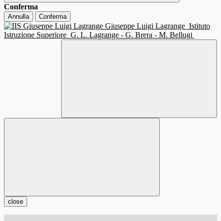
Conferma
Annulla
Conferma
Giuseppe Luigi Lagrange
Istituto
Istruzione Superiore
G. L. Lagrange - G. Brera - M. Bellugi
close