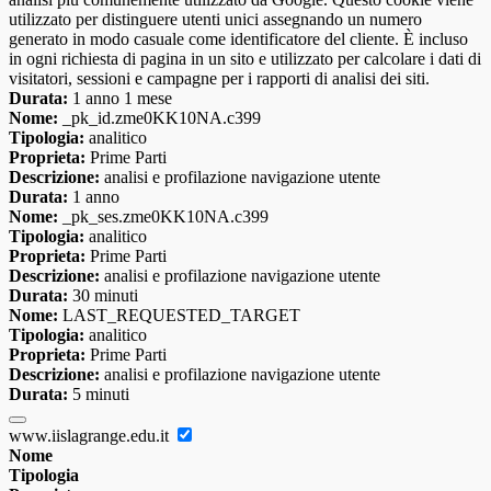
utilizzato per distinguere utenti unici assegnando un numero
generato in modo casuale come identificatore del cliente. È incluso
in ogni richiesta di pagina in un sito e utilizzato per calcolare i dati di
visitatori, sessioni e campagne per i rapporti di analisi dei siti.
Durata:
1 anno 1 mese
Nome:
_pk_id.zme0KK10NA.c399
Tipologia:
analitico
Proprieta:
Prime Parti
Descrizione:
analisi e profilazione navigazione utente
Durata:
1 anno
Nome:
_pk_ses.zme0KK10NA.c399
Tipologia:
analitico
Proprieta:
Prime Parti
Descrizione:
analisi e profilazione navigazione utente
Durata:
30 minuti
Nome:
LAST_REQUESTED_TARGET
Tipologia:
analitico
Proprieta:
Prime Parti
Descrizione:
analisi e profilazione navigazione utente
Durata:
5 minuti
www.iislagrange.edu.it
Nome
Tipologia