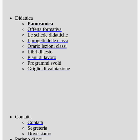
Didattica
Panoramica
Offerta formativa
Le schede didattiche
I progetti delle classi
Orario lezioni classi
Libri di testo
Piani di lavoro
Programmi svolti
Griglie di valutazione
Contatti
Contatti
Segreteria
Dove siamo
Parlano di noi