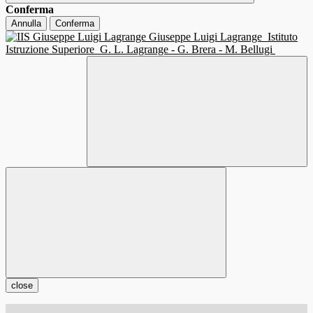
Conferma
Annulla
Conferma
Giuseppe Luigi Lagrange
Istituto
Istruzione Superiore
G. L. Lagrange - G. Brera - M. Bellugi
close