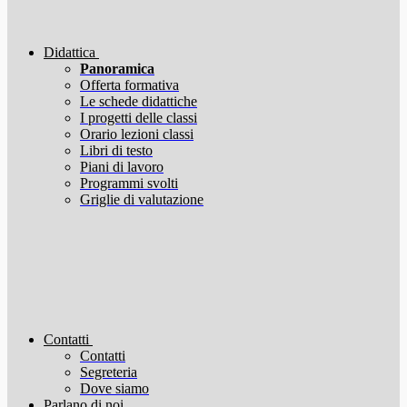
Didattica
Panoramica
Offerta formativa
Le schede didattiche
I progetti delle classi
Orario lezioni classi
Libri di testo
Piani di lavoro
Programmi svolti
Griglie di valutazione
Contatti
Contatti
Segreteria
Dove siamo
Parlano di noi