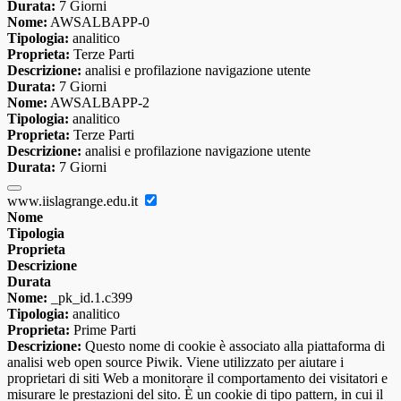
Durata:
7 Giorni
Nome:
AWSALBAPP-0
Tipologia:
analitico
Proprieta:
Terze Parti
Descrizione:
analisi e profilazione navigazione utente
Durata:
7 Giorni
Nome:
AWSALBAPP-2
Tipologia:
analitico
Proprieta:
Terze Parti
Descrizione:
analisi e profilazione navigazione utente
Durata:
7 Giorni
www.iislagrange.edu.it
Nome
Tipologia
Proprieta
Descrizione
Durata
Nome:
_pk_id.1.c399
Tipologia:
analitico
Proprieta:
Prime Parti
Descrizione:
Questo nome di cookie è associato alla piattaforma di
analisi web open source Piwik. Viene utilizzato per aiutare i
proprietari di siti Web a monitorare il comportamento dei visitatori e
misurare le prestazioni del sito. È un cookie di tipo pattern, in cui il