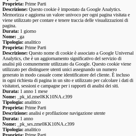
Proprieta:
Prime Parti
Descrizione:
Questo cookie è impostato da Google Analytics.
Memorizza e aggiorna un valore univoco per ogni pagina visitata e
viene utilizzato per contare e tenere traccia delle visualizzazioni di
pagina.
Durata:
1 giorno
Nome:
_ga
Tipologia:
analitico
Proprieta:
Prime Parti
Descrizione:
Questo nome di cookie è associato a Google Universal
Analytics, che è un aggiornamento significativo del servizio di
analisi più comunemente utilizzato da Google. Questo cookie viene
utilizzato per distinguere utenti unici assegnando un numero
generato in modo casuale come identificatore del cliente. È incluso
in ogni richiesta di pagina in un sito e utilizzato per calcolare i dati di
visitatori, sessioni e campagne per i rapporti di analisi dei siti.
Durata:
1 anno 1 mese
Nome:
_pk_id.zme0KK10NA.c399
Tipologia:
analitico
Proprieta:
Prime Parti
Descrizione:
analisi e profilazione navigazione utente
Durata:
1 anno
Nome:
_pk_ses.zme0KK10NA.c399
Tipologia:
analitico
Proprieta:
Prime Parti