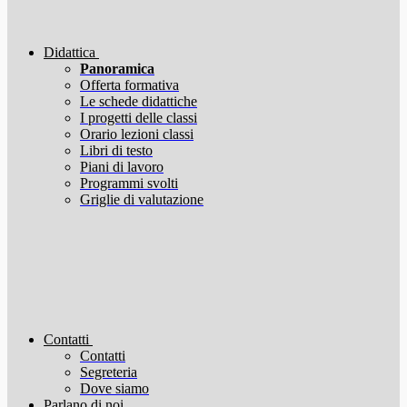
Didattica
Panoramica
Offerta formativa
Le schede didattiche
I progetti delle classi
Orario lezioni classi
Libri di testo
Piani di lavoro
Programmi svolti
Griglie di valutazione
Contatti
Contatti
Segreteria
Dove siamo
Parlano di noi