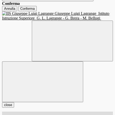
Conferma
Annulla
Conferma
Giuseppe Luigi Lagrange
Istituto
Istruzione Superiore
G. L. Lagrange - G. Brera - M. Bellugi
close