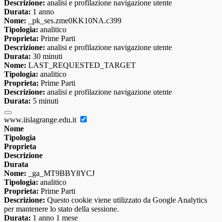
Descrizione:
analisi e profilazione navigazione utente
Durata:
1 anno
Nome:
_pk_ses.zme0KK10NA.c399
Tipologia:
analitico
Proprieta:
Prime Parti
Descrizione:
analisi e profilazione navigazione utente
Durata:
30 minuti
Nome:
LAST_REQUESTED_TARGET
Tipologia:
analitico
Proprieta:
Prime Parti
Descrizione:
analisi e profilazione navigazione utente
Durata:
5 minuti
www.iislagrange.edu.it
Nome
Tipologia
Proprieta
Descrizione
Durata
Nome:
_ga_MT9BBY8YCJ
Tipologia:
analitico
Proprieta:
Prime Parti
Descrizione:
Questo cookie viene utilizzato da Google Analytics
per mantenere lo stato della sessione.
Durata:
1 anno 1 mese