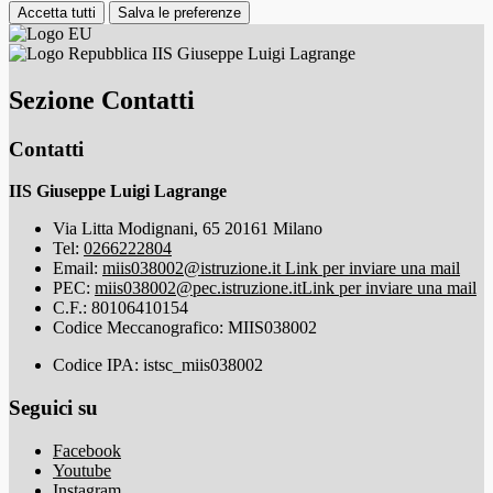
Accetta tutti
Salva le preferenze
IIS Giuseppe Luigi Lagrange
Sezione Contatti
Contatti
IIS Giuseppe Luigi Lagrange
Via Litta Modignani, 65 20161 Milano
Tel:
0266222804
Email:
miis038002@istruzione.it
Link per inviare una mail
PEC:
miis038002@pec.istruzione.it
Link per inviare una mail
C.F.: 80106410154
Codice Meccanografico: MIIS038002
Codice IPA: istsc_miis038002
Seguici su
Facebook
Youtube
Instagram