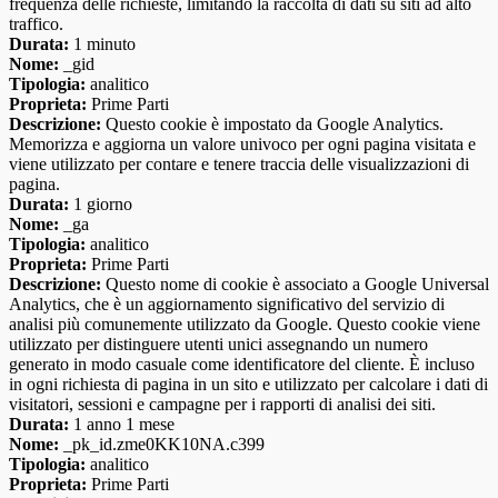
frequenza delle richieste, limitando la raccolta di dati su siti ad alto
traffico.
Durata:
1 minuto
Nome:
_gid
Tipologia:
analitico
Proprieta:
Prime Parti
Descrizione:
Questo cookie è impostato da Google Analytics.
Memorizza e aggiorna un valore univoco per ogni pagina visitata e
viene utilizzato per contare e tenere traccia delle visualizzazioni di
pagina.
Durata:
1 giorno
Nome:
_ga
Tipologia:
analitico
Proprieta:
Prime Parti
Descrizione:
Questo nome di cookie è associato a Google Universal
Analytics, che è un aggiornamento significativo del servizio di
analisi più comunemente utilizzato da Google. Questo cookie viene
utilizzato per distinguere utenti unici assegnando un numero
generato in modo casuale come identificatore del cliente. È incluso
in ogni richiesta di pagina in un sito e utilizzato per calcolare i dati di
visitatori, sessioni e campagne per i rapporti di analisi dei siti.
Durata:
1 anno 1 mese
Nome:
_pk_id.zme0KK10NA.c399
Tipologia:
analitico
Proprieta:
Prime Parti